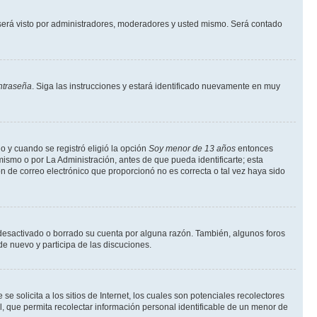
erá visto por administradores, moderadores y usted mismo. Será contado
ntraseña
. Siga las instrucciones y estará identificado nuevamente en muy
o y cuando se registró eligió la opción
Soy menor de 13 años
entonces
ismo o por La Administración, antes de que pueda identificarte; esta
ción de correo electrónico que proporcionó no es correcta o tal vez haya sido
a desactivado o borrado su cuenta por alguna razón. También, algunos foros
de nuevo y participa de las discuciones.
solicita a los sitios de Internet, los cuales son potenciales recolectores
l, que permita recolectar información personal identificable de un menor de