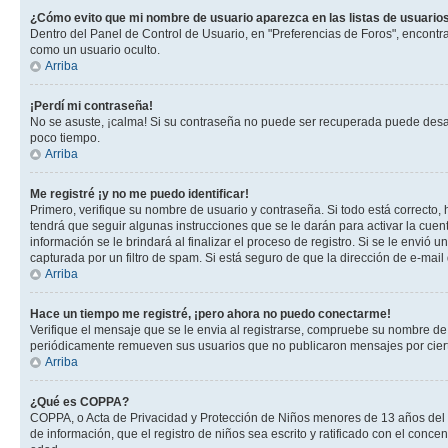
¿Cómo evito que mi nombre de usuario aparezca en las listas de usuarios
Dentro del Panel de Control de Usuario, en "Preferencias de Foros", encontr
como un usuario oculto.
Arriba
¡Perdí mi contraseña!
No se asuste, ¡calma! Si su contraseña no puede ser recuperada puede desacti
poco tiempo.
Arriba
Me registré ¡y no me puedo identificar!
Primero, verifique su nombre de usuario y contraseña. Si todo está correcto, 
tendrá que seguir algunas instrucciones que se le darán para activar la cuen
información se le brindará al finalizar el proceso de registro. Si se le envió 
capturada por un filtro de spam. Si está seguro de que la dirección de e-mai
Arriba
Hace un tiempo me registré, ¡pero ahora no puedo conectarme!
Verifique el mensaje que se le envia al registrarse, compruebe su nombre de
periódicamente remueven sus usuarios que no publicaron mensajes por cierto p
Arriba
¿Qué es COPPA?
COPPA, o Acta de Privacidad y Protección de Niños menores de 13 años del año
de información, que el registro de niños sea escrito y ratificado con el con