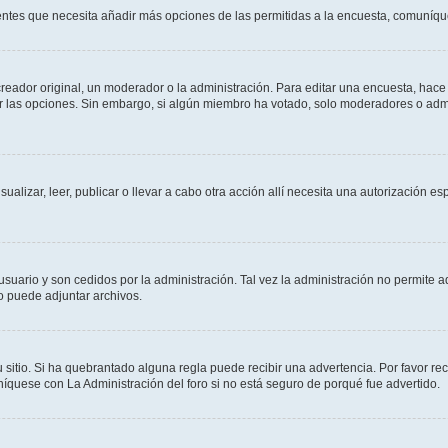
sientes que necesita añadir más opciones de las permitidas a la encuesta, comuníqu
ador original, un moderador o la administración. Para editar una encuesta, hace c
ar las opciones. Sin embargo, si algún miembro ha votado, solo moderadores o admi
sualizar, leer, publicar o llevar a cabo otra acción allí necesita una autorizació
usuario y son cedidos por la administración. Tal vez la administración no permite a
o puede adjuntar archivos.
 sitio. Si ha quebrantado alguna regla puede recibir una advertencia. Por favor re
íquese con La Administración del foro si no está seguro de porqué fue advertido.