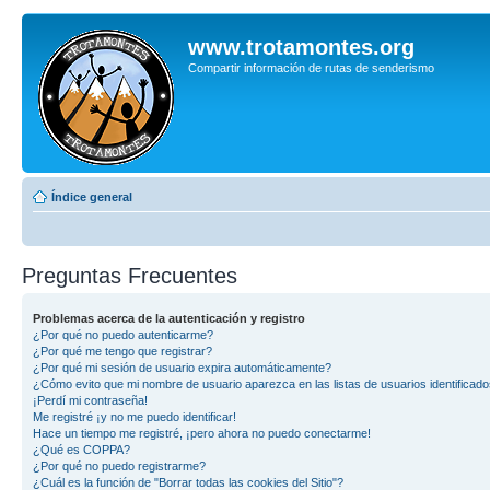
www.trotamontes.org
Compartir información de rutas de senderismo
Índice general
Preguntas Frecuentes
Problemas acerca de la autenticación y registro
¿Por qué no puedo autenticarme?
¿Por qué me tengo que registrar?
¿Por qué mi sesión de usuario expira automáticamente?
¿Cómo evito que mi nombre de usuario aparezca en las listas de usuarios identificad
¡Perdí mi contraseña!
Me registré ¡y no me puedo identificar!
Hace un tiempo me registré, ¡pero ahora no puedo conectarme!
¿Qué es COPPA?
¿Por qué no puedo registrarme?
¿Cuál es la función de "Borrar todas las cookies del Sitio"?