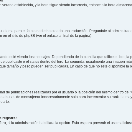
o!
 de verano establecido, y la hora sigue siendo incorrecta, entonces la hora almacen
 idioma para el foro o nadie ha creado una traducción. Preguntale al administrador
 en el sitio de phpBB (ver el enlace al final de la página).
 esté viendo los mensajes. Dependiendo de la plantilla que utilice el foro, la p
 que publicaste o el status dentro del foro. La segunda, usualmente una imagen m
n que tamaño y peso pueden ser publicadas. En caso de que no este disponible la 
ad de publicaciones realizadas por el usuario o la posición del mismo dentro del 
, no abuses de mensajeear innecesariamente solo para incrementar su rank. La may
earte.
 registre!
oro, si la administración habilitara la opción. Esto es para prevenir el uso malici