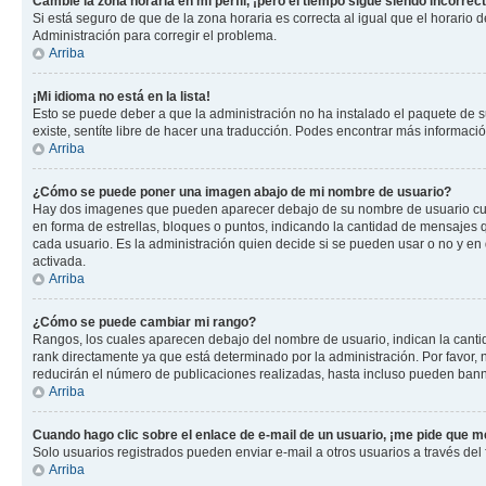
Cambié la zona horaria en mi perfil, ¡pero el tiempo sigue siendo incorrect
Si está seguro de que de la zona horaria es correcta al igual que el horario
Administración para corregir el problema.
Arriba
¡Mi idioma no está en la lista!
Esto se puede deber a que la administración no ha instalado el paquete de su
existe, sentíte libre de hacer una traducción. Podes encontrar más información
Arriba
¿Cómo se puede poner una imagen abajo de mi nombre de usuario?
Hay dos imagenes que pueden aparecer debajo de su nombre de usuario cuando
en forma de estrellas, bloques o puntos, indicando la cantidad de mensajes
cada usuario. Es la administración quien decide si se pueden usar o no y e
activada.
Arriba
¿Cómo se puede cambiar mi rango?
Rangos, los cuales aparecen debajo del nombre de usuario, indican la cantid
rank directamente ya que está determinado por la administración. Por favor
reducirán el número de publicaciones realizadas, hasta incluso pueden bann
Arriba
Cuando hago clic sobre el enlace de e-mail de un usuario, ¡me pide que me
Solo usuarios registrados pueden enviar e-mail a otros usuarios a través del f
Arriba