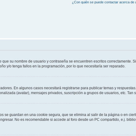
¿Con quién se puede contactar acerca de a
de que su nombre de usuario y contraseña se encuentren escritos correctamente. 
eño y/o tenga fallos en la programación, por lo que necesitaría ser reparado.
radores. En algunos casos necesitará registrarse para publicar temas y respuestas.
sonalizada (avatar), mensajes privados, suscripción a grupos de usuarios, etc. Ta
os se guardan en una cookie segura, que se elimina al salir de la página o en cie
gresar. No es recomendable si accede al foro desde un PC compartido, e.j. bibliotec