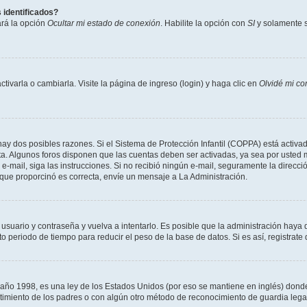
 identificados?
ará la opción
Ocultar mi estado de conexión
. Habilite la opción con
SI
y solamente s
varla o cambiarla. Visite la página de ingreso (login) y haga clic en
Olvidé mi co
hay dos posibles razones. Si el Sistema de Protección Infantil (COPPA) está activad
ta. Algunos foros disponen que las cuentas deben ser activadas, ya sea por usted m
un e-mail, siga las instrucciones. Si no recibió ningún e-mail, seguramente la direc
l que proporcinó es correcta, envíe un mensaje a La Administración.
 usuario y contraseña y vuelva a intentarlo. Es posible que la administración hay
eriodo de tiempo para reducir el peso de la base de datos. Si es así, registrate 
 1998, es una ley de los Estados Unidos (por eso se mantiene en inglés) donde se 
centimiento de los padres o con algún otro método de reconocimiento de guardia lega