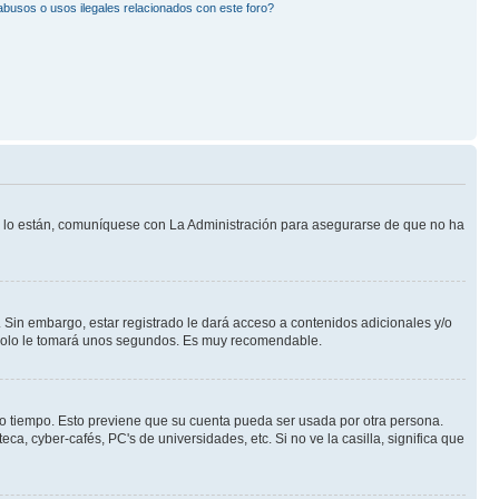
busos o usos ilegales relacionados con este foro?
Si lo están, comuníquese con La Administración para asegurarse de que no ha
 Sin embargo, estar registrado le dará acceso a contenidos adicionales y/o
n solo le tomará unos segundos. Es muy recomendable.
rto tiempo. Esto previene que su cuenta pueda ser usada por otra persona.
a, cyber-cafés, PC's de universidades, etc. Si no ve la casilla, significa que