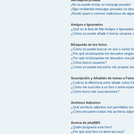
Mensajería privada
¡No se puede enviar un mensaje privado!
¡Sigo recibiendo mensajes privados no des
¡Recibí spam o correos maliciosos de algui
Amigos e Ignorados
¿Qué es la lista de Mis Amigos e Ignorados
¿Cómo se puede añadir ó borrar usuarios d
Búsqueda en los foros
¿Cómo se puede buscar en uno o varios f
¿Por qué mi búsqueda me devuelve ningún
¿Por qué mi búsqueda me devuelve una pá
¿Cómo busco usuarios?
¿Como se puede encontrar mis propios me
Suscripción y Añadido de temas a Favor
¿Cuál es la diferencia entre añadir como F
¿Cómo me suscribo a un foro o tema espec
¿Cómo borro mis suscripciones?
Archivos Adjuntos
¿Qué archivos adjuntos son permitidos en 
¿Cómo encuentro todos mis archivos adju
Acerca de phpBB3
¿Quién programó este foro?
¿Por qué este foro no tiene tal cosa?