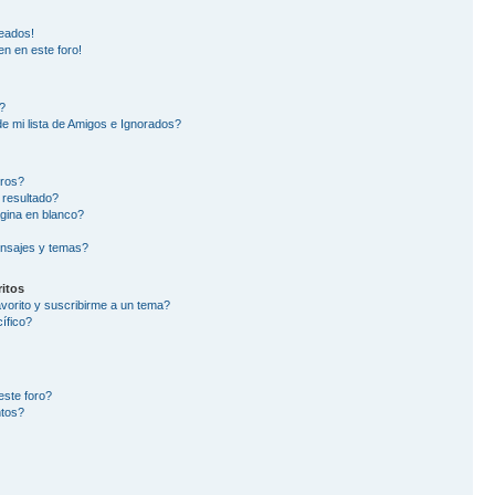
eados!
en en este foro!
?
e mi lista de Amigos e Ignorados?
oros?
 resultado?
gina en blanco?
nsajes y temas?
itos
avorito y suscribirme a un tema?
ífico?
este foro?
ntos?