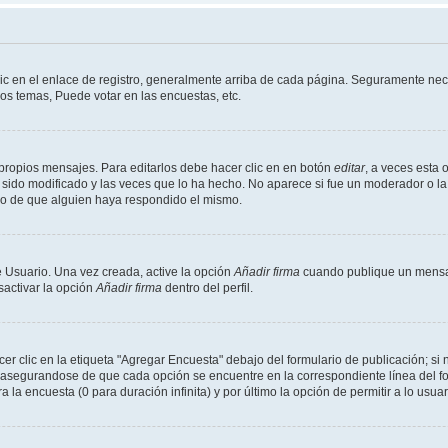
ic en el enlace de registro, generalmente arriba de cada página. Seguramente nece
os temas, Puede votar en las encuestas, etc.
propios mensajes. Para editarlos debe hacer clic en en botón
editar
, a veces esta 
sido modificado y las veces que lo ha hecho. No aparece si fue un moderador o la 
go de que alguien haya respondido el mismo.
 Usuario. Una vez creada, active la opción
Añadir firma
cuando publique un mensaj
sactivar la opción
Añadir firma
dentro del perfil.
 clic en la etiqueta "Agregar Encuesta" debajo del formulario de publicación; si n
, asegurandose de que cada opción se encuentre en la correspondiente línea del 
a la encuesta (0 para duración infinita) y por último la opción de permitir a lo usua