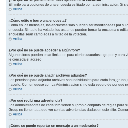
¿Por qué no se puede añadir más opciones a la encuesta?
El límite para opciones de una encuesta es fijado por la administración. Si 
Arriba
¿Cómo edito o borro una encuesta?
Como en los mensajes, las encuestas solo pueden ser modifiacadas por su cre
encuesta. Si nadie ha votado, los usuarios pueden borrar la encuesta o edit
encuestas sean cambiadas a mitad de la votación.
Arriba
¿Por qué no se puede acceder a algún foro?
Algunos foros pueden estar limitados para ciertos usuarios o grupos y para vi
le conceda el acceso.
Arriba
¿Por qué no se puede añadir archivos adjuntos?
Los permisos para adjuntar archivos son individuales para cada foro, grupo, 
hacerlo. Comuníquese con La Administración si no está seguro de por qué n
Arriba
¿Por qué recibí una advertencia?
Los administradores de cada foro tienen su propio conjunto de reglas para su
Group no tiene nada que ver con las advertencias dadas en este sitio. Comun
Arriba
¿Cómo se puede reportar un mensaje a un moderador?