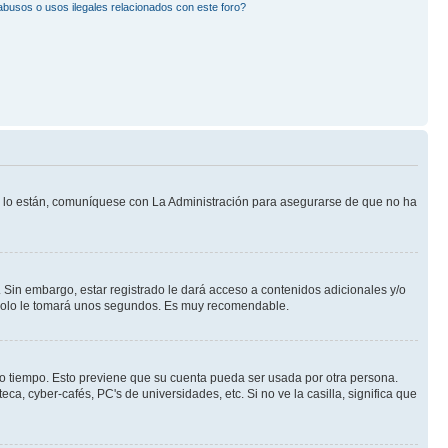
busos o usos ilegales relacionados con este foro?
Si lo están, comuníquese con La Administración para asegurarse de que no ha
 Sin embargo, estar registrado le dará acceso a contenidos adicionales y/o
n solo le tomará unos segundos. Es muy recomendable.
rto tiempo. Esto previene que su cuenta pueda ser usada por otra persona.
a, cyber-cafés, PC's de universidades, etc. Si no ve la casilla, significa que