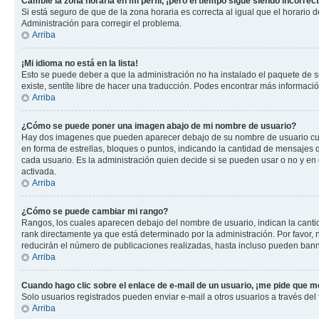
Cambié la zona horaria en mi perfil, ¡pero el tiempo sigue siendo incorrect
Si está seguro de que de la zona horaria es correcta al igual que el horario
Administración para corregir el problema.
Arriba
¡Mi idioma no está en la lista!
Esto se puede deber a que la administración no ha instalado el paquete de su
existe, sentíte libre de hacer una traducción. Podes encontrar más información
Arriba
¿Cómo se puede poner una imagen abajo de mi nombre de usuario?
Hay dos imagenes que pueden aparecer debajo de su nombre de usuario cuando
en forma de estrellas, bloques o puntos, indicando la cantidad de mensajes
cada usuario. Es la administración quien decide si se pueden usar o no y e
activada.
Arriba
¿Cómo se puede cambiar mi rango?
Rangos, los cuales aparecen debajo del nombre de usuario, indican la cantid
rank directamente ya que está determinado por la administración. Por favor
reducirán el número de publicaciones realizadas, hasta incluso pueden bann
Arriba
Cuando hago clic sobre el enlace de e-mail de un usuario, ¡me pide que me
Solo usuarios registrados pueden enviar e-mail a otros usuarios a través del f
Arriba