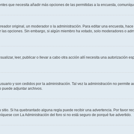
sientes que necesita añadir más opciones de las permitidas a la encuesta, comuníqu
ador original, un moderador o la administración. Para editar una encuesta, hace c
ar las opciones. Sin embargo, si algún miembro ha votado, solo moderadores o admi
sualizar, leer, publicar o llevar a cabo otra acción allí necesita una autorizació
usuario y son cedidos por la administración. Tal vez la administración no permite a
o puede adjuntar archivos.
 sitio. Si ha quebrantado alguna regla puede recibir una advertencia. Por favor re
íquese con La Administración del foro si no está seguro de porqué fue advertido.