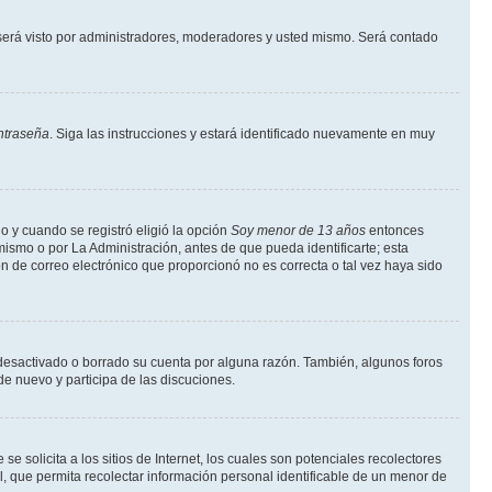
erá visto por administradores, moderadores y usted mismo. Será contado
ntraseña
. Siga las instrucciones y estará identificado nuevamente en muy
o y cuando se registró eligió la opción
Soy menor de 13 años
entonces
ismo o por La Administración, antes de que pueda identificarte; esta
ción de correo electrónico que proporcionó no es correcta o tal vez haya sido
a desactivado o borrado su cuenta por alguna razón. También, algunos foros
de nuevo y participa de las discuciones.
solicita a los sitios de Internet, los cuales son potenciales recolectores
l, que permita recolectar información personal identificable de un menor de