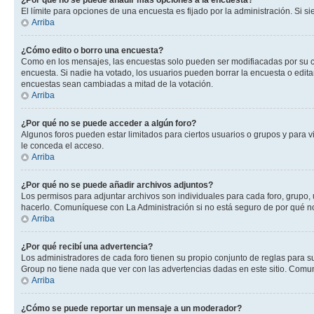
¿Por qué no se puede añadir más opciones a la encuesta?
El límite para opciones de una encuesta es fijado por la administración. Si 
Arriba
¿Cómo edito o borro una encuesta?
Como en los mensajes, las encuestas solo pueden ser modifiacadas por su cre
encuesta. Si nadie ha votado, los usuarios pueden borrar la encuesta o edit
encuestas sean cambiadas a mitad de la votación.
Arriba
¿Por qué no se puede acceder a algún foro?
Algunos foros pueden estar limitados para ciertos usuarios o grupos y para vi
le conceda el acceso.
Arriba
¿Por qué no se puede añadir archivos adjuntos?
Los permisos para adjuntar archivos son individuales para cada foro, grupo, 
hacerlo. Comuníquese con La Administración si no está seguro de por qué n
Arriba
¿Por qué recibí una advertencia?
Los administradores de cada foro tienen su propio conjunto de reglas para su
Group no tiene nada que ver con las advertencias dadas en este sitio. Comun
Arriba
¿Cómo se puede reportar un mensaje a un moderador?