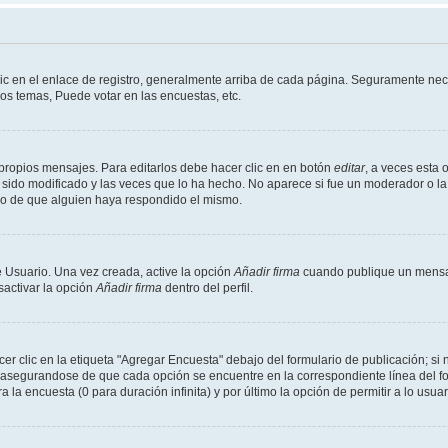
ic en el enlace de registro, generalmente arriba de cada página. Seguramente nece
os temas, Puede votar en las encuestas, etc.
propios mensajes. Para editarlos debe hacer clic en en botón
editar
, a veces esta 
sido modificado y las veces que lo ha hecho. No aparece si fue un moderador o la 
go de que alguien haya respondido el mismo.
 Usuario. Una vez creada, active la opción
Añadir firma
cuando publique un mensaj
sactivar la opción
Añadir firma
dentro del perfil.
 clic en la etiqueta "Agregar Encuesta" debajo del formulario de publicación; si n
, asegurandose de que cada opción se encuentre en la correspondiente línea del 
a la encuesta (0 para duración infinita) y por último la opción de permitir a lo usua