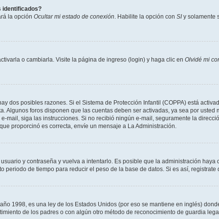
 identificados?
ará la opción
Ocultar mi estado de conexión
. Habilite la opción con
SI
y solamente s
varla o cambiarla. Visite la página de ingreso (login) y haga clic en
Olvidé mi co
hay dos posibles razones. Si el Sistema de Protección Infantil (COPPA) está activad
ta. Algunos foros disponen que las cuentas deben ser activadas, ya sea por usted m
un e-mail, siga las instrucciones. Si no recibió ningún e-mail, seguramente la direc
l que proporcinó es correcta, envíe un mensaje a La Administración.
 usuario y contraseña y vuelva a intentarlo. Es posible que la administración hay
eriodo de tiempo para reducir el peso de la base de datos. Si es así, registrate 
 1998, es una ley de los Estados Unidos (por eso se mantiene en inglés) donde se 
centimiento de los padres o con algún otro método de reconocimiento de guardia lega