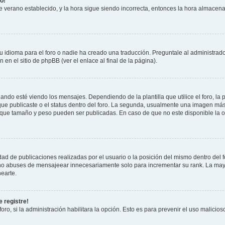
o!
 de verano establecido, y la hora sigue siendo incorrecta, entonces la hora almacen
 idioma para el foro o nadie ha creado una traducción. Preguntale al administrador
 en el sitio de phpBB (ver el enlace al final de la página).
 esté viendo los mensajes. Dependiendo de la plantilla que utilice el foro, la p
 que publicaste o el status dentro del foro. La segunda, usualmente una imagen m
n que tamaño y peso pueden ser publicadas. En caso de que no este disponible la 
ad de publicaciones realizadas por el usuario o la posición del mismo dentro del 
, no abuses de mensajeear innecesariamente solo para incrementar su rank. La may
earte.
 registre!
oro, si la administración habilitara la opción. Esto es para prevenir el uso malici