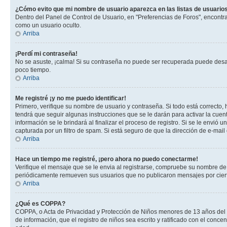
¿Cómo evito que mi nombre de usuario aparezca en las listas de usuarios
Dentro del Panel de Control de Usuario, en "Preferencias de Foros", encontr
como un usuario oculto.
Arriba
¡Perdí mi contraseña!
No se asuste, ¡calma! Si su contraseña no puede ser recuperada puede desacti
poco tiempo.
Arriba
Me registré ¡y no me puedo identificar!
Primero, verifique su nombre de usuario y contraseña. Si todo está correcto, 
tendrá que seguir algunas instrucciones que se le darán para activar la cuen
información se le brindará al finalizar el proceso de registro. Si se le envió 
capturada por un filtro de spam. Si está seguro de que la dirección de e-mai
Arriba
Hace un tiempo me registré, ¡pero ahora no puedo conectarme!
Verifique el mensaje que se le envia al registrarse, compruebe su nombre de
periódicamente remueven sus usuarios que no publicaron mensajes por cierto p
Arriba
¿Qué es COPPA?
COPPA, o Acta de Privacidad y Protección de Niños menores de 13 años del año
de información, que el registro de niños sea escrito y ratificado con el con