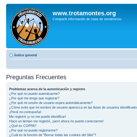
www.trotamontes.org
Compartir información de rutas de senderismo
Índice general
Preguntas Frecuentes
Problemas acerca de la autenticación y registro
¿Por qué no puedo autenticarme?
¿Por qué me tengo que registrar?
¿Por qué mi sesión de usuario expira automáticamente?
¿Cómo evito que mi nombre de usuario aparezca en las listas de usuarios identificad
¡Perdí mi contraseña!
Me registré ¡y no me puedo identificar!
Hace un tiempo me registré, ¡pero ahora no puedo conectarme!
¿Qué es COPPA?
¿Por qué no puedo registrarme?
¿Cuál es la función de "Borrar todas las cookies del Sitio"?