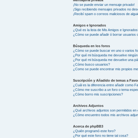
Mensajería privada
¡No se puede enviar un mensaje privado!
¡Sigo recibiendo mensajes privados no des
¡Recibí spam o correos maliciosos de algui
Amigos e Ignorados
¿Qué es la lista de Mis Amigos e Ignorados
¿Cómo se puede añadir ó borrar usuarios d
Búsqueda en los foros
¿Cómo se puede buscar en uno o varios f
¿Por qué mi búsqueda me devuelve ningún
¿Por qué mi búsqueda me devuelve una pá
¿Cómo busco usuarios?
¿Como se puede encontrar mis propios me
Suscripción y Añadido de temas a Favor
¿Cuál es la diferencia entre añadir como F
¿Cómo me suscribo a un foro o tema espec
¿Cómo borro mis suscripciones?
Archivos Adjuntos
¿Qué archivos adjuntos son permitidos en 
¿Cómo encuentro todos mis archivos adju
Acerca de phpBB3
¿Quién programó este foro?
¿Por qué este foro no tiene tal cosa?