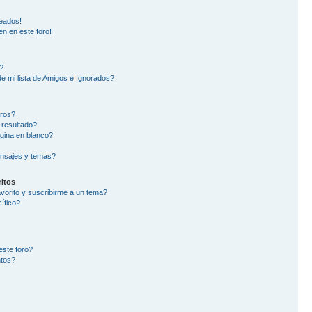
eados!
en en este foro!
?
e mi lista de Amigos e Ignorados?
oros?
 resultado?
gina en blanco?
nsajes y temas?
itos
avorito y suscribirme a un tema?
ífico?
este foro?
ntos?