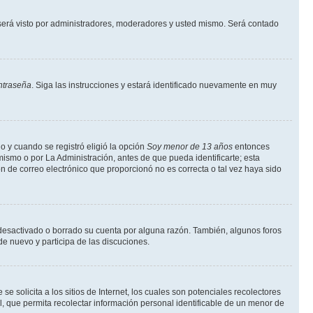
erá visto por administradores, moderadores y usted mismo. Será contado
ntraseña
. Siga las instrucciones y estará identificado nuevamente en muy
o y cuando se registró eligió la opción
Soy menor de 13 años
entonces
ismo o por La Administración, antes de que pueda identificarte; esta
ción de correo electrónico que proporcionó no es correcta o tal vez haya sido
a desactivado o borrado su cuenta por alguna razón. También, algunos foros
de nuevo y participa de las discuciones.
solicita a los sitios de Internet, los cuales son potenciales recolectores
l, que permita recolectar información personal identificable de un menor de