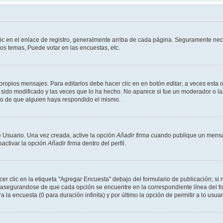
ic en el enlace de registro, generalmente arriba de cada página. Seguramente nece
os temas, Puede votar en las encuestas, etc.
propios mensajes. Para editarlos debe hacer clic en en botón
editar
, a veces esta 
sido modificado y las veces que lo ha hecho. No aparece si fue un moderador o la 
go de que alguien haya respondido el mismo.
 Usuario. Una vez creada, active la opción
Añadir firma
cuando publique un mensaj
sactivar la opción
Añadir firma
dentro del perfil.
 clic en la etiqueta "Agregar Encuesta" debajo del formulario de publicación; si n
, asegurandose de que cada opción se encuentre en la correspondiente línea del 
a la encuesta (0 para duración infinita) y por último la opción de permitir a lo usua