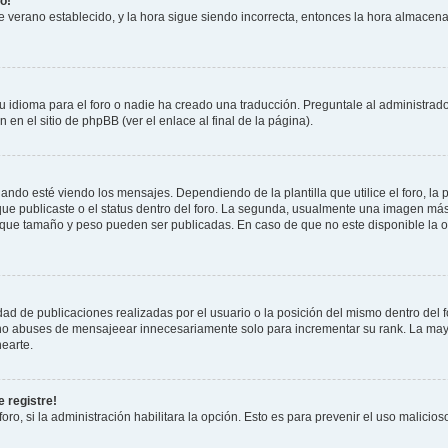
o!
 de verano establecido, y la hora sigue siendo incorrecta, entonces la hora almacen
 idioma para el foro o nadie ha creado una traducción. Preguntale al administrador
 en el sitio de phpBB (ver el enlace al final de la página).
 esté viendo los mensajes. Dependiendo de la plantilla que utilice el foro, la p
 que publicaste o el status dentro del foro. La segunda, usualmente una imagen m
n que tamaño y peso pueden ser publicadas. En caso de que no este disponible la 
ad de publicaciones realizadas por el usuario o la posición del mismo dentro del 
, no abuses de mensajeear innecesariamente solo para incrementar su rank. La may
earte.
 registre!
oro, si la administración habilitara la opción. Esto es para prevenir el uso malici