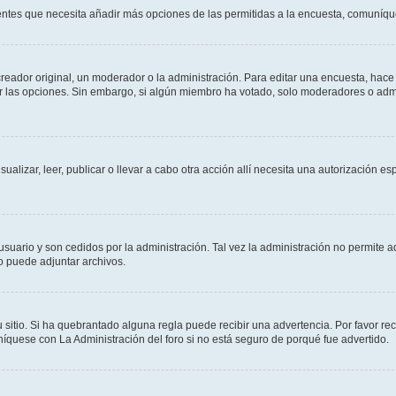
sientes que necesita añadir más opciones de las permitidas a la encuesta, comuníqu
ador original, un moderador o la administración. Para editar una encuesta, hace c
ar las opciones. Sin embargo, si algún miembro ha votado, solo moderadores o admi
sualizar, leer, publicar o llevar a cabo otra acción allí necesita una autorizació
usuario y son cedidos por la administración. Tal vez la administración no permite a
o puede adjuntar archivos.
 sitio. Si ha quebrantado alguna regla puede recibir una advertencia. Por favor re
íquese con La Administración del foro si no está seguro de porqué fue advertido.