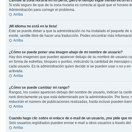
Cambié la zona horaria en mi perfil, ¡pero el tiempo sigue siendo incorrect
Si está seguro de que de la zona horaria es correcta al igual que el horario
Administración para corregir el problema.
Arriba
¡Mi idioma no está en la lista!
Esto se puede deber a que la administración no ha instalado el paquete de su
existe, sentíte libre de hacer una traducción. Podes encontrar más información
Arriba
¿Cómo se puede poner una imagen abajo de mi nombre de usuario?
Hay dos imagenes que pueden aparecer debajo de su nombre de usuario cuando
en forma de estrellas, bloques o puntos, indicando la cantidad de mensajes
cada usuario. Es la administración quien decide si se pueden usar o no y e
activada.
Arriba
¿Cómo se puede cambiar mi rango?
Rangos, los cuales aparecen debajo del nombre de usuario, indican la cantid
rank directamente ya que está determinado por la administración. Por favor
reducirán el número de publicaciones realizadas, hasta incluso pueden bann
Arriba
Cuando hago clic sobre el enlace de e-mail de un usuario, ¡me pide que me
Solo usuarios registrados pueden enviar e-mail a otros usuarios a través del f
Arriba