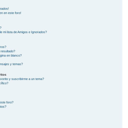
eados!
en en este foro!
?
e mi lista de Amigos e Ignorados?
oros?
 resultado?
gina en blanco?
nsajes y temas?
itos
avorito y suscribirme a un tema?
ífico?
este foro?
ntos?