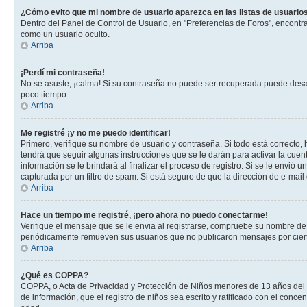
¿Cómo evito que mi nombre de usuario aparezca en las listas de usuarios
Dentro del Panel de Control de Usuario, en "Preferencias de Foros", encontr
como un usuario oculto.
Arriba
¡Perdí mi contraseña!
No se asuste, ¡calma! Si su contraseña no puede ser recuperada puede desacti
poco tiempo.
Arriba
Me registré ¡y no me puedo identificar!
Primero, verifique su nombre de usuario y contraseña. Si todo está correcto, 
tendrá que seguir algunas instrucciones que se le darán para activar la cuen
información se le brindará al finalizar el proceso de registro. Si se le envió 
capturada por un filtro de spam. Si está seguro de que la dirección de e-mai
Arriba
Hace un tiempo me registré, ¡pero ahora no puedo conectarme!
Verifique el mensaje que se le envia al registrarse, compruebe su nombre de
periódicamente remueven sus usuarios que no publicaron mensajes por cierto p
Arriba
¿Qué es COPPA?
COPPA, o Acta de Privacidad y Protección de Niños menores de 13 años del año
de información, que el registro de niños sea escrito y ratificado con el con