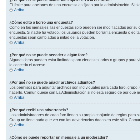
¿Por qué no se puede añadir más opciones a la encuesta?
El límite para opciones de una encuesta es fijado por la administración. Si 
Arriba
¿Cómo edito o borro una encuesta?
Como en los mensajes, las encuestas solo pueden ser modifiacadas por su cre
encuesta. Si nadie ha votado, los usuarios pueden borrar la encuesta o edit
encuestas sean cambiadas a mitad de la votación.
Arriba
¿Por qué no se puede acceder a algún foro?
Algunos foros pueden estar limitados para ciertos usuarios o grupos y para vi
le conceda el acceso.
Arriba
¿Por qué no se puede añadir archivos adjuntos?
Los permisos para adjuntar archivos son individuales para cada foro, grupo, 
hacerlo. Comuníquese con La Administración si no está seguro de por qué n
Arriba
¿Por qué recibí una advertencia?
Los administradores de cada foro tienen su propio conjunto de reglas para su
Group no tiene nada que ver con las advertencias dadas en este sitio. Comun
Arriba
¿Cómo se puede reportar un mensaje a un moderador?