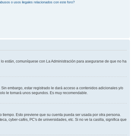
busos o usos ilegales relacionados con este foro?
Si lo están, comuníquese con La Administración para asegurarse de que no ha
 Sin embargo, estar registrado le dará acceso a contenidos adicionales y/o
n solo le tomará unos segundos. Es muy recomendable.
rto tiempo. Esto previene que su cuenta pueda ser usada por otra persona.
a, cyber-cafés, PC's de universidades, etc. Si no ve la casilla, significa que