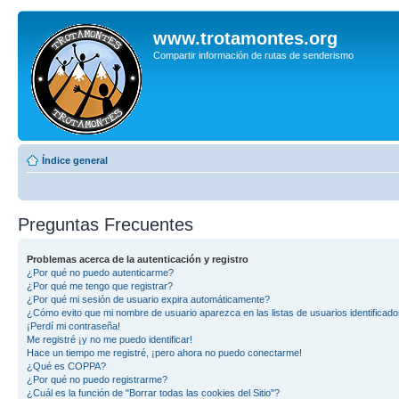
www.trotamontes.org
Compartir información de rutas de senderismo
Índice general
Preguntas Frecuentes
Problemas acerca de la autenticación y registro
¿Por qué no puedo autenticarme?
¿Por qué me tengo que registrar?
¿Por qué mi sesión de usuario expira automáticamente?
¿Cómo evito que mi nombre de usuario aparezca en las listas de usuarios identificad
¡Perdí mi contraseña!
Me registré ¡y no me puedo identificar!
Hace un tiempo me registré, ¡pero ahora no puedo conectarme!
¿Qué es COPPA?
¿Por qué no puedo registrarme?
¿Cuál es la función de "Borrar todas las cookies del Sitio"?