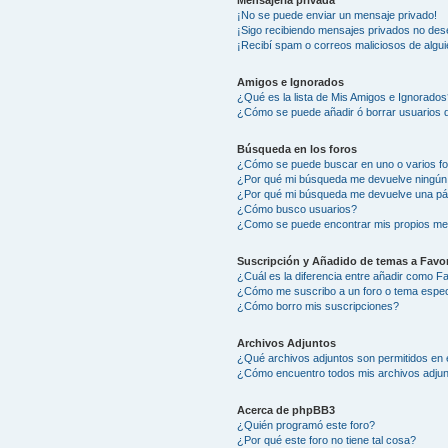
Mensajería privada
¡No se puede enviar un mensaje privado!
¡Sigo recibiendo mensajes privados no des
¡Recibí spam o correos maliciosos de algui
Amigos e Ignorados
¿Qué es la lista de Mis Amigos e Ignorados
¿Cómo se puede añadir ó borrar usuarios d
Búsqueda en los foros
¿Cómo se puede buscar en uno o varios f
¿Por qué mi búsqueda me devuelve ningún
¿Por qué mi búsqueda me devuelve una pá
¿Cómo busco usuarios?
¿Como se puede encontrar mis propios me
Suscripción y Añadido de temas a Favor
¿Cuál es la diferencia entre añadir como F
¿Cómo me suscribo a un foro o tema espec
¿Cómo borro mis suscripciones?
Archivos Adjuntos
¿Qué archivos adjuntos son permitidos en 
¿Cómo encuentro todos mis archivos adju
Acerca de phpBB3
¿Quién programó este foro?
¿Por qué este foro no tiene tal cosa?