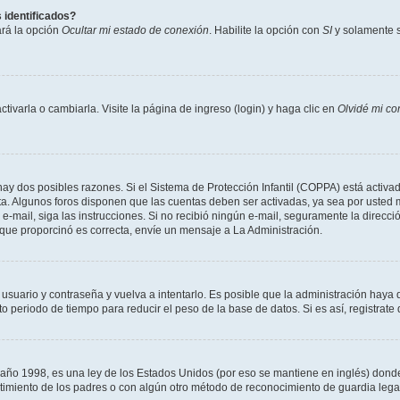
 identificados?
ará la opción
Ocultar mi estado de conexión
. Habilite la opción con
SI
y solamente s
varla o cambiarla. Visite la página de ingreso (login) y haga clic en
Olvidé mi co
hay dos posibles razones. Si el Sistema de Protección Infantil (COPPA) está activad
ta. Algunos foros disponen que las cuentas deben ser activadas, ya sea por usted m
un e-mail, siga las instrucciones. Si no recibió ningún e-mail, seguramente la direc
l que proporcinó es correcta, envíe un mensaje a La Administración.
 usuario y contraseña y vuelva a intentarlo. Es posible que la administración hay
eriodo de tiempo para reducir el peso de la base de datos. Si es así, registrate 
 1998, es una ley de los Estados Unidos (por eso se mantiene en inglés) donde se 
centimiento de los padres o con algún otro método de reconocimiento de guardia lega