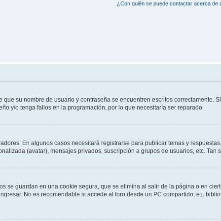
¿Con quién se puede contactar acerca de a
de que su nombre de usuario y contraseña se encuentren escritos correctamente. 
eño y/o tenga fallos en la programación, por lo que necesitaría ser reparado.
radores. En algunos casos necesitará registrarse para publicar temas y respuestas.
sonalizada (avatar), mensajes privados, suscripción a grupos de usuarios, etc. Ta
os se guardan en una cookie segura, que se elimina al salir de la página o en cie
gresar. No es recomendable si accede al foro desde un PC compartido, e.j. bibliotec