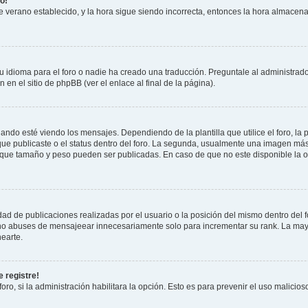
o!
 de verano establecido, y la hora sigue siendo incorrecta, entonces la hora almacen
 idioma para el foro o nadie ha creado una traducción. Preguntale al administrador
 en el sitio de phpBB (ver el enlace al final de la página).
 esté viendo los mensajes. Dependiendo de la plantilla que utilice el foro, la p
 que publicaste o el status dentro del foro. La segunda, usualmente una imagen m
n que tamaño y peso pueden ser publicadas. En caso de que no este disponible la 
ad de publicaciones realizadas por el usuario o la posición del mismo dentro del 
, no abuses de mensajeear innecesariamente solo para incrementar su rank. La may
earte.
 registre!
oro, si la administración habilitara la opción. Esto es para prevenir el uso malici