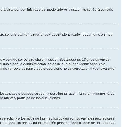
erá visto por administradores, moderadores y usted mismo. Será contado
ntraseña
. Siga las instrucciones y estará identificado nuevamente en muy
o y cuando se registró eligió la opción
Soy menor de 13 años
entonces
ismo o por La Administración, antes de que pueda identificarte; esta
ción de correo electrónico que proporcionó no es correcta o tal vez haya sido
a desactivado o borrado su cuenta por alguna razón. También, algunos foros
de nuevo y participa de las discuciones.
solicita a los sitios de Internet, los cuales son potenciales recolectores
l, que permita recolectar información personal identificable de un menor de