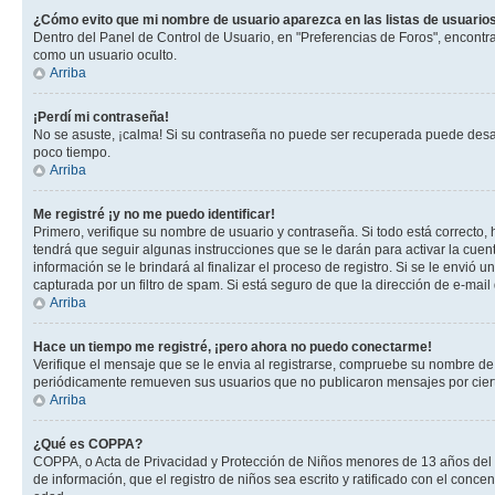
¿Cómo evito que mi nombre de usuario aparezca en las listas de usuarios
Dentro del Panel de Control de Usuario, en "Preferencias de Foros", encontr
como un usuario oculto.
Arriba
¡Perdí mi contraseña!
No se asuste, ¡calma! Si su contraseña no puede ser recuperada puede desacti
poco tiempo.
Arriba
Me registré ¡y no me puedo identificar!
Primero, verifique su nombre de usuario y contraseña. Si todo está correcto, 
tendrá que seguir algunas instrucciones que se le darán para activar la cuen
información se le brindará al finalizar el proceso de registro. Si se le envió 
capturada por un filtro de spam. Si está seguro de que la dirección de e-mai
Arriba
Hace un tiempo me registré, ¡pero ahora no puedo conectarme!
Verifique el mensaje que se le envia al registrarse, compruebe su nombre de
periódicamente remueven sus usuarios que no publicaron mensajes por cierto p
Arriba
¿Qué es COPPA?
COPPA, o Acta de Privacidad y Protección de Niños menores de 13 años del año
de información, que el registro de niños sea escrito y ratificado con el con