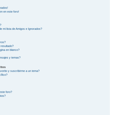
eados!
en en este foro!
?
e mi lista de Amigos e Ignorados?
oros?
 resultado?
gina en blanco?
nsajes y temas?
itos
avorito y suscribirme a un tema?
ífico?
este foro?
ntos?