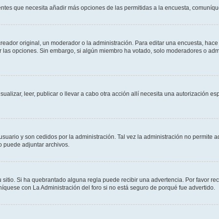
sientes que necesita añadir más opciones de las permitidas a la encuesta, comuníqu
ador original, un moderador o la administración. Para editar una encuesta, hace c
ar las opciones. Sin embargo, si algún miembro ha votado, solo moderadores o admi
sualizar, leer, publicar o llevar a cabo otra acción allí necesita una autorizació
usuario y son cedidos por la administración. Tal vez la administración no permite a
o puede adjuntar archivos.
 sitio. Si ha quebrantado alguna regla puede recibir una advertencia. Por favor re
íquese con La Administración del foro si no está seguro de porqué fue advertido.