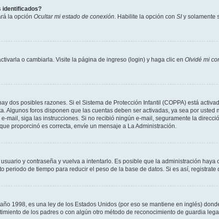
 identificados?
ará la opción
Ocultar mi estado de conexión
. Habilite la opción con
SI
y solamente s
varla o cambiarla. Visite la página de ingreso (login) y haga clic en
Olvidé mi co
hay dos posibles razones. Si el Sistema de Protección Infantil (COPPA) está activad
ta. Algunos foros disponen que las cuentas deben ser activadas, ya sea por usted m
un e-mail, siga las instrucciones. Si no recibió ningún e-mail, seguramente la direc
l que proporcinó es correcta, envíe un mensaje a La Administración.
 usuario y contraseña y vuelva a intentarlo. Es posible que la administración hay
eriodo de tiempo para reducir el peso de la base de datos. Si es así, registrate 
 1998, es una ley de los Estados Unidos (por eso se mantiene en inglés) donde se 
centimiento de los padres o con algún otro método de reconocimiento de guardia lega