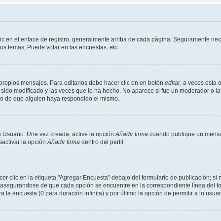
ic en el enlace de registro, generalmente arriba de cada página. Seguramente nece
os temas, Puede votar en las encuestas, etc.
propios mensajes. Para editarlos debe hacer clic en en botón
editar
, a veces esta 
sido modificado y las veces que lo ha hecho. No aparece si fue un moderador o la 
go de que alguien haya respondido el mismo.
 Usuario. Una vez creada, active la opción
Añadir firma
cuando publique un mensaj
sactivar la opción
Añadir firma
dentro del perfil.
 clic en la etiqueta "Agregar Encuesta" debajo del formulario de publicación; si n
, asegurandose de que cada opción se encuentre en la correspondiente línea del 
a la encuesta (0 para duración infinita) y por último la opción de permitir a lo usua