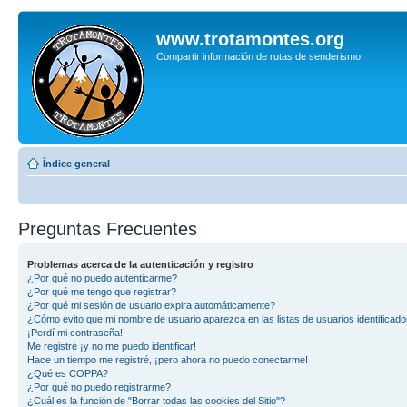
www.trotamontes.org
Compartir información de rutas de senderismo
Índice general
Preguntas Frecuentes
Problemas acerca de la autenticación y registro
¿Por qué no puedo autenticarme?
¿Por qué me tengo que registrar?
¿Por qué mi sesión de usuario expira automáticamente?
¿Cómo evito que mi nombre de usuario aparezca en las listas de usuarios identificad
¡Perdí mi contraseña!
Me registré ¡y no me puedo identificar!
Hace un tiempo me registré, ¡pero ahora no puedo conectarme!
¿Qué es COPPA?
¿Por qué no puedo registrarme?
¿Cuál es la función de "Borrar todas las cookies del Sitio"?