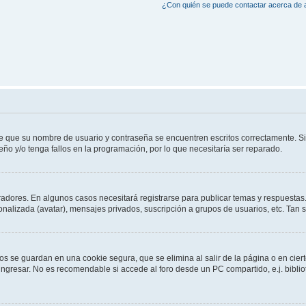
¿Con quién se puede contactar acerca de a
de que su nombre de usuario y contraseña se encuentren escritos correctamente. 
eño y/o tenga fallos en la programación, por lo que necesitaría ser reparado.
radores. En algunos casos necesitará registrarse para publicar temas y respuestas.
sonalizada (avatar), mensajes privados, suscripción a grupos de usuarios, etc. Ta
os se guardan en una cookie segura, que se elimina al salir de la página o en cie
gresar. No es recomendable si accede al foro desde un PC compartido, e.j. bibliotec