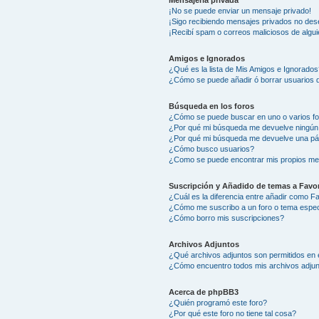
Mensajería privada
¡No se puede enviar un mensaje privado!
¡Sigo recibiendo mensajes privados no des
¡Recibí spam o correos maliciosos de algui
Amigos e Ignorados
¿Qué es la lista de Mis Amigos e Ignorados
¿Cómo se puede añadir ó borrar usuarios d
Búsqueda en los foros
¿Cómo se puede buscar en uno o varios f
¿Por qué mi búsqueda me devuelve ningún
¿Por qué mi búsqueda me devuelve una pá
¿Cómo busco usuarios?
¿Como se puede encontrar mis propios me
Suscripción y Añadido de temas a Favor
¿Cuál es la diferencia entre añadir como F
¿Cómo me suscribo a un foro o tema espec
¿Cómo borro mis suscripciones?
Archivos Adjuntos
¿Qué archivos adjuntos son permitidos en 
¿Cómo encuentro todos mis archivos adju
Acerca de phpBB3
¿Quién programó este foro?
¿Por qué este foro no tiene tal cosa?