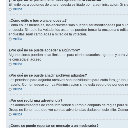
¿Por qué no se puede añadir más opciones a la encuesta?
El límite para opciones de una encuesta es fijado por la administración. Si 
Arriba
¿Cómo edito o borro una encuesta?
Como en los mensajes, las encuestas solo pueden ser modifiacadas por su cre
encuesta. Si nadie ha votado, los usuarios pueden borrar la encuesta o edit
encuestas sean cambiadas a mitad de la votación.
Arriba
¿Por qué no se puede acceder a algún foro?
Algunos foros pueden estar limitados para ciertos usuarios o grupos y para vi
le conceda el acceso.
Arriba
¿Por qué no se puede añadir archivos adjuntos?
Los permisos para adjuntar archivos son individuales para cada foro, grupo, 
hacerlo. Comuníquese con La Administración si no está seguro de por qué n
Arriba
¿Por qué recibí una advertencia?
Los administradores de cada foro tienen su propio conjunto de reglas para su
Group no tiene nada que ver con las advertencias dadas en este sitio. Comun
Arriba
¿Cómo se puede reportar un mensaje a un moderador?