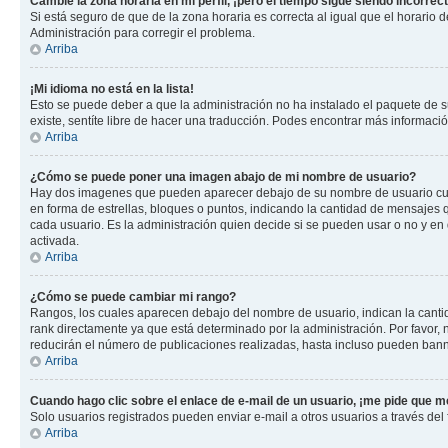
Cambié la zona horaria en mi perfil, ¡pero el tiempo sigue siendo incorrect
Si está seguro de que de la zona horaria es correcta al igual que el horario
Administración para corregir el problema.
Arriba
¡Mi idioma no está en la lista!
Esto se puede deber a que la administración no ha instalado el paquete de su
existe, sentíte libre de hacer una traducción. Podes encontrar más información
Arriba
¿Cómo se puede poner una imagen abajo de mi nombre de usuario?
Hay dos imagenes que pueden aparecer debajo de su nombre de usuario cuando
en forma de estrellas, bloques o puntos, indicando la cantidad de mensajes
cada usuario. Es la administración quien decide si se pueden usar o no y e
activada.
Arriba
¿Cómo se puede cambiar mi rango?
Rangos, los cuales aparecen debajo del nombre de usuario, indican la cantid
rank directamente ya que está determinado por la administración. Por favor
reducirán el número de publicaciones realizadas, hasta incluso pueden bann
Arriba
Cuando hago clic sobre el enlace de e-mail de un usuario, ¡me pide que me
Solo usuarios registrados pueden enviar e-mail a otros usuarios a través del f
Arriba