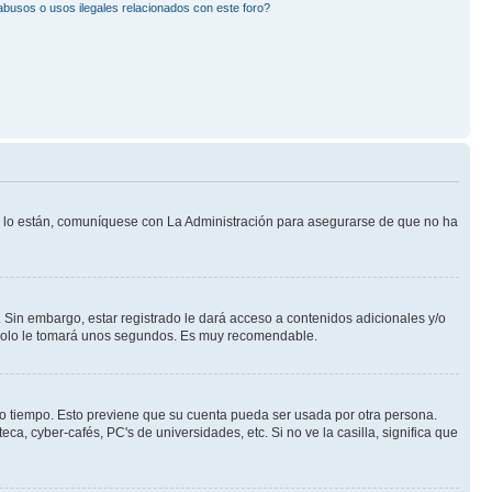
busos o usos ilegales relacionados con este foro?
Si lo están, comuníquese con La Administración para asegurarse de que no ha
 Sin embargo, estar registrado le dará acceso a contenidos adicionales y/o
n solo le tomará unos segundos. Es muy recomendable.
rto tiempo. Esto previene que su cuenta pueda ser usada por otra persona.
a, cyber-cafés, PC's de universidades, etc. Si no ve la casilla, significa que