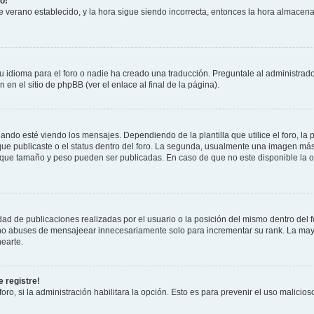
o!
 de verano establecido, y la hora sigue siendo incorrecta, entonces la hora almacen
 idioma para el foro o nadie ha creado una traducción. Preguntale al administrador
 en el sitio de phpBB (ver el enlace al final de la página).
 esté viendo los mensajes. Dependiendo de la plantilla que utilice el foro, la p
 que publicaste o el status dentro del foro. La segunda, usualmente una imagen m
n que tamaño y peso pueden ser publicadas. En caso de que no este disponible la 
ad de publicaciones realizadas por el usuario o la posición del mismo dentro del 
, no abuses de mensajeear innecesariamente solo para incrementar su rank. La may
earte.
 registre!
oro, si la administración habilitara la opción. Esto es para prevenir el uso malici