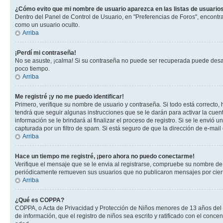
¿Cómo evito que mi nombre de usuario aparezca en las listas de usuarios
Dentro del Panel de Control de Usuario, en "Preferencias de Foros", encontr
como un usuario oculto.
Arriba
¡Perdí mi contraseña!
No se asuste, ¡calma! Si su contraseña no puede ser recuperada puede desacti
poco tiempo.
Arriba
Me registré ¡y no me puedo identificar!
Primero, verifique su nombre de usuario y contraseña. Si todo está correcto, 
tendrá que seguir algunas instrucciones que se le darán para activar la cuen
información se le brindará al finalizar el proceso de registro. Si se le envió 
capturada por un filtro de spam. Si está seguro de que la dirección de e-mai
Arriba
Hace un tiempo me registré, ¡pero ahora no puedo conectarme!
Verifique el mensaje que se le envia al registrarse, compruebe su nombre de
periódicamente remueven sus usuarios que no publicaron mensajes por cierto p
Arriba
¿Qué es COPPA?
COPPA, o Acta de Privacidad y Protección de Niños menores de 13 años del año
de información, que el registro de niños sea escrito y ratificado con el con