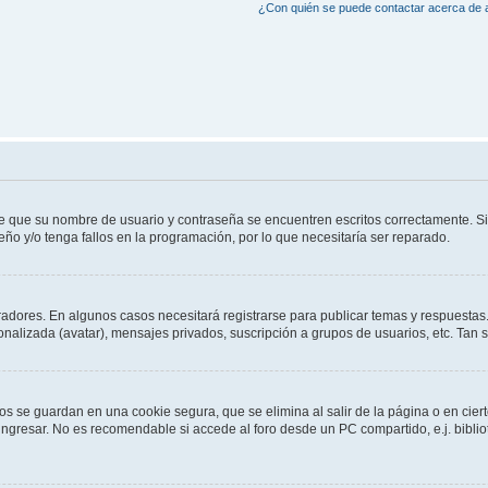
¿Con quién se puede contactar acerca de a
de que su nombre de usuario y contraseña se encuentren escritos correctamente. 
eño y/o tenga fallos en la programación, por lo que necesitaría ser reparado.
radores. En algunos casos necesitará registrarse para publicar temas y respuestas.
sonalizada (avatar), mensajes privados, suscripción a grupos de usuarios, etc. Ta
os se guardan en una cookie segura, que se elimina al salir de la página o en cie
gresar. No es recomendable si accede al foro desde un PC compartido, e.j. bibliotec