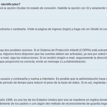
 identificados?
ará la opción
Ocultar mi estado de conexión
. Habilite la opción con
SI
y solamente s
varla o cambiarla. Visite la página de ingreso (login) y haga clic en
Olvidé mi co
hay dos posibles razones. Si el Sistema de Protección Infantil (COPPA) está activad
ta. Algunos foros disponen que las cuentas deben ser activadas, ya sea por usted m
un e-mail, siga las instrucciones. Si no recibió ningún e-mail, seguramente la direc
l que proporcinó es correcta, envíe un mensaje a La Administración.
 usuario y contraseña y vuelva a intentarlo. Es posible que la administración hay
eriodo de tiempo para reducir el peso de la base de datos. Si es así, registrate 
 1998, es una ley de los Estados Unidos (por eso se mantiene en inglés) donde se 
centimiento de los padres o con algún otro método de reconocimiento de guardia lega