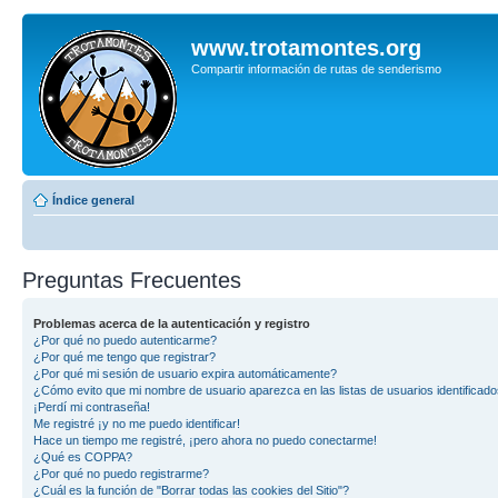
www.trotamontes.org
Compartir información de rutas de senderismo
Índice general
Preguntas Frecuentes
Problemas acerca de la autenticación y registro
¿Por qué no puedo autenticarme?
¿Por qué me tengo que registrar?
¿Por qué mi sesión de usuario expira automáticamente?
¿Cómo evito que mi nombre de usuario aparezca en las listas de usuarios identificad
¡Perdí mi contraseña!
Me registré ¡y no me puedo identificar!
Hace un tiempo me registré, ¡pero ahora no puedo conectarme!
¿Qué es COPPA?
¿Por qué no puedo registrarme?
¿Cuál es la función de "Borrar todas las cookies del Sitio"?