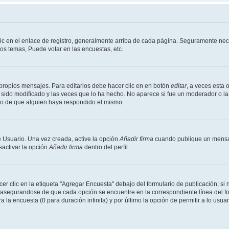
ic en el enlace de registro, generalmente arriba de cada página. Seguramente nece
os temas, Puede votar en las encuestas, etc.
propios mensajes. Para editarlos debe hacer clic en en botón
editar
, a veces esta 
sido modificado y las veces que lo ha hecho. No aparece si fue un moderador o la 
go de que alguien haya respondido el mismo.
 Usuario. Una vez creada, active la opción
Añadir firma
cuando publique un mensaj
sactivar la opción
Añadir firma
dentro del perfil.
 clic en la etiqueta "Agregar Encuesta" debajo del formulario de publicación; si n
, asegurandose de que cada opción se encuentre en la correspondiente línea del 
a la encuesta (0 para duración infinita) y por último la opción de permitir a lo usua