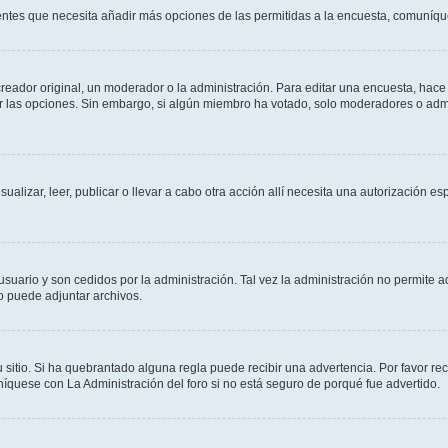
sientes que necesita añadir más opciones de las permitidas a la encuesta, comuníqu
ador original, un moderador o la administración. Para editar una encuesta, hace c
ar las opciones. Sin embargo, si algún miembro ha votado, solo moderadores o admi
sualizar, leer, publicar o llevar a cabo otra acción allí necesita una autorizació
usuario y son cedidos por la administración. Tal vez la administración no permite a
o puede adjuntar archivos.
 sitio. Si ha quebrantado alguna regla puede recibir una advertencia. Por favor re
íquese con La Administración del foro si no está seguro de porqué fue advertido.