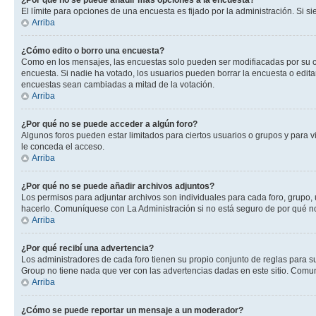
¿Por qué no se puede añadir más opciones a la encuesta?
El límite para opciones de una encuesta es fijado por la administración. Si 
Arriba
¿Cómo edito o borro una encuesta?
Como en los mensajes, las encuestas solo pueden ser modifiacadas por su cre
encuesta. Si nadie ha votado, los usuarios pueden borrar la encuesta o edit
encuestas sean cambiadas a mitad de la votación.
Arriba
¿Por qué no se puede acceder a algún foro?
Algunos foros pueden estar limitados para ciertos usuarios o grupos y para vi
le conceda el acceso.
Arriba
¿Por qué no se puede añadir archivos adjuntos?
Los permisos para adjuntar archivos son individuales para cada foro, grupo, 
hacerlo. Comuníquese con La Administración si no está seguro de por qué n
Arriba
¿Por qué recibí una advertencia?
Los administradores de cada foro tienen su propio conjunto de reglas para su
Group no tiene nada que ver con las advertencias dadas en este sitio. Comun
Arriba
¿Cómo se puede reportar un mensaje a un moderador?