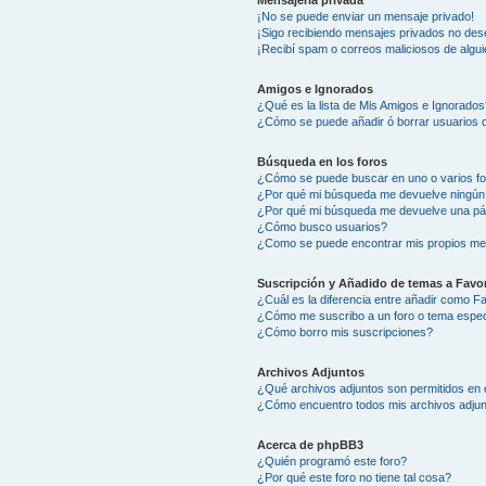
Mensajería privada
¡No se puede enviar un mensaje privado!
¡Sigo recibiendo mensajes privados no des
¡Recibí spam o correos maliciosos de algui
Amigos e Ignorados
¿Qué es la lista de Mis Amigos e Ignorados
¿Cómo se puede añadir ó borrar usuarios d
Búsqueda en los foros
¿Cómo se puede buscar en uno o varios f
¿Por qué mi búsqueda me devuelve ningún
¿Por qué mi búsqueda me devuelve una pá
¿Cómo busco usuarios?
¿Como se puede encontrar mis propios me
Suscripción y Añadido de temas a Favor
¿Cuál es la diferencia entre añadir como F
¿Cómo me suscribo a un foro o tema espec
¿Cómo borro mis suscripciones?
Archivos Adjuntos
¿Qué archivos adjuntos son permitidos en 
¿Cómo encuentro todos mis archivos adju
Acerca de phpBB3
¿Quién programó este foro?
¿Por qué este foro no tiene tal cosa?