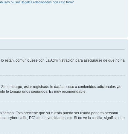
busos o usos ilegales relacionados con este foro?
Si lo están, comuníquese con La Administración para asegurarse de que no ha
 Sin embargo, estar registrado le dará acceso a contenidos adicionales y/o
n solo le tomará unos segundos. Es muy recomendable.
rto tiempo. Esto previene que su cuenta pueda ser usada por otra persona.
a, cyber-cafés, PC's de universidades, etc. Si no ve la casilla, significa que