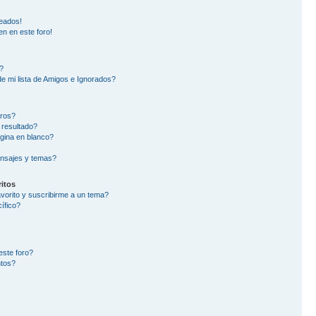
eados!
en en este foro!
?
e mi lista de Amigos e Ignorados?
oros?
 resultado?
gina en blanco?
nsajes y temas?
itos
avorito y suscribirme a un tema?
ífico?
este foro?
ntos?