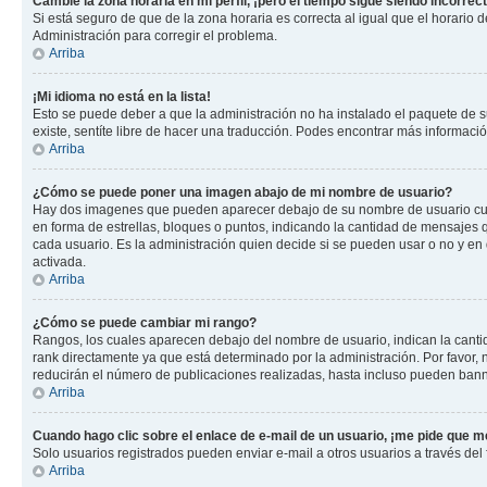
Cambié la zona horaria en mi perfil, ¡pero el tiempo sigue siendo incorrect
Si está seguro de que de la zona horaria es correcta al igual que el horario
Administración para corregir el problema.
Arriba
¡Mi idioma no está en la lista!
Esto se puede deber a que la administración no ha instalado el paquete de su
existe, sentíte libre de hacer una traducción. Podes encontrar más información
Arriba
¿Cómo se puede poner una imagen abajo de mi nombre de usuario?
Hay dos imagenes que pueden aparecer debajo de su nombre de usuario cuando
en forma de estrellas, bloques o puntos, indicando la cantidad de mensajes
cada usuario. Es la administración quien decide si se pueden usar o no y e
activada.
Arriba
¿Cómo se puede cambiar mi rango?
Rangos, los cuales aparecen debajo del nombre de usuario, indican la cantid
rank directamente ya que está determinado por la administración. Por favor
reducirán el número de publicaciones realizadas, hasta incluso pueden bann
Arriba
Cuando hago clic sobre el enlace de e-mail de un usuario, ¡me pide que me
Solo usuarios registrados pueden enviar e-mail a otros usuarios a través del f
Arriba