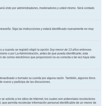
erá visto por administradores, moderadores y usted mismo. Será contado
ntraseña
. Siga las instrucciones y estará identificado nuevamente en muy
o y cuando se registró eligió la opción
Soy menor de 13 años
entonces
ismo o por La Administración, antes de que pueda identificarte; esta
ción de correo electrónico que proporcionó no es correcta o tal vez haya sido
a desactivado o borrado su cuenta por alguna razón. También, algunos foros
de nuevo y participa de las discuciones.
solicita a los sitios de Internet, los cuales son potenciales recolectores
l, que permita recolectar información personal identificable de un menor de