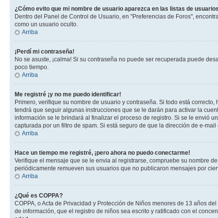
¿Cómo evito que mi nombre de usuario aparezca en las listas de usuarios
Dentro del Panel de Control de Usuario, en "Preferencias de Foros", encontr
como un usuario oculto.
Arriba
¡Perdí mi contraseña!
No se asuste, ¡calma! Si su contraseña no puede ser recuperada puede desacti
poco tiempo.
Arriba
Me registré ¡y no me puedo identificar!
Primero, verifique su nombre de usuario y contraseña. Si todo está correcto, 
tendrá que seguir algunas instrucciones que se le darán para activar la cuen
información se le brindará al finalizar el proceso de registro. Si se le envió 
capturada por un filtro de spam. Si está seguro de que la dirección de e-mai
Arriba
Hace un tiempo me registré, ¡pero ahora no puedo conectarme!
Verifique el mensaje que se le envia al registrarse, compruebe su nombre de
periódicamente remueven sus usuarios que no publicaron mensajes por cierto p
Arriba
¿Qué es COPPA?
COPPA, o Acta de Privacidad y Protección de Niños menores de 13 años del año
de información, que el registro de niños sea escrito y ratificado con el con