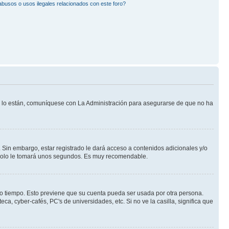
busos o usos ilegales relacionados con este foro?
Si lo están, comuníquese con La Administración para asegurarse de que no ha
 Sin embargo, estar registrado le dará acceso a contenidos adicionales y/o
n solo le tomará unos segundos. Es muy recomendable.
rto tiempo. Esto previene que su cuenta pueda ser usada por otra persona.
a, cyber-cafés, PC's de universidades, etc. Si no ve la casilla, significa que