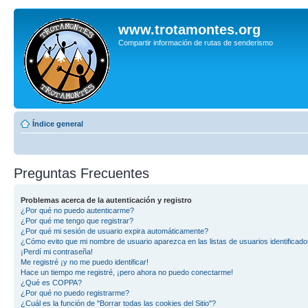
www.trotamontes.org
Compartir información de rutas de senderismo
Índice general
Preguntas Frecuentes
Problemas acerca de la autenticación y registro
¿Por qué no puedo autenticarme?
¿Por qué me tengo que registrar?
¿Por qué mi sesión de usuario expira automáticamente?
¿Cómo evito que mi nombre de usuario aparezca en las listas de usuarios identificad
¡Perdí mi contraseña!
Me registré ¡y no me puedo identificar!
Hace un tiempo me registré, ¡pero ahora no puedo conectarme!
¿Qué es COPPA?
¿Por qué no puedo registrarme?
¿Cuál es la función de "Borrar todas las cookies del Sitio"?