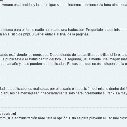
o!
 de verano establecido, y la hora sigue siendo incorrecta, entonces la hora almacen
 idioma para el foro o nadie ha creado una traducción. Preguntale al administrador
 en el sitio de phpBB (ver el enlace al final de la página).
 esté viendo los mensajes. Dependiendo de la plantilla que utilice el foro, la p
 que publicaste o el status dentro del foro. La segunda, usualmente una imagen m
n que tamaño y peso pueden ser publicadas. En caso de que no este disponible la 
ad de publicaciones realizadas por el usuario o la posición del mismo dentro del 
, no abuses de mensajeear innecesariamente solo para incrementar su rank. La may
earte.
 registre!
oro, si la administración habilitara la opción. Esto es para prevenir el uso malici