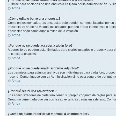
¿Por qué no se puede añadir más opciones a la encuesta?
El límite para opciones de una encuesta es fijado por la administración. Si 
Arriba
¿Cómo edito o borro una encuesta?
Como en los mensajes, las encuestas solo pueden ser modifiacadas por su cre
encuesta. Si nadie ha votado, los usuarios pueden borrar la encuesta o edit
encuestas sean cambiadas a mitad de la votación.
Arriba
¿Por qué no se puede acceder a algún foro?
Algunos foros pueden estar limitados para ciertos usuarios o grupos y para vi
le conceda el acceso.
Arriba
¿Por qué no se puede añadir archivos adjuntos?
Los permisos para adjuntar archivos son individuales para cada foro, grupo, 
hacerlo. Comuníquese con La Administración si no está seguro de por qué n
Arriba
¿Por qué recibí una advertencia?
Los administradores de cada foro tienen su propio conjunto de reglas para su
Group no tiene nada que ver con las advertencias dadas en este sitio. Comun
Arriba
¿Cómo se puede reportar un mensaje a un moderador?