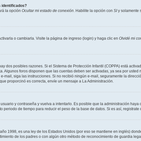
 identificados?
ará la opción
Ocultar mi estado de conexión
. Habilite la opción con
SI
y solamente s
varla o cambiarla. Visite la página de ingreso (login) y haga clic en
Olvidé mi co
hay dos posibles razones. Si el Sistema de Protección Infantil (COPPA) está activad
ta. Algunos foros disponen que las cuentas deben ser activadas, ya sea por usted m
un e-mail, siga las instrucciones. Si no recibió ningún e-mail, seguramente la direc
l que proporcinó es correcta, envíe un mensaje a La Administración.
 usuario y contraseña y vuelva a intentarlo. Es posible que la administración hay
eriodo de tiempo para reducir el peso de la base de datos. Si es así, registrate 
 1998, es una ley de los Estados Unidos (por eso se mantiene en inglés) donde se 
centimiento de los padres o con algún otro método de reconocimiento de guardia lega