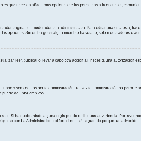
sientes que necesita añadir más opciones de las permitidas a la encuesta, comuníqu
ador original, un moderador o la administración. Para editar una encuesta, hace c
ar las opciones. Sin embargo, si algún miembro ha votado, solo moderadores o admi
sualizar, leer, publicar o llevar a cabo otra acción allí necesita una autorizació
usuario y son cedidos por la administración. Tal vez la administración no permite a
o puede adjuntar archivos.
 sitio. Si ha quebrantado alguna regla puede recibir una advertencia. Por favor re
íquese con La Administración del foro si no está seguro de porqué fue advertido.