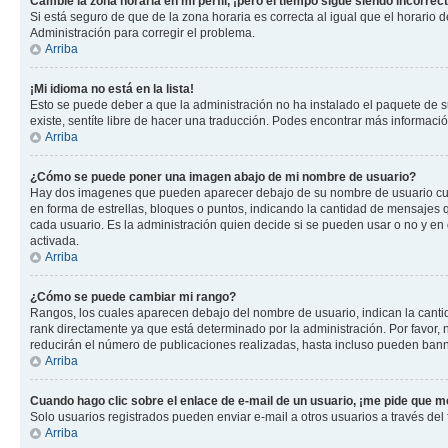
Cambié la zona horaria en mi perfil, ¡pero el tiempo sigue siendo incorrect
Si está seguro de que de la zona horaria es correcta al igual que el horario
Administración para corregir el problema.
Arriba
¡Mi idioma no está en la lista!
Esto se puede deber a que la administración no ha instalado el paquete de su
existe, sentíte libre de hacer una traducción. Podes encontrar más información
Arriba
¿Cómo se puede poner una imagen abajo de mi nombre de usuario?
Hay dos imagenes que pueden aparecer debajo de su nombre de usuario cuando
en forma de estrellas, bloques o puntos, indicando la cantidad de mensajes
cada usuario. Es la administración quien decide si se pueden usar o no y e
activada.
Arriba
¿Cómo se puede cambiar mi rango?
Rangos, los cuales aparecen debajo del nombre de usuario, indican la cantid
rank directamente ya que está determinado por la administración. Por favor
reducirán el número de publicaciones realizadas, hasta incluso pueden bann
Arriba
Cuando hago clic sobre el enlace de e-mail de un usuario, ¡me pide que me
Solo usuarios registrados pueden enviar e-mail a otros usuarios a través del f
Arriba