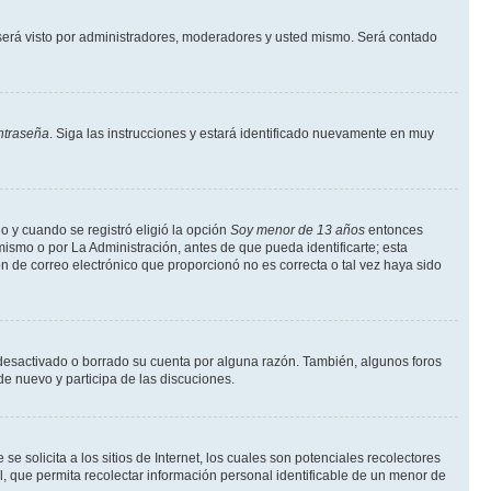
erá visto por administradores, moderadores y usted mismo. Será contado
ntraseña
. Siga las instrucciones y estará identificado nuevamente en muy
o y cuando se registró eligió la opción
Soy menor de 13 años
entonces
ismo o por La Administración, antes de que pueda identificarte; esta
ción de correo electrónico que proporcionó no es correcta o tal vez haya sido
a desactivado o borrado su cuenta por alguna razón. También, algunos foros
de nuevo y participa de las discuciones.
solicita a los sitios de Internet, los cuales son potenciales recolectores
l, que permita recolectar información personal identificable de un menor de