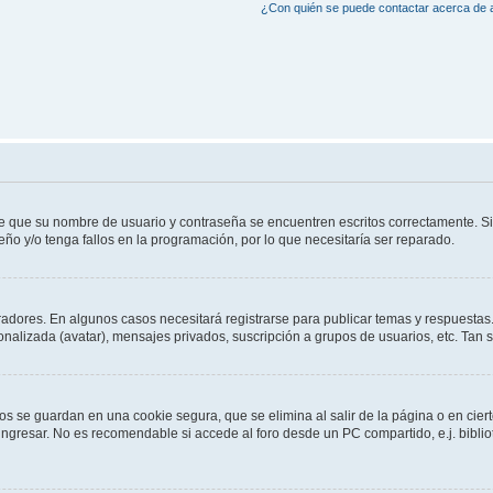
¿Con quién se puede contactar acerca de a
de que su nombre de usuario y contraseña se encuentren escritos correctamente. 
eño y/o tenga fallos en la programación, por lo que necesitaría ser reparado.
radores. En algunos casos necesitará registrarse para publicar temas y respuestas.
sonalizada (avatar), mensajes privados, suscripción a grupos de usuarios, etc. Ta
os se guardan en una cookie segura, que se elimina al salir de la página o en cie
gresar. No es recomendable si accede al foro desde un PC compartido, e.j. bibliotec