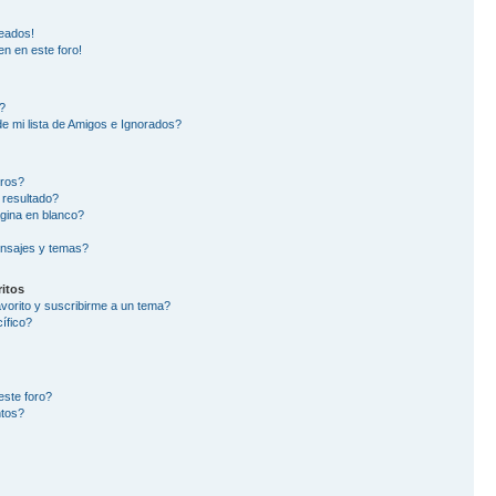
eados!
en en este foro!
?
e mi lista de Amigos e Ignorados?
oros?
 resultado?
gina en blanco?
nsajes y temas?
itos
avorito y suscribirme a un tema?
ífico?
este foro?
ntos?