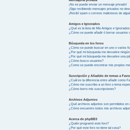
Mensajería privada
¡No se puede enviar un mensaje privado!
¡Sigo recibiendo mensajes privados no des
¡Recibí spam o correos maliciosos de algui
Amigos e Ignorados
¿Qué es la lista de Mis Amigos e Ignorados
¿Cómo se puede añadir ó borrar usuarios d
Búsqueda en los foros
¿Cómo se puede buscar en uno o varios f
¿Por qué mi búsqueda me devuelve ningún
¿Por qué mi búsqueda me devuelve una pá
¿Cómo busco usuarios?
¿Como se puede encontrar mis propios me
Suscripción y Añadido de temas a Favor
¿Cuál es la diferencia entre añadir como F
¿Cómo me suscribo a un foro o tema espec
¿Cómo borro mis suscripciones?
Archivos Adjuntos
¿Qué archivos adjuntos son permitidos en 
¿Cómo encuentro todos mis archivos adju
Acerca de phpBB3
¿Quién programó este foro?
¿Por qué este foro no tiene tal cosa?