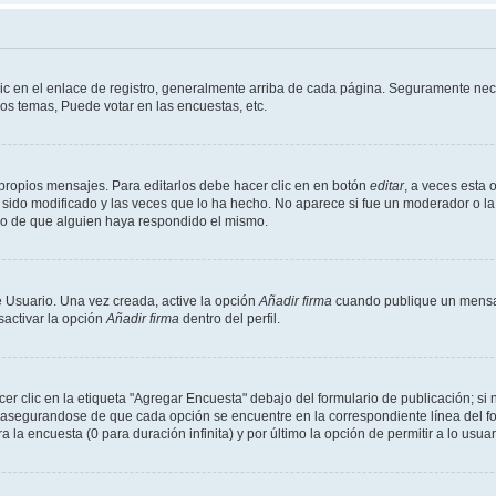
ic en el enlace de registro, generalmente arriba de cada página. Seguramente nece
os temas, Puede votar en las encuestas, etc.
propios mensajes. Para editarlos debe hacer clic en en botón
editar
, a veces esta 
sido modificado y las veces que lo ha hecho. No aparece si fue un moderador o la 
go de que alguien haya respondido el mismo.
 Usuario. Una vez creada, active la opción
Añadir firma
cuando publique un mensaj
sactivar la opción
Añadir firma
dentro del perfil.
 clic en la etiqueta "Agregar Encuesta" debajo del formulario de publicación; si n
, asegurandose de que cada opción se encuentre en la correspondiente línea del 
a la encuesta (0 para duración infinita) y por último la opción de permitir a lo usua