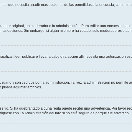
sientes que necesita añadir más opciones de las permitidas a la encuesta, comuníqu
ador original, un moderador o la administración. Para editar una encuesta, hace c
ar las opciones. Sin embargo, si algún miembro ha votado, solo moderadores o admi
sualizar, leer, publicar o llevar a cabo otra acción allí necesita una autorizació
usuario y son cedidos por la administración. Tal vez la administración no permite a
o puede adjuntar archivos.
 sitio. Si ha quebrantado alguna regla puede recibir una advertencia. Por favor re
íquese con La Administración del foro si no está seguro de porqué fue advertido.