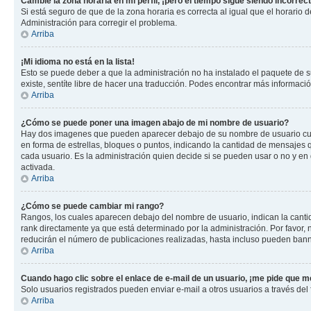
Cambié la zona horaria en mi perfil, ¡pero el tiempo sigue siendo incorrect
Si está seguro de que de la zona horaria es correcta al igual que el horario
Administración para corregir el problema.
Arriba
¡Mi idioma no está en la lista!
Esto se puede deber a que la administración no ha instalado el paquete de su
existe, sentíte libre de hacer una traducción. Podes encontrar más información
Arriba
¿Cómo se puede poner una imagen abajo de mi nombre de usuario?
Hay dos imagenes que pueden aparecer debajo de su nombre de usuario cuando
en forma de estrellas, bloques o puntos, indicando la cantidad de mensajes
cada usuario. Es la administración quien decide si se pueden usar o no y e
activada.
Arriba
¿Cómo se puede cambiar mi rango?
Rangos, los cuales aparecen debajo del nombre de usuario, indican la cantid
rank directamente ya que está determinado por la administración. Por favor
reducirán el número de publicaciones realizadas, hasta incluso pueden bann
Arriba
Cuando hago clic sobre el enlace de e-mail de un usuario, ¡me pide que me
Solo usuarios registrados pueden enviar e-mail a otros usuarios a través del f
Arriba