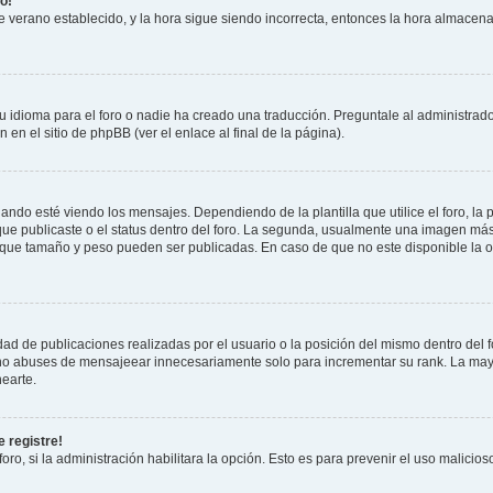
o!
 de verano establecido, y la hora sigue siendo incorrecta, entonces la hora almacen
 idioma para el foro o nadie ha creado una traducción. Preguntale al administrador
 en el sitio de phpBB (ver el enlace al final de la página).
 esté viendo los mensajes. Dependiendo de la plantilla que utilice el foro, la p
 que publicaste o el status dentro del foro. La segunda, usualmente una imagen m
n que tamaño y peso pueden ser publicadas. En caso de que no este disponible la 
ad de publicaciones realizadas por el usuario o la posición del mismo dentro del 
, no abuses de mensajeear innecesariamente solo para incrementar su rank. La may
earte.
 registre!
oro, si la administración habilitara la opción. Esto es para prevenir el uso malici