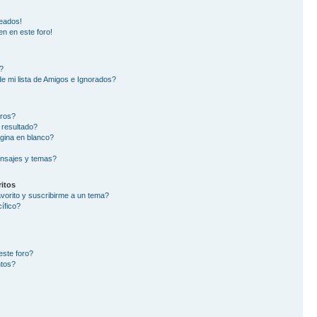
eados!
en en este foro!
?
e mi lista de Amigos e Ignorados?
oros?
 resultado?
gina en blanco?
nsajes y temas?
itos
avorito y suscribirme a un tema?
ífico?
este foro?
ntos?