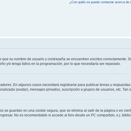
¿Con quién se puede contactar acerca de a
de que su nombre de usuario y contraseña se encuentren escritos correctamente. 
eño y/o tenga fallos en la programación, por lo que necesitaría ser reparado.
radores. En algunos casos necesitará registrarse para publicar temas y respuestas.
sonalizada (avatar), mensajes privados, suscripción a grupos de usuarios, etc. Ta
os se guardan en una cookie segura, que se elimina al salir de la página o en cie
gresar. No es recomendable si accede al foro desde un PC compartido, e.j. bibliotec