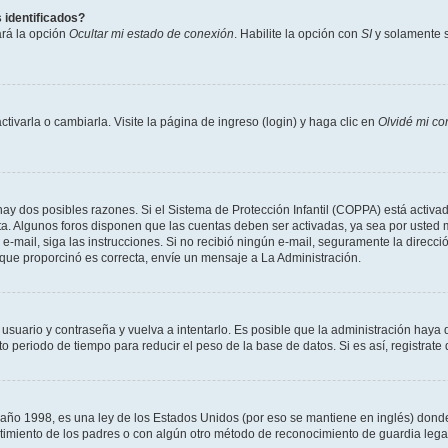
 identificados?
ará la opción
Ocultar mi estado de conexión
. Habilite la opción con
SI
y solamente s
varla o cambiarla. Visite la página de ingreso (login) y haga clic en
Olvidé mi co
hay dos posibles razones. Si el Sistema de Protección Infantil (COPPA) está activad
ta. Algunos foros disponen que las cuentas deben ser activadas, ya sea por usted m
un e-mail, siga las instrucciones. Si no recibió ningún e-mail, seguramente la direc
l que proporcinó es correcta, envíe un mensaje a La Administración.
 usuario y contraseña y vuelva a intentarlo. Es posible que la administración hay
eriodo de tiempo para reducir el peso de la base de datos. Si es así, registrate 
 1998, es una ley de los Estados Unidos (por eso se mantiene en inglés) donde se 
centimiento de los padres o con algún otro método de reconocimiento de guardia lega