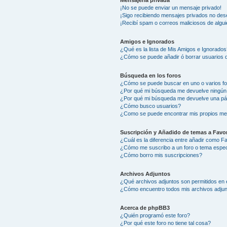
Mensajería privada
¡No se puede enviar un mensaje privado!
¡Sigo recibiendo mensajes privados no des
¡Recibí spam o correos maliciosos de algui
Amigos e Ignorados
¿Qué es la lista de Mis Amigos e Ignorados
¿Cómo se puede añadir ó borrar usuarios d
Búsqueda en los foros
¿Cómo se puede buscar en uno o varios f
¿Por qué mi búsqueda me devuelve ningún
¿Por qué mi búsqueda me devuelve una pá
¿Cómo busco usuarios?
¿Como se puede encontrar mis propios me
Suscripción y Añadido de temas a Favor
¿Cuál es la diferencia entre añadir como F
¿Cómo me suscribo a un foro o tema espec
¿Cómo borro mis suscripciones?
Archivos Adjuntos
¿Qué archivos adjuntos son permitidos en 
¿Cómo encuentro todos mis archivos adju
Acerca de phpBB3
¿Quién programó este foro?
¿Por qué este foro no tiene tal cosa?