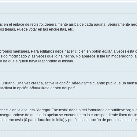
ic en el enlace de registro, generalmente arriba de cada página. Seguramente nece
os temas, Puede votar en las encuestas, etc.
propios mensajes. Para editarlos debe hacer clic en en botón
editar
, a veces esta 
sido modificado y las veces que lo ha hecho. No aparece si fue un moderador o la 
go de que alguien haya respondido el mismo.
 Usuario. Una vez creada, active la opción
Añadir firma
cuando publique un mensaj
sactivar la opción
Añadir firma
dentro del perfil.
 clic en la etiqueta "Agregar Encuesta" debajo del formulario de publicación; si n
, asegurandose de que cada opción se encuentre en la correspondiente línea del 
a la encuesta (0 para duración infinita) y por último la opción de permitir a lo usua