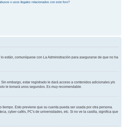
busos o usos ilegales relacionados con este foro?
Si lo están, comuníquese con La Administración para asegurarse de que no ha
 Sin embargo, estar registrado le dará acceso a contenidos adicionales y/o
n solo le tomará unos segundos. Es muy recomendable.
rto tiempo. Esto previene que su cuenta pueda ser usada por otra persona.
a, cyber-cafés, PC's de universidades, etc. Si no ve la casilla, significa que