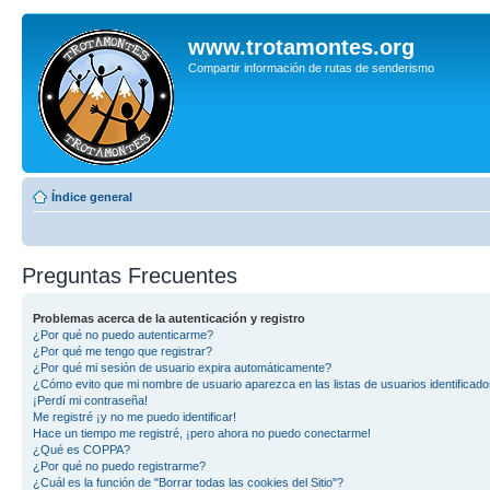
www.trotamontes.org
Compartir información de rutas de senderismo
Índice general
Preguntas Frecuentes
Problemas acerca de la autenticación y registro
¿Por qué no puedo autenticarme?
¿Por qué me tengo que registrar?
¿Por qué mi sesión de usuario expira automáticamente?
¿Cómo evito que mi nombre de usuario aparezca en las listas de usuarios identificad
¡Perdí mi contraseña!
Me registré ¡y no me puedo identificar!
Hace un tiempo me registré, ¡pero ahora no puedo conectarme!
¿Qué es COPPA?
¿Por qué no puedo registrarme?
¿Cuál es la función de "Borrar todas las cookies del Sitio"?