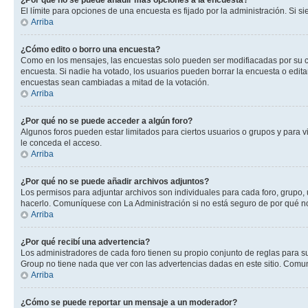
¿Por qué no se puede añadir más opciones a la encuesta?
El límite para opciones de una encuesta es fijado por la administración. Si 
Arriba
¿Cómo edito o borro una encuesta?
Como en los mensajes, las encuestas solo pueden ser modifiacadas por su cre
encuesta. Si nadie ha votado, los usuarios pueden borrar la encuesta o edit
encuestas sean cambiadas a mitad de la votación.
Arriba
¿Por qué no se puede acceder a algún foro?
Algunos foros pueden estar limitados para ciertos usuarios o grupos y para vi
le conceda el acceso.
Arriba
¿Por qué no se puede añadir archivos adjuntos?
Los permisos para adjuntar archivos son individuales para cada foro, grupo, 
hacerlo. Comuníquese con La Administración si no está seguro de por qué n
Arriba
¿Por qué recibí una advertencia?
Los administradores de cada foro tienen su propio conjunto de reglas para su
Group no tiene nada que ver con las advertencias dadas en este sitio. Comun
Arriba
¿Cómo se puede reportar un mensaje a un moderador?