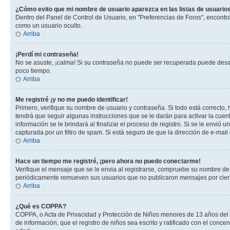
¿Cómo evito que mi nombre de usuario aparezca en las listas de usuarios
Dentro del Panel de Control de Usuario, en "Preferencias de Foros", encontr
como un usuario oculto.
Arriba
¡Perdí mi contraseña!
No se asuste, ¡calma! Si su contraseña no puede ser recuperada puede desacti
poco tiempo.
Arriba
Me registré ¡y no me puedo identificar!
Primero, verifique su nombre de usuario y contraseña. Si todo está correcto, 
tendrá que seguir algunas instrucciones que se le darán para activar la cuen
información se le brindará al finalizar el proceso de registro. Si se le envió 
capturada por un filtro de spam. Si está seguro de que la dirección de e-mai
Arriba
Hace un tiempo me registré, ¡pero ahora no puedo conectarme!
Verifique el mensaje que se le envia al registrarse, compruebe su nombre de
periódicamente remueven sus usuarios que no publicaron mensajes por cierto p
Arriba
¿Qué es COPPA?
COPPA, o Acta de Privacidad y Protección de Niños menores de 13 años del año
de información, que el registro de niños sea escrito y ratificado con el con