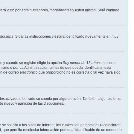
erá visto por administradores, moderadores y usted mismo. Será contado
ntraseña
. Siga las instrucciones y estará identificado nuevamente en muy
o y cuando se registró eligió la opción
Soy menor de 13 años
entonces
ismo o por La Administración, antes de que pueda identificarte; esta
ción de correo electrónico que proporcionó no es correcta o tal vez haya sido
a desactivado o borrado su cuenta por alguna razón. También, algunos foros
de nuevo y participa de las discuciones.
solicita a los sitios de Internet, los cuales son potenciales recolectores
l, que permita recolectar información personal identificable de un menor de