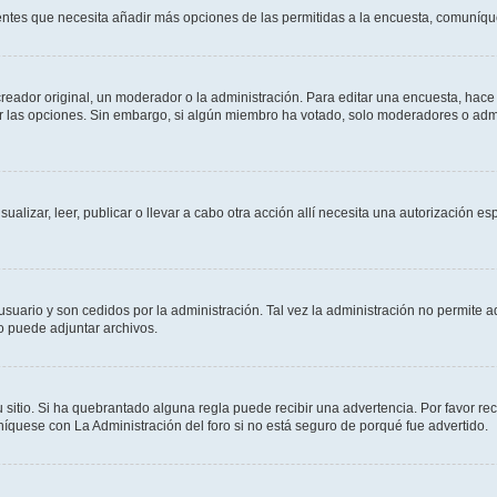
sientes que necesita añadir más opciones de las permitidas a la encuesta, comuníqu
ador original, un moderador o la administración. Para editar una encuesta, hace c
ar las opciones. Sin embargo, si algún miembro ha votado, solo moderadores o admi
sualizar, leer, publicar o llevar a cabo otra acción allí necesita una autorizació
usuario y son cedidos por la administración. Tal vez la administración no permite a
o puede adjuntar archivos.
 sitio. Si ha quebrantado alguna regla puede recibir una advertencia. Por favor re
íquese con La Administración del foro si no está seguro de porqué fue advertido.