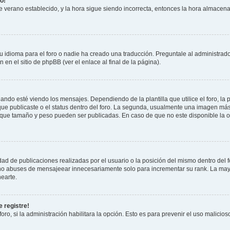
o!
 de verano establecido, y la hora sigue siendo incorrecta, entonces la hora almacen
 idioma para el foro o nadie ha creado una traducción. Preguntale al administrador
 en el sitio de phpBB (ver el enlace al final de la página).
 esté viendo los mensajes. Dependiendo de la plantilla que utilice el foro, la p
 que publicaste o el status dentro del foro. La segunda, usualmente una imagen m
n que tamaño y peso pueden ser publicadas. En caso de que no este disponible la 
ad de publicaciones realizadas por el usuario o la posición del mismo dentro del 
, no abuses de mensajeear innecesariamente solo para incrementar su rank. La may
earte.
 registre!
oro, si la administración habilitara la opción. Esto es para prevenir el uso malici