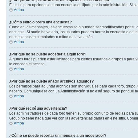
¿Por qué no se puede añadir más opciones a la encuesta?
El límite para opciones de una encuesta es fijado por la administración. Si 
Arriba
¿Cómo edito o borro una encuesta?
Como en los mensajes, las encuestas solo pueden ser modifiacadas por su cre
encuesta. Si nadie ha votado, los usuarios pueden borrar la encuesta o edit
encuestas sean cambiadas a mitad de la votación.
Arriba
¿Por qué no se puede acceder a algún foro?
Algunos foros pueden estar limitados para ciertos usuarios o grupos y para vi
le conceda el acceso.
Arriba
¿Por qué no se puede añadir archivos adjuntos?
Los permisos para adjuntar archivos son individuales para cada foro, grupo, 
hacerlo. Comuníquese con La Administración si no está seguro de por qué n
Arriba
¿Por qué recibí una advertencia?
Los administradores de cada foro tienen su propio conjunto de reglas para su
Group no tiene nada que ver con las advertencias dadas en este sitio. Comun
Arriba
¿Cómo se puede reportar un mensaje a un moderador?