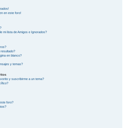
eados!
en en este foro!
?
e mi lista de Amigos e Ignorados?
oros?
 resultado?
gina en blanco?
nsajes y temas?
itos
avorito y suscribirme a un tema?
ífico?
este foro?
ntos?