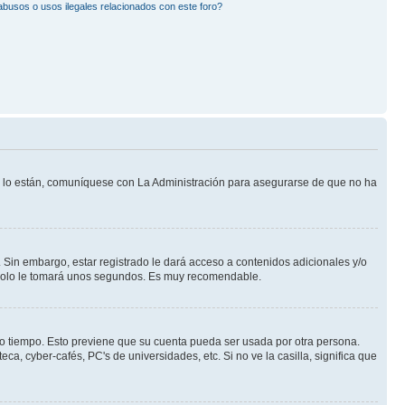
busos o usos ilegales relacionados con este foro?
Si lo están, comuníquese con La Administración para asegurarse de que no ha
 Sin embargo, estar registrado le dará acceso a contenidos adicionales y/o
n solo le tomará unos segundos. Es muy recomendable.
rto tiempo. Esto previene que su cuenta pueda ser usada por otra persona.
a, cyber-cafés, PC's de universidades, etc. Si no ve la casilla, significa que