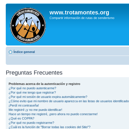
www.trotamontes.org
Compartir información de rutas de senderismo
Índice general
Preguntas Frecuentes
Problemas acerca de la autenticación y registro
¿Por qué no puedo autenticarme?
¿Por qué me tengo que registrar?
¿Por qué mi sesión de usuario expira automáticamente?
¿Cómo evito que mi nombre de usuario aparezca en las listas de usuarios identificad
¡Perdí mi contraseña!
Me registré ¡y no me puedo identificar!
Hace un tiempo me registré, ¡pero ahora no puedo conectarme!
¿Qué es COPPA?
¿Por qué no puedo registrarme?
¿Cuál es la función de "Borrar todas las cookies del Sitio"?