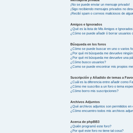
Mensajería privada
¡No se puede enviar un mensaje privado!
¡Sigo recibiendo mensajes privados no des
¡Recibí spam o correos maliciosos de algui
Amigos e Ignorados
¿Qué es la lista de Mis Amigos e Ignorados
¿Cómo se puede añadir ó borrar usuarios d
Búsqueda en los foros
¿Cómo se puede buscar en uno o varios f
¿Por qué mi búsqueda me devuelve ningún
¿Por qué mi búsqueda me devuelve una pá
¿Cómo busco usuarios?
¿Como se puede encontrar mis propios me
Suscripción y Añadido de temas a Favor
¿Cuál es la diferencia entre añadir como F
¿Cómo me suscribo a un foro o tema espec
¿Cómo borro mis suscripciones?
Archivos Adjuntos
¿Qué archivos adjuntos son permitidos en 
¿Cómo encuentro todos mis archivos adju
Acerca de phpBB3
¿Quién programó este foro?
¿Por qué este foro no tiene tal cosa?