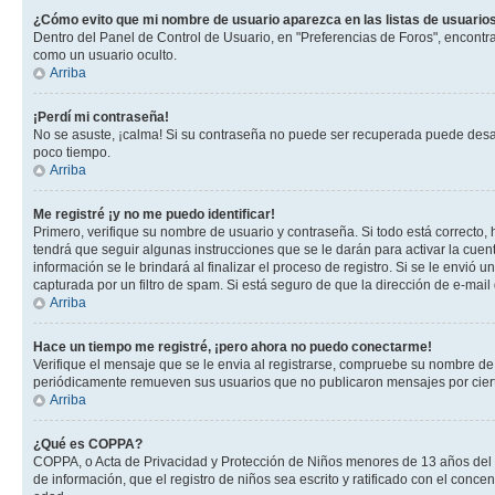
¿Cómo evito que mi nombre de usuario aparezca en las listas de usuarios
Dentro del Panel de Control de Usuario, en "Preferencias de Foros", encontr
como un usuario oculto.
Arriba
¡Perdí mi contraseña!
No se asuste, ¡calma! Si su contraseña no puede ser recuperada puede desacti
poco tiempo.
Arriba
Me registré ¡y no me puedo identificar!
Primero, verifique su nombre de usuario y contraseña. Si todo está correcto, 
tendrá que seguir algunas instrucciones que se le darán para activar la cuen
información se le brindará al finalizar el proceso de registro. Si se le envió 
capturada por un filtro de spam. Si está seguro de que la dirección de e-mai
Arriba
Hace un tiempo me registré, ¡pero ahora no puedo conectarme!
Verifique el mensaje que se le envia al registrarse, compruebe su nombre de
periódicamente remueven sus usuarios que no publicaron mensajes por cierto p
Arriba
¿Qué es COPPA?
COPPA, o Acta de Privacidad y Protección de Niños menores de 13 años del año
de información, que el registro de niños sea escrito y ratificado con el con