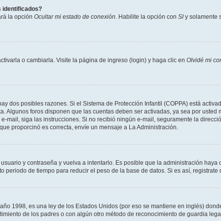
 identificados?
ará la opción
Ocultar mi estado de conexión
. Habilite la opción con
SI
y solamente s
varla o cambiarla. Visite la página de ingreso (login) y haga clic en
Olvidé mi co
hay dos posibles razones. Si el Sistema de Protección Infantil (COPPA) está activad
ta. Algunos foros disponen que las cuentas deben ser activadas, ya sea por usted m
un e-mail, siga las instrucciones. Si no recibió ningún e-mail, seguramente la direc
l que proporcinó es correcta, envíe un mensaje a La Administración.
 usuario y contraseña y vuelva a intentarlo. Es posible que la administración hay
eriodo de tiempo para reducir el peso de la base de datos. Si es así, registrate 
 1998, es una ley de los Estados Unidos (por eso se mantiene en inglés) donde se 
centimiento de los padres o con algún otro método de reconocimiento de guardia lega