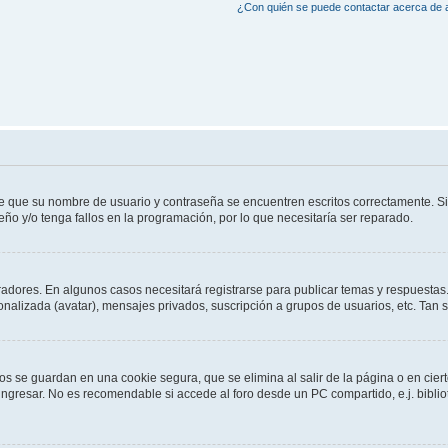
¿Con quién se puede contactar acerca de a
de que su nombre de usuario y contraseña se encuentren escritos correctamente. 
eño y/o tenga fallos en la programación, por lo que necesitaría ser reparado.
radores. En algunos casos necesitará registrarse para publicar temas y respuestas.
sonalizada (avatar), mensajes privados, suscripción a grupos de usuarios, etc. Ta
os se guardan en una cookie segura, que se elimina al salir de la página o en cie
gresar. No es recomendable si accede al foro desde un PC compartido, e.j. bibliotec