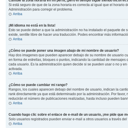
Cambié la zona horaria en mi perfil, ¡pero el tiempo sigue siendo incorrect
Si está seguro de que de la zona horaria es correcta al igual que el horario
Administración para corregir el problema.
Arriba
¡Mi idioma no está en la lista!
Esto se puede deber a que la administración no ha instalado el paquete de su
existe, sentíte libre de hacer una traducción. Podes encontrar más información
Arriba
¿Cómo se puede poner una imagen abajo de mi nombre de usuario?
Hay dos imagenes que pueden aparecer debajo de su nombre de usuario cuando
en forma de estrellas, bloques o puntos, indicando la cantidad de mensajes
cada usuario. Es la administración quien decide si se pueden usar o no y e
activada.
Arriba
¿Cómo se puede cambiar mi rango?
Rangos, los cuales aparecen debajo del nombre de usuario, indican la cantid
rank directamente ya que está determinado por la administración. Por favor
reducirán el número de publicaciones realizadas, hasta incluso pueden bann
Arriba
Cuando hago clic sobre el enlace de e-mail de un usuario, ¡me pide que me
Solo usuarios registrados pueden enviar e-mail a otros usuarios a través del f
Arriba