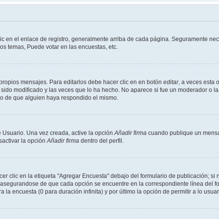
ic en el enlace de registro, generalmente arriba de cada página. Seguramente nece
os temas, Puede votar en las encuestas, etc.
propios mensajes. Para editarlos debe hacer clic en en botón
editar
, a veces esta 
sido modificado y las veces que lo ha hecho. No aparece si fue un moderador o la 
go de que alguien haya respondido el mismo.
 Usuario. Una vez creada, active la opción
Añadir firma
cuando publique un mensaj
sactivar la opción
Añadir firma
dentro del perfil.
 clic en la etiqueta "Agregar Encuesta" debajo del formulario de publicación; si n
, asegurandose de que cada opción se encuentre en la correspondiente línea del 
a la encuesta (0 para duración infinita) y por último la opción de permitir a lo usua