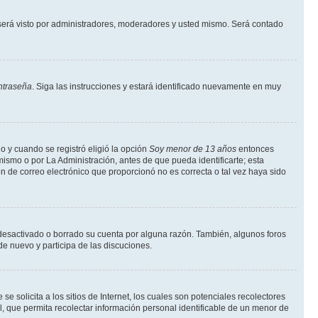
erá visto por administradores, moderadores y usted mismo. Será contado
ntraseña
. Siga las instrucciones y estará identificado nuevamente en muy
o y cuando se registró eligió la opción
Soy menor de 13 años
entonces
ismo o por La Administración, antes de que pueda identificarte; esta
ción de correo electrónico que proporcionó no es correcta o tal vez haya sido
a desactivado o borrado su cuenta por alguna razón. También, algunos foros
de nuevo y participa de las discuciones.
solicita a los sitios de Internet, los cuales son potenciales recolectores
l, que permita recolectar información personal identificable de un menor de