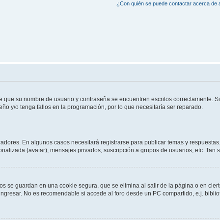
¿Con quién se puede contactar acerca de a
de que su nombre de usuario y contraseña se encuentren escritos correctamente. 
eño y/o tenga fallos en la programación, por lo que necesitaría ser reparado.
radores. En algunos casos necesitará registrarse para publicar temas y respuestas.
sonalizada (avatar), mensajes privados, suscripción a grupos de usuarios, etc. Ta
os se guardan en una cookie segura, que se elimina al salir de la página o en cie
gresar. No es recomendable si accede al foro desde un PC compartido, e.j. bibliotec