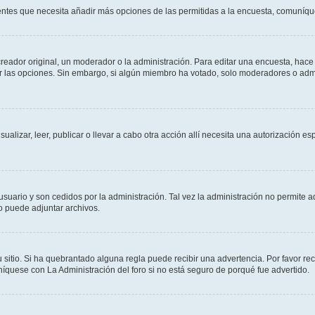
sientes que necesita añadir más opciones de las permitidas a la encuesta, comuníqu
ador original, un moderador o la administración. Para editar una encuesta, hace c
ar las opciones. Sin embargo, si algún miembro ha votado, solo moderadores o admi
sualizar, leer, publicar o llevar a cabo otra acción allí necesita una autorizació
usuario y son cedidos por la administración. Tal vez la administración no permite a
o puede adjuntar archivos.
 sitio. Si ha quebrantado alguna regla puede recibir una advertencia. Por favor re
íquese con La Administración del foro si no está seguro de porqué fue advertido.