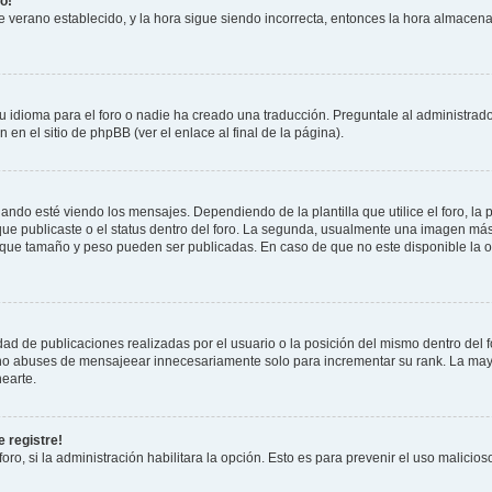
o!
 de verano establecido, y la hora sigue siendo incorrecta, entonces la hora almacen
 idioma para el foro o nadie ha creado una traducción. Preguntale al administrador
 en el sitio de phpBB (ver el enlace al final de la página).
 esté viendo los mensajes. Dependiendo de la plantilla que utilice el foro, la p
 que publicaste o el status dentro del foro. La segunda, usualmente una imagen m
n que tamaño y peso pueden ser publicadas. En caso de que no este disponible la 
ad de publicaciones realizadas por el usuario o la posición del mismo dentro del 
, no abuses de mensajeear innecesariamente solo para incrementar su rank. La may
earte.
 registre!
oro, si la administración habilitara la opción. Esto es para prevenir el uso malici