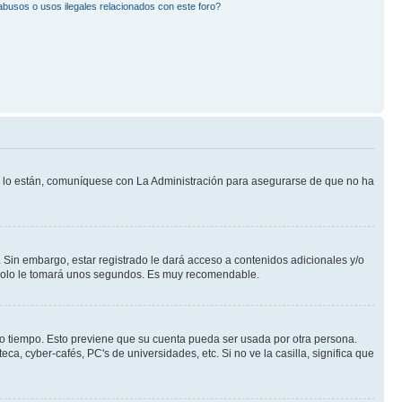
busos o usos ilegales relacionados con este foro?
Si lo están, comuníquese con La Administración para asegurarse de que no ha
 Sin embargo, estar registrado le dará acceso a contenidos adicionales y/o
n solo le tomará unos segundos. Es muy recomendable.
rto tiempo. Esto previene que su cuenta pueda ser usada por otra persona.
a, cyber-cafés, PC's de universidades, etc. Si no ve la casilla, significa que