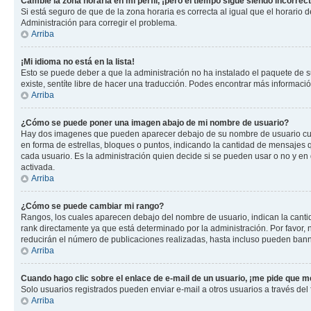
Cambié la zona horaria en mi perfil, ¡pero el tiempo sigue siendo incorrect
Si está seguro de que de la zona horaria es correcta al igual que el horario
Administración para corregir el problema.
Arriba
¡Mi idioma no está en la lista!
Esto se puede deber a que la administración no ha instalado el paquete de su
existe, sentíte libre de hacer una traducción. Podes encontrar más información
Arriba
¿Cómo se puede poner una imagen abajo de mi nombre de usuario?
Hay dos imagenes que pueden aparecer debajo de su nombre de usuario cuando
en forma de estrellas, bloques o puntos, indicando la cantidad de mensajes
cada usuario. Es la administración quien decide si se pueden usar o no y e
activada.
Arriba
¿Cómo se puede cambiar mi rango?
Rangos, los cuales aparecen debajo del nombre de usuario, indican la cantid
rank directamente ya que está determinado por la administración. Por favor
reducirán el número de publicaciones realizadas, hasta incluso pueden bann
Arriba
Cuando hago clic sobre el enlace de e-mail de un usuario, ¡me pide que me
Solo usuarios registrados pueden enviar e-mail a otros usuarios a través del f
Arriba