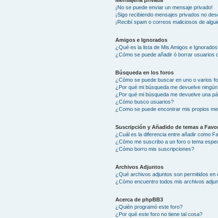
Mensajería privada
¡No se puede enviar un mensaje privado!
¡Sigo recibiendo mensajes privados no des
¡Recibí spam o correos maliciosos de algui
Amigos e Ignorados
¿Qué es la lista de Mis Amigos e Ignorados
¿Cómo se puede añadir ó borrar usuarios d
Búsqueda en los foros
¿Cómo se puede buscar en uno o varios f
¿Por qué mi búsqueda me devuelve ningún
¿Por qué mi búsqueda me devuelve una pá
¿Cómo busco usuarios?
¿Como se puede encontrar mis propios me
Suscripción y Añadido de temas a Favor
¿Cuál es la diferencia entre añadir como F
¿Cómo me suscribo a un foro o tema espec
¿Cómo borro mis suscripciones?
Archivos Adjuntos
¿Qué archivos adjuntos son permitidos en 
¿Cómo encuentro todos mis archivos adju
Acerca de phpBB3
¿Quién programó este foro?
¿Por qué este foro no tiene tal cosa?