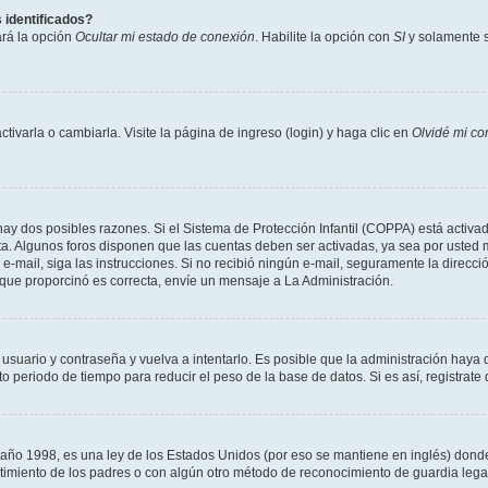
 identificados?
ará la opción
Ocultar mi estado de conexión
. Habilite la opción con
SI
y solamente s
varla o cambiarla. Visite la página de ingreso (login) y haga clic en
Olvidé mi co
hay dos posibles razones. Si el Sistema de Protección Infantil (COPPA) está activad
ta. Algunos foros disponen que las cuentas deben ser activadas, ya sea por usted m
un e-mail, siga las instrucciones. Si no recibió ningún e-mail, seguramente la direc
l que proporcinó es correcta, envíe un mensaje a La Administración.
 usuario y contraseña y vuelva a intentarlo. Es posible que la administración hay
eriodo de tiempo para reducir el peso de la base de datos. Si es así, registrate 
 1998, es una ley de los Estados Unidos (por eso se mantiene en inglés) donde se 
centimiento de los padres o con algún otro método de reconocimiento de guardia lega