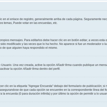
ic en el enlace de registro, generalmente arriba de cada página. Seguramente nece
os temas, Puede votar en las encuestas, etc.
propios mensajes. Para editarlos debe hacer clic en en botón
editar
, a veces esta 
sido modificado y las veces que lo ha hecho. No aparece si fue un moderador o la 
go de que alguien haya respondido el mismo.
 Usuario. Una vez creada, active la opción
Añadir firma
cuando publique un mensaj
sactivar la opción
Añadir firma
dentro del perfil.
 clic en la etiqueta "Agregar Encuesta" debajo del formulario de publicación; si n
, asegurandose de que cada opción se encuentre en la correspondiente línea del 
a la encuesta (0 para duración infinita) y por último la opción de permitir a lo usua