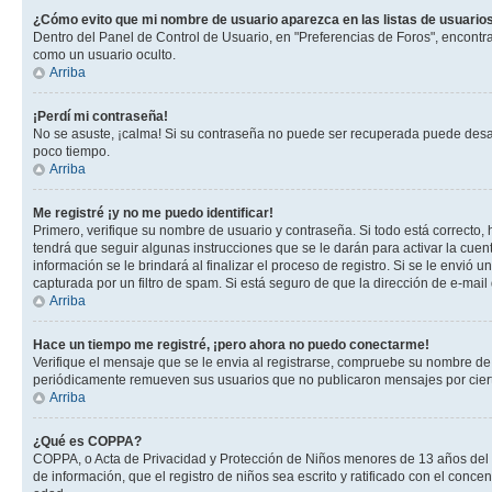
¿Cómo evito que mi nombre de usuario aparezca en las listas de usuarios
Dentro del Panel de Control de Usuario, en "Preferencias de Foros", encontr
como un usuario oculto.
Arriba
¡Perdí mi contraseña!
No se asuste, ¡calma! Si su contraseña no puede ser recuperada puede desacti
poco tiempo.
Arriba
Me registré ¡y no me puedo identificar!
Primero, verifique su nombre de usuario y contraseña. Si todo está correcto, 
tendrá que seguir algunas instrucciones que se le darán para activar la cuen
información se le brindará al finalizar el proceso de registro. Si se le envió 
capturada por un filtro de spam. Si está seguro de que la dirección de e-mai
Arriba
Hace un tiempo me registré, ¡pero ahora no puedo conectarme!
Verifique el mensaje que se le envia al registrarse, compruebe su nombre de
periódicamente remueven sus usuarios que no publicaron mensajes por cierto p
Arriba
¿Qué es COPPA?
COPPA, o Acta de Privacidad y Protección de Niños menores de 13 años del año
de información, que el registro de niños sea escrito y ratificado con el con