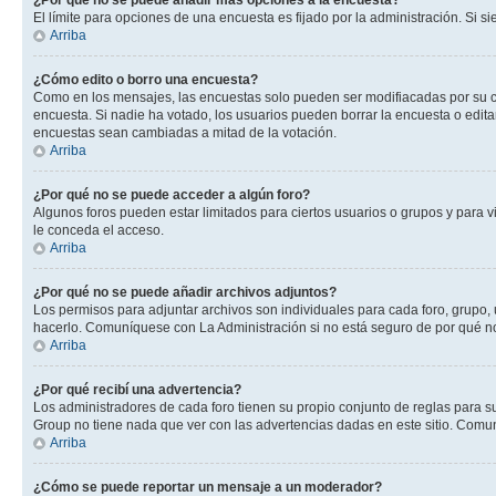
¿Por qué no se puede añadir más opciones a la encuesta?
El límite para opciones de una encuesta es fijado por la administración. Si 
Arriba
¿Cómo edito o borro una encuesta?
Como en los mensajes, las encuestas solo pueden ser modifiacadas por su cre
encuesta. Si nadie ha votado, los usuarios pueden borrar la encuesta o edit
encuestas sean cambiadas a mitad de la votación.
Arriba
¿Por qué no se puede acceder a algún foro?
Algunos foros pueden estar limitados para ciertos usuarios o grupos y para vi
le conceda el acceso.
Arriba
¿Por qué no se puede añadir archivos adjuntos?
Los permisos para adjuntar archivos son individuales para cada foro, grupo, 
hacerlo. Comuníquese con La Administración si no está seguro de por qué n
Arriba
¿Por qué recibí una advertencia?
Los administradores de cada foro tienen su propio conjunto de reglas para su
Group no tiene nada que ver con las advertencias dadas en este sitio. Comun
Arriba
¿Cómo se puede reportar un mensaje a un moderador?