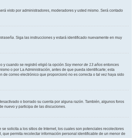
erá visto por administradores, moderadores y usted mismo. Será contado
ntraseña
. Siga las instrucciones y estará identificado nuevamente en muy
o y cuando se registró eligió la opción
Soy menor de 13 años
entonces
ismo o por La Administración, antes de que pueda identificarte; esta
ción de correo electrónico que proporcionó no es correcta o tal vez haya sido
a desactivado o borrado su cuenta por alguna razón. También, algunos foros
de nuevo y participa de las discuciones.
solicita a los sitios de Internet, los cuales son potenciales recolectores
l, que permita recolectar información personal identificable de un menor de