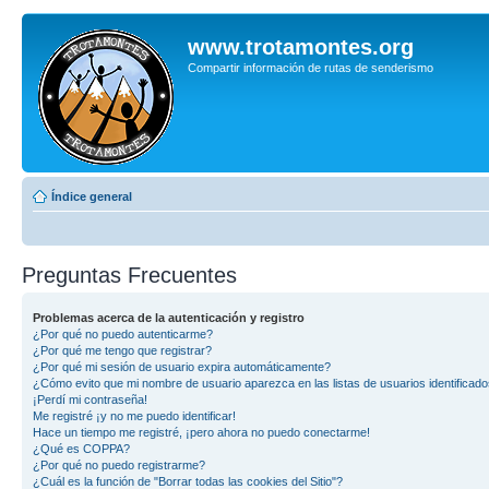
www.trotamontes.org
Compartir información de rutas de senderismo
Índice general
Preguntas Frecuentes
Problemas acerca de la autenticación y registro
¿Por qué no puedo autenticarme?
¿Por qué me tengo que registrar?
¿Por qué mi sesión de usuario expira automáticamente?
¿Cómo evito que mi nombre de usuario aparezca en las listas de usuarios identificad
¡Perdí mi contraseña!
Me registré ¡y no me puedo identificar!
Hace un tiempo me registré, ¡pero ahora no puedo conectarme!
¿Qué es COPPA?
¿Por qué no puedo registrarme?
¿Cuál es la función de "Borrar todas las cookies del Sitio"?