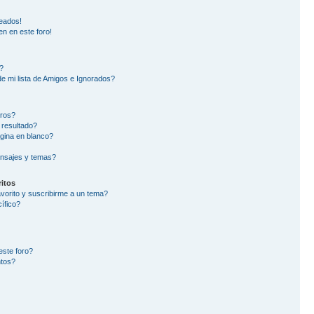
eados!
en en este foro!
?
e mi lista de Amigos e Ignorados?
oros?
 resultado?
gina en blanco?
nsajes y temas?
itos
avorito y suscribirme a un tema?
ífico?
este foro?
ntos?