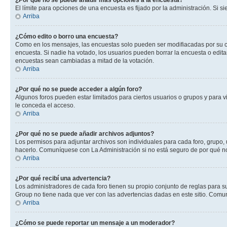
¿Por qué no se puede añadir más opciones a la encuesta?
El límite para opciones de una encuesta es fijado por la administración. Si 
Arriba
¿Cómo edito o borro una encuesta?
Como en los mensajes, las encuestas solo pueden ser modifiacadas por su cre
encuesta. Si nadie ha votado, los usuarios pueden borrar la encuesta o edit
encuestas sean cambiadas a mitad de la votación.
Arriba
¿Por qué no se puede acceder a algún foro?
Algunos foros pueden estar limitados para ciertos usuarios o grupos y para vi
le conceda el acceso.
Arriba
¿Por qué no se puede añadir archivos adjuntos?
Los permisos para adjuntar archivos son individuales para cada foro, grupo, 
hacerlo. Comuníquese con La Administración si no está seguro de por qué n
Arriba
¿Por qué recibí una advertencia?
Los administradores de cada foro tienen su propio conjunto de reglas para su
Group no tiene nada que ver con las advertencias dadas en este sitio. Comun
Arriba
¿Cómo se puede reportar un mensaje a un moderador?