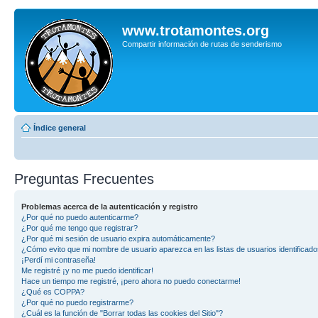
www.trotamontes.org
Compartir información de rutas de senderismo
Índice general
Preguntas Frecuentes
Problemas acerca de la autenticación y registro
¿Por qué no puedo autenticarme?
¿Por qué me tengo que registrar?
¿Por qué mi sesión de usuario expira automáticamente?
¿Cómo evito que mi nombre de usuario aparezca en las listas de usuarios identificad
¡Perdí mi contraseña!
Me registré ¡y no me puedo identificar!
Hace un tiempo me registré, ¡pero ahora no puedo conectarme!
¿Qué es COPPA?
¿Por qué no puedo registrarme?
¿Cuál es la función de "Borrar todas las cookies del Sitio"?