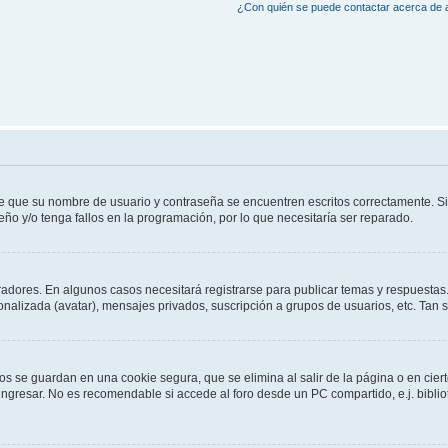
¿Con quién se puede contactar acerca de a
de que su nombre de usuario y contraseña se encuentren escritos correctamente. 
eño y/o tenga fallos en la programación, por lo que necesitaría ser reparado.
radores. En algunos casos necesitará registrarse para publicar temas y respuestas.
sonalizada (avatar), mensajes privados, suscripción a grupos de usuarios, etc. Ta
os se guardan en una cookie segura, que se elimina al salir de la página o en cie
gresar. No es recomendable si accede al foro desde un PC compartido, e.j. bibliotec