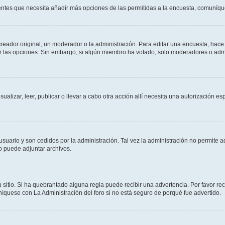
sientes que necesita añadir más opciones de las permitidas a la encuesta, comuníqu
ador original, un moderador o la administración. Para editar una encuesta, hace c
ar las opciones. Sin embargo, si algún miembro ha votado, solo moderadores o admi
sualizar, leer, publicar o llevar a cabo otra acción allí necesita una autorizació
usuario y son cedidos por la administración. Tal vez la administración no permite a
o puede adjuntar archivos.
 sitio. Si ha quebrantado alguna regla puede recibir una advertencia. Por favor re
íquese con La Administración del foro si no está seguro de porqué fue advertido.