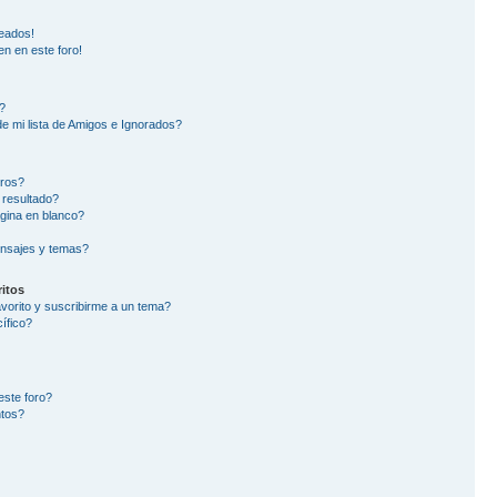
eados!
en en este foro!
?
e mi lista de Amigos e Ignorados?
oros?
 resultado?
gina en blanco?
nsajes y temas?
itos
avorito y suscribirme a un tema?
ífico?
este foro?
ntos?