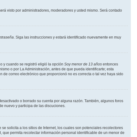
erá visto por administradores, moderadores y usted mismo. Será contado
ntraseña
. Siga las instrucciones y estará identificado nuevamente en muy
o y cuando se registró eligió la opción
Soy menor de 13 años
entonces
ismo o por La Administración, antes de que pueda identificarte; esta
ción de correo electrónico que proporcionó no es correcta o tal vez haya sido
a desactivado o borrado su cuenta por alguna razón. También, algunos foros
de nuevo y participa de las discuciones.
solicita a los sitios de Internet, los cuales son potenciales recolectores
l, que permita recolectar información personal identificable de un menor de