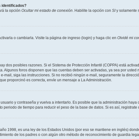
 identificados?
ará la opción
Ocultar mi estado de conexión
. Habilite la opción con
SI
y solamente s
varla o cambiarla. Visite la página de ingreso (login) y haga clic en
Olvidé mi co
hay dos posibles razones. Si el Sistema de Protección Infantil (COPPA) está activad
ta. Algunos foros disponen que las cuentas deben ser activadas, ya sea por usted m
un e-mail, siga las instrucciones. Si no recibió ningún e-mail, seguramente la direc
l que proporcinó es correcta, envíe un mensaje a La Administración.
 usuario y contraseña y vuelva a intentarlo. Es posible que la administración hay
eriodo de tiempo para reducir el peso de la base de datos. Si es así, registrate 
 1998, es una ley de los Estados Unidos (por eso se mantiene en inglés) donde se 
centimiento de los padres o con algún otro método de reconocimiento de guardia lega