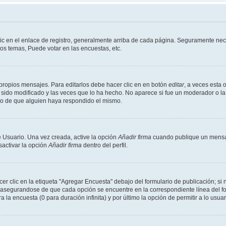
ic en el enlace de registro, generalmente arriba de cada página. Seguramente nece
os temas, Puede votar en las encuestas, etc.
propios mensajes. Para editarlos debe hacer clic en en botón
editar
, a veces esta 
sido modificado y las veces que lo ha hecho. No aparece si fue un moderador o la 
go de que alguien haya respondido el mismo.
 Usuario. Una vez creada, active la opción
Añadir firma
cuando publique un mensaj
sactivar la opción
Añadir firma
dentro del perfil.
 clic en la etiqueta "Agregar Encuesta" debajo del formulario de publicación; si n
, asegurandose de que cada opción se encuentre en la correspondiente línea del 
a la encuesta (0 para duración infinita) y por último la opción de permitir a lo usua