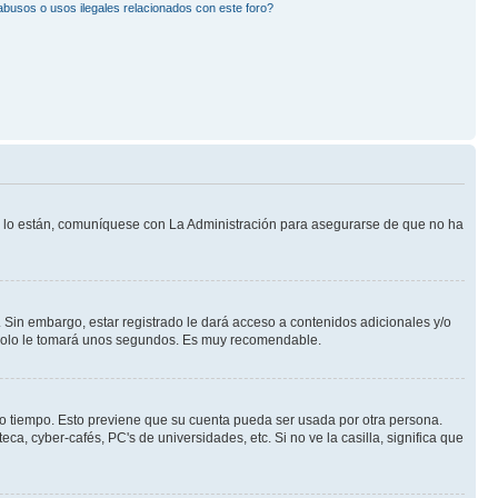
busos o usos ilegales relacionados con este foro?
Si lo están, comuníquese con La Administración para asegurarse de que no ha
 Sin embargo, estar registrado le dará acceso a contenidos adicionales y/o
n solo le tomará unos segundos. Es muy recomendable.
rto tiempo. Esto previene que su cuenta pueda ser usada por otra persona.
a, cyber-cafés, PC's de universidades, etc. Si no ve la casilla, significa que