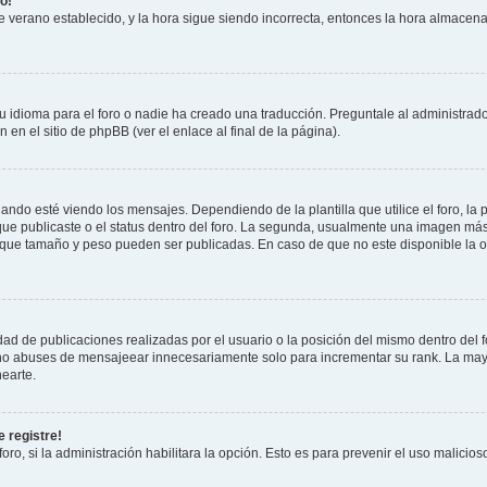
o!
 de verano establecido, y la hora sigue siendo incorrecta, entonces la hora almacen
 idioma para el foro o nadie ha creado una traducción. Preguntale al administrador
 en el sitio de phpBB (ver el enlace al final de la página).
 esté viendo los mensajes. Dependiendo de la plantilla que utilice el foro, la p
 que publicaste o el status dentro del foro. La segunda, usualmente una imagen m
n que tamaño y peso pueden ser publicadas. En caso de que no este disponible la 
ad de publicaciones realizadas por el usuario o la posición del mismo dentro del 
, no abuses de mensajeear innecesariamente solo para incrementar su rank. La may
earte.
 registre!
oro, si la administración habilitara la opción. Esto es para prevenir el uso malici