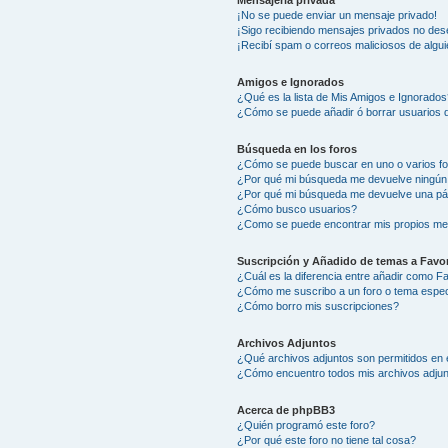
Mensajería privada
¡No se puede enviar un mensaje privado!
¡Sigo recibiendo mensajes privados no des
¡Recibí spam o correos maliciosos de algui
Amigos e Ignorados
¿Qué es la lista de Mis Amigos e Ignorados
¿Cómo se puede añadir ó borrar usuarios d
Búsqueda en los foros
¿Cómo se puede buscar en uno o varios f
¿Por qué mi búsqueda me devuelve ningún
¿Por qué mi búsqueda me devuelve una pá
¿Cómo busco usuarios?
¿Como se puede encontrar mis propios me
Suscripción y Añadido de temas a Favor
¿Cuál es la diferencia entre añadir como F
¿Cómo me suscribo a un foro o tema espec
¿Cómo borro mis suscripciones?
Archivos Adjuntos
¿Qué archivos adjuntos son permitidos en 
¿Cómo encuentro todos mis archivos adju
Acerca de phpBB3
¿Quién programó este foro?
¿Por qué este foro no tiene tal cosa?