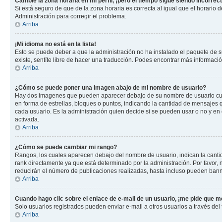
Cambié la zona horaria en mi perfil, ¡pero el tiempo sigue siendo incorrect
Si está seguro de que de la zona horaria es correcta al igual que el horario
Administración para corregir el problema.
Arriba
¡Mi idioma no está en la lista!
Esto se puede deber a que la administración no ha instalado el paquete de su
existe, sentíte libre de hacer una traducción. Podes encontrar más información
Arriba
¿Cómo se puede poner una imagen abajo de mi nombre de usuario?
Hay dos imagenes que pueden aparecer debajo de su nombre de usuario cuando
en forma de estrellas, bloques o puntos, indicando la cantidad de mensajes
cada usuario. Es la administración quien decide si se pueden usar o no y e
activada.
Arriba
¿Cómo se puede cambiar mi rango?
Rangos, los cuales aparecen debajo del nombre de usuario, indican la cantid
rank directamente ya que está determinado por la administración. Por favor
reducirán el número de publicaciones realizadas, hasta incluso pueden bann
Arriba
Cuando hago clic sobre el enlace de e-mail de un usuario, ¡me pide que me
Solo usuarios registrados pueden enviar e-mail a otros usuarios a través del f
Arriba