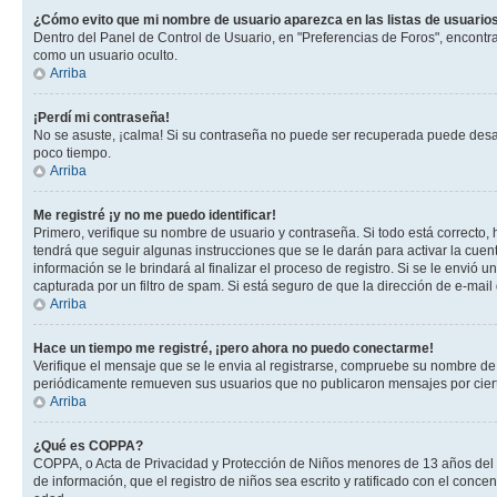
¿Cómo evito que mi nombre de usuario aparezca en las listas de usuarios
Dentro del Panel de Control de Usuario, en "Preferencias de Foros", encontr
como un usuario oculto.
Arriba
¡Perdí mi contraseña!
No se asuste, ¡calma! Si su contraseña no puede ser recuperada puede desacti
poco tiempo.
Arriba
Me registré ¡y no me puedo identificar!
Primero, verifique su nombre de usuario y contraseña. Si todo está correcto, 
tendrá que seguir algunas instrucciones que se le darán para activar la cuen
información se le brindará al finalizar el proceso de registro. Si se le envió 
capturada por un filtro de spam. Si está seguro de que la dirección de e-mai
Arriba
Hace un tiempo me registré, ¡pero ahora no puedo conectarme!
Verifique el mensaje que se le envia al registrarse, compruebe su nombre de
periódicamente remueven sus usuarios que no publicaron mensajes por cierto p
Arriba
¿Qué es COPPA?
COPPA, o Acta de Privacidad y Protección de Niños menores de 13 años del año
de información, que el registro de niños sea escrito y ratificado con el con