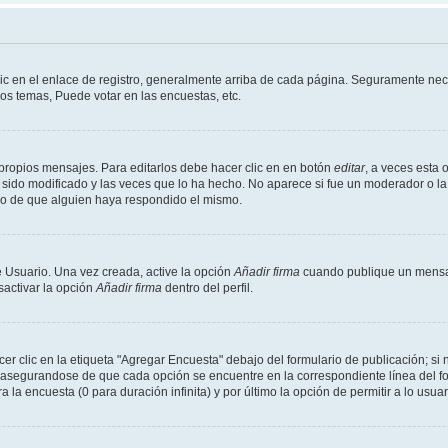
ic en el enlace de registro, generalmente arriba de cada página. Seguramente nece
os temas, Puede votar en las encuestas, etc.
propios mensajes. Para editarlos debe hacer clic en en botón
editar
, a veces esta 
sido modificado y las veces que lo ha hecho. No aparece si fue un moderador o la 
go de que alguien haya respondido el mismo.
 Usuario. Una vez creada, active la opción
Añadir firma
cuando publique un mensaj
sactivar la opción
Añadir firma
dentro del perfil.
 clic en la etiqueta "Agregar Encuesta" debajo del formulario de publicación; si n
, asegurandose de que cada opción se encuentre en la correspondiente línea del 
a la encuesta (0 para duración infinita) y por último la opción de permitir a lo usua