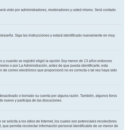
erá visto por administradores, moderadores y usted mismo. Será contado
ntraseña
. Siga las instrucciones y estará identificado nuevamente en muy
o y cuando se registró eligió la opción
Soy menor de 13 años
entonces
ismo o por La Administración, antes de que pueda identificarte; esta
ción de correo electrónico que proporcionó no es correcta o tal vez haya sido
a desactivado o borrado su cuenta por alguna razón. También, algunos foros
de nuevo y participa de las discuciones.
solicita a los sitios de Internet, los cuales son potenciales recolectores
l, que permita recolectar información personal identificable de un menor de