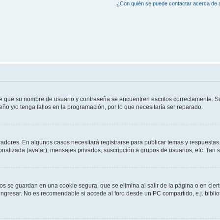
¿Con quién se puede contactar acerca de a
de que su nombre de usuario y contraseña se encuentren escritos correctamente. 
eño y/o tenga fallos en la programación, por lo que necesitaría ser reparado.
radores. En algunos casos necesitará registrarse para publicar temas y respuestas.
sonalizada (avatar), mensajes privados, suscripción a grupos de usuarios, etc. Ta
os se guardan en una cookie segura, que se elimina al salir de la página o en cie
gresar. No es recomendable si accede al foro desde un PC compartido, e.j. bibliotec