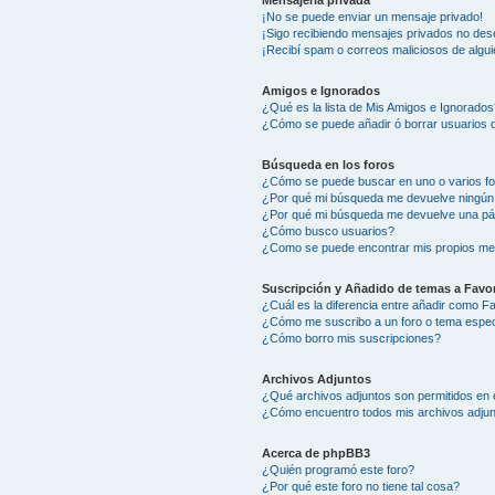
Mensajería privada
¡No se puede enviar un mensaje privado!
¡Sigo recibiendo mensajes privados no des
¡Recibí spam o correos maliciosos de algui
Amigos e Ignorados
¿Qué es la lista de Mis Amigos e Ignorados
¿Cómo se puede añadir ó borrar usuarios d
Búsqueda en los foros
¿Cómo se puede buscar en uno o varios f
¿Por qué mi búsqueda me devuelve ningún
¿Por qué mi búsqueda me devuelve una pá
¿Cómo busco usuarios?
¿Como se puede encontrar mis propios me
Suscripción y Añadido de temas a Favor
¿Cuál es la diferencia entre añadir como F
¿Cómo me suscribo a un foro o tema espec
¿Cómo borro mis suscripciones?
Archivos Adjuntos
¿Qué archivos adjuntos son permitidos en 
¿Cómo encuentro todos mis archivos adju
Acerca de phpBB3
¿Quién programó este foro?
¿Por qué este foro no tiene tal cosa?