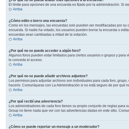
¿Por qué no se puede añadir más opciones a la encuesta?
El límite para opciones de una encuesta es fijado por la administración. Si 
Arriba
¿Cómo edito o borro una encuesta?
Como en los mensajes, las encuestas solo pueden ser modifiacadas por su cre
encuesta. Si nadie ha votado, los usuarios pueden borrar la encuesta o edit
encuestas sean cambiadas a mitad de la votación.
Arriba
¿Por qué no se puede acceder a algún foro?
Algunos foros pueden estar limitados para ciertos usuarios o grupos y para vi
le conceda el acceso.
Arriba
¿Por qué no se puede añadir archivos adjuntos?
Los permisos para adjuntar archivos son individuales para cada foro, grupo, 
hacerlo. Comuníquese con La Administración si no está seguro de por qué n
Arriba
¿Por qué recibí una advertencia?
Los administradores de cada foro tienen su propio conjunto de reglas para su
Group no tiene nada que ver con las advertencias dadas en este sitio. Comun
Arriba
¿Cómo se puede reportar un mensaje a un moderador?