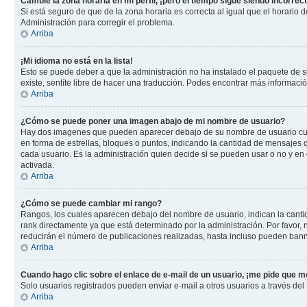
Cambié la zona horaria en mi perfil, ¡pero el tiempo sigue siendo incorrect
Si está seguro de que de la zona horaria es correcta al igual que el horario
Administración para corregir el problema.
Arriba
¡Mi idioma no está en la lista!
Esto se puede deber a que la administración no ha instalado el paquete de su
existe, sentíte libre de hacer una traducción. Podes encontrar más información
Arriba
¿Cómo se puede poner una imagen abajo de mi nombre de usuario?
Hay dos imagenes que pueden aparecer debajo de su nombre de usuario cuando
en forma de estrellas, bloques o puntos, indicando la cantidad de mensajes
cada usuario. Es la administración quien decide si se pueden usar o no y e
activada.
Arriba
¿Cómo se puede cambiar mi rango?
Rangos, los cuales aparecen debajo del nombre de usuario, indican la cantid
rank directamente ya que está determinado por la administración. Por favor
reducirán el número de publicaciones realizadas, hasta incluso pueden bann
Arriba
Cuando hago clic sobre el enlace de e-mail de un usuario, ¡me pide que me
Solo usuarios registrados pueden enviar e-mail a otros usuarios a través del f
Arriba