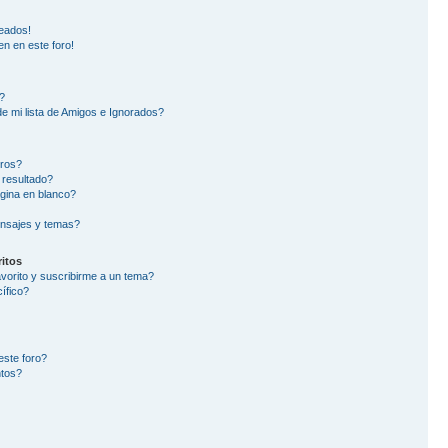
eados!
en en este foro!
?
e mi lista de Amigos e Ignorados?
oros?
 resultado?
gina en blanco?
nsajes y temas?
itos
avorito y suscribirme a un tema?
ífico?
este foro?
ntos?