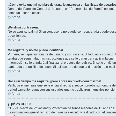
¿Cómo evito que mi nombre de usuario aparezca en las listas de usuarios
Dentro del Panel de Control de Usuario, en "Preferencias de Foros", encontr
como un usuario oculto.
Arriba
¡Perdí mi contraseña!
No se asuste, ¡calma! Si su contraseña no puede ser recuperada puede desacti
poco tiempo.
Arriba
Me registré ¡y no me puedo identificar!
Primero, verifique su nombre de usuario y contraseña. Si todo está correcto, 
tendrá que seguir algunas instrucciones que se le darán para activar la cuen
información se le brindará al finalizar el proceso de registro. Si se le envió 
capturada por un filtro de spam. Si está seguro de que la dirección de e-mai
Arriba
Hace un tiempo me registré, ¡pero ahora no puedo conectarme!
Verifique el mensaje que se le envia al registrarse, compruebe su nombre de
periódicamente remueven sus usuarios que no publicaron mensajes por cierto p
Arriba
¿Qué es COPPA?
COPPA, o Acta de Privacidad y Protección de Niños menores de 13 años del año
de información, que el registro de niños sea escrito y ratificado con el con