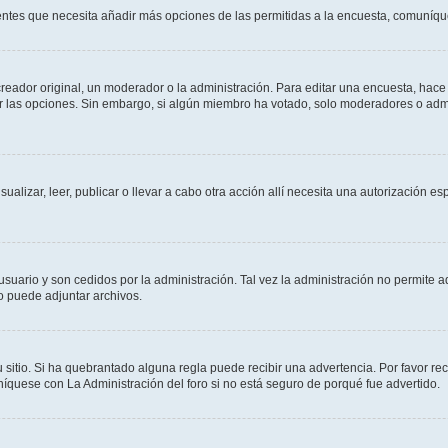
sientes que necesita añadir más opciones de las permitidas a la encuesta, comuníqu
ador original, un moderador o la administración. Para editar una encuesta, hace c
ar las opciones. Sin embargo, si algún miembro ha votado, solo moderadores o admi
sualizar, leer, publicar o llevar a cabo otra acción allí necesita una autorizació
usuario y son cedidos por la administración. Tal vez la administración no permite a
o puede adjuntar archivos.
 sitio. Si ha quebrantado alguna regla puede recibir una advertencia. Por favor re
íquese con La Administración del foro si no está seguro de porqué fue advertido.