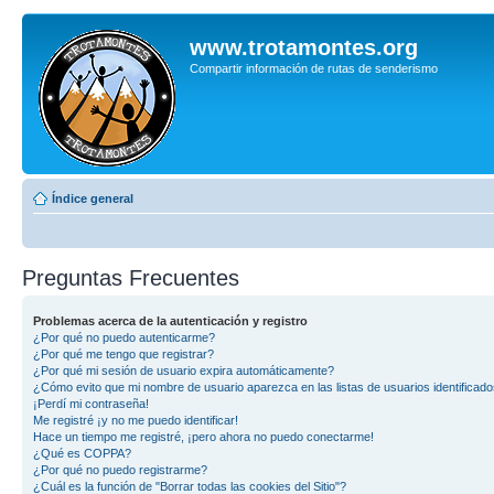
www.trotamontes.org
Compartir información de rutas de senderismo
Índice general
Preguntas Frecuentes
Problemas acerca de la autenticación y registro
¿Por qué no puedo autenticarme?
¿Por qué me tengo que registrar?
¿Por qué mi sesión de usuario expira automáticamente?
¿Cómo evito que mi nombre de usuario aparezca en las listas de usuarios identificad
¡Perdí mi contraseña!
Me registré ¡y no me puedo identificar!
Hace un tiempo me registré, ¡pero ahora no puedo conectarme!
¿Qué es COPPA?
¿Por qué no puedo registrarme?
¿Cuál es la función de "Borrar todas las cookies del Sitio"?