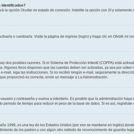
 identificados?
ará la opción
Ocultar mi estado de conexión
. Habilite la opción con
SI
y solamente s
varla o cambiarla. Visite la página de ingreso (login) y haga clic en
Olvidé mi co
hay dos posibles razones. Si el Sistema de Protección Infantil (COPPA) está activad
ta. Algunos foros disponen que las cuentas deben ser activadas, ya sea por usted m
un e-mail, siga las instrucciones. Si no recibió ningún e-mail, seguramente la direc
l que proporcinó es correcta, envíe un mensaje a La Administración.
 usuario y contraseña y vuelva a intentarlo. Es posible que la administración hay
eriodo de tiempo para reducir el peso de la base de datos. Si es así, registrate 
 1998, es una ley de los Estados Unidos (por eso se mantiene en inglés) donde se 
centimiento de los padres o con algún otro método de reconocimiento de guardia lega