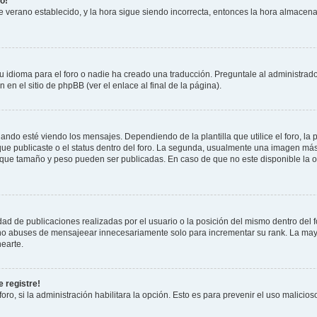
o!
 de verano establecido, y la hora sigue siendo incorrecta, entonces la hora almacen
 idioma para el foro o nadie ha creado una traducción. Preguntale al administrador
 en el sitio de phpBB (ver el enlace al final de la página).
 esté viendo los mensajes. Dependiendo de la plantilla que utilice el foro, la p
 que publicaste o el status dentro del foro. La segunda, usualmente una imagen m
n que tamaño y peso pueden ser publicadas. En caso de que no este disponible la 
ad de publicaciones realizadas por el usuario o la posición del mismo dentro del 
, no abuses de mensajeear innecesariamente solo para incrementar su rank. La may
earte.
 registre!
oro, si la administración habilitara la opción. Esto es para prevenir el uso malici