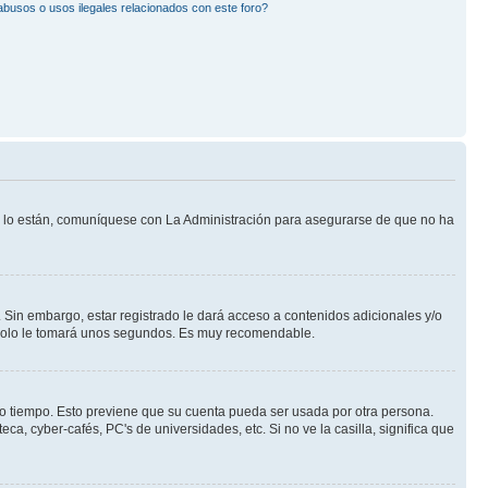
busos o usos ilegales relacionados con este foro?
Si lo están, comuníquese con La Administración para asegurarse de que no ha
 Sin embargo, estar registrado le dará acceso a contenidos adicionales y/o
n solo le tomará unos segundos. Es muy recomendable.
rto tiempo. Esto previene que su cuenta pueda ser usada por otra persona.
a, cyber-cafés, PC's de universidades, etc. Si no ve la casilla, significa que