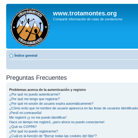
www.trotamontes.org
Compartir información de rutas de senderismo
Índice general
Preguntas Frecuentes
Problemas acerca de la autenticación y registro
¿Por qué no puedo autenticarme?
¿Por qué me tengo que registrar?
¿Por qué mi sesión de usuario expira automáticamente?
¿Cómo evito que mi nombre de usuario aparezca en las listas de usuarios identificad
¡Perdí mi contraseña!
Me registré ¡y no me puedo identificar!
Hace un tiempo me registré, ¡pero ahora no puedo conectarme!
¿Qué es COPPA?
¿Por qué no puedo registrarme?
¿Cuál es la función de "Borrar todas las cookies del Sitio"?