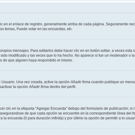
ic en el enlace de registro, generalmente arriba de cada página. Seguramente nece
os temas, Puede votar en las encuestas, etc.
propios mensajes. Para editarlos debe hacer clic en en botón
editar
, a veces esta 
sido modificado y las veces que lo ha hecho. No aparece si fue un moderador o la 
go de que alguien haya respondido el mismo.
 Usuario. Una vez creada, active la opción
Añadir firma
cuando publique un mensaj
sactivar la opción
Añadir firma
dentro del perfil.
 clic en la etiqueta "Agregar Encuesta" debajo del formulario de publicación; si n
, asegurandose de que cada opción se encuentre en la correspondiente línea del 
a la encuesta (0 para duración infinita) y por último la opción de permitir a lo usua