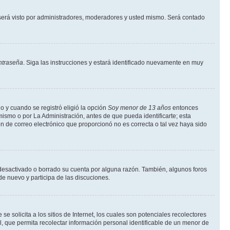
erá visto por administradores, moderadores y usted mismo. Será contado
ntraseña
. Siga las instrucciones y estará identificado nuevamente en muy
o y cuando se registró eligió la opción
Soy menor de 13 años
entonces
ismo o por La Administración, antes de que pueda identificarte; esta
ción de correo electrónico que proporcionó no es correcta o tal vez haya sido
a desactivado o borrado su cuenta por alguna razón. También, algunos foros
de nuevo y participa de las discuciones.
solicita a los sitios de Internet, los cuales son potenciales recolectores
l, que permita recolectar información personal identificable de un menor de