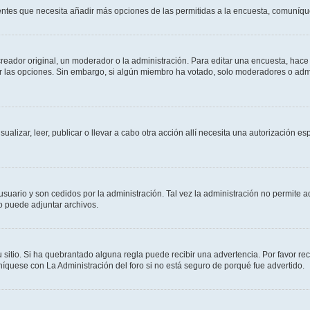
sientes que necesita añadir más opciones de las permitidas a la encuesta, comuníqu
ador original, un moderador o la administración. Para editar una encuesta, hace c
ar las opciones. Sin embargo, si algún miembro ha votado, solo moderadores o admi
sualizar, leer, publicar o llevar a cabo otra acción allí necesita una autorizació
usuario y son cedidos por la administración. Tal vez la administración no permite a
o puede adjuntar archivos.
 sitio. Si ha quebrantado alguna regla puede recibir una advertencia. Por favor re
íquese con La Administración del foro si no está seguro de porqué fue advertido.