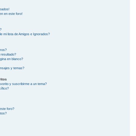
eados!
en en este foro!
?
e mi lista de Amigos e Ignorados?
oros?
 resultado?
gina en blanco?
nsajes y temas?
itos
avorito y suscribirme a un tema?
ífico?
este foro?
ntos?