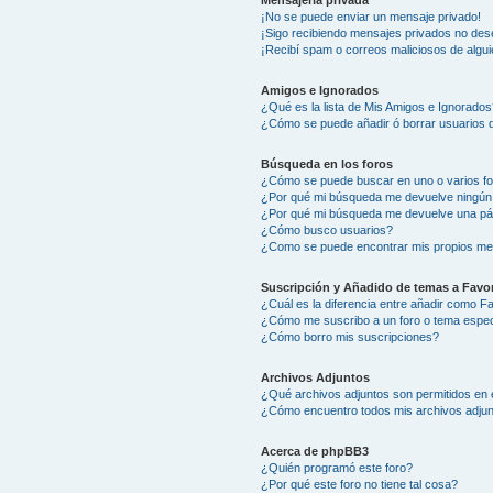
Mensajería privada
¡No se puede enviar un mensaje privado!
¡Sigo recibiendo mensajes privados no des
¡Recibí spam o correos maliciosos de algui
Amigos e Ignorados
¿Qué es la lista de Mis Amigos e Ignorados
¿Cómo se puede añadir ó borrar usuarios d
Búsqueda en los foros
¿Cómo se puede buscar en uno o varios f
¿Por qué mi búsqueda me devuelve ningún
¿Por qué mi búsqueda me devuelve una pá
¿Cómo busco usuarios?
¿Como se puede encontrar mis propios me
Suscripción y Añadido de temas a Favor
¿Cuál es la diferencia entre añadir como F
¿Cómo me suscribo a un foro o tema espec
¿Cómo borro mis suscripciones?
Archivos Adjuntos
¿Qué archivos adjuntos son permitidos en 
¿Cómo encuentro todos mis archivos adju
Acerca de phpBB3
¿Quién programó este foro?
¿Por qué este foro no tiene tal cosa?