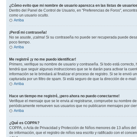
¿Cómo evito que mi nombre de usuario aparezca en las listas de usuarios
Dentro del Panel de Control de Usuario, en "Preferencias de Foros", encontr
como un usuario oculto.
Arriba
¡Perdí mi contraseña!
No se asuste, ¡calma! Si su contraseña no puede ser recuperada puede desacti
poco tiempo.
Arriba
Me registré ¡y no me puedo identificar!
Primero, verifique su nombre de usuario y contraseña. Si todo está correcto, 
tendrá que seguir algunas instrucciones que se le darán para activar la cuen
información se le brindará al finalizar el proceso de registro. Si se le envió 
capturada por un filtro de spam. Si está seguro de que la dirección de e-mai
Arriba
Hace un tiempo me registré, ¡pero ahora no puedo conectarme!
Verifique el mensaje que se le envia al registrarse, compruebe su nombre de
periódicamente remueven sus usuarios que no publicaron mensajes por cierto p
Arriba
¿Qué es COPPA?
COPPA, o Acta de Privacidad y Protección de Niños menores de 13 años del año
de información, que el registro de niños sea escrito y ratificado con el con