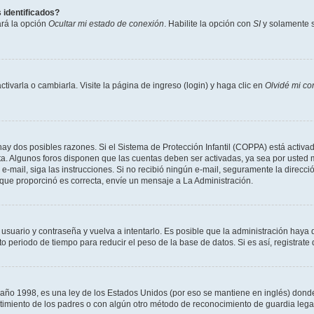
 identificados?
ará la opción
Ocultar mi estado de conexión
. Habilite la opción con
SI
y solamente s
varla o cambiarla. Visite la página de ingreso (login) y haga clic en
Olvidé mi co
hay dos posibles razones. Si el Sistema de Protección Infantil (COPPA) está activad
ta. Algunos foros disponen que las cuentas deben ser activadas, ya sea por usted m
un e-mail, siga las instrucciones. Si no recibió ningún e-mail, seguramente la direc
l que proporcinó es correcta, envíe un mensaje a La Administración.
 usuario y contraseña y vuelva a intentarlo. Es posible que la administración hay
eriodo de tiempo para reducir el peso de la base de datos. Si es así, registrate 
 1998, es una ley de los Estados Unidos (por eso se mantiene en inglés) donde se 
centimiento de los padres o con algún otro método de reconocimiento de guardia lega