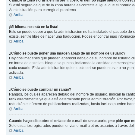
Cambié la zona horaria en mi perfil, ¡pero el tiempo sigue siendo incorrect
Si está seguro de que de la zona horaria es correcta al igual que el horario
Administración para corregir el problema.
Arriba
¡Mi idioma no está en la lista!
Esto se puede deber a que la administración no ha instalado el paquete de su
existe, sentíte libre de hacer una traducción. Podes encontrar más información
Arriba
¿Cómo se puede poner una imagen abajo de mi nombre de usuario?
Hay dos imagenes que pueden aparecer debajo de su nombre de usuario cuando
en forma de estrellas, bloques o puntos, indicando la cantidad de mensajes
cada usuario. Es la administración quien decide si se pueden usar o no y e
activada.
Arriba
¿Cómo se puede cambiar mi rango?
Rangos, los cuales aparecen debajo del nombre de usuario, indican la cantid
rank directamente ya que está determinado por la administración. Por favor
reducirán el número de publicaciones realizadas, hasta incluso pueden bann
Arriba
Cuando hago clic sobre el enlace de e-mail de un usuario, ¡me pide que me
Solo usuarios registrados pueden enviar e-mail a otros usuarios a través del f
Arriba