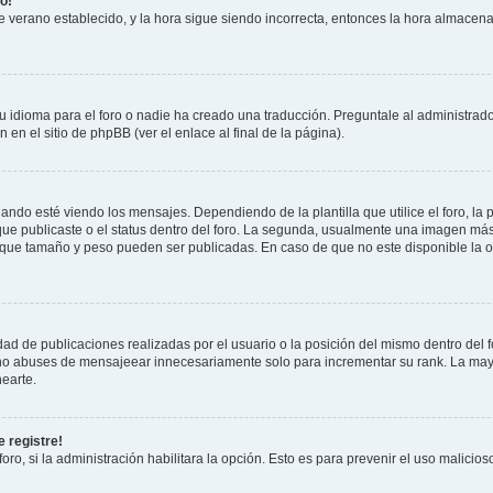
o!
 de verano establecido, y la hora sigue siendo incorrecta, entonces la hora almacen
 idioma para el foro o nadie ha creado una traducción. Preguntale al administrador
 en el sitio de phpBB (ver el enlace al final de la página).
 esté viendo los mensajes. Dependiendo de la plantilla que utilice el foro, la p
 que publicaste o el status dentro del foro. La segunda, usualmente una imagen m
n que tamaño y peso pueden ser publicadas. En caso de que no este disponible la 
ad de publicaciones realizadas por el usuario o la posición del mismo dentro del 
, no abuses de mensajeear innecesariamente solo para incrementar su rank. La may
earte.
 registre!
oro, si la administración habilitara la opción. Esto es para prevenir el uso malici