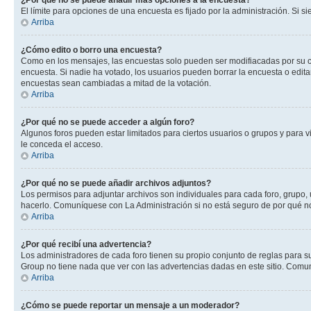
¿Por qué no se puede añadir más opciones a la encuesta?
El límite para opciones de una encuesta es fijado por la administración. Si 
Arriba
¿Cómo edito o borro una encuesta?
Como en los mensajes, las encuestas solo pueden ser modifiacadas por su cre
encuesta. Si nadie ha votado, los usuarios pueden borrar la encuesta o edit
encuestas sean cambiadas a mitad de la votación.
Arriba
¿Por qué no se puede acceder a algún foro?
Algunos foros pueden estar limitados para ciertos usuarios o grupos y para vi
le conceda el acceso.
Arriba
¿Por qué no se puede añadir archivos adjuntos?
Los permisos para adjuntar archivos son individuales para cada foro, grupo, 
hacerlo. Comuníquese con La Administración si no está seguro de por qué n
Arriba
¿Por qué recibí una advertencia?
Los administradores de cada foro tienen su propio conjunto de reglas para su
Group no tiene nada que ver con las advertencias dadas en este sitio. Comun
Arriba
¿Cómo se puede reportar un mensaje a un moderador?