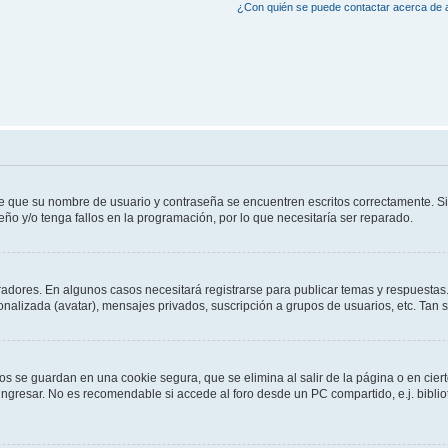
¿Con quién se puede contactar acerca de a
de que su nombre de usuario y contraseña se encuentren escritos correctamente. 
eño y/o tenga fallos en la programación, por lo que necesitaría ser reparado.
radores. En algunos casos necesitará registrarse para publicar temas y respuestas.
sonalizada (avatar), mensajes privados, suscripción a grupos de usuarios, etc. Ta
os se guardan en una cookie segura, que se elimina al salir de la página o en cie
gresar. No es recomendable si accede al foro desde un PC compartido, e.j. bibliotec