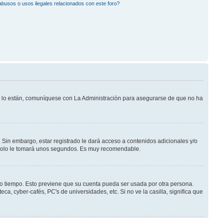
busos o usos ilegales relacionados con este foro?
Si lo están, comuníquese con La Administración para asegurarse de que no ha
 Sin embargo, estar registrado le dará acceso a contenidos adicionales y/o
n solo le tomará unos segundos. Es muy recomendable.
rto tiempo. Esto previene que su cuenta pueda ser usada por otra persona.
a, cyber-cafés, PC's de universidades, etc. Si no ve la casilla, significa que