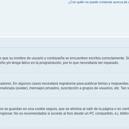
¿Con quién se puede contactar acerca de a
de que su nombre de usuario y contraseña se encuentren escritos correctamente. 
eño y/o tenga fallos en la programación, por lo que necesitaría ser reparado.
radores. En algunos casos necesitará registrarse para publicar temas y respuestas.
sonalizada (avatar), mensajes privados, suscripción a grupos de usuarios, etc. Ta
os se guardan en una cookie segura, que se elimina al salir de la página o en cie
gresar. No es recomendable si accede al foro desde un PC compartido, e.j. bibliotec