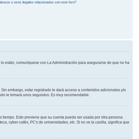
busos o usos ilegales relacionados con este foro?
Si lo están, comuníquese con La Administración para asegurarse de que no ha
 Sin embargo, estar registrado le dará acceso a contenidos adicionales y/o
n solo le tomará unos segundos. Es muy recomendable.
rto tiempo. Esto previene que su cuenta pueda ser usada por otra persona.
a, cyber-cafés, PC's de universidades, etc. Si no ve la casilla, significa que