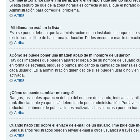
Cambié la zona horaria en mi perfil, ¡pero el tiempo sigue siendo incorrect
Si está seguro de que de la zona horaria es correcta al igual que el horario
Administración para corregir el problema.
Arriba
¡Mi idioma no está en la lista!
Esto se puede deber a que la administración no ha instalado el paquete de su
existe, sentíte libre de hacer una traducción. Podes encontrar más información
Arriba
¿Cómo se puede poner una imagen abajo de mi nombre de usuario?
Hay dos imagenes que pueden aparecer debajo de su nombre de usuario cuando
en forma de estrellas, bloques o puntos, indicando la cantidad de mensajes
cada usuario. Es la administración quien decide si se pueden usar o no y e
activada.
Arriba
¿Cómo se puede cambiar mi rango?
Rangos, los cuales aparecen debajo del nombre de usuario, indican la cantid
rank directamente ya que está determinado por la administración. Por favor
reducirán el número de publicaciones realizadas, hasta incluso pueden bann
Arriba
Cuando hago clic sobre el enlace de e-mail de un usuario, ¡me pide que me
Solo usuarios registrados pueden enviar e-mail a otros usuarios a través del f
Arriba