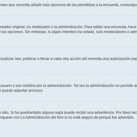
sientes que necesita añadir más opciones de las permitidas a la encuesta, comuníqu
ador original, un moderador o la administración. Para editar una encuesta, hace c
ar las opciones. Sin embargo, si algún miembro ha votado, solo moderadores o admi
sualizar, leer, publicar o llevar a cabo otra acción allí necesita una autorizació
usuario y son cedidos por la administración. Tal vez la administración no permite a
o puede adjuntar archivos.
 sitio. Si ha quebrantado alguna regla puede recibir una advertencia. Por favor re
íquese con La Administración del foro si no está seguro de porqué fue advertido.