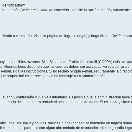
 identificados?
ará la opción
Ocultar mi estado de conexión
. Habilite la opción con
SI
y solamente s
varla o cambiarla. Visite la página de ingreso (login) y haga clic en
Olvidé mi co
hay dos posibles razones. Si el Sistema de Protección Infantil (COPPA) está activad
ta. Algunos foros disponen que las cuentas deben ser activadas, ya sea por usted m
un e-mail, siga las instrucciones. Si no recibió ningún e-mail, seguramente la direc
l que proporcinó es correcta, envíe un mensaje a La Administración.
 usuario y contraseña y vuelva a intentarlo. Es posible que la administración hay
eriodo de tiempo para reducir el peso de la base de datos. Si es así, registrate 
 1998, es una ley de los Estados Unidos (por eso se mantiene en inglés) donde se 
centimiento de los padres o con algún otro método de reconocimiento de guardia lega