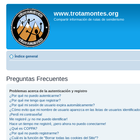
www.trotamontes.org
Compartir información de rutas de senderismo
Índice general
Preguntas Frecuentes
Problemas acerca de la autenticación y registro
¿Por qué no puedo autenticarme?
¿Por qué me tengo que registrar?
¿Por qué mi sesión de usuario expira automáticamente?
¿Cómo evito que mi nombre de usuario aparezca en las listas de usuarios identificad
¡Perdí mi contraseña!
Me registré ¡y no me puedo identificar!
Hace un tiempo me registré, ¡pero ahora no puedo conectarme!
¿Qué es COPPA?
¿Por qué no puedo registrarme?
¿Cuál es la función de "Borrar todas las cookies del Sitio"?