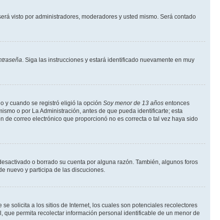
erá visto por administradores, moderadores y usted mismo. Será contado
ntraseña
. Siga las instrucciones y estará identificado nuevamente en muy
o y cuando se registró eligió la opción
Soy menor de 13 años
entonces
ismo o por La Administración, antes de que pueda identificarte; esta
ción de correo electrónico que proporcionó no es correcta o tal vez haya sido
a desactivado o borrado su cuenta por alguna razón. También, algunos foros
de nuevo y participa de las discuciones.
solicita a los sitios de Internet, los cuales son potenciales recolectores
l, que permita recolectar información personal identificable de un menor de