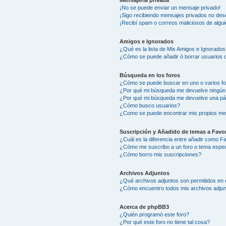
Mensajería privada
¡No se puede enviar un mensaje privado!
¡Sigo recibiendo mensajes privados no des
¡Recibí spam o correos maliciosos de algui
Amigos e Ignorados
¿Qué es la lista de Mis Amigos e Ignorados
¿Cómo se puede añadir ó borrar usuarios d
Búsqueda en los foros
¿Cómo se puede buscar en uno o varios f
¿Por qué mi búsqueda me devuelve ningún
¿Por qué mi búsqueda me devuelve una pá
¿Cómo busco usuarios?
¿Como se puede encontrar mis propios me
Suscripción y Añadido de temas a Favor
¿Cuál es la diferencia entre añadir como F
¿Cómo me suscribo a un foro o tema espec
¿Cómo borro mis suscripciones?
Archivos Adjuntos
¿Qué archivos adjuntos son permitidos en 
¿Cómo encuentro todos mis archivos adju
Acerca de phpBB3
¿Quién programó este foro?
¿Por qué este foro no tiene tal cosa?