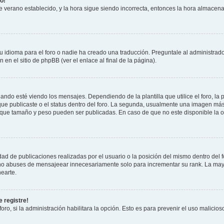
o!
 de verano establecido, y la hora sigue siendo incorrecta, entonces la hora almacen
 idioma para el foro o nadie ha creado una traducción. Preguntale al administrador
 en el sitio de phpBB (ver el enlace al final de la página).
 esté viendo los mensajes. Dependiendo de la plantilla que utilice el foro, la p
 que publicaste o el status dentro del foro. La segunda, usualmente una imagen m
n que tamaño y peso pueden ser publicadas. En caso de que no este disponible la 
ad de publicaciones realizadas por el usuario o la posición del mismo dentro del 
, no abuses de mensajeear innecesariamente solo para incrementar su rank. La may
earte.
 registre!
oro, si la administración habilitara la opción. Esto es para prevenir el uso malici