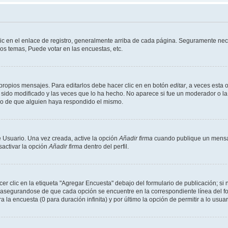
ic en el enlace de registro, generalmente arriba de cada página. Seguramente nece
os temas, Puede votar en las encuestas, etc.
propios mensajes. Para editarlos debe hacer clic en en botón
editar
, a veces esta 
sido modificado y las veces que lo ha hecho. No aparece si fue un moderador o la 
go de que alguien haya respondido el mismo.
 Usuario. Una vez creada, active la opción
Añadir firma
cuando publique un mensaj
sactivar la opción
Añadir firma
dentro del perfil.
 clic en la etiqueta "Agregar Encuesta" debajo del formulario de publicación; si n
, asegurandose de que cada opción se encuentre en la correspondiente línea del 
a la encuesta (0 para duración infinita) y por último la opción de permitir a lo usua