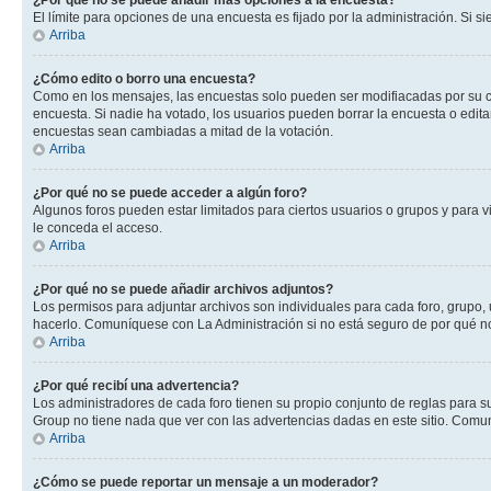
¿Por qué no se puede añadir más opciones a la encuesta?
El límite para opciones de una encuesta es fijado por la administración. Si 
Arriba
¿Cómo edito o borro una encuesta?
Como en los mensajes, las encuestas solo pueden ser modifiacadas por su cre
encuesta. Si nadie ha votado, los usuarios pueden borrar la encuesta o edit
encuestas sean cambiadas a mitad de la votación.
Arriba
¿Por qué no se puede acceder a algún foro?
Algunos foros pueden estar limitados para ciertos usuarios o grupos y para vi
le conceda el acceso.
Arriba
¿Por qué no se puede añadir archivos adjuntos?
Los permisos para adjuntar archivos son individuales para cada foro, grupo, 
hacerlo. Comuníquese con La Administración si no está seguro de por qué n
Arriba
¿Por qué recibí una advertencia?
Los administradores de cada foro tienen su propio conjunto de reglas para su
Group no tiene nada que ver con las advertencias dadas en este sitio. Comun
Arriba
¿Cómo se puede reportar un mensaje a un moderador?