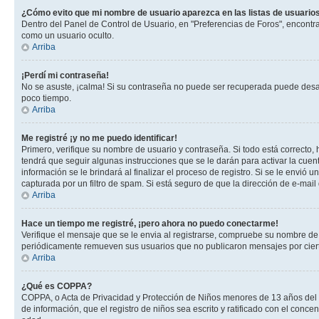
¿Cómo evito que mi nombre de usuario aparezca en las listas de usuarios
Dentro del Panel de Control de Usuario, en "Preferencias de Foros", encontr
como un usuario oculto.
Arriba
¡Perdí mi contraseña!
No se asuste, ¡calma! Si su contraseña no puede ser recuperada puede desacti
poco tiempo.
Arriba
Me registré ¡y no me puedo identificar!
Primero, verifique su nombre de usuario y contraseña. Si todo está correcto, 
tendrá que seguir algunas instrucciones que se le darán para activar la cuen
información se le brindará al finalizar el proceso de registro. Si se le envió 
capturada por un filtro de spam. Si está seguro de que la dirección de e-mai
Arriba
Hace un tiempo me registré, ¡pero ahora no puedo conectarme!
Verifique el mensaje que se le envia al registrarse, compruebe su nombre de
periódicamente remueven sus usuarios que no publicaron mensajes por cierto p
Arriba
¿Qué es COPPA?
COPPA, o Acta de Privacidad y Protección de Niños menores de 13 años del año
de información, que el registro de niños sea escrito y ratificado con el con