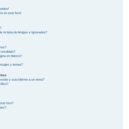
eados!
en en este foro!
?
e mi lista de Amigos e Ignorados?
oros?
 resultado?
gina en blanco?
nsajes y temas?
itos
avorito y suscribirme a un tema?
ífico?
este foro?
ntos?