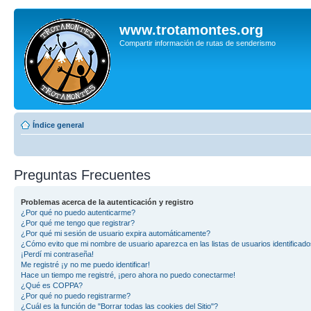
www.trotamontes.org
Compartir información de rutas de senderismo
Índice general
Preguntas Frecuentes
Problemas acerca de la autenticación y registro
¿Por qué no puedo autenticarme?
¿Por qué me tengo que registrar?
¿Por qué mi sesión de usuario expira automáticamente?
¿Cómo evito que mi nombre de usuario aparezca en las listas de usuarios identificad
¡Perdí mi contraseña!
Me registré ¡y no me puedo identificar!
Hace un tiempo me registré, ¡pero ahora no puedo conectarme!
¿Qué es COPPA?
¿Por qué no puedo registrarme?
¿Cuál es la función de "Borrar todas las cookies del Sitio"?