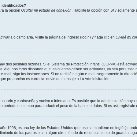
 identificados?
ará la opción
Ocultar mi estado de conexión
. Habilite la opción con
SI
y solamente s
varla o cambiarla. Visite la página de ingreso (login) y haga clic en
Olvidé mi co
hay dos posibles razones. Si el Sistema de Protección Infantil (COPPA) está activad
ta. Algunos foros disponen que las cuentas deben ser activadas, ya sea por usted m
un e-mail, siga las instrucciones. Si no recibió ningún e-mail, seguramente la direc
l que proporcinó es correcta, envíe un mensaje a La Administración.
 usuario y contraseña y vuelva a intentarlo. Es posible que la administración hay
eriodo de tiempo para reducir el peso de la base de datos. Si es así, registrate 
 1998, es una ley de los Estados Unidos (por eso se mantiene en inglés) donde se 
centimiento de los padres o con algún otro método de reconocimiento de guardia lega