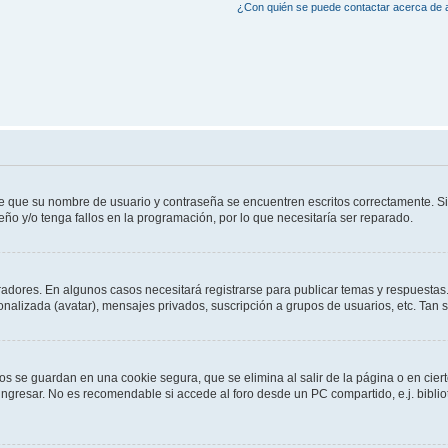
¿Con quién se puede contactar acerca de a
de que su nombre de usuario y contraseña se encuentren escritos correctamente. 
eño y/o tenga fallos en la programación, por lo que necesitaría ser reparado.
radores. En algunos casos necesitará registrarse para publicar temas y respuestas.
sonalizada (avatar), mensajes privados, suscripción a grupos de usuarios, etc. Ta
os se guardan en una cookie segura, que se elimina al salir de la página o en cie
gresar. No es recomendable si accede al foro desde un PC compartido, e.j. bibliotec