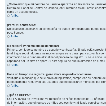
¿Cómo evito que mi nombre de usuario aparezca en las listas de usuarios
Dentro del Panel de Control de Usuario, en "Preferencias de Foros", encontr
como un usuario oculto.
Arriba
¡Perdí mi contraseña!
No se asuste, ¡calma! Si su contraseña no puede ser recuperada puede desacti
poco tiempo.
Arriba
Me registré ¡y no me puedo identificar!
Primero, verifique su nombre de usuario y contraseña. Si todo está correcto, 
tendrá que seguir algunas instrucciones que se le darán para activar la cuen
información se le brindará al finalizar el proceso de registro. Si se le envió 
capturada por un filtro de spam. Si está seguro de que la dirección de e-mai
Arriba
Hace un tiempo me registré, ¡pero ahora no puedo conectarme!
Verifique el mensaje que se le envia al registrarse, compruebe su nombre de
periódicamente remueven sus usuarios que no publicaron mensajes por cierto p
Arriba
¿Qué es COPPA?
COPPA, o Acta de Privacidad y Protección de Niños menores de 13 años del año
de información, que el registro de niños sea escrito y ratificado con el con