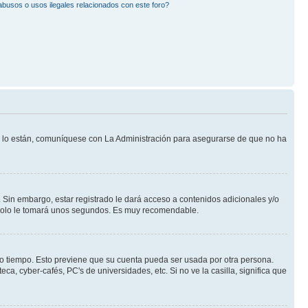
busos o usos ilegales relacionados con este foro?
Si lo están, comuníquese con La Administración para asegurarse de que no ha
 Sin embargo, estar registrado le dará acceso a contenidos adicionales y/o
n solo le tomará unos segundos. Es muy recomendable.
rto tiempo. Esto previene que su cuenta pueda ser usada por otra persona.
a, cyber-cafés, PC's de universidades, etc. Si no ve la casilla, significa que