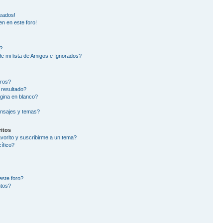
eados!
en en este foro!
?
e mi lista de Amigos e Ignorados?
oros?
 resultado?
gina en blanco?
nsajes y temas?
itos
avorito y suscribirme a un tema?
ífico?
este foro?
ntos?