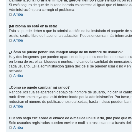
Cambié la zona horaria en mi perfil, ¡pero el tiempo sigue siendo incorrect
Si está seguro de que de la zona horaria es correcta al igual que el horario
Administración para corregir el problema.
Arriba
¡Mi idioma no está en la lista!
Esto se puede deber a que la administración no ha instalado el paquete de su
existe, sentíte libre de hacer una traducción. Podes encontrar más información
Arriba
¿Cómo se puede poner una imagen abajo de mi nombre de usuario?
Hay dos imagenes que pueden aparecer debajo de su nombre de usuario cuando
en forma de estrellas, bloques o puntos, indicando la cantidad de mensajes
cada usuario. Es la administración quien decide si se pueden usar o no y e
activada.
Arriba
¿Cómo se puede cambiar mi rango?
Rangos, los cuales aparecen debajo del nombre de usuario, indican la cantid
rank directamente ya que está determinado por la administración. Por favor
reducirán el número de publicaciones realizadas, hasta incluso pueden bann
Arriba
Cuando hago clic sobre el enlace de e-mail de un usuario, ¡me pide que me
Solo usuarios registrados pueden enviar e-mail a otros usuarios a través del f
Arriba