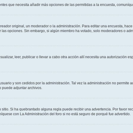
sientes que necesita añadir más opciones de las permitidas a la encuesta, comuníqu
ador original, un moderador o la administración. Para editar una encuesta, hace c
ar las opciones. Sin embargo, si algún miembro ha votado, solo moderadores o admi
sualizar, leer, publicar o llevar a cabo otra acción allí necesita una autorizació
usuario y son cedidos por la administración. Tal vez la administración no permite a
o puede adjuntar archivos.
 sitio. Si ha quebrantado alguna regla puede recibir una advertencia. Por favor re
íquese con La Administración del foro si no está seguro de porqué fue advertido.