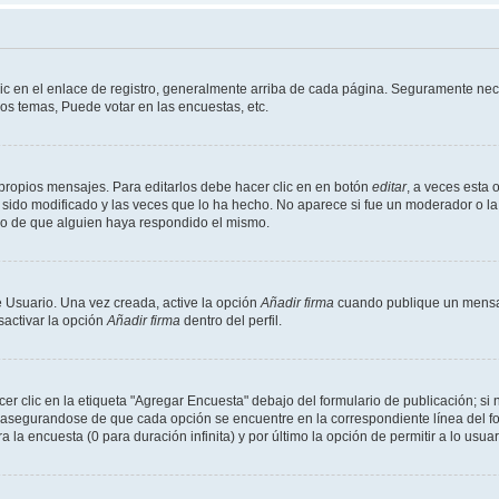
ic en el enlace de registro, generalmente arriba de cada página. Seguramente nece
os temas, Puede votar en las encuestas, etc.
propios mensajes. Para editarlos debe hacer clic en en botón
editar
, a veces esta 
sido modificado y las veces que lo ha hecho. No aparece si fue un moderador o la 
go de que alguien haya respondido el mismo.
 Usuario. Una vez creada, active la opción
Añadir firma
cuando publique un mensaj
sactivar la opción
Añadir firma
dentro del perfil.
 clic en la etiqueta "Agregar Encuesta" debajo del formulario de publicación; si n
, asegurandose de que cada opción se encuentre en la correspondiente línea del 
a la encuesta (0 para duración infinita) y por último la opción de permitir a lo usua