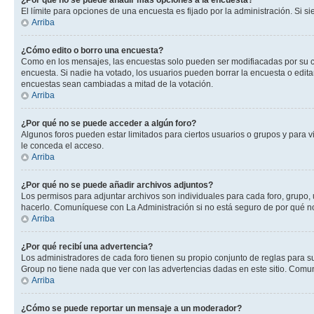
¿Por qué no se puede añadir más opciones a la encuesta?
El límite para opciones de una encuesta es fijado por la administración. Si 
Arriba
¿Cómo edito o borro una encuesta?
Como en los mensajes, las encuestas solo pueden ser modifiacadas por su cre
encuesta. Si nadie ha votado, los usuarios pueden borrar la encuesta o edit
encuestas sean cambiadas a mitad de la votación.
Arriba
¿Por qué no se puede acceder a algún foro?
Algunos foros pueden estar limitados para ciertos usuarios o grupos y para vi
le conceda el acceso.
Arriba
¿Por qué no se puede añadir archivos adjuntos?
Los permisos para adjuntar archivos son individuales para cada foro, grupo, 
hacerlo. Comuníquese con La Administración si no está seguro de por qué n
Arriba
¿Por qué recibí una advertencia?
Los administradores de cada foro tienen su propio conjunto de reglas para su
Group no tiene nada que ver con las advertencias dadas en este sitio. Comun
Arriba
¿Cómo se puede reportar un mensaje a un moderador?