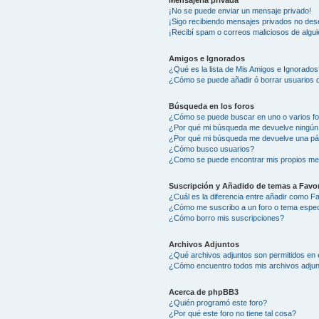
Mensajería privada
¡No se puede enviar un mensaje privado!
¡Sigo recibiendo mensajes privados no des
¡Recibí spam o correos maliciosos de algui
Amigos e Ignorados
¿Qué es la lista de Mis Amigos e Ignorados
¿Cómo se puede añadir ó borrar usuarios d
Búsqueda en los foros
¿Cómo se puede buscar en uno o varios f
¿Por qué mi búsqueda me devuelve ningún
¿Por qué mi búsqueda me devuelve una pá
¿Cómo busco usuarios?
¿Como se puede encontrar mis propios me
Suscripción y Añadido de temas a Favor
¿Cuál es la diferencia entre añadir como F
¿Cómo me suscribo a un foro o tema espec
¿Cómo borro mis suscripciones?
Archivos Adjuntos
¿Qué archivos adjuntos son permitidos en 
¿Cómo encuentro todos mis archivos adju
Acerca de phpBB3
¿Quién programó este foro?
¿Por qué este foro no tiene tal cosa?