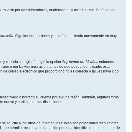
erá visto por administradores, moderadores y usted mismo. Será contado
ntraseña
. Siga las instrucciones y estará identificado nuevamente en muy
o y cuando se registró eligió la opción
Soy menor de 13 años
entonces
ismo o por La Administración, antes de que pueda identificarte; esta
ción de correo electrónico que proporcionó no es correcta o tal vez haya sido
a desactivado o borrado su cuenta por alguna razón. También, algunos foros
de nuevo y participa de las discuciones.
solicita a los sitios de Internet, los cuales son potenciales recolectores
l, que permita recolectar información personal identificable de un menor de