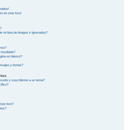
eados!
en en este foro!
?
e mi lista de Amigos e Ignorados?
oros?
 resultado?
gina en blanco?
nsajes y temas?
itos
avorito y suscribirme a un tema?
ífico?
este foro?
ntos?