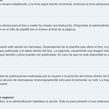
o!
 de verano establecido, y la hora sigue siendo incorrecta, entonces la hora almacen
 idioma para el foro o nadie ha creado una traducción. Preguntale al administrador
 en el sitio de phpBB (ver el enlace al final de la página).
 esté viendo los mensajes. Dependiendo de la plantilla que utilice el foro, la p
 que publicaste o el status dentro del foro. La segunda, usualmente una imagen m
n que tamaño y peso pueden ser publicadas. En caso de que no este disponible la 
ad de publicaciones realizadas por el usuario o la posición del mismo dentro del 
, no abuses de mensajeear innecesariamente solo para incrementar su rank. La may
earte.
 registre!
oro, si la administración habilitara la opción. Esto es para prevenir el uso malici