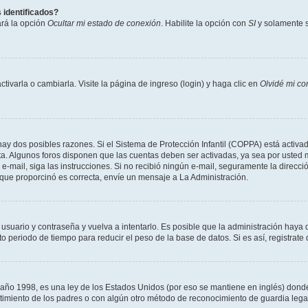
 identificados?
ará la opción
Ocultar mi estado de conexión
. Habilite la opción con
SI
y solamente s
varla o cambiarla. Visite la página de ingreso (login) y haga clic en
Olvidé mi co
hay dos posibles razones. Si el Sistema de Protección Infantil (COPPA) está activad
ta. Algunos foros disponen que las cuentas deben ser activadas, ya sea por usted m
un e-mail, siga las instrucciones. Si no recibió ningún e-mail, seguramente la direc
l que proporcinó es correcta, envíe un mensaje a La Administración.
 usuario y contraseña y vuelva a intentarlo. Es posible que la administración hay
eriodo de tiempo para reducir el peso de la base de datos. Si es así, registrate 
 1998, es una ley de los Estados Unidos (por eso se mantiene en inglés) donde se 
centimiento de los padres o con algún otro método de reconocimiento de guardia lega