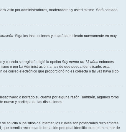
erá visto por administradores, moderadores y usted mismo. Será contado
ntraseña
. Siga las instrucciones y estará identificado nuevamente en muy
o y cuando se registró eligió la opción
Soy menor de 13 años
entonces
ismo o por La Administración, antes de que pueda identificarte; esta
ción de correo electrónico que proporcionó no es correcta o tal vez haya sido
a desactivado o borrado su cuenta por alguna razón. También, algunos foros
de nuevo y participa de las discuciones.
solicita a los sitios de Internet, los cuales son potenciales recolectores
l, que permita recolectar información personal identificable de un menor de