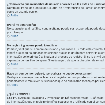
¿Cómo evito que mi nombre de usuario aparezca en las listas de usuarios
Dentro del Panel de Control de Usuario, en "Preferencias de Foros", encontr
como un usuario oculto.
Arriba
¡Perdí mi contraseña!
No se asuste, ¡calma! Si su contraseña no puede ser recuperada puede desacti
poco tiempo.
Arriba
Me registré ¡y no me puedo identificar!
Primero, verifique su nombre de usuario y contraseña. Si todo está correcto, 
tendrá que seguir algunas instrucciones que se le darán para activar la cuen
información se le brindará al finalizar el proceso de registro. Si se le envió 
capturada por un filtro de spam. Si está seguro de que la dirección de e-mai
Arriba
Hace un tiempo me registré, ¡pero ahora no puedo conectarme!
Verifique el mensaje que se le envia al registrarse, compruebe su nombre de
periódicamente remueven sus usuarios que no publicaron mensajes por cierto p
Arriba
¿Qué es COPPA?
COPPA, o Acta de Privacidad y Protección de Niños menores de 13 años del año
de información, que el registro de niños sea escrito y ratificado con el con