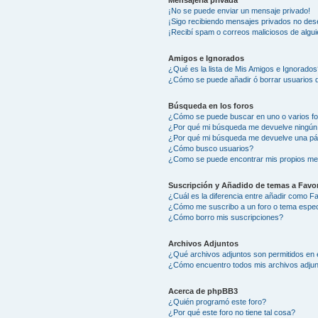
Mensajería privada
¡No se puede enviar un mensaje privado!
¡Sigo recibiendo mensajes privados no des
¡Recibí spam o correos maliciosos de algui
Amigos e Ignorados
¿Qué es la lista de Mis Amigos e Ignorados
¿Cómo se puede añadir ó borrar usuarios d
Búsqueda en los foros
¿Cómo se puede buscar en uno o varios f
¿Por qué mi búsqueda me devuelve ningún
¿Por qué mi búsqueda me devuelve una pá
¿Cómo busco usuarios?
¿Como se puede encontrar mis propios me
Suscripción y Añadido de temas a Favor
¿Cuál es la diferencia entre añadir como F
¿Cómo me suscribo a un foro o tema espec
¿Cómo borro mis suscripciones?
Archivos Adjuntos
¿Qué archivos adjuntos son permitidos en 
¿Cómo encuentro todos mis archivos adju
Acerca de phpBB3
¿Quién programó este foro?
¿Por qué este foro no tiene tal cosa?