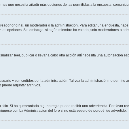
sientes que necesita añadir más opciones de las permitidas a la encuesta, comuníqu
ador original, un moderador o la administración. Para editar una encuesta, hace c
ar las opciones. Sin embargo, si algún miembro ha votado, solo moderadores o admi
sualizar, leer, publicar o llevar a cabo otra acción allí necesita una autorizació
usuario y son cedidos por la administración. Tal vez la administración no permite a
o puede adjuntar archivos.
 sitio. Si ha quebrantado alguna regla puede recibir una advertencia. Por favor re
íquese con La Administración del foro si no está seguro de porqué fue advertido.