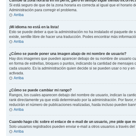
Cambié la zona horaria en mi perfil, ¡pero el tiempo sigue siendo incorrect
Si está seguro de que de la zona horaria es correcta al igual que el horario
Administración para corregir el problema.
Arriba
¡Mi idioma no está en la lista!
Esto se puede deber a que la administración no ha instalado el paquete de su
existe, sentíte libre de hacer una traducción. Podes encontrar más información
Arriba
¿Cómo se puede poner una imagen abajo de mi nombre de usuario?
Hay dos imagenes que pueden aparecer debajo de su nombre de usuario cuando
en forma de estrellas, bloques o puntos, indicando la cantidad de mensajes
cada usuario. Es la administración quien decide si se pueden usar o no y e
activada.
Arriba
¿Cómo se puede cambiar mi rango?
Rangos, los cuales aparecen debajo del nombre de usuario, indican la cantid
rank directamente ya que está determinado por la administración. Por favor
reducirán el número de publicaciones realizadas, hasta incluso pueden bann
Arriba
Cuando hago clic sobre el enlace de e-mail de un usuario, ¡me pide que me
Solo usuarios registrados pueden enviar e-mail a otros usuarios a través del f
Arriba