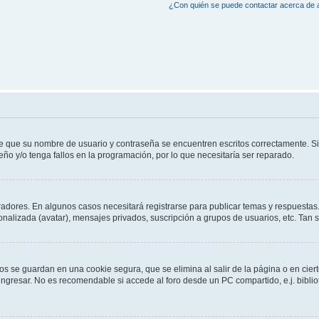
¿Con quién se puede contactar acerca de a
de que su nombre de usuario y contraseña se encuentren escritos correctamente. 
eño y/o tenga fallos en la programación, por lo que necesitaría ser reparado.
radores. En algunos casos necesitará registrarse para publicar temas y respuestas.
sonalizada (avatar), mensajes privados, suscripción a grupos de usuarios, etc. Ta
os se guardan en una cookie segura, que se elimina al salir de la página o en cie
gresar. No es recomendable si accede al foro desde un PC compartido, e.j. bibliotec