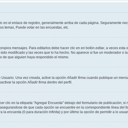
ic en el enlace de registro, generalmente arriba de cada página. Seguramente nece
os temas, Puede votar en las encuestas, etc.
propios mensajes. Para editarlos debe hacer clic en en botón
editar
, a veces esta 
sido modificado y las veces que lo ha hecho. No aparece si fue un moderador o la 
go de que alguien haya respondido el mismo.
 Usuario. Una vez creada, active la opción
Añadir firma
cuando publique un mensaj
sactivar la opción
Añadir firma
dentro del perfil.
 clic en la etiqueta "Agregar Encuesta" debajo del formulario de publicación; si n
, asegurandose de que cada opción se encuentre en la correspondiente línea del 
a la encuesta (0 para duración infinita) y por último la opción de permitir a lo usua