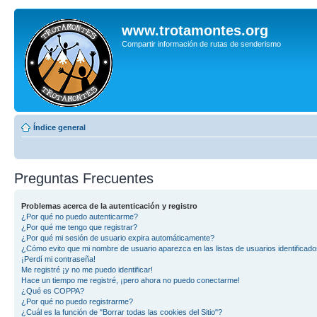
www.trotamontes.org
Compartir información de rutas de senderismo
Índice general
Preguntas Frecuentes
Problemas acerca de la autenticación y registro
¿Por qué no puedo autenticarme?
¿Por qué me tengo que registrar?
¿Por qué mi sesión de usuario expira automáticamente?
¿Cómo evito que mi nombre de usuario aparezca en las listas de usuarios identificad
¡Perdí mi contraseña!
Me registré ¡y no me puedo identificar!
Hace un tiempo me registré, ¡pero ahora no puedo conectarme!
¿Qué es COPPA?
¿Por qué no puedo registrarme?
¿Cuál es la función de "Borrar todas las cookies del Sitio"?