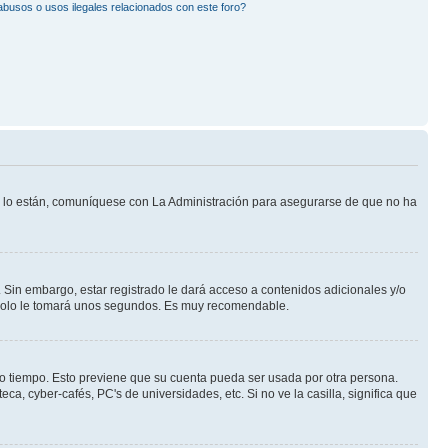
busos o usos ilegales relacionados con este foro?
Si lo están, comuníquese con La Administración para asegurarse de que no ha
 Sin embargo, estar registrado le dará acceso a contenidos adicionales y/o
n solo le tomará unos segundos. Es muy recomendable.
rto tiempo. Esto previene que su cuenta pueda ser usada por otra persona.
a, cyber-cafés, PC's de universidades, etc. Si no ve la casilla, significa que