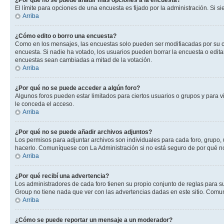
¿Por qué no se puede añadir más opciones a la encuesta?
El límite para opciones de una encuesta es fijado por la administración. Si 
Arriba
¿Cómo edito o borro una encuesta?
Como en los mensajes, las encuestas solo pueden ser modifiacadas por su cre
encuesta. Si nadie ha votado, los usuarios pueden borrar la encuesta o edit
encuestas sean cambiadas a mitad de la votación.
Arriba
¿Por qué no se puede acceder a algún foro?
Algunos foros pueden estar limitados para ciertos usuarios o grupos y para vi
le conceda el acceso.
Arriba
¿Por qué no se puede añadir archivos adjuntos?
Los permisos para adjuntar archivos son individuales para cada foro, grupo, 
hacerlo. Comuníquese con La Administración si no está seguro de por qué n
Arriba
¿Por qué recibí una advertencia?
Los administradores de cada foro tienen su propio conjunto de reglas para su
Group no tiene nada que ver con las advertencias dadas en este sitio. Comun
Arriba
¿Cómo se puede reportar un mensaje a un moderador?