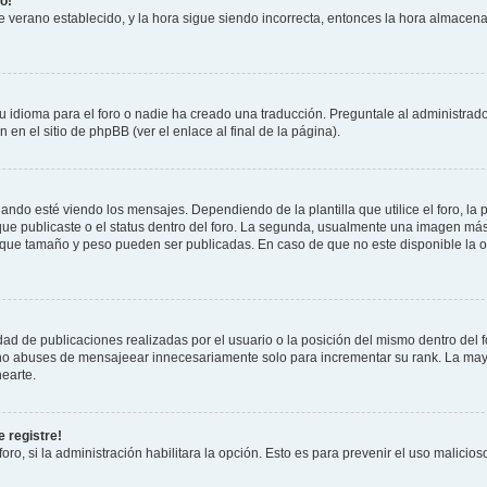
o!
 de verano establecido, y la hora sigue siendo incorrecta, entonces la hora almacen
 idioma para el foro o nadie ha creado una traducción. Preguntale al administrador
 en el sitio de phpBB (ver el enlace al final de la página).
 esté viendo los mensajes. Dependiendo de la plantilla que utilice el foro, la p
 que publicaste o el status dentro del foro. La segunda, usualmente una imagen m
n que tamaño y peso pueden ser publicadas. En caso de que no este disponible la 
ad de publicaciones realizadas por el usuario o la posición del mismo dentro del 
, no abuses de mensajeear innecesariamente solo para incrementar su rank. La may
earte.
 registre!
oro, si la administración habilitara la opción. Esto es para prevenir el uso malici