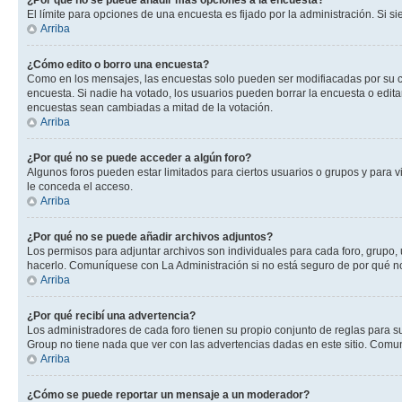
¿Por qué no se puede añadir más opciones a la encuesta?
El límite para opciones de una encuesta es fijado por la administración. Si 
Arriba
¿Cómo edito o borro una encuesta?
Como en los mensajes, las encuestas solo pueden ser modifiacadas por su cre
encuesta. Si nadie ha votado, los usuarios pueden borrar la encuesta o edit
encuestas sean cambiadas a mitad de la votación.
Arriba
¿Por qué no se puede acceder a algún foro?
Algunos foros pueden estar limitados para ciertos usuarios o grupos y para vi
le conceda el acceso.
Arriba
¿Por qué no se puede añadir archivos adjuntos?
Los permisos para adjuntar archivos son individuales para cada foro, grupo, 
hacerlo. Comuníquese con La Administración si no está seguro de por qué n
Arriba
¿Por qué recibí una advertencia?
Los administradores de cada foro tienen su propio conjunto de reglas para su
Group no tiene nada que ver con las advertencias dadas en este sitio. Comun
Arriba
¿Cómo se puede reportar un mensaje a un moderador?