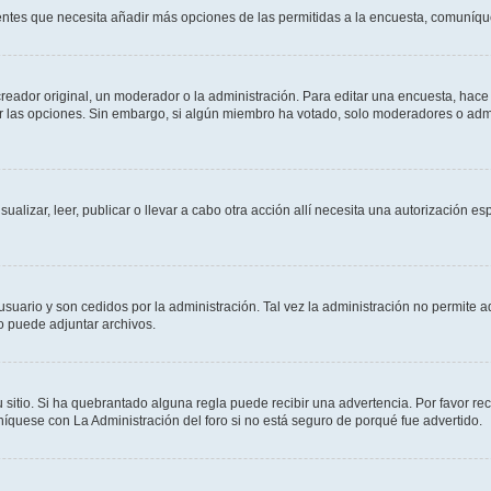
sientes que necesita añadir más opciones de las permitidas a la encuesta, comuníqu
ador original, un moderador o la administración. Para editar una encuesta, hace c
ar las opciones. Sin embargo, si algún miembro ha votado, solo moderadores o admi
sualizar, leer, publicar o llevar a cabo otra acción allí necesita una autorizació
usuario y son cedidos por la administración. Tal vez la administración no permite a
o puede adjuntar archivos.
 sitio. Si ha quebrantado alguna regla puede recibir una advertencia. Por favor re
íquese con La Administración del foro si no está seguro de porqué fue advertido.