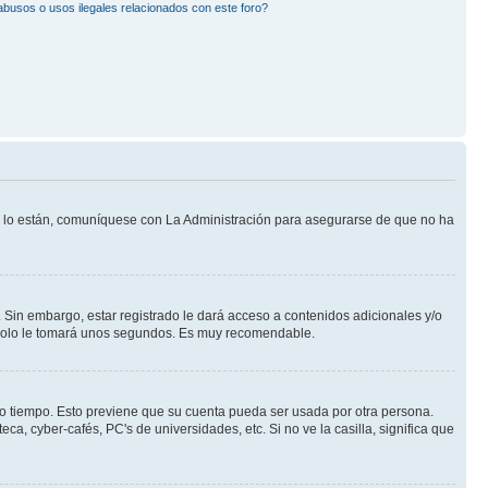
busos o usos ilegales relacionados con este foro?
Si lo están, comuníquese con La Administración para asegurarse de que no ha
 Sin embargo, estar registrado le dará acceso a contenidos adicionales y/o
n solo le tomará unos segundos. Es muy recomendable.
rto tiempo. Esto previene que su cuenta pueda ser usada por otra persona.
a, cyber-cafés, PC's de universidades, etc. Si no ve la casilla, significa que