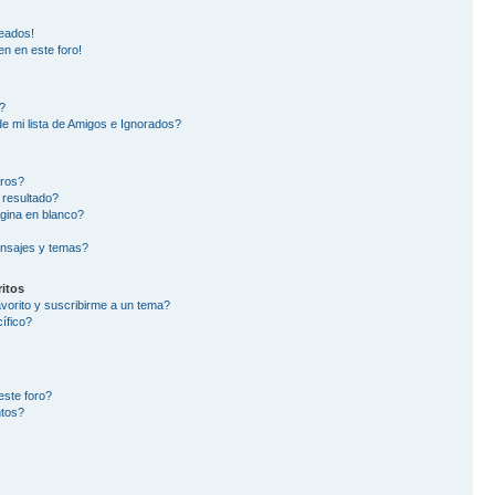
eados!
en en este foro!
?
e mi lista de Amigos e Ignorados?
oros?
 resultado?
gina en blanco?
nsajes y temas?
itos
avorito y suscribirme a un tema?
ífico?
este foro?
ntos?