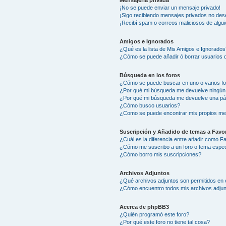
Mensajería privada
¡No se puede enviar un mensaje privado!
¡Sigo recibiendo mensajes privados no des
¡Recibí spam o correos maliciosos de algui
Amigos e Ignorados
¿Qué es la lista de Mis Amigos e Ignorados
¿Cómo se puede añadir ó borrar usuarios d
Búsqueda en los foros
¿Cómo se puede buscar en uno o varios f
¿Por qué mi búsqueda me devuelve ningún
¿Por qué mi búsqueda me devuelve una pá
¿Cómo busco usuarios?
¿Como se puede encontrar mis propios me
Suscripción y Añadido de temas a Favor
¿Cuál es la diferencia entre añadir como F
¿Cómo me suscribo a un foro o tema espec
¿Cómo borro mis suscripciones?
Archivos Adjuntos
¿Qué archivos adjuntos son permitidos en 
¿Cómo encuentro todos mis archivos adju
Acerca de phpBB3
¿Quién programó este foro?
¿Por qué este foro no tiene tal cosa?