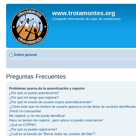
www.trotamontes.org
Compartir información de rutas de senderismo
Índice general
Preguntas Frecuentes
Problemas acerca de la autenticación y registro
¿Por qué no puedo autenticarme?
¿Por qué me tengo que registrar?
¿Por qué mi sesión de usuario expira automáticamente?
¿Cómo evito que mi nombre de usuario aparezca en las listas de usuarios identificad
¡Perdí mi contraseña!
Me registré ¡y no me puedo identificar!
Hace un tiempo me registré, ¡pero ahora no puedo conectarme!
¿Qué es COPPA?
¿Por qué no puedo registrarme?
¿Cuál es la función de "Borrar todas las cookies del Sitio"?