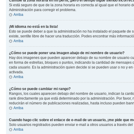
Cambié la zona horaria en mi perfil, ¡pero el tiempo sigue siendo incorrect
Si está seguro de que de la zona horaria es correcta al igual que el horario
Administración para corregir el problema.
Arriba
¡Mi idioma no está en la lista!
Esto se puede deber a que la administración no ha instalado el paquete de su
existe, sentíte libre de hacer una traducción. Podes encontrar más información
Arriba
¿Cómo se puede poner una imagen abajo de mi nombre de usuario?
Hay dos imagenes que pueden aparecer debajo de su nombre de usuario cuando
en forma de estrellas, bloques o puntos, indicando la cantidad de mensajes
cada usuario. Es la administración quien decide si se pueden usar o no y e
activada.
Arriba
¿Cómo se puede cambiar mi rango?
Rangos, los cuales aparecen debajo del nombre de usuario, indican la cantid
rank directamente ya que está determinado por la administración. Por favor
reducirán el número de publicaciones realizadas, hasta incluso pueden bann
Arriba
Cuando hago clic sobre el enlace de e-mail de un usuario, ¡me pide que me
Solo usuarios registrados pueden enviar e-mail a otros usuarios a través del f
Arriba