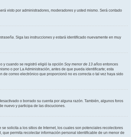
erá visto por administradores, moderadores y usted mismo. Será contado
ntraseña
. Siga las instrucciones y estará identificado nuevamente en muy
o y cuando se registró eligió la opción
Soy menor de 13 años
entonces
ismo o por La Administración, antes de que pueda identificarte; esta
ción de correo electrónico que proporcionó no es correcta o tal vez haya sido
a desactivado o borrado su cuenta por alguna razón. También, algunos foros
de nuevo y participa de las discuciones.
solicita a los sitios de Internet, los cuales son potenciales recolectores
l, que permita recolectar información personal identificable de un menor de