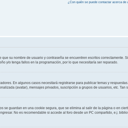
¿Con quién se puede contactar acerca de a
de que su nombre de usuario y contraseña se encuentren escritos correctamente. 
eño y/o tenga fallos en la programación, por lo que necesitaría ser reparado.
radores. En algunos casos necesitará registrarse para publicar temas y respuestas.
sonalizada (avatar), mensajes privados, suscripción a grupos de usuarios, etc. Ta
os se guardan en una cookie segura, que se elimina al salir de la página o en cie
gresar. No es recomendable si accede al foro desde un PC compartido, e.j. bibliotec