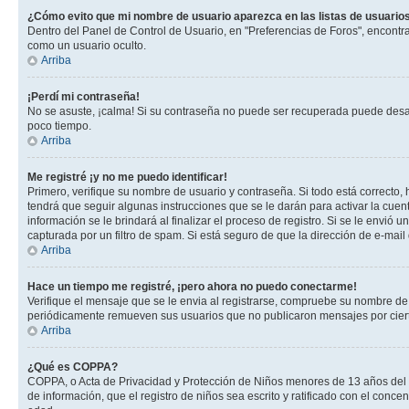
¿Cómo evito que mi nombre de usuario aparezca en las listas de usuarios
Dentro del Panel de Control de Usuario, en "Preferencias de Foros", encontr
como un usuario oculto.
Arriba
¡Perdí mi contraseña!
No se asuste, ¡calma! Si su contraseña no puede ser recuperada puede desacti
poco tiempo.
Arriba
Me registré ¡y no me puedo identificar!
Primero, verifique su nombre de usuario y contraseña. Si todo está correcto, 
tendrá que seguir algunas instrucciones que se le darán para activar la cuen
información se le brindará al finalizar el proceso de registro. Si se le envió 
capturada por un filtro de spam. Si está seguro de que la dirección de e-mai
Arriba
Hace un tiempo me registré, ¡pero ahora no puedo conectarme!
Verifique el mensaje que se le envia al registrarse, compruebe su nombre de
periódicamente remueven sus usuarios que no publicaron mensajes por cierto p
Arriba
¿Qué es COPPA?
COPPA, o Acta de Privacidad y Protección de Niños menores de 13 años del año
de información, que el registro de niños sea escrito y ratificado con el con