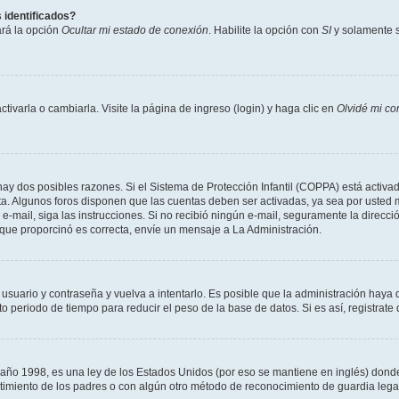
 identificados?
ará la opción
Ocultar mi estado de conexión
. Habilite la opción con
SI
y solamente s
varla o cambiarla. Visite la página de ingreso (login) y haga clic en
Olvidé mi co
hay dos posibles razones. Si el Sistema de Protección Infantil (COPPA) está activad
ta. Algunos foros disponen que las cuentas deben ser activadas, ya sea por usted m
un e-mail, siga las instrucciones. Si no recibió ningún e-mail, seguramente la direc
l que proporcinó es correcta, envíe un mensaje a La Administración.
 usuario y contraseña y vuelva a intentarlo. Es posible que la administración hay
eriodo de tiempo para reducir el peso de la base de datos. Si es así, registrate 
 1998, es una ley de los Estados Unidos (por eso se mantiene en inglés) donde se 
centimiento de los padres o con algún otro método de reconocimiento de guardia lega