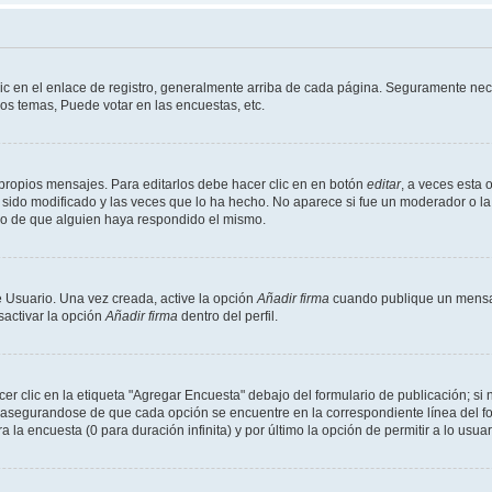
ic en el enlace de registro, generalmente arriba de cada página. Seguramente nece
os temas, Puede votar en las encuestas, etc.
propios mensajes. Para editarlos debe hacer clic en en botón
editar
, a veces esta 
sido modificado y las veces que lo ha hecho. No aparece si fue un moderador o la 
go de que alguien haya respondido el mismo.
 Usuario. Una vez creada, active la opción
Añadir firma
cuando publique un mensaj
sactivar la opción
Añadir firma
dentro del perfil.
 clic en la etiqueta "Agregar Encuesta" debajo del formulario de publicación; si n
, asegurandose de que cada opción se encuentre en la correspondiente línea del 
a la encuesta (0 para duración infinita) y por último la opción de permitir a lo usua