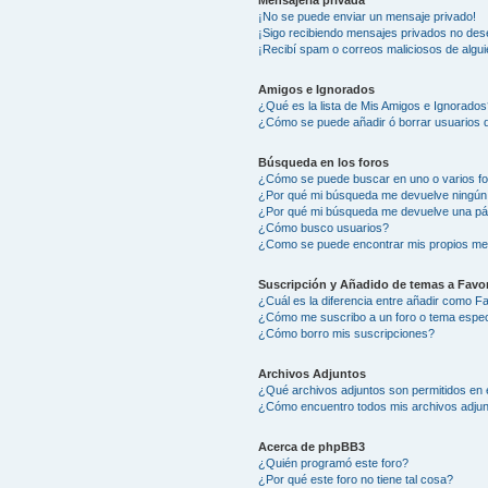
Mensajería privada
¡No se puede enviar un mensaje privado!
¡Sigo recibiendo mensajes privados no des
¡Recibí spam o correos maliciosos de algui
Amigos e Ignorados
¿Qué es la lista de Mis Amigos e Ignorados
¿Cómo se puede añadir ó borrar usuarios d
Búsqueda en los foros
¿Cómo se puede buscar en uno o varios f
¿Por qué mi búsqueda me devuelve ningún
¿Por qué mi búsqueda me devuelve una pá
¿Cómo busco usuarios?
¿Como se puede encontrar mis propios me
Suscripción y Añadido de temas a Favor
¿Cuál es la diferencia entre añadir como F
¿Cómo me suscribo a un foro o tema espec
¿Cómo borro mis suscripciones?
Archivos Adjuntos
¿Qué archivos adjuntos son permitidos en 
¿Cómo encuentro todos mis archivos adju
Acerca de phpBB3
¿Quién programó este foro?
¿Por qué este foro no tiene tal cosa?