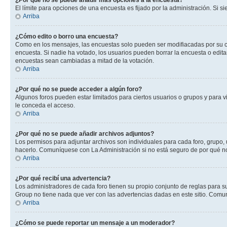
¿Por qué no se puede añadir más opciones a la encuesta?
El límite para opciones de una encuesta es fijado por la administración. Si 
Arriba
¿Cómo edito o borro una encuesta?
Como en los mensajes, las encuestas solo pueden ser modifiacadas por su cre
encuesta. Si nadie ha votado, los usuarios pueden borrar la encuesta o edit
encuestas sean cambiadas a mitad de la votación.
Arriba
¿Por qué no se puede acceder a algún foro?
Algunos foros pueden estar limitados para ciertos usuarios o grupos y para vi
le conceda el acceso.
Arriba
¿Por qué no se puede añadir archivos adjuntos?
Los permisos para adjuntar archivos son individuales para cada foro, grupo, 
hacerlo. Comuníquese con La Administración si no está seguro de por qué n
Arriba
¿Por qué recibí una advertencia?
Los administradores de cada foro tienen su propio conjunto de reglas para su
Group no tiene nada que ver con las advertencias dadas en este sitio. Comun
Arriba
¿Cómo se puede reportar un mensaje a un moderador?