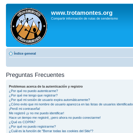
www.trotamontes.org
Compartir información de rutas de senderismo
Índice general
Preguntas Frecuentes
Problemas acerca de la autenticación y registro
¿Por qué no puedo autenticarme?
¿Por qué me tengo que registrar?
¿Por qué mi sesión de usuario expira automáticamente?
¿Cómo evito que mi nombre de usuario aparezca en las listas de usuarios identificad
¡Perdí mi contraseña!
Me registré ¡y no me puedo identificar!
Hace un tiempo me registré, ¡pero ahora no puedo conectarme!
¿Qué es COPPA?
¿Por qué no puedo registrarme?
¿Cuál es la función de "Borrar todas las cookies del Sitio"?