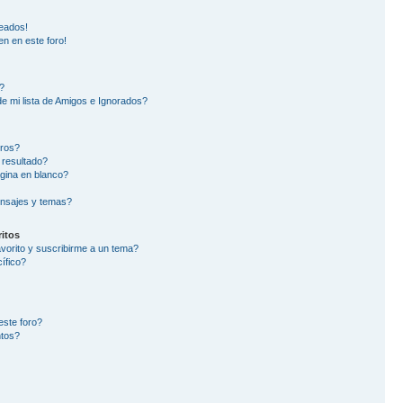
eados!
en en este foro!
?
e mi lista de Amigos e Ignorados?
oros?
 resultado?
gina en blanco?
nsajes y temas?
itos
avorito y suscribirme a un tema?
ífico?
este foro?
ntos?