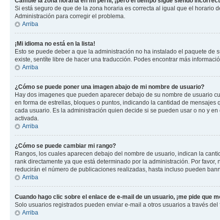
Cambié la zona horaria en mi perfil, ¡pero el tiempo sigue siendo incorrect
Si está seguro de que de la zona horaria es correcta al igual que el horario
Administración para corregir el problema.
Arriba
¡Mi idioma no está en la lista!
Esto se puede deber a que la administración no ha instalado el paquete de su
existe, sentíte libre de hacer una traducción. Podes encontrar más información
Arriba
¿Cómo se puede poner una imagen abajo de mi nombre de usuario?
Hay dos imagenes que pueden aparecer debajo de su nombre de usuario cuando
en forma de estrellas, bloques o puntos, indicando la cantidad de mensajes
cada usuario. Es la administración quien decide si se pueden usar o no y e
activada.
Arriba
¿Cómo se puede cambiar mi rango?
Rangos, los cuales aparecen debajo del nombre de usuario, indican la cantid
rank directamente ya que está determinado por la administración. Por favor
reducirán el número de publicaciones realizadas, hasta incluso pueden bann
Arriba
Cuando hago clic sobre el enlace de e-mail de un usuario, ¡me pide que me
Solo usuarios registrados pueden enviar e-mail a otros usuarios a través del f
Arriba