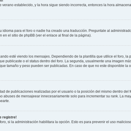
o!
 de verano establecido, y la hora sigue siendo incorrecta, entonces la hora almacen
 idioma para el foro o nadie ha creado una traducción. Preguntale al administrador
 en el sitio de phpBB (ver el enlace al final de la página).
 esté viendo los mensajes. Dependiendo de la plantilla que utilice el foro, la p
 que publicaste o el status dentro del foro. La segunda, usualmente una imagen m
n que tamaño y peso pueden ser publicadas. En caso de que no este disponible la 
ad de publicaciones realizadas por el usuario o la posición del mismo dentro del 
, no abuses de mensajeear innecesariamente solo para incrementar su rank. La may
earte.
 registre!
oro, si la administración habilitara la opción. Esto es para prevenir el uso malici