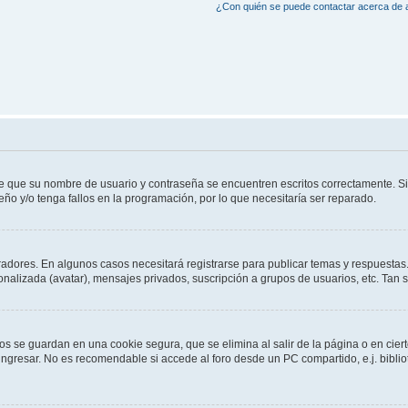
¿Con quién se puede contactar acerca de a
de que su nombre de usuario y contraseña se encuentren escritos correctamente. 
eño y/o tenga fallos en la programación, por lo que necesitaría ser reparado.
radores. En algunos casos necesitará registrarse para publicar temas y respuestas.
sonalizada (avatar), mensajes privados, suscripción a grupos de usuarios, etc. Ta
os se guardan en una cookie segura, que se elimina al salir de la página o en cie
gresar. No es recomendable si accede al foro desde un PC compartido, e.j. bibliotec