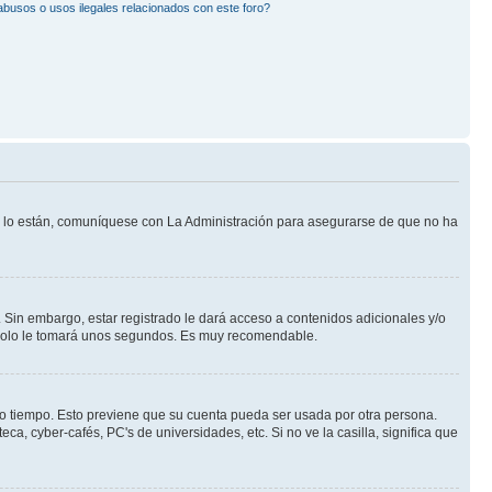
busos o usos ilegales relacionados con este foro?
Si lo están, comuníquese con La Administración para asegurarse de que no ha
 Sin embargo, estar registrado le dará acceso a contenidos adicionales y/o
n solo le tomará unos segundos. Es muy recomendable.
rto tiempo. Esto previene que su cuenta pueda ser usada por otra persona.
a, cyber-cafés, PC's de universidades, etc. Si no ve la casilla, significa que