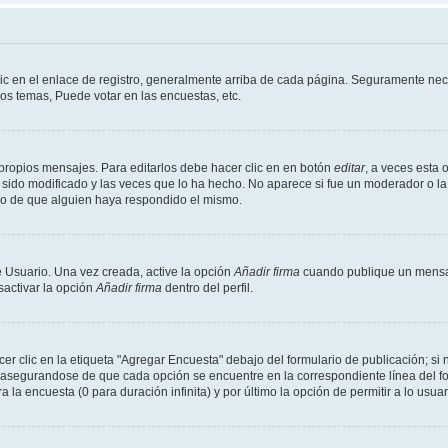
ic en el enlace de registro, generalmente arriba de cada página. Seguramente nece
os temas, Puede votar en las encuestas, etc.
propios mensajes. Para editarlos debe hacer clic en en botón
editar
, a veces esta 
sido modificado y las veces que lo ha hecho. No aparece si fue un moderador o la 
go de que alguien haya respondido el mismo.
 Usuario. Una vez creada, active la opción
Añadir firma
cuando publique un mensaj
sactivar la opción
Añadir firma
dentro del perfil.
 clic en la etiqueta "Agregar Encuesta" debajo del formulario de publicación; si n
, asegurandose de que cada opción se encuentre en la correspondiente línea del 
a la encuesta (0 para duración infinita) y por último la opción de permitir a lo usua