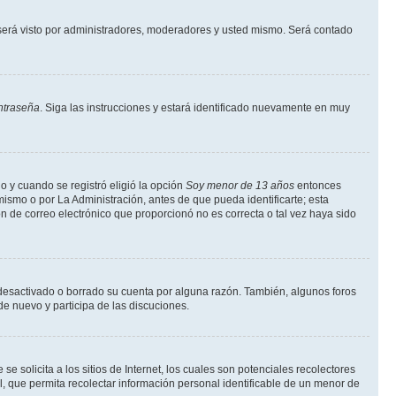
erá visto por administradores, moderadores y usted mismo. Será contado
ntraseña
. Siga las instrucciones y estará identificado nuevamente en muy
o y cuando se registró eligió la opción
Soy menor de 13 años
entonces
ismo o por La Administración, antes de que pueda identificarte; esta
ción de correo electrónico que proporcionó no es correcta o tal vez haya sido
a desactivado o borrado su cuenta por alguna razón. También, algunos foros
de nuevo y participa de las discuciones.
solicita a los sitios de Internet, los cuales son potenciales recolectores
l, que permita recolectar información personal identificable de un menor de