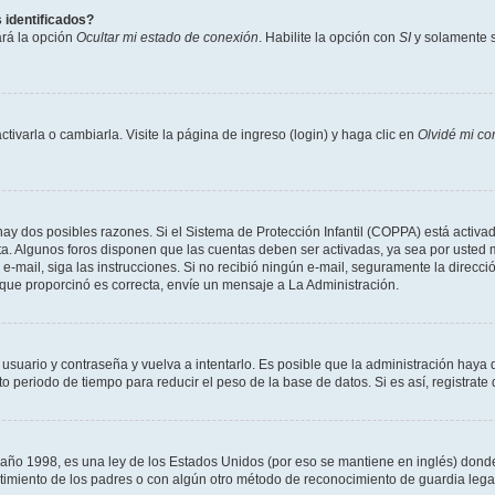
 identificados?
ará la opción
Ocultar mi estado de conexión
. Habilite la opción con
SI
y solamente s
varla o cambiarla. Visite la página de ingreso (login) y haga clic en
Olvidé mi co
hay dos posibles razones. Si el Sistema de Protección Infantil (COPPA) está activad
ta. Algunos foros disponen que las cuentas deben ser activadas, ya sea por usted m
un e-mail, siga las instrucciones. Si no recibió ningún e-mail, seguramente la direc
l que proporcinó es correcta, envíe un mensaje a La Administración.
 usuario y contraseña y vuelva a intentarlo. Es posible que la administración hay
eriodo de tiempo para reducir el peso de la base de datos. Si es así, registrate 
 1998, es una ley de los Estados Unidos (por eso se mantiene en inglés) donde se 
centimiento de los padres o con algún otro método de reconocimiento de guardia lega