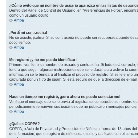
¿Cómo evito que mi nombre de usuario aparezca en las listas de usuarios
Dentro del Panel de Control de Usuario, en "Preferencias de Foros", encontr
como un usuario oculto.
Arriba
¡Perdí mi contraseña!
No se asuste, ¡calma! Si su contraseña no puede ser recuperada puede desacti
poco tiempo.
Arriba
Me registré ¡y no me puedo identificar!
Primero, verifique su nombre de usuario y contraseña. Si todo está correcto, 
tendrá que seguir algunas instrucciones que se le darán para activar la cuen
información se le brindará al finalizar el proceso de registro. Si se le envió 
capturada por un filtro de spam. Si está seguro de que la dirección de e-mai
Arriba
Hace un tiempo me registré, ¡pero ahora no puedo conectarme!
Verifique el mensaje que se le envia al registrarse, compruebe su nombre de
periódicamente remueven sus usuarios que no publicaron mensajes por cierto p
Arriba
¿Qué es COPPA?
COPPA, o Acta de Privacidad y Protección de Niños menores de 13 años del año
de información, que el registro de niños sea escrito y ratificado con el con