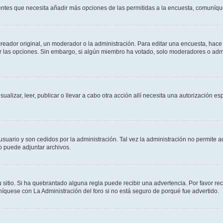
sientes que necesita añadir más opciones de las permitidas a la encuesta, comuníqu
ador original, un moderador o la administración. Para editar una encuesta, hace c
ar las opciones. Sin embargo, si algún miembro ha votado, solo moderadores o admi
sualizar, leer, publicar o llevar a cabo otra acción allí necesita una autorizació
usuario y son cedidos por la administración. Tal vez la administración no permite a
o puede adjuntar archivos.
 sitio. Si ha quebrantado alguna regla puede recibir una advertencia. Por favor re
íquese con La Administración del foro si no está seguro de porqué fue advertido.