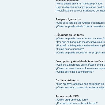
Mensajería privada
¡No se puede enviar un mensaje privado!
¡Sigo recibiendo mensajes privados no des
¡Recibí spam o correos maliciosos de algui
Amigos e Ignorados
¿Qué es la lista de Mis Amigos e Ignorados
¿Cómo se puede añadir ó borrar usuarios d
Búsqueda en los foros
¿Cómo se puede buscar en uno o varios f
¿Por qué mi búsqueda me devuelve ningún
¿Por qué mi búsqueda me devuelve una pá
¿Cómo busco usuarios?
¿Como se puede encontrar mis propios me
Suscripción y Añadido de temas a Favor
¿Cuál es la diferencia entre añadir como F
¿Cómo me suscribo a un foro o tema espec
¿Cómo borro mis suscripciones?
Archivos Adjuntos
¿Qué archivos adjuntos son permitidos en 
¿Cómo encuentro todos mis archivos adju
Acerca de phpBB3
¿Quién programó este foro?
¿Por qué este foro no tiene tal cosa?