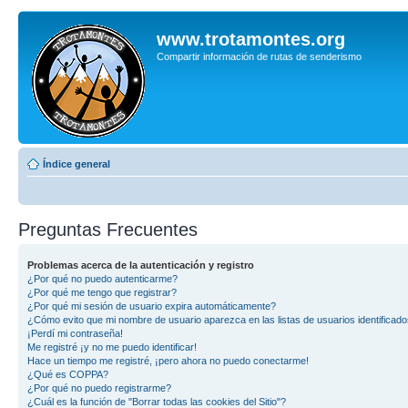
www.trotamontes.org
Compartir información de rutas de senderismo
Índice general
Preguntas Frecuentes
Problemas acerca de la autenticación y registro
¿Por qué no puedo autenticarme?
¿Por qué me tengo que registrar?
¿Por qué mi sesión de usuario expira automáticamente?
¿Cómo evito que mi nombre de usuario aparezca en las listas de usuarios identificad
¡Perdí mi contraseña!
Me registré ¡y no me puedo identificar!
Hace un tiempo me registré, ¡pero ahora no puedo conectarme!
¿Qué es COPPA?
¿Por qué no puedo registrarme?
¿Cuál es la función de "Borrar todas las cookies del Sitio"?