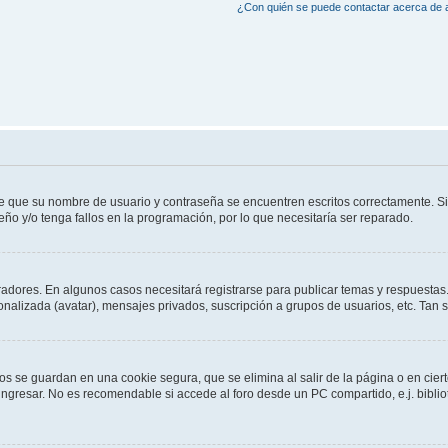
¿Con quién se puede contactar acerca de a
de que su nombre de usuario y contraseña se encuentren escritos correctamente. 
eño y/o tenga fallos en la programación, por lo que necesitaría ser reparado.
radores. En algunos casos necesitará registrarse para publicar temas y respuestas.
sonalizada (avatar), mensajes privados, suscripción a grupos de usuarios, etc. Ta
os se guardan en una cookie segura, que se elimina al salir de la página o en cie
gresar. No es recomendable si accede al foro desde un PC compartido, e.j. bibliotec