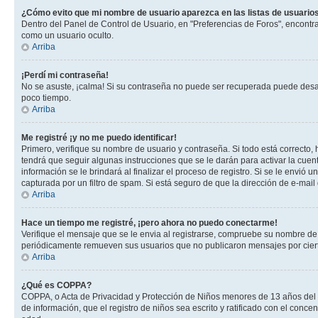
¿Cómo evito que mi nombre de usuario aparezca en las listas de usuarios
Dentro del Panel de Control de Usuario, en "Preferencias de Foros", encontr
como un usuario oculto.
Arriba
¡Perdí mi contraseña!
No se asuste, ¡calma! Si su contraseña no puede ser recuperada puede desacti
poco tiempo.
Arriba
Me registré ¡y no me puedo identificar!
Primero, verifique su nombre de usuario y contraseña. Si todo está correcto, 
tendrá que seguir algunas instrucciones que se le darán para activar la cuen
información se le brindará al finalizar el proceso de registro. Si se le envió 
capturada por un filtro de spam. Si está seguro de que la dirección de e-mai
Arriba
Hace un tiempo me registré, ¡pero ahora no puedo conectarme!
Verifique el mensaje que se le envia al registrarse, compruebe su nombre de
periódicamente remueven sus usuarios que no publicaron mensajes por cierto p
Arriba
¿Qué es COPPA?
COPPA, o Acta de Privacidad y Protección de Niños menores de 13 años del año
de información, que el registro de niños sea escrito y ratificado con el con