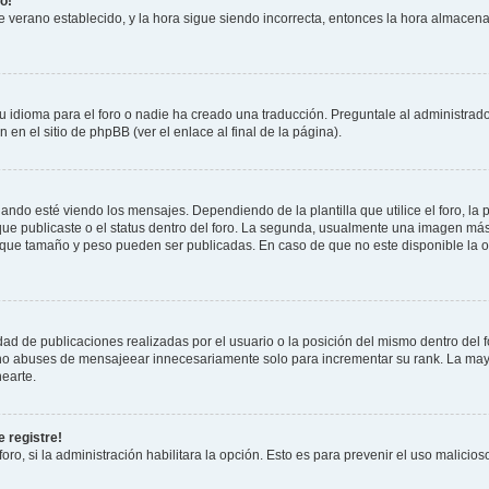
o!
 de verano establecido, y la hora sigue siendo incorrecta, entonces la hora almacen
 idioma para el foro o nadie ha creado una traducción. Preguntale al administrador
 en el sitio de phpBB (ver el enlace al final de la página).
 esté viendo los mensajes. Dependiendo de la plantilla que utilice el foro, la p
 que publicaste o el status dentro del foro. La segunda, usualmente una imagen m
n que tamaño y peso pueden ser publicadas. En caso de que no este disponible la 
ad de publicaciones realizadas por el usuario o la posición del mismo dentro del 
, no abuses de mensajeear innecesariamente solo para incrementar su rank. La may
earte.
 registre!
oro, si la administración habilitara la opción. Esto es para prevenir el uso malici