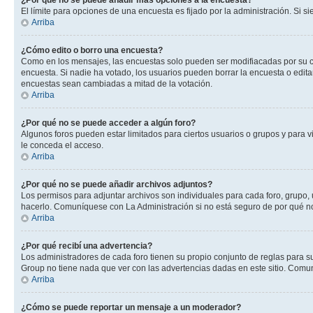
¿Por qué no se puede añadir más opciones a la encuesta?
El límite para opciones de una encuesta es fijado por la administración. Si 
Arriba
¿Cómo edito o borro una encuesta?
Como en los mensajes, las encuestas solo pueden ser modifiacadas por su cre
encuesta. Si nadie ha votado, los usuarios pueden borrar la encuesta o edit
encuestas sean cambiadas a mitad de la votación.
Arriba
¿Por qué no se puede acceder a algún foro?
Algunos foros pueden estar limitados para ciertos usuarios o grupos y para vi
le conceda el acceso.
Arriba
¿Por qué no se puede añadir archivos adjuntos?
Los permisos para adjuntar archivos son individuales para cada foro, grupo, 
hacerlo. Comuníquese con La Administración si no está seguro de por qué n
Arriba
¿Por qué recibí una advertencia?
Los administradores de cada foro tienen su propio conjunto de reglas para su
Group no tiene nada que ver con las advertencias dadas en este sitio. Comun
Arriba
¿Cómo se puede reportar un mensaje a un moderador?