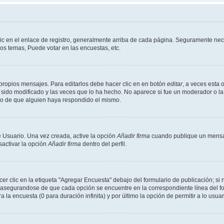
ic en el enlace de registro, generalmente arriba de cada página. Seguramente nece
os temas, Puede votar en las encuestas, etc.
propios mensajes. Para editarlos debe hacer clic en en botón
editar
, a veces esta 
sido modificado y las veces que lo ha hecho. No aparece si fue un moderador o la 
go de que alguien haya respondido el mismo.
 Usuario. Una vez creada, active la opción
Añadir firma
cuando publique un mensaj
sactivar la opción
Añadir firma
dentro del perfil.
 clic en la etiqueta "Agregar Encuesta" debajo del formulario de publicación; si n
, asegurandose de que cada opción se encuentre en la correspondiente línea del 
a la encuesta (0 para duración infinita) y por último la opción de permitir a lo usua