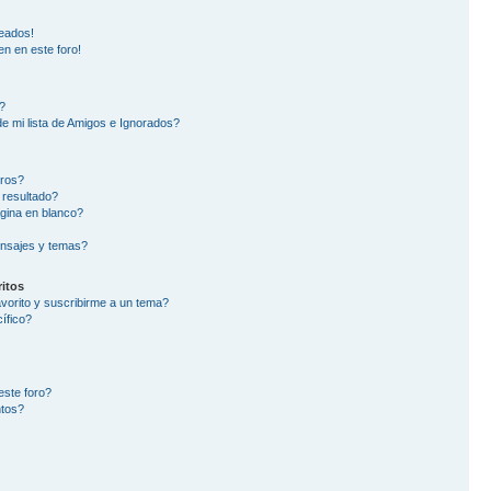
eados!
en en este foro!
?
e mi lista de Amigos e Ignorados?
oros?
 resultado?
gina en blanco?
nsajes y temas?
itos
avorito y suscribirme a un tema?
ífico?
este foro?
ntos?