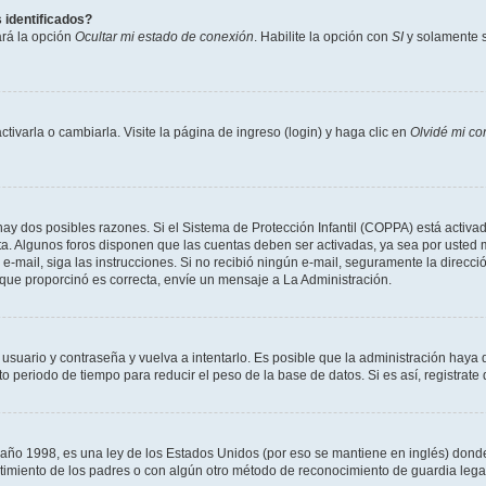
 identificados?
ará la opción
Ocultar mi estado de conexión
. Habilite la opción con
SI
y solamente s
varla o cambiarla. Visite la página de ingreso (login) y haga clic en
Olvidé mi co
hay dos posibles razones. Si el Sistema de Protección Infantil (COPPA) está activad
ta. Algunos foros disponen que las cuentas deben ser activadas, ya sea por usted m
un e-mail, siga las instrucciones. Si no recibió ningún e-mail, seguramente la direc
l que proporcinó es correcta, envíe un mensaje a La Administración.
 usuario y contraseña y vuelva a intentarlo. Es posible que la administración hay
eriodo de tiempo para reducir el peso de la base de datos. Si es así, registrate 
 1998, es una ley de los Estados Unidos (por eso se mantiene en inglés) donde se 
centimiento de los padres o con algún otro método de reconocimiento de guardia lega