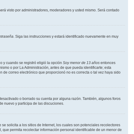
erá visto por administradores, moderadores y usted mismo. Será contado
ntraseña
. Siga las instrucciones y estará identificado nuevamente en muy
o y cuando se registró eligió la opción
Soy menor de 13 años
entonces
ismo o por La Administración, antes de que pueda identificarte; esta
ción de correo electrónico que proporcionó no es correcta o tal vez haya sido
a desactivado o borrado su cuenta por alguna razón. También, algunos foros
de nuevo y participa de las discuciones.
solicita a los sitios de Internet, los cuales son potenciales recolectores
l, que permita recolectar información personal identificable de un menor de