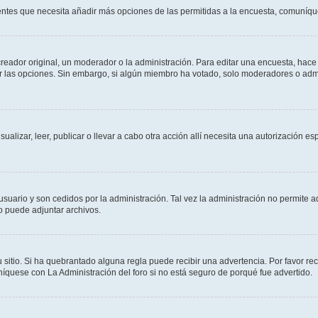
sientes que necesita añadir más opciones de las permitidas a la encuesta, comuníqu
ador original, un moderador o la administración. Para editar una encuesta, hace c
ar las opciones. Sin embargo, si algún miembro ha votado, solo moderadores o admi
sualizar, leer, publicar o llevar a cabo otra acción allí necesita una autorizació
usuario y son cedidos por la administración. Tal vez la administración no permite a
o puede adjuntar archivos.
 sitio. Si ha quebrantado alguna regla puede recibir una advertencia. Por favor re
íquese con La Administración del foro si no está seguro de porqué fue advertido.