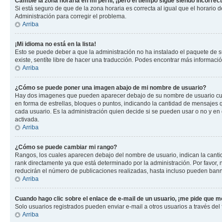
Cambié la zona horaria en mi perfil, ¡pero el tiempo sigue siendo incorrect
Si está seguro de que de la zona horaria es correcta al igual que el horario
Administración para corregir el problema.
Arriba
¡Mi idioma no está en la lista!
Esto se puede deber a que la administración no ha instalado el paquete de su
existe, sentíte libre de hacer una traducción. Podes encontrar más información
Arriba
¿Cómo se puede poner una imagen abajo de mi nombre de usuario?
Hay dos imagenes que pueden aparecer debajo de su nombre de usuario cuando
en forma de estrellas, bloques o puntos, indicando la cantidad de mensajes
cada usuario. Es la administración quien decide si se pueden usar o no y e
activada.
Arriba
¿Cómo se puede cambiar mi rango?
Rangos, los cuales aparecen debajo del nombre de usuario, indican la cantid
rank directamente ya que está determinado por la administración. Por favor
reducirán el número de publicaciones realizadas, hasta incluso pueden bann
Arriba
Cuando hago clic sobre el enlace de e-mail de un usuario, ¡me pide que me
Solo usuarios registrados pueden enviar e-mail a otros usuarios a través del f
Arriba