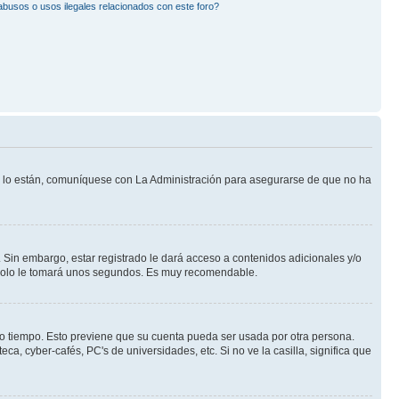
busos o usos ilegales relacionados con este foro?
Si lo están, comuníquese con La Administración para asegurarse de que no ha
 Sin embargo, estar registrado le dará acceso a contenidos adicionales y/o
n solo le tomará unos segundos. Es muy recomendable.
rto tiempo. Esto previene que su cuenta pueda ser usada por otra persona.
a, cyber-cafés, PC's de universidades, etc. Si no ve la casilla, significa que