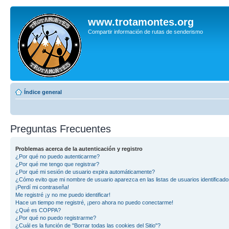
www.trotamontes.org
Compartir información de rutas de senderismo
Índice general
Preguntas Frecuentes
Problemas acerca de la autenticación y registro
¿Por qué no puedo autenticarme?
¿Por qué me tengo que registrar?
¿Por qué mi sesión de usuario expira automáticamente?
¿Cómo evito que mi nombre de usuario aparezca en las listas de usuarios identificad
¡Perdí mi contraseña!
Me registré ¡y no me puedo identificar!
Hace un tiempo me registré, ¡pero ahora no puedo conectarme!
¿Qué es COPPA?
¿Por qué no puedo registrarme?
¿Cuál es la función de "Borrar todas las cookies del Sitio"?