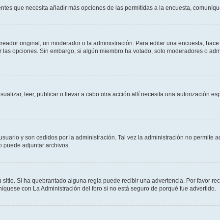
sientes que necesita añadir más opciones de las permitidas a la encuesta, comuníqu
ador original, un moderador o la administración. Para editar una encuesta, hace c
ar las opciones. Sin embargo, si algún miembro ha votado, solo moderadores o admi
sualizar, leer, publicar o llevar a cabo otra acción allí necesita una autorizació
usuario y son cedidos por la administración. Tal vez la administración no permite a
o puede adjuntar archivos.
 sitio. Si ha quebrantado alguna regla puede recibir una advertencia. Por favor re
íquese con La Administración del foro si no está seguro de porqué fue advertido.