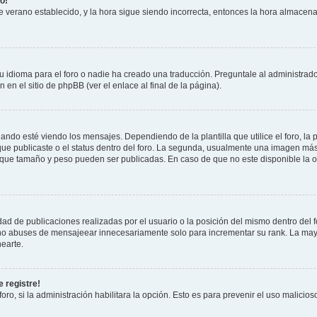
o!
 de verano establecido, y la hora sigue siendo incorrecta, entonces la hora almacen
 idioma para el foro o nadie ha creado una traducción. Preguntale al administrador
 en el sitio de phpBB (ver el enlace al final de la página).
 esté viendo los mensajes. Dependiendo de la plantilla que utilice el foro, la p
 que publicaste o el status dentro del foro. La segunda, usualmente una imagen m
n que tamaño y peso pueden ser publicadas. En caso de que no este disponible la 
ad de publicaciones realizadas por el usuario o la posición del mismo dentro del 
, no abuses de mensajeear innecesariamente solo para incrementar su rank. La may
earte.
 registre!
oro, si la administración habilitara la opción. Esto es para prevenir el uso malici