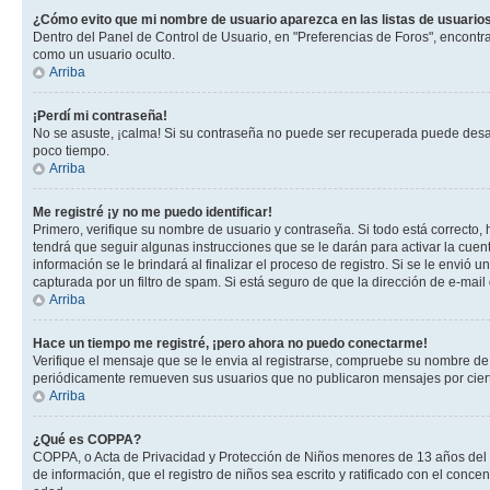
¿Cómo evito que mi nombre de usuario aparezca en las listas de usuarios
Dentro del Panel de Control de Usuario, en "Preferencias de Foros", encontr
como un usuario oculto.
Arriba
¡Perdí mi contraseña!
No se asuste, ¡calma! Si su contraseña no puede ser recuperada puede desacti
poco tiempo.
Arriba
Me registré ¡y no me puedo identificar!
Primero, verifique su nombre de usuario y contraseña. Si todo está correcto, 
tendrá que seguir algunas instrucciones que se le darán para activar la cuen
información se le brindará al finalizar el proceso de registro. Si se le envió 
capturada por un filtro de spam. Si está seguro de que la dirección de e-mai
Arriba
Hace un tiempo me registré, ¡pero ahora no puedo conectarme!
Verifique el mensaje que se le envia al registrarse, compruebe su nombre de
periódicamente remueven sus usuarios que no publicaron mensajes por cierto p
Arriba
¿Qué es COPPA?
COPPA, o Acta de Privacidad y Protección de Niños menores de 13 años del año
de información, que el registro de niños sea escrito y ratificado con el con