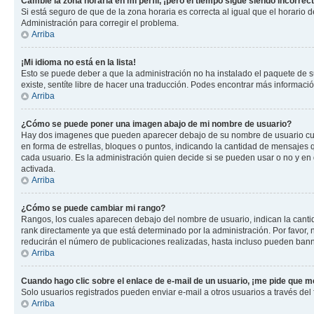
Cambié la zona horaria en mi perfil, ¡pero el tiempo sigue siendo incorrect
Si está seguro de que de la zona horaria es correcta al igual que el horario
Administración para corregir el problema.
Arriba
¡Mi idioma no está en la lista!
Esto se puede deber a que la administración no ha instalado el paquete de su
existe, sentíte libre de hacer una traducción. Podes encontrar más información
Arriba
¿Cómo se puede poner una imagen abajo de mi nombre de usuario?
Hay dos imagenes que pueden aparecer debajo de su nombre de usuario cuando
en forma de estrellas, bloques o puntos, indicando la cantidad de mensajes
cada usuario. Es la administración quien decide si se pueden usar o no y e
activada.
Arriba
¿Cómo se puede cambiar mi rango?
Rangos, los cuales aparecen debajo del nombre de usuario, indican la cantid
rank directamente ya que está determinado por la administración. Por favor
reducirán el número de publicaciones realizadas, hasta incluso pueden bann
Arriba
Cuando hago clic sobre el enlace de e-mail de un usuario, ¡me pide que me
Solo usuarios registrados pueden enviar e-mail a otros usuarios a través del f
Arriba