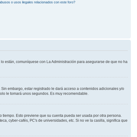
busos o usos ilegales relacionados con este foro?
Si lo están, comuníquese con La Administración para asegurarse de que no ha
 Sin embargo, estar registrado le dará acceso a contenidos adicionales y/o
n solo le tomará unos segundos. Es muy recomendable.
rto tiempo. Esto previene que su cuenta pueda ser usada por otra persona.
a, cyber-cafés, PC's de universidades, etc. Si no ve la casilla, significa que