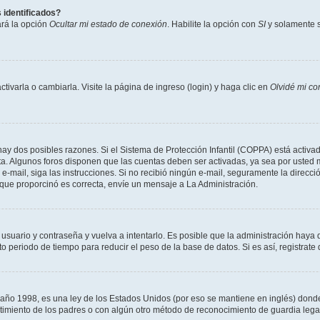
 identificados?
ará la opción
Ocultar mi estado de conexión
. Habilite la opción con
SI
y solamente s
varla o cambiarla. Visite la página de ingreso (login) y haga clic en
Olvidé mi co
hay dos posibles razones. Si el Sistema de Protección Infantil (COPPA) está activad
ta. Algunos foros disponen que las cuentas deben ser activadas, ya sea por usted m
un e-mail, siga las instrucciones. Si no recibió ningún e-mail, seguramente la direc
l que proporcinó es correcta, envíe un mensaje a La Administración.
 usuario y contraseña y vuelva a intentarlo. Es posible que la administración hay
eriodo de tiempo para reducir el peso de la base de datos. Si es así, registrate 
 1998, es una ley de los Estados Unidos (por eso se mantiene en inglés) donde se 
centimiento de los padres o con algún otro método de reconocimiento de guardia lega