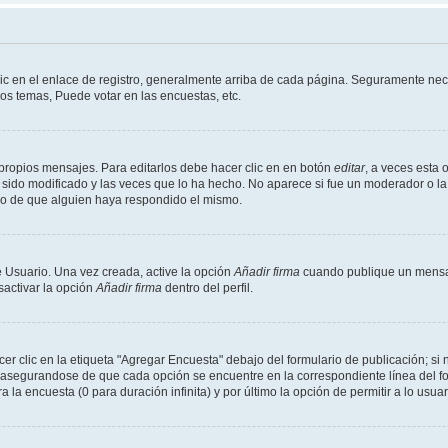
ic en el enlace de registro, generalmente arriba de cada página. Seguramente nece
os temas, Puede votar en las encuestas, etc.
propios mensajes. Para editarlos debe hacer clic en en botón
editar
, a veces esta 
sido modificado y las veces que lo ha hecho. No aparece si fue un moderador o la 
go de que alguien haya respondido el mismo.
 Usuario. Una vez creada, active la opción
Añadir firma
cuando publique un mensaj
sactivar la opción
Añadir firma
dentro del perfil.
 clic en la etiqueta "Agregar Encuesta" debajo del formulario de publicación; si n
, asegurandose de que cada opción se encuentre en la correspondiente línea del 
a la encuesta (0 para duración infinita) y por último la opción de permitir a lo usua