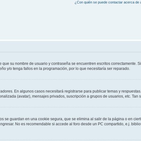
¿Con quién se puede contactar acerca de a
de que su nombre de usuario y contraseña se encuentren escritos correctamente. 
eño y/o tenga fallos en la programación, por lo que necesitaría ser reparado.
radores. En algunos casos necesitará registrarse para publicar temas y respuestas.
sonalizada (avatar), mensajes privados, suscripción a grupos de usuarios, etc. Ta
os se guardan en una cookie segura, que se elimina al salir de la página o en cie
gresar. No es recomendable si accede al foro desde un PC compartido, e.j. bibliotec