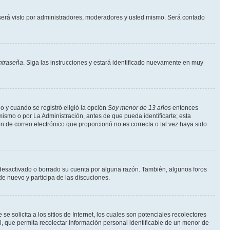
erá visto por administradores, moderadores y usted mismo. Será contado
ntraseña
. Siga las instrucciones y estará identificado nuevamente en muy
o y cuando se registró eligió la opción
Soy menor de 13 años
entonces
ismo o por La Administración, antes de que pueda identificarte; esta
ción de correo electrónico que proporcionó no es correcta o tal vez haya sido
a desactivado o borrado su cuenta por alguna razón. También, algunos foros
de nuevo y participa de las discuciones.
solicita a los sitios de Internet, los cuales son potenciales recolectores
l, que permita recolectar información personal identificable de un menor de