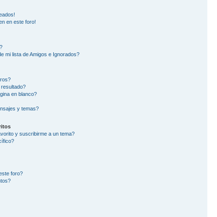
eados!
en en este foro!
?
e mi lista de Amigos e Ignorados?
oros?
 resultado?
gina en blanco?
nsajes y temas?
itos
avorito y suscribirme a un tema?
ífico?
este foro?
ntos?