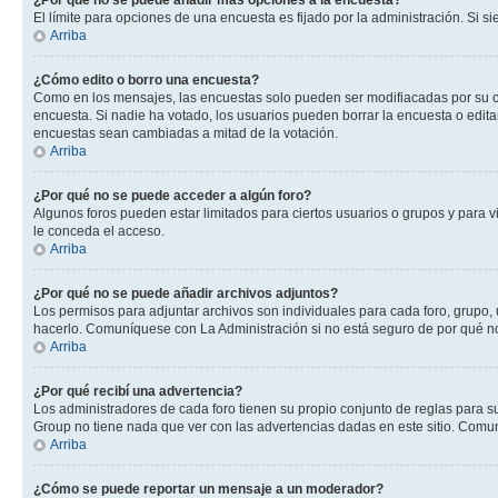
¿Por qué no se puede añadir más opciones a la encuesta?
El límite para opciones de una encuesta es fijado por la administración. Si 
Arriba
¿Cómo edito o borro una encuesta?
Como en los mensajes, las encuestas solo pueden ser modifiacadas por su cre
encuesta. Si nadie ha votado, los usuarios pueden borrar la encuesta o edit
encuestas sean cambiadas a mitad de la votación.
Arriba
¿Por qué no se puede acceder a algún foro?
Algunos foros pueden estar limitados para ciertos usuarios o grupos y para vi
le conceda el acceso.
Arriba
¿Por qué no se puede añadir archivos adjuntos?
Los permisos para adjuntar archivos son individuales para cada foro, grupo, 
hacerlo. Comuníquese con La Administración si no está seguro de por qué n
Arriba
¿Por qué recibí una advertencia?
Los administradores de cada foro tienen su propio conjunto de reglas para su
Group no tiene nada que ver con las advertencias dadas en este sitio. Comun
Arriba
¿Cómo se puede reportar un mensaje a un moderador?