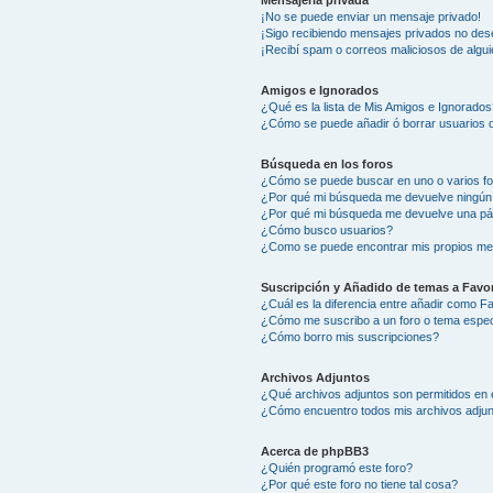
Mensajería privada
¡No se puede enviar un mensaje privado!
¡Sigo recibiendo mensajes privados no des
¡Recibí spam o correos maliciosos de algui
Amigos e Ignorados
¿Qué es la lista de Mis Amigos e Ignorados
¿Cómo se puede añadir ó borrar usuarios d
Búsqueda en los foros
¿Cómo se puede buscar en uno o varios f
¿Por qué mi búsqueda me devuelve ningún
¿Por qué mi búsqueda me devuelve una pá
¿Cómo busco usuarios?
¿Como se puede encontrar mis propios me
Suscripción y Añadido de temas a Favor
¿Cuál es la diferencia entre añadir como F
¿Cómo me suscribo a un foro o tema espec
¿Cómo borro mis suscripciones?
Archivos Adjuntos
¿Qué archivos adjuntos son permitidos en 
¿Cómo encuentro todos mis archivos adju
Acerca de phpBB3
¿Quién programó este foro?
¿Por qué este foro no tiene tal cosa?