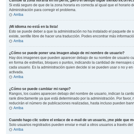
Cambié la zona horaria en mi perfil, ¡pero el tiempo sigue siendo incorrect
Si está seguro de que de la zona horaria es correcta al igual que el horario
Administración para corregir el problema.
Arriba
¡Mi idioma no está en la lista!
Esto se puede deber a que la administración no ha instalado el paquete de su
existe, sentíte libre de hacer una traducción. Podes encontrar más información
Arriba
¿Cómo se puede poner una imagen abajo de mi nombre de usuario?
Hay dos imagenes que pueden aparecer debajo de su nombre de usuario cuando
en forma de estrellas, bloques o puntos, indicando la cantidad de mensajes
cada usuario. Es la administración quien decide si se pueden usar o no y e
activada.
Arriba
¿Cómo se puede cambiar mi rango?
Rangos, los cuales aparecen debajo del nombre de usuario, indican la cantid
rank directamente ya que está determinado por la administración. Por favor
reducirán el número de publicaciones realizadas, hasta incluso pueden bann
Arriba
Cuando hago clic sobre el enlace de e-mail de un usuario, ¡me pide que me
Solo usuarios registrados pueden enviar e-mail a otros usuarios a través del f
Arriba