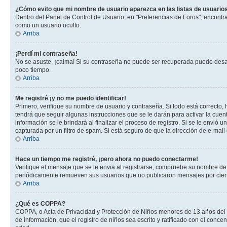
¿Cómo evito que mi nombre de usuario aparezca en las listas de usuarios
Dentro del Panel de Control de Usuario, en "Preferencias de Foros", encontr
como un usuario oculto.
Arriba
¡Perdí mi contraseña!
No se asuste, ¡calma! Si su contraseña no puede ser recuperada puede desacti
poco tiempo.
Arriba
Me registré ¡y no me puedo identificar!
Primero, verifique su nombre de usuario y contraseña. Si todo está correcto, 
tendrá que seguir algunas instrucciones que se le darán para activar la cuen
información se le brindará al finalizar el proceso de registro. Si se le envió 
capturada por un filtro de spam. Si está seguro de que la dirección de e-mai
Arriba
Hace un tiempo me registré, ¡pero ahora no puedo conectarme!
Verifique el mensaje que se le envia al registrarse, compruebe su nombre de
periódicamente remueven sus usuarios que no publicaron mensajes por cierto p
Arriba
¿Qué es COPPA?
COPPA, o Acta de Privacidad y Protección de Niños menores de 13 años del año
de información, que el registro de niños sea escrito y ratificado con el con