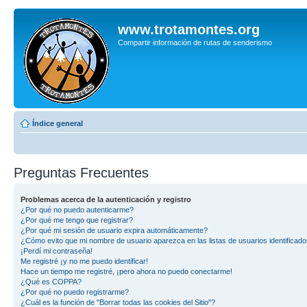
www.trotamontes.org
Compartir información de rutas de senderismo
Índice general
Preguntas Frecuentes
Problemas acerca de la autenticación y registro
¿Por qué no puedo autenticarme?
¿Por qué me tengo que registrar?
¿Por qué mi sesión de usuario expira automáticamente?
¿Cómo evito que mi nombre de usuario aparezca en las listas de usuarios identificad
¡Perdí mi contraseña!
Me registré ¡y no me puedo identificar!
Hace un tiempo me registré, ¡pero ahora no puedo conectarme!
¿Qué es COPPA?
¿Por qué no puedo registrarme?
¿Cuál es la función de "Borrar todas las cookies del Sitio"?