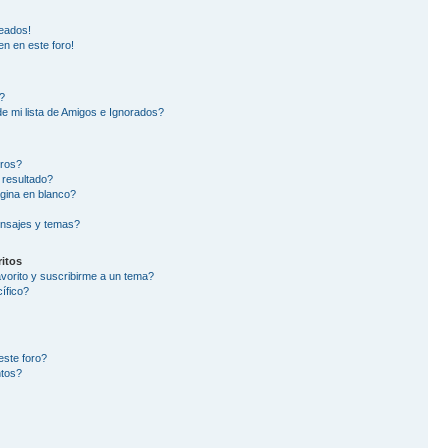
eados!
en en este foro!
?
e mi lista de Amigos e Ignorados?
oros?
 resultado?
gina en blanco?
nsajes y temas?
itos
avorito y suscribirme a un tema?
ífico?
este foro?
ntos?