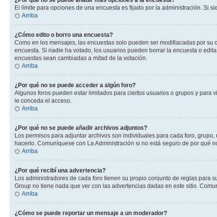
¿Por qué no se puede añadir más opciones a la encuesta?
El límite para opciones de una encuesta es fijado por la administración. Si 
Arriba
¿Cómo edito o borro una encuesta?
Como en los mensajes, las encuestas solo pueden ser modifiacadas por su cre
encuesta. Si nadie ha votado, los usuarios pueden borrar la encuesta o edit
encuestas sean cambiadas a mitad de la votación.
Arriba
¿Por qué no se puede acceder a algún foro?
Algunos foros pueden estar limitados para ciertos usuarios o grupos y para vi
le conceda el acceso.
Arriba
¿Por qué no se puede añadir archivos adjuntos?
Los permisos para adjuntar archivos son individuales para cada foro, grupo, 
hacerlo. Comuníquese con La Administración si no está seguro de por qué n
Arriba
¿Por qué recibí una advertencia?
Los administradores de cada foro tienen su propio conjunto de reglas para su
Group no tiene nada que ver con las advertencias dadas en este sitio. Comun
Arriba
¿Cómo se puede reportar un mensaje a un moderador?