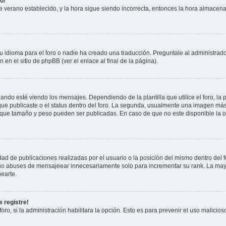
o!
 de verano establecido, y la hora sigue siendo incorrecta, entonces la hora almacen
 idioma para el foro o nadie ha creado una traducción. Preguntale al administrador
 en el sitio de phpBB (ver el enlace al final de la página).
 esté viendo los mensajes. Dependiendo de la plantilla que utilice el foro, la p
 que publicaste o el status dentro del foro. La segunda, usualmente una imagen m
n que tamaño y peso pueden ser publicadas. En caso de que no este disponible la 
ad de publicaciones realizadas por el usuario o la posición del mismo dentro del 
, no abuses de mensajeear innecesariamente solo para incrementar su rank. La may
earte.
 registre!
oro, si la administración habilitara la opción. Esto es para prevenir el uso malici