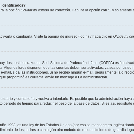
 identificados?
ará la opción
Ocultar mi estado de conexión
. Habilite la opción con
SI
y solamente s
varla o cambiarla. Visite la página de ingreso (login) y haga clic en
Olvidé mi co
hay dos posibles razones. Si el Sistema de Protección Infantil (COPPA) está activad
ta. Algunos foros disponen que las cuentas deben ser activadas, ya sea por usted m
un e-mail, siga las instrucciones. Si no recibió ningún e-mail, seguramente la direc
l que proporcinó es correcta, envíe un mensaje a La Administración.
 usuario y contraseña y vuelva a intentarlo. Es posible que la administración hay
eriodo de tiempo para reducir el peso de la base de datos. Si es así, registrate 
 1998, es una ley de los Estados Unidos (por eso se mantiene en inglés) donde se 
centimiento de los padres o con algún otro método de reconocimiento de guardia lega