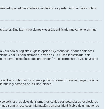
erá visto por administradores, moderadores y usted mismo. Será contado
ntraseña
. Siga las instrucciones y estará identificado nuevamente en muy
o y cuando se registró eligió la opción
Soy menor de 13 años
entonces
ismo o por La Administración, antes de que pueda identificarte; esta
ción de correo electrónico que proporcionó no es correcta o tal vez haya sido
a desactivado o borrado su cuenta por alguna razón. También, algunos foros
de nuevo y participa de las discuciones.
solicita a los sitios de Internet, los cuales son potenciales recolectores
l, que permita recolectar información personal identificable de un menor de