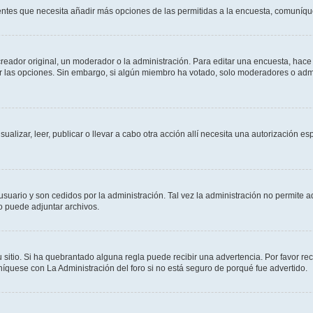
sientes que necesita añadir más opciones de las permitidas a la encuesta, comuníqu
ador original, un moderador o la administración. Para editar una encuesta, hace c
ar las opciones. Sin embargo, si algún miembro ha votado, solo moderadores o admi
sualizar, leer, publicar o llevar a cabo otra acción allí necesita una autorizació
usuario y son cedidos por la administración. Tal vez la administración no permite a
o puede adjuntar archivos.
 sitio. Si ha quebrantado alguna regla puede recibir una advertencia. Por favor re
íquese con La Administración del foro si no está seguro de porqué fue advertido.