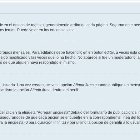
ic en el enlace de registro, generalmente arriba de cada página. Seguramente nece
os temas, Puede votar en las encuestas, etc.
propios mensajes. Para editarlos debe hacer clic en en botón
editar
, a veces esta 
sido modificado y las veces que lo ha hecho. No aparece si fue un moderador o la 
go de que alguien haya respondido el mismo.
 Usuario. Una vez creada, active la opción
Añadir firma
cuando publique un mensaj
sactivar la opción
Añadir firma
dentro del perfil.
 clic en la etiqueta "Agregar Encuesta" debajo del formulario de publicación; si n
, asegurandose de que cada opción se encuentre en la correspondiente línea del 
a la encuesta (0 para duración infinita) y por último la opción de permitir a lo usua