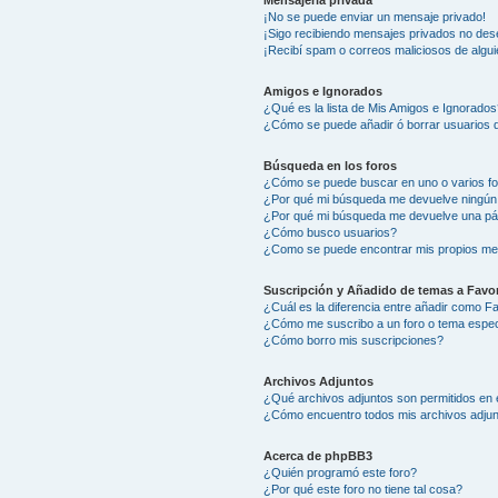
Mensajería privada
¡No se puede enviar un mensaje privado!
¡Sigo recibiendo mensajes privados no des
¡Recibí spam o correos maliciosos de algui
Amigos e Ignorados
¿Qué es la lista de Mis Amigos e Ignorados
¿Cómo se puede añadir ó borrar usuarios d
Búsqueda en los foros
¿Cómo se puede buscar en uno o varios f
¿Por qué mi búsqueda me devuelve ningún
¿Por qué mi búsqueda me devuelve una pá
¿Cómo busco usuarios?
¿Como se puede encontrar mis propios me
Suscripción y Añadido de temas a Favor
¿Cuál es la diferencia entre añadir como F
¿Cómo me suscribo a un foro o tema espec
¿Cómo borro mis suscripciones?
Archivos Adjuntos
¿Qué archivos adjuntos son permitidos en 
¿Cómo encuentro todos mis archivos adju
Acerca de phpBB3
¿Quién programó este foro?
¿Por qué este foro no tiene tal cosa?