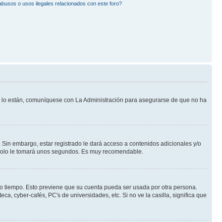
busos o usos ilegales relacionados con este foro?
Si lo están, comuníquese con La Administración para asegurarse de que no ha
 Sin embargo, estar registrado le dará acceso a contenidos adicionales y/o
n solo le tomará unos segundos. Es muy recomendable.
rto tiempo. Esto previene que su cuenta pueda ser usada por otra persona.
a, cyber-cafés, PC's de universidades, etc. Si no ve la casilla, significa que