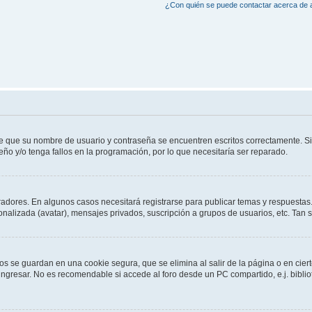
¿Con quién se puede contactar acerca de a
de que su nombre de usuario y contraseña se encuentren escritos correctamente. 
eño y/o tenga fallos en la programación, por lo que necesitaría ser reparado.
radores. En algunos casos necesitará registrarse para publicar temas y respuestas.
sonalizada (avatar), mensajes privados, suscripción a grupos de usuarios, etc. Ta
os se guardan en una cookie segura, que se elimina al salir de la página o en cie
gresar. No es recomendable si accede al foro desde un PC compartido, e.j. bibliotec