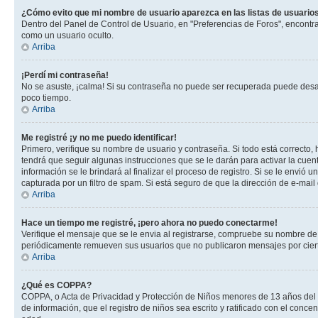
¿Cómo evito que mi nombre de usuario aparezca en las listas de usuarios
Dentro del Panel de Control de Usuario, en "Preferencias de Foros", encontr
como un usuario oculto.
Arriba
¡Perdí mi contraseña!
No se asuste, ¡calma! Si su contraseña no puede ser recuperada puede desacti
poco tiempo.
Arriba
Me registré ¡y no me puedo identificar!
Primero, verifique su nombre de usuario y contraseña. Si todo está correcto, 
tendrá que seguir algunas instrucciones que se le darán para activar la cuen
información se le brindará al finalizar el proceso de registro. Si se le envió 
capturada por un filtro de spam. Si está seguro de que la dirección de e-mai
Arriba
Hace un tiempo me registré, ¡pero ahora no puedo conectarme!
Verifique el mensaje que se le envia al registrarse, compruebe su nombre de
periódicamente remueven sus usuarios que no publicaron mensajes por cierto p
Arriba
¿Qué es COPPA?
COPPA, o Acta de Privacidad y Protección de Niños menores de 13 años del año
de información, que el registro de niños sea escrito y ratificado con el con