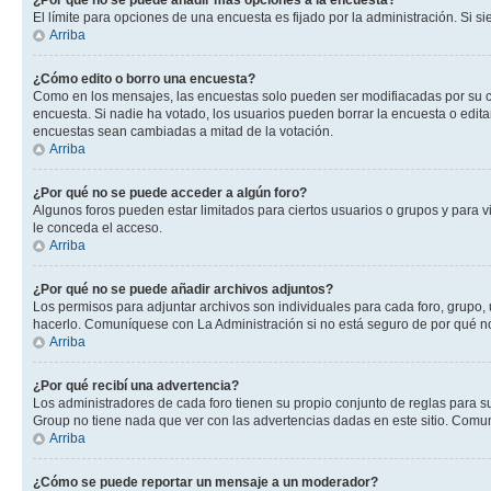
¿Por qué no se puede añadir más opciones a la encuesta?
El límite para opciones de una encuesta es fijado por la administración. Si 
Arriba
¿Cómo edito o borro una encuesta?
Como en los mensajes, las encuestas solo pueden ser modifiacadas por su cre
encuesta. Si nadie ha votado, los usuarios pueden borrar la encuesta o edit
encuestas sean cambiadas a mitad de la votación.
Arriba
¿Por qué no se puede acceder a algún foro?
Algunos foros pueden estar limitados para ciertos usuarios o grupos y para vi
le conceda el acceso.
Arriba
¿Por qué no se puede añadir archivos adjuntos?
Los permisos para adjuntar archivos son individuales para cada foro, grupo, 
hacerlo. Comuníquese con La Administración si no está seguro de por qué n
Arriba
¿Por qué recibí una advertencia?
Los administradores de cada foro tienen su propio conjunto de reglas para su
Group no tiene nada que ver con las advertencias dadas en este sitio. Comun
Arriba
¿Cómo se puede reportar un mensaje a un moderador?