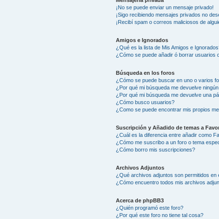
Mensajería privada
¡No se puede enviar un mensaje privado!
¡Sigo recibiendo mensajes privados no des
¡Recibí spam o correos maliciosos de algui
Amigos e Ignorados
¿Qué es la lista de Mis Amigos e Ignorados
¿Cómo se puede añadir ó borrar usuarios d
Búsqueda en los foros
¿Cómo se puede buscar en uno o varios f
¿Por qué mi búsqueda me devuelve ningún
¿Por qué mi búsqueda me devuelve una pá
¿Cómo busco usuarios?
¿Como se puede encontrar mis propios me
Suscripción y Añadido de temas a Favor
¿Cuál es la diferencia entre añadir como F
¿Cómo me suscribo a un foro o tema espec
¿Cómo borro mis suscripciones?
Archivos Adjuntos
¿Qué archivos adjuntos son permitidos en 
¿Cómo encuentro todos mis archivos adju
Acerca de phpBB3
¿Quién programó este foro?
¿Por qué este foro no tiene tal cosa?