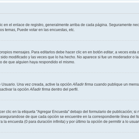
ic en el enlace de registro, generalmente arriba de cada página. Seguramente nece
os temas, Puede votar en las encuestas, etc.
propios mensajes. Para editarlos debe hacer clic en en botón
editar
, a veces esta 
sido modificado y las veces que lo ha hecho. No aparece si fue un moderador o la 
go de que alguien haya respondido el mismo.
 Usuario. Una vez creada, active la opción
Añadir firma
cuando publique un mensaj
sactivar la opción
Añadir firma
dentro del perfil.
 clic en la etiqueta "Agregar Encuesta" debajo del formulario de publicación; si n
, asegurandose de que cada opción se encuentre en la correspondiente línea del 
a la encuesta (0 para duración infinita) y por último la opción de permitir a lo usua