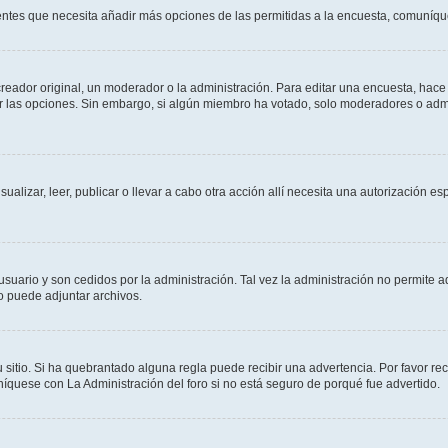
sientes que necesita añadir más opciones de las permitidas a la encuesta, comuníqu
ador original, un moderador o la administración. Para editar una encuesta, hace c
ar las opciones. Sin embargo, si algún miembro ha votado, solo moderadores o admi
sualizar, leer, publicar o llevar a cabo otra acción allí necesita una autorizació
usuario y son cedidos por la administración. Tal vez la administración no permite a
o puede adjuntar archivos.
 sitio. Si ha quebrantado alguna regla puede recibir una advertencia. Por favor re
íquese con La Administración del foro si no está seguro de porqué fue advertido.