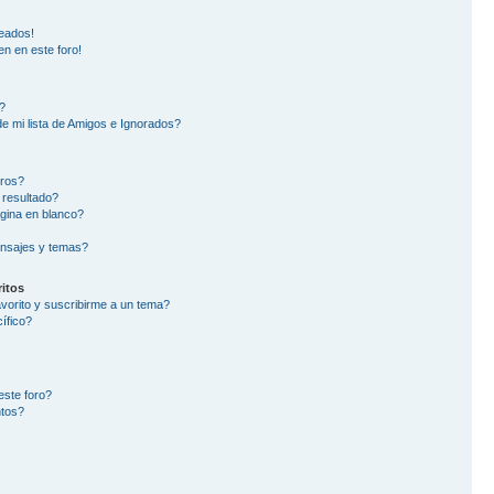
eados!
en en este foro!
?
e mi lista de Amigos e Ignorados?
oros?
 resultado?
gina en blanco?
nsajes y temas?
itos
avorito y suscribirme a un tema?
ífico?
este foro?
ntos?