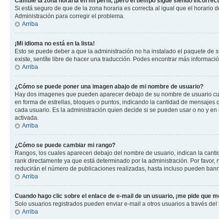
Cambié la zona horaria en mi perfil, ¡pero el tiempo sigue siendo incorrect
Si está seguro de que de la zona horaria es correcta al igual que el horario
Administración para corregir el problema.
Arriba
¡Mi idioma no está en la lista!
Esto se puede deber a que la administración no ha instalado el paquete de su
existe, sentíte libre de hacer una traducción. Podes encontrar más información
Arriba
¿Cómo se puede poner una imagen abajo de mi nombre de usuario?
Hay dos imagenes que pueden aparecer debajo de su nombre de usuario cuando
en forma de estrellas, bloques o puntos, indicando la cantidad de mensajes
cada usuario. Es la administración quien decide si se pueden usar o no y e
activada.
Arriba
¿Cómo se puede cambiar mi rango?
Rangos, los cuales aparecen debajo del nombre de usuario, indican la cantid
rank directamente ya que está determinado por la administración. Por favor
reducirán el número de publicaciones realizadas, hasta incluso pueden bann
Arriba
Cuando hago clic sobre el enlace de e-mail de un usuario, ¡me pide que me
Solo usuarios registrados pueden enviar e-mail a otros usuarios a través del f
Arriba