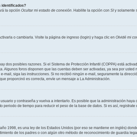
 identificados?
ará la opción
Ocultar mi estado de conexión
. Habilite la opción con
SI
y solamente s
varla o cambiarla. Visite la página de ingreso (login) y haga clic en
Olvidé mi co
hay dos posibles razones. Si el Sistema de Protección Infantil (COPPA) está activad
ta. Algunos foros disponen que las cuentas deben ser activadas, ya sea por usted m
un e-mail, siga las instrucciones. Si no recibió ningún e-mail, seguramente la direc
l que proporcinó es correcta, envíe un mensaje a La Administración.
 usuario y contraseña y vuelva a intentarlo. Es posible que la administración hay
eriodo de tiempo para reducir el peso de la base de datos. Si es así, registrate 
 1998, es una ley de los Estados Unidos (por eso se mantiene en inglés) donde se 
centimiento de los padres o con algún otro método de reconocimiento de guardia lega