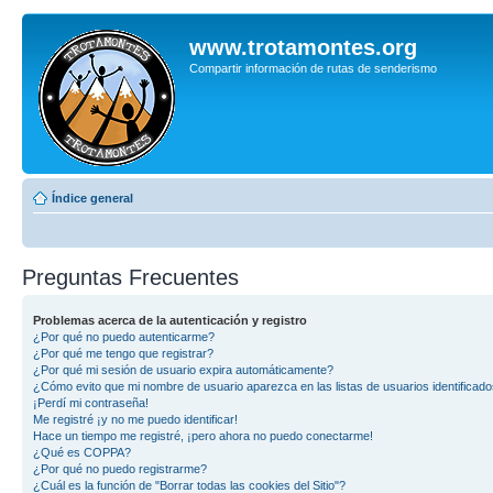
www.trotamontes.org
Compartir información de rutas de senderismo
Índice general
Preguntas Frecuentes
Problemas acerca de la autenticación y registro
¿Por qué no puedo autenticarme?
¿Por qué me tengo que registrar?
¿Por qué mi sesión de usuario expira automáticamente?
¿Cómo evito que mi nombre de usuario aparezca en las listas de usuarios identificad
¡Perdí mi contraseña!
Me registré ¡y no me puedo identificar!
Hace un tiempo me registré, ¡pero ahora no puedo conectarme!
¿Qué es COPPA?
¿Por qué no puedo registrarme?
¿Cuál es la función de "Borrar todas las cookies del Sitio"?