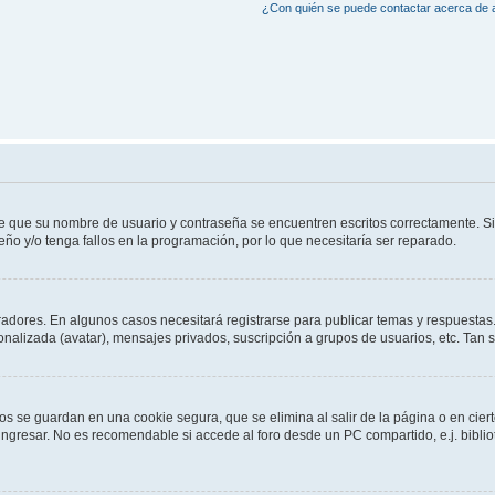
¿Con quién se puede contactar acerca de a
de que su nombre de usuario y contraseña se encuentren escritos correctamente. 
eño y/o tenga fallos en la programación, por lo que necesitaría ser reparado.
radores. En algunos casos necesitará registrarse para publicar temas y respuestas.
sonalizada (avatar), mensajes privados, suscripción a grupos de usuarios, etc. Ta
os se guardan en una cookie segura, que se elimina al salir de la página o en cie
gresar. No es recomendable si accede al foro desde un PC compartido, e.j. bibliotec