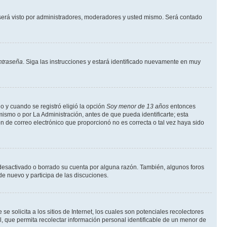
erá visto por administradores, moderadores y usted mismo. Será contado
ntraseña
. Siga las instrucciones y estará identificado nuevamente en muy
o y cuando se registró eligió la opción
Soy menor de 13 años
entonces
ismo o por La Administración, antes de que pueda identificarte; esta
ción de correo electrónico que proporcionó no es correcta o tal vez haya sido
a desactivado o borrado su cuenta por alguna razón. También, algunos foros
de nuevo y participa de las discuciones.
solicita a los sitios de Internet, los cuales son potenciales recolectores
l, que permita recolectar información personal identificable de un menor de