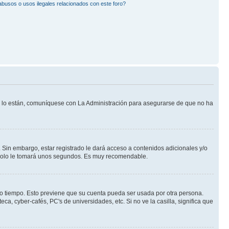
busos o usos ilegales relacionados con este foro?
Si lo están, comuníquese con La Administración para asegurarse de que no ha
 Sin embargo, estar registrado le dará acceso a contenidos adicionales y/o
n solo le tomará unos segundos. Es muy recomendable.
rto tiempo. Esto previene que su cuenta pueda ser usada por otra persona.
a, cyber-cafés, PC's de universidades, etc. Si no ve la casilla, significa que