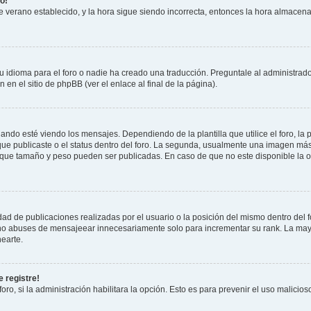
o!
 de verano establecido, y la hora sigue siendo incorrecta, entonces la hora almacen
 idioma para el foro o nadie ha creado una traducción. Preguntale al administrador
 en el sitio de phpBB (ver el enlace al final de la página).
 esté viendo los mensajes. Dependiendo de la plantilla que utilice el foro, la p
 que publicaste o el status dentro del foro. La segunda, usualmente una imagen m
n que tamaño y peso pueden ser publicadas. En caso de que no este disponible la 
ad de publicaciones realizadas por el usuario o la posición del mismo dentro del 
, no abuses de mensajeear innecesariamente solo para incrementar su rank. La may
earte.
 registre!
oro, si la administración habilitara la opción. Esto es para prevenir el uso malici