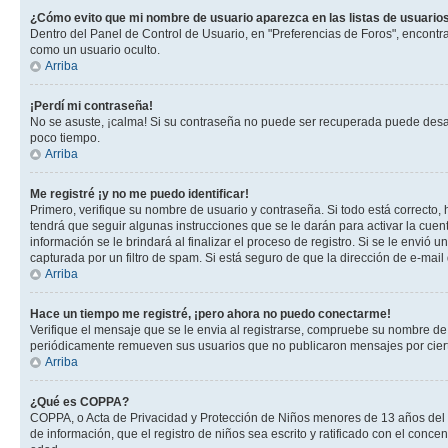
¿Cómo evito que mi nombre de usuario aparezca en las listas de usuarios
Dentro del Panel de Control de Usuario, en "Preferencias de Foros", encontr
como un usuario oculto.
Arriba
¡Perdí mi contraseña!
No se asuste, ¡calma! Si su contraseña no puede ser recuperada puede desacti
poco tiempo.
Arriba
Me registré ¡y no me puedo identificar!
Primero, verifique su nombre de usuario y contraseña. Si todo está correcto, 
tendrá que seguir algunas instrucciones que se le darán para activar la cuen
información se le brindará al finalizar el proceso de registro. Si se le envió 
capturada por un filtro de spam. Si está seguro de que la dirección de e-mai
Arriba
Hace un tiempo me registré, ¡pero ahora no puedo conectarme!
Verifique el mensaje que se le envia al registrarse, compruebe su nombre de
periódicamente remueven sus usuarios que no publicaron mensajes por cierto p
Arriba
¿Qué es COPPA?
COPPA, o Acta de Privacidad y Protección de Niños menores de 13 años del año
de información, que el registro de niños sea escrito y ratificado con el con