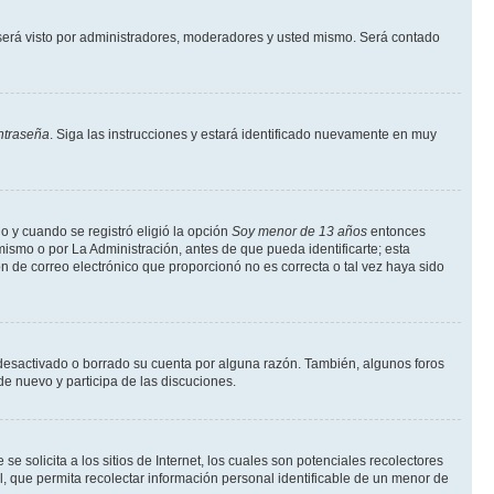
erá visto por administradores, moderadores y usted mismo. Será contado
ntraseña
. Siga las instrucciones y estará identificado nuevamente en muy
o y cuando se registró eligió la opción
Soy menor de 13 años
entonces
ismo o por La Administración, antes de que pueda identificarte; esta
ción de correo electrónico que proporcionó no es correcta o tal vez haya sido
a desactivado o borrado su cuenta por alguna razón. También, algunos foros
de nuevo y participa de las discuciones.
solicita a los sitios de Internet, los cuales son potenciales recolectores
l, que permita recolectar información personal identificable de un menor de