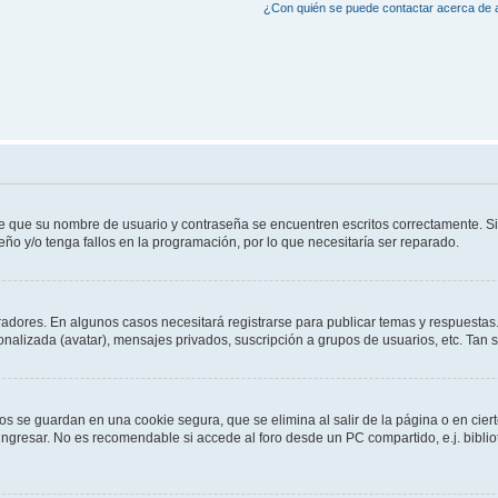
¿Con quién se puede contactar acerca de a
de que su nombre de usuario y contraseña se encuentren escritos correctamente. 
eño y/o tenga fallos en la programación, por lo que necesitaría ser reparado.
radores. En algunos casos necesitará registrarse para publicar temas y respuestas.
sonalizada (avatar), mensajes privados, suscripción a grupos de usuarios, etc. Ta
os se guardan en una cookie segura, que se elimina al salir de la página o en cie
gresar. No es recomendable si accede al foro desde un PC compartido, e.j. bibliotec