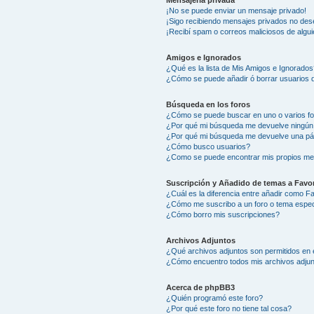
Mensajería privada
¡No se puede enviar un mensaje privado!
¡Sigo recibiendo mensajes privados no des
¡Recibí spam o correos maliciosos de algui
Amigos e Ignorados
¿Qué es la lista de Mis Amigos e Ignorados
¿Cómo se puede añadir ó borrar usuarios d
Búsqueda en los foros
¿Cómo se puede buscar en uno o varios f
¿Por qué mi búsqueda me devuelve ningún
¿Por qué mi búsqueda me devuelve una pá
¿Cómo busco usuarios?
¿Como se puede encontrar mis propios me
Suscripción y Añadido de temas a Favor
¿Cuál es la diferencia entre añadir como F
¿Cómo me suscribo a un foro o tema espec
¿Cómo borro mis suscripciones?
Archivos Adjuntos
¿Qué archivos adjuntos son permitidos en 
¿Cómo encuentro todos mis archivos adju
Acerca de phpBB3
¿Quién programó este foro?
¿Por qué este foro no tiene tal cosa?