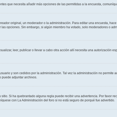
sientes que necesita añadir más opciones de las permitidas a la encuesta, comuníqu
ador original, un moderador o la administración. Para editar una encuesta, hace c
ar las opciones. Sin embargo, si algún miembro ha votado, solo moderadores o admi
sualizar, leer, publicar o llevar a cabo otra acción allí necesita una autorizació
usuario y son cedidos por la administración. Tal vez la administración no permite a
o puede adjuntar archivos.
 sitio. Si ha quebrantado alguna regla puede recibir una advertencia. Por favor re
íquese con La Administración del foro si no está seguro de porqué fue advertido.