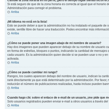
Cambié la zona horaria en mi perfil, ¡pero el tiempo sigue siendo incorrect
Si está seguro de que de la zona horaria es correcta al igual que el horario
Administración para corregir el problema.
Arriba
¡Mi idioma no está en la lista!
Esto se puede deber a que la administración no ha instalado el paquete de su
existe, sentíte libre de hacer una traducción. Podes encontrar más información
Arriba
¿Cómo se puede poner una imagen abajo de mi nombre de usuario?
Hay dos imagenes que pueden aparecer debajo de su nombre de usuario cuando
en forma de estrellas, bloques o puntos, indicando la cantidad de mensajes
cada usuario. Es la administración quien decide si se pueden usar o no y e
activada.
Arriba
¿Cómo se puede cambiar mi rango?
Rangos, los cuales aparecen debajo del nombre de usuario, indican la cantid
rank directamente ya que está determinado por la administración. Por favor
reducirán el número de publicaciones realizadas, hasta incluso pueden bann
Arriba
Cuando hago clic sobre el enlace de e-mail de un usuario, ¡me pide que me
Solo usuarios registrados pueden enviar e-mail a otros usuarios a través del f
Arriba