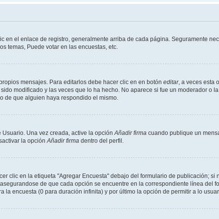
ic en el enlace de registro, generalmente arriba de cada página. Seguramente nece
os temas, Puede votar en las encuestas, etc.
propios mensajes. Para editarlos debe hacer clic en en botón
editar
, a veces esta 
sido modificado y las veces que lo ha hecho. No aparece si fue un moderador o la 
go de que alguien haya respondido el mismo.
 Usuario. Una vez creada, active la opción
Añadir firma
cuando publique un mensaj
sactivar la opción
Añadir firma
dentro del perfil.
 clic en la etiqueta "Agregar Encuesta" debajo del formulario de publicación; si n
, asegurandose de que cada opción se encuentre en la correspondiente línea del 
a la encuesta (0 para duración infinita) y por último la opción de permitir a lo usua