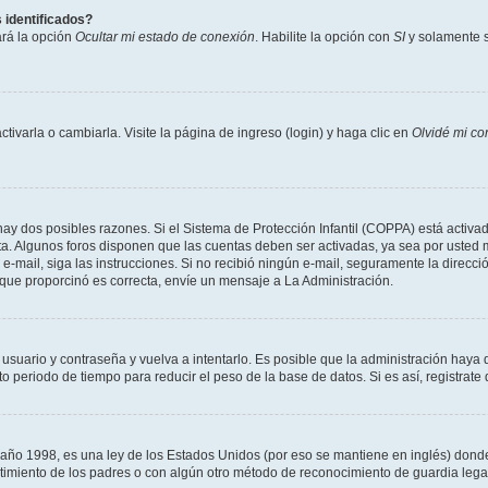
 identificados?
ará la opción
Ocultar mi estado de conexión
. Habilite la opción con
SI
y solamente s
varla o cambiarla. Visite la página de ingreso (login) y haga clic en
Olvidé mi co
hay dos posibles razones. Si el Sistema de Protección Infantil (COPPA) está activad
ta. Algunos foros disponen que las cuentas deben ser activadas, ya sea por usted m
un e-mail, siga las instrucciones. Si no recibió ningún e-mail, seguramente la direc
l que proporcinó es correcta, envíe un mensaje a La Administración.
 usuario y contraseña y vuelva a intentarlo. Es posible que la administración hay
eriodo de tiempo para reducir el peso de la base de datos. Si es así, registrate 
 1998, es una ley de los Estados Unidos (por eso se mantiene en inglés) donde se 
centimiento de los padres o con algún otro método de reconocimiento de guardia lega