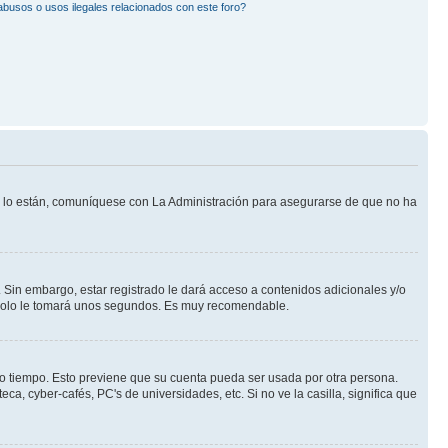
busos o usos ilegales relacionados con este foro?
Si lo están, comuníquese con La Administración para asegurarse de que no ha
 Sin embargo, estar registrado le dará acceso a contenidos adicionales y/o
n solo le tomará unos segundos. Es muy recomendable.
rto tiempo. Esto previene que su cuenta pueda ser usada por otra persona.
a, cyber-cafés, PC's de universidades, etc. Si no ve la casilla, significa que