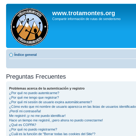
www.trotamontes.org
Compartir información de rutas de senderismo
Índice general
Preguntas Frecuentes
Problemas acerca de la autenticación y registro
¿Por qué no puedo autenticarme?
¿Por qué me tengo que registrar?
¿Por qué mi sesión de usuario expira automáticamente?
¿Cómo evito que mi nombre de usuario aparezca en las listas de usuarios identificad
¡Perdí mi contraseña!
Me registré ¡y no me puedo identificar!
Hace un tiempo me registré, ¡pero ahora no puedo conectarme!
¿Qué es COPPA?
¿Por qué no puedo registrarme?
¿Cuál es la función de "Borrar todas las cookies del Sitio"?