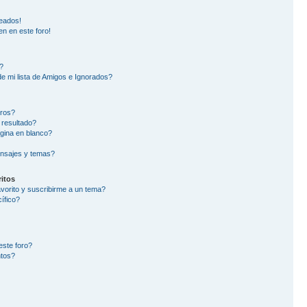
eados!
en en este foro!
?
e mi lista de Amigos e Ignorados?
oros?
 resultado?
gina en blanco?
nsajes y temas?
itos
avorito y suscribirme a un tema?
ífico?
este foro?
ntos?