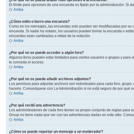
¿Por qué no se puede añadir más opciones a la encuesta?
El límite para opciones de una encuesta es fijado por la administración. Si 
Arriba
¿Cómo edito o borro una encuesta?
Como en los mensajes, las encuestas solo pueden ser modifiacadas por su cre
encuesta. Si nadie ha votado, los usuarios pueden borrar la encuesta o edit
encuestas sean cambiadas a mitad de la votación.
Arriba
¿Por qué no se puede acceder a algún foro?
Algunos foros pueden estar limitados para ciertos usuarios o grupos y para vi
le conceda el acceso.
Arriba
¿Por qué no se puede añadir archivos adjuntos?
Los permisos para adjuntar archivos son individuales para cada foro, grupo, 
hacerlo. Comuníquese con La Administración si no está seguro de por qué n
Arriba
¿Por qué recibí una advertencia?
Los administradores de cada foro tienen su propio conjunto de reglas para su
Group no tiene nada que ver con las advertencias dadas en este sitio. Comun
Arriba
¿Cómo se puede reportar un mensaje a un moderador?