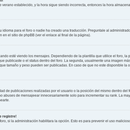
o!
 de verano establecido, y la hora sigue siendo incorrecta, entonces la hora almacen
 idioma para el foro o nadie ha creado una traducción. Preguntale al administrador
 en el sitio de phpBB (ver el enlace al final de la página).
 esté viendo los mensajes. Dependiendo de la plantilla que utilice el foro, la p
 que publicaste o el status dentro del foro. La segunda, usualmente una imagen m
n que tamaño y peso pueden ser publicadas. En caso de que no este disponible la 
ad de publicaciones realizadas por el usuario o la posición del mismo dentro del 
, no abuses de mensajeear innecesariamente solo para incrementar su rank. La may
earte.
 registre!
oro, si la administración habilitara la opción. Esto es para prevenir el uso malici