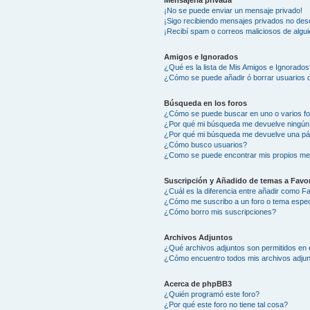
Mensajería privada
¡No se puede enviar un mensaje privado!
¡Sigo recibiendo mensajes privados no des
¡Recibí spam o correos maliciosos de algui
Amigos e Ignorados
¿Qué es la lista de Mis Amigos e Ignorados
¿Cómo se puede añadir ó borrar usuarios d
Búsqueda en los foros
¿Cómo se puede buscar en uno o varios f
¿Por qué mi búsqueda me devuelve ningún
¿Por qué mi búsqueda me devuelve una pá
¿Cómo busco usuarios?
¿Como se puede encontrar mis propios me
Suscripción y Añadido de temas a Favor
¿Cuál es la diferencia entre añadir como F
¿Cómo me suscribo a un foro o tema espec
¿Cómo borro mis suscripciones?
Archivos Adjuntos
¿Qué archivos adjuntos son permitidos en 
¿Cómo encuentro todos mis archivos adju
Acerca de phpBB3
¿Quién programó este foro?
¿Por qué este foro no tiene tal cosa?