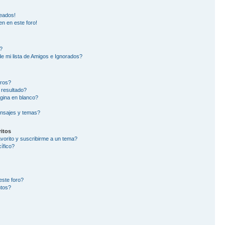
eados!
en en este foro!
?
e mi lista de Amigos e Ignorados?
oros?
 resultado?
gina en blanco?
nsajes y temas?
itos
avorito y suscribirme a un tema?
ífico?
este foro?
ntos?