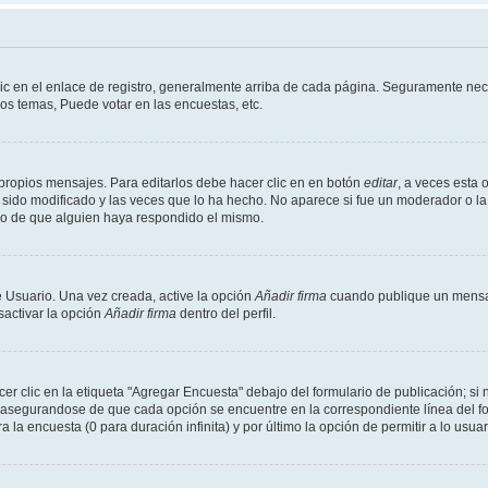
ic en el enlace de registro, generalmente arriba de cada página. Seguramente nece
os temas, Puede votar en las encuestas, etc.
propios mensajes. Para editarlos debe hacer clic en en botón
editar
, a veces esta 
sido modificado y las veces que lo ha hecho. No aparece si fue un moderador o la 
go de que alguien haya respondido el mismo.
 Usuario. Una vez creada, active la opción
Añadir firma
cuando publique un mensaj
sactivar la opción
Añadir firma
dentro del perfil.
 clic en la etiqueta "Agregar Encuesta" debajo del formulario de publicación; si n
, asegurandose de que cada opción se encuentre en la correspondiente línea del 
a la encuesta (0 para duración infinita) y por último la opción de permitir a lo usua