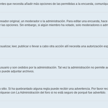
sientes que necesita añadir más opciones de las permitidas a la encuesta, comuníqu
ador original, un moderador o la administración. Para editar una encuesta, hace c
ar las opciones. Sin embargo, si algún miembro ha votado, solo moderadores o admi
sualizar, leer, publicar o llevar a cabo otra acción allí necesita una autorizació
usuario y son cedidos por la administración. Tal vez la administración no permite a
o puede adjuntar archivos.
 sitio. Si ha quebrantado alguna regla puede recibir una advertencia. Por favor re
íquese con La Administración del foro si no está seguro de porqué fue advertido.