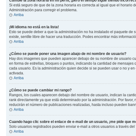
Cambié la zona horaria en mi perfil, ¡pero el tiempo sigue siendo incorrect
Si está seguro de que de la zona horaria es correcta al igual que el horario
Administración para corregir el problema.
Arriba
¡Mi idioma no está en la lista!
Esto se puede deber a que la administración no ha instalado el paquete de su
existe, sentíte libre de hacer una traducción. Podes encontrar más información
Arriba
¿Cómo se puede poner una imagen abajo de mi nombre de usuario?
Hay dos imagenes que pueden aparecer debajo de su nombre de usuario cuando
en forma de estrellas, bloques o puntos, indicando la cantidad de mensajes
cada usuario. Es la administración quien decide si se pueden usar o no y e
activada.
Arriba
¿Cómo se puede cambiar mi rango?
Rangos, los cuales aparecen debajo del nombre de usuario, indican la cantid
rank directamente ya que está determinado por la administración. Por favor
reducirán el número de publicaciones realizadas, hasta incluso pueden bann
Arriba
Cuando hago clic sobre el enlace de e-mail de un usuario, ¡me pide que me
Solo usuarios registrados pueden enviar e-mail a otros usuarios a través del f
Arriba