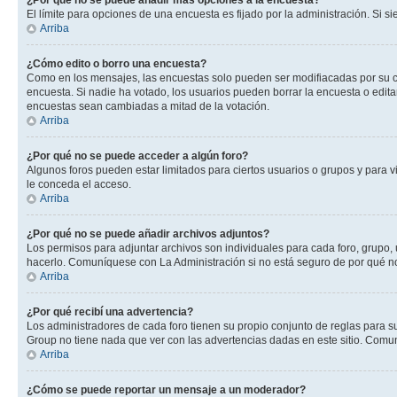
¿Por qué no se puede añadir más opciones a la encuesta?
El límite para opciones de una encuesta es fijado por la administración. Si 
Arriba
¿Cómo edito o borro una encuesta?
Como en los mensajes, las encuestas solo pueden ser modifiacadas por su cre
encuesta. Si nadie ha votado, los usuarios pueden borrar la encuesta o edit
encuestas sean cambiadas a mitad de la votación.
Arriba
¿Por qué no se puede acceder a algún foro?
Algunos foros pueden estar limitados para ciertos usuarios o grupos y para vi
le conceda el acceso.
Arriba
¿Por qué no se puede añadir archivos adjuntos?
Los permisos para adjuntar archivos son individuales para cada foro, grupo, 
hacerlo. Comuníquese con La Administración si no está seguro de por qué n
Arriba
¿Por qué recibí una advertencia?
Los administradores de cada foro tienen su propio conjunto de reglas para su
Group no tiene nada que ver con las advertencias dadas en este sitio. Comun
Arriba
¿Cómo se puede reportar un mensaje a un moderador?