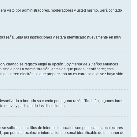
erá visto por administradores, moderadores y usted mismo. Será contado
ntraseña
. Siga las instrucciones y estará identificado nuevamente en muy
o y cuando se registró eligió la opción
Soy menor de 13 años
entonces
ismo o por La Administración, antes de que pueda identificarte; esta
ción de correo electrónico que proporcionó no es correcta o tal vez haya sido
a desactivado o borrado su cuenta por alguna razón. También, algunos foros
de nuevo y participa de las discuciones.
solicita a los sitios de Internet, los cuales son potenciales recolectores
l, que permita recolectar información personal identificable de un menor de