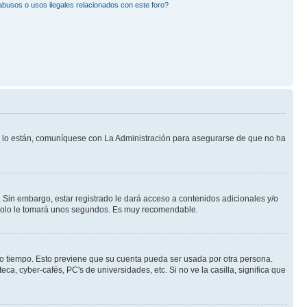
busos o usos ilegales relacionados con este foro?
Si lo están, comuníquese con La Administración para asegurarse de que no ha
 Sin embargo, estar registrado le dará acceso a contenidos adicionales y/o
n solo le tomará unos segundos. Es muy recomendable.
rto tiempo. Esto previene que su cuenta pueda ser usada por otra persona.
a, cyber-cafés, PC's de universidades, etc. Si no ve la casilla, significa que