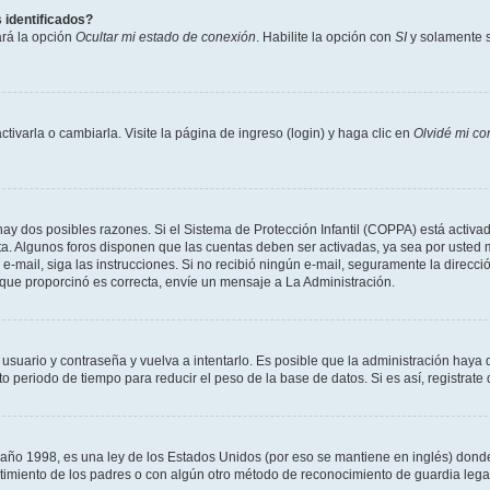
 identificados?
ará la opción
Ocultar mi estado de conexión
. Habilite la opción con
SI
y solamente s
varla o cambiarla. Visite la página de ingreso (login) y haga clic en
Olvidé mi co
hay dos posibles razones. Si el Sistema de Protección Infantil (COPPA) está activad
ta. Algunos foros disponen que las cuentas deben ser activadas, ya sea por usted m
un e-mail, siga las instrucciones. Si no recibió ningún e-mail, seguramente la direc
l que proporcinó es correcta, envíe un mensaje a La Administración.
 usuario y contraseña y vuelva a intentarlo. Es posible que la administración hay
eriodo de tiempo para reducir el peso de la base de datos. Si es así, registrate 
 1998, es una ley de los Estados Unidos (por eso se mantiene en inglés) donde se 
centimiento de los padres o con algún otro método de reconocimiento de guardia lega