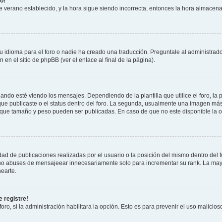
o!
 de verano establecido, y la hora sigue siendo incorrecta, entonces la hora almacen
 idioma para el foro o nadie ha creado una traducción. Preguntale al administrador
 en el sitio de phpBB (ver el enlace al final de la página).
 esté viendo los mensajes. Dependiendo de la plantilla que utilice el foro, la p
 que publicaste o el status dentro del foro. La segunda, usualmente una imagen m
n que tamaño y peso pueden ser publicadas. En caso de que no este disponible la 
ad de publicaciones realizadas por el usuario o la posición del mismo dentro del 
, no abuses de mensajeear innecesariamente solo para incrementar su rank. La may
earte.
 registre!
oro, si la administración habilitara la opción. Esto es para prevenir el uso malici