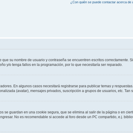
¿Con quién se puede contactar acerca de a
de que su nombre de usuario y contraseña se encuentren escritos correctamente. 
eño y/o tenga fallos en la programación, por lo que necesitaría ser reparado.
radores. En algunos casos necesitará registrarse para publicar temas y respuestas.
sonalizada (avatar), mensajes privados, suscripción a grupos de usuarios, etc. Ta
os se guardan en una cookie segura, que se elimina al salir de la página o en cie
gresar. No es recomendable si accede al foro desde un PC compartido, e.j. bibliotec