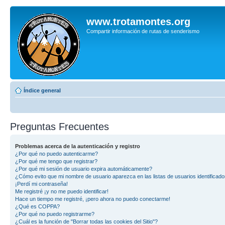
www.trotamontes.org
Compartir información de rutas de senderismo
Índice general
Preguntas Frecuentes
Problemas acerca de la autenticación y registro
¿Por qué no puedo autenticarme?
¿Por qué me tengo que registrar?
¿Por qué mi sesión de usuario expira automáticamente?
¿Cómo evito que mi nombre de usuario aparezca en las listas de usuarios identificad
¡Perdí mi contraseña!
Me registré ¡y no me puedo identificar!
Hace un tiempo me registré, ¡pero ahora no puedo conectarme!
¿Qué es COPPA?
¿Por qué no puedo registrarme?
¿Cuál es la función de "Borrar todas las cookies del Sitio"?