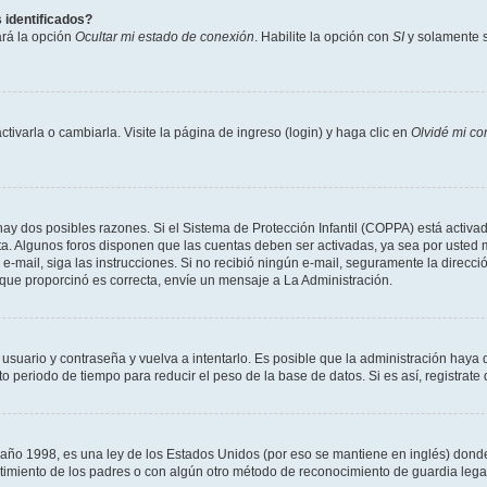
 identificados?
ará la opción
Ocultar mi estado de conexión
. Habilite la opción con
SI
y solamente s
varla o cambiarla. Visite la página de ingreso (login) y haga clic en
Olvidé mi co
hay dos posibles razones. Si el Sistema de Protección Infantil (COPPA) está activad
ta. Algunos foros disponen que las cuentas deben ser activadas, ya sea por usted m
un e-mail, siga las instrucciones. Si no recibió ningún e-mail, seguramente la direc
l que proporcinó es correcta, envíe un mensaje a La Administración.
 usuario y contraseña y vuelva a intentarlo. Es posible que la administración hay
eriodo de tiempo para reducir el peso de la base de datos. Si es así, registrate 
 1998, es una ley de los Estados Unidos (por eso se mantiene en inglés) donde se 
centimiento de los padres o con algún otro método de reconocimiento de guardia lega