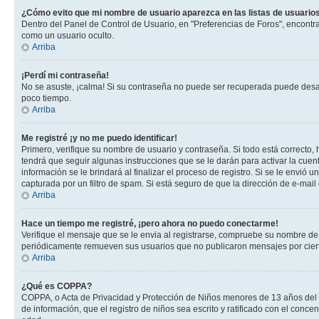
¿Cómo evito que mi nombre de usuario aparezca en las listas de usuarios
Dentro del Panel de Control de Usuario, en "Preferencias de Foros", encontr
como un usuario oculto.
Arriba
¡Perdí mi contraseña!
No se asuste, ¡calma! Si su contraseña no puede ser recuperada puede desacti
poco tiempo.
Arriba
Me registré ¡y no me puedo identificar!
Primero, verifique su nombre de usuario y contraseña. Si todo está correcto, 
tendrá que seguir algunas instrucciones que se le darán para activar la cuen
información se le brindará al finalizar el proceso de registro. Si se le envió 
capturada por un filtro de spam. Si está seguro de que la dirección de e-mai
Arriba
Hace un tiempo me registré, ¡pero ahora no puedo conectarme!
Verifique el mensaje que se le envia al registrarse, compruebe su nombre de
periódicamente remueven sus usuarios que no publicaron mensajes por cierto p
Arriba
¿Qué es COPPA?
COPPA, o Acta de Privacidad y Protección de Niños menores de 13 años del año
de información, que el registro de niños sea escrito y ratificado con el con