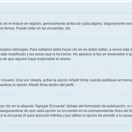
ic en el enlace de registro, generalmente arriba de cada página. Seguramente nece
os temas, Puede votar en las encuestas, etc.
propios mensajes. Para editarlos debe hacer clic en en botón
editar
, a veces esta 
sido modificado y las veces que lo ha hecho. No aparece si fue un moderador o la 
go de que alguien haya respondido el mismo.
 Usuario. Una vez creada, active la opción
Añadir firma
cuando publique un mensaj
sactivar la opción
Añadir firma
dentro del perfil.
 clic en la etiqueta "Agregar Encuesta" debajo del formulario de publicación; si n
, asegurandose de que cada opción se encuentre en la correspondiente línea del 
a la encuesta (0 para duración infinita) y por último la opción de permitir a lo usua