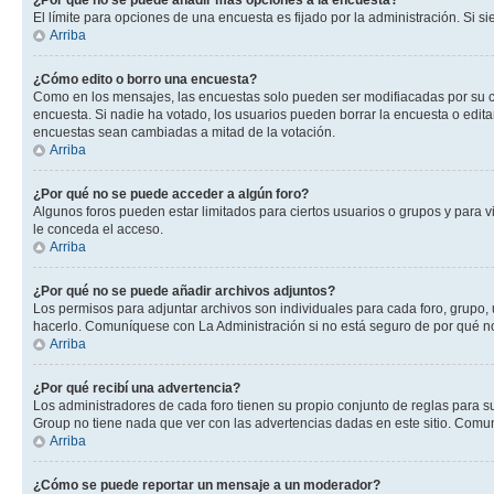
¿Por qué no se puede añadir más opciones a la encuesta?
El límite para opciones de una encuesta es fijado por la administración. Si 
Arriba
¿Cómo edito o borro una encuesta?
Como en los mensajes, las encuestas solo pueden ser modifiacadas por su cre
encuesta. Si nadie ha votado, los usuarios pueden borrar la encuesta o edit
encuestas sean cambiadas a mitad de la votación.
Arriba
¿Por qué no se puede acceder a algún foro?
Algunos foros pueden estar limitados para ciertos usuarios o grupos y para vi
le conceda el acceso.
Arriba
¿Por qué no se puede añadir archivos adjuntos?
Los permisos para adjuntar archivos son individuales para cada foro, grupo, 
hacerlo. Comuníquese con La Administración si no está seguro de por qué n
Arriba
¿Por qué recibí una advertencia?
Los administradores de cada foro tienen su propio conjunto de reglas para su
Group no tiene nada que ver con las advertencias dadas en este sitio. Comun
Arriba
¿Cómo se puede reportar un mensaje a un moderador?