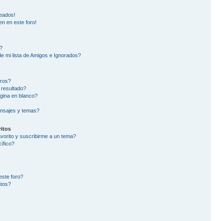
eados!
en en este foro!
?
e mi lista de Amigos e Ignorados?
oros?
 resultado?
gina en blanco?
nsajes y temas?
itos
avorito y suscribirme a un tema?
ífico?
este foro?
ntos?