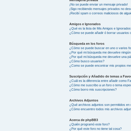
Mensajería privada
¡No se puede enviar un mensaje privado!
¡Sigo recibiendo mensajes privados no des
¡Recibí spam o correos maliciosos de algui
Amigos e Ignorados
¿Qué es la lista de Mis Amigos e Ignorados
¿Cómo se puede añadir ó borrar usuarios d
Búsqueda en los foros
¿Cómo se puede buscar en uno o varios f
¿Por qué mi búsqueda me devuelve ningún
¿Por qué mi búsqueda me devuelve una pá
¿Cómo busco usuarios?
¿Como se puede encontrar mis propios me
Suscripción y Añadido de temas a Favor
¿Cuál es la diferencia entre añadir como F
¿Cómo me suscribo a un foro o tema espec
¿Cómo borro mis suscripciones?
Archivos Adjuntos
¿Qué archivos adjuntos son permitidos en 
¿Cómo encuentro todos mis archivos adju
Acerca de phpBB3
¿Quién programó este foro?
¿Por qué este foro no tiene tal cosa?