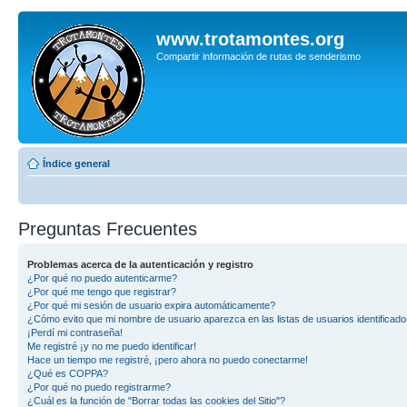
www.trotamontes.org
Compartir información de rutas de senderismo
Índice general
Preguntas Frecuentes
Problemas acerca de la autenticación y registro
¿Por qué no puedo autenticarme?
¿Por qué me tengo que registrar?
¿Por qué mi sesión de usuario expira automáticamente?
¿Cómo evito que mi nombre de usuario aparezca en las listas de usuarios identificad
¡Perdí mi contraseña!
Me registré ¡y no me puedo identificar!
Hace un tiempo me registré, ¡pero ahora no puedo conectarme!
¿Qué es COPPA?
¿Por qué no puedo registrarme?
¿Cuál es la función de "Borrar todas las cookies del Sitio"?