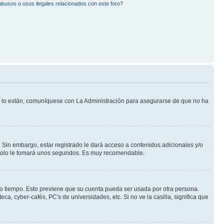
busos o usos ilegales relacionados con este foro?
Si lo están, comuníquese con La Administración para asegurarse de que no ha
 Sin embargo, estar registrado le dará acceso a contenidos adicionales y/o
n solo le tomará unos segundos. Es muy recomendable.
rto tiempo. Esto previene que su cuenta pueda ser usada por otra persona.
a, cyber-cafés, PC's de universidades, etc. Si no ve la casilla, significa que