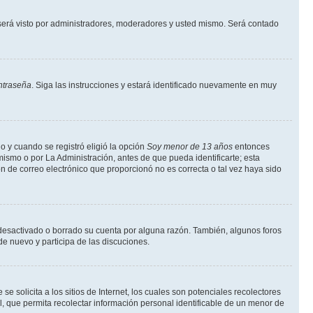
erá visto por administradores, moderadores y usted mismo. Será contado
ntraseña
. Siga las instrucciones y estará identificado nuevamente en muy
o y cuando se registró eligió la opción
Soy menor de 13 años
entonces
ismo o por La Administración, antes de que pueda identificarte; esta
ción de correo electrónico que proporcionó no es correcta o tal vez haya sido
a desactivado o borrado su cuenta por alguna razón. También, algunos foros
de nuevo y participa de las discuciones.
solicita a los sitios de Internet, los cuales son potenciales recolectores
l, que permita recolectar información personal identificable de un menor de