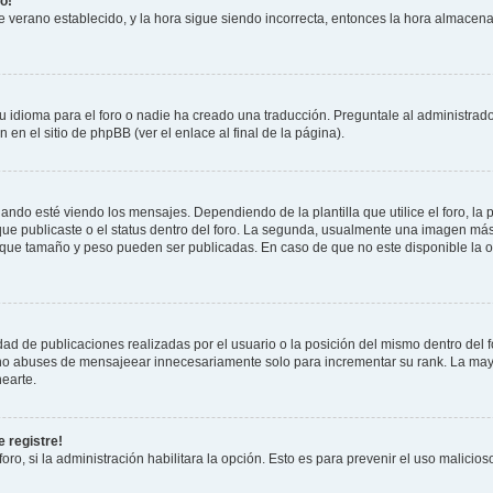
o!
 de verano establecido, y la hora sigue siendo incorrecta, entonces la hora almacen
 idioma para el foro o nadie ha creado una traducción. Preguntale al administrador
 en el sitio de phpBB (ver el enlace al final de la página).
 esté viendo los mensajes. Dependiendo de la plantilla que utilice el foro, la p
 que publicaste o el status dentro del foro. La segunda, usualmente una imagen m
n que tamaño y peso pueden ser publicadas. En caso de que no este disponible la 
ad de publicaciones realizadas por el usuario o la posición del mismo dentro del 
, no abuses de mensajeear innecesariamente solo para incrementar su rank. La may
earte.
 registre!
oro, si la administración habilitara la opción. Esto es para prevenir el uso malici