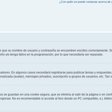
¿Con quién se puede contactar acerca de a
de que su nombre de usuario y contraseña se encuentren escritos correctamente. 
eño y/o tenga fallos en la programación, por lo que necesitaría ser reparado.
radores. En algunos casos necesitará registrarse para publicar temas y respuestas.
sonalizada (avatar), mensajes privados, suscripción a grupos de usuarios, etc. Ta
os se guardan en una cookie segura, que se elimina al salir de la página o en cie
gresar. No es recomendable si accede al foro desde un PC compartido, e.j. bibliotec