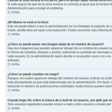
Cambié la zona horaria en mi perfil, ¡pero el tiempo sigue siendo incorrect
Si está seguro de que de la zona horaria es correcta al igual que el horario
Administración para corregir el problema.
Arriba
¡Mi idioma no está en la lista!
Esto se puede deber a que la administración no ha instalado el paquete de su
existe, sentíte libre de hacer una traducción. Podes encontrar más información
Arriba
¿Cómo se puede poner una imagen abajo de mi nombre de usuario?
Hay dos imagenes que pueden aparecer debajo de su nombre de usuario cuando
en forma de estrellas, bloques o puntos, indicando la cantidad de mensajes
cada usuario. Es la administración quien decide si se pueden usar o no y e
activada.
Arriba
¿Cómo se puede cambiar mi rango?
Rangos, los cuales aparecen debajo del nombre de usuario, indican la cantid
rank directamente ya que está determinado por la administración. Por favor
reducirán el número de publicaciones realizadas, hasta incluso pueden bann
Arriba
Cuando hago clic sobre el enlace de e-mail de un usuario, ¡me pide que me
Solo usuarios registrados pueden enviar e-mail a otros usuarios a través del f
Arriba