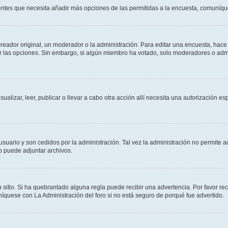
sientes que necesita añadir más opciones de las permitidas a la encuesta, comuníqu
ador original, un moderador o la administración. Para editar una encuesta, hace c
ar las opciones. Sin embargo, si algún miembro ha votado, solo moderadores o admi
sualizar, leer, publicar o llevar a cabo otra acción allí necesita una autorizació
usuario y son cedidos por la administración. Tal vez la administración no permite a
o puede adjuntar archivos.
 sitio. Si ha quebrantado alguna regla puede recibir una advertencia. Por favor re
íquese con La Administración del foro si no está seguro de porqué fue advertido.