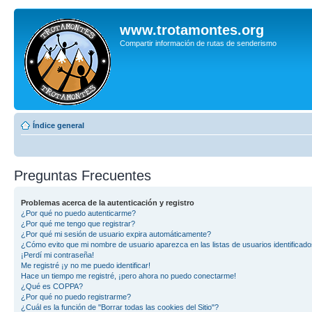
www.trotamontes.org
Compartir información de rutas de senderismo
Índice general
Preguntas Frecuentes
Problemas acerca de la autenticación y registro
¿Por qué no puedo autenticarme?
¿Por qué me tengo que registrar?
¿Por qué mi sesión de usuario expira automáticamente?
¿Cómo evito que mi nombre de usuario aparezca en las listas de usuarios identificad
¡Perdí mi contraseña!
Me registré ¡y no me puedo identificar!
Hace un tiempo me registré, ¡pero ahora no puedo conectarme!
¿Qué es COPPA?
¿Por qué no puedo registrarme?
¿Cuál es la función de "Borrar todas las cookies del Sitio"?