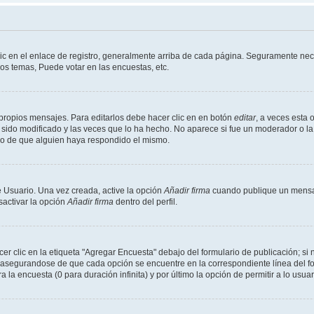
ic en el enlace de registro, generalmente arriba de cada página. Seguramente nece
os temas, Puede votar en las encuestas, etc.
propios mensajes. Para editarlos debe hacer clic en en botón
editar
, a veces esta 
sido modificado y las veces que lo ha hecho. No aparece si fue un moderador o la 
go de que alguien haya respondido el mismo.
 Usuario. Una vez creada, active la opción
Añadir firma
cuando publique un mensaj
sactivar la opción
Añadir firma
dentro del perfil.
 clic en la etiqueta "Agregar Encuesta" debajo del formulario de publicación; si n
, asegurandose de que cada opción se encuentre en la correspondiente línea del 
a la encuesta (0 para duración infinita) y por último la opción de permitir a lo usua