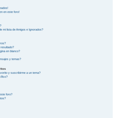
eados!
en en este foro!
?
e mi lista de Amigos e Ignorados?
oros?
 resultado?
gina en blanco?
nsajes y temas?
itos
avorito y suscribirme a un tema?
ífico?
este foro?
ntos?