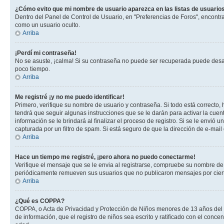
¿Cómo evito que mi nombre de usuario aparezca en las listas de usuarios
Dentro del Panel de Control de Usuario, en "Preferencias de Foros", encontr
como un usuario oculto.
Arriba
¡Perdí mi contraseña!
No se asuste, ¡calma! Si su contraseña no puede ser recuperada puede desacti
poco tiempo.
Arriba
Me registré ¡y no me puedo identificar!
Primero, verifique su nombre de usuario y contraseña. Si todo está correcto, 
tendrá que seguir algunas instrucciones que se le darán para activar la cuen
información se le brindará al finalizar el proceso de registro. Si se le envió 
capturada por un filtro de spam. Si está seguro de que la dirección de e-mai
Arriba
Hace un tiempo me registré, ¡pero ahora no puedo conectarme!
Verifique el mensaje que se le envia al registrarse, compruebe su nombre de
periódicamente remueven sus usuarios que no publicaron mensajes por cierto p
Arriba
¿Qué es COPPA?
COPPA, o Acta de Privacidad y Protección de Niños menores de 13 años del año
de información, que el registro de niños sea escrito y ratificado con el con