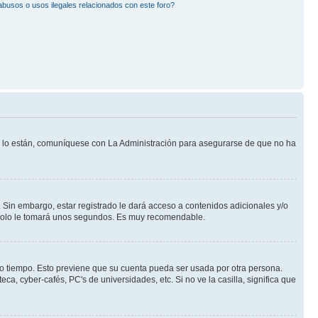
busos o usos ilegales relacionados con este foro?
Si lo están, comuníquese con La Administración para asegurarse de que no ha
 Sin embargo, estar registrado le dará acceso a contenidos adicionales y/o
n solo le tomará unos segundos. Es muy recomendable.
rto tiempo. Esto previene que su cuenta pueda ser usada por otra persona.
a, cyber-cafés, PC's de universidades, etc. Si no ve la casilla, significa que