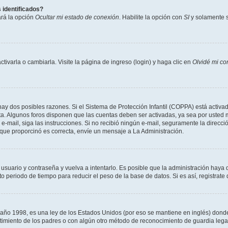
 identificados?
ará la opción
Ocultar mi estado de conexión
. Habilite la opción con
SI
y solamente s
varla o cambiarla. Visite la página de ingreso (login) y haga clic en
Olvidé mi co
hay dos posibles razones. Si el Sistema de Protección Infantil (COPPA) está activad
ta. Algunos foros disponen que las cuentas deben ser activadas, ya sea por usted m
un e-mail, siga las instrucciones. Si no recibió ningún e-mail, seguramente la direc
l que proporcinó es correcta, envíe un mensaje a La Administración.
 usuario y contraseña y vuelva a intentarlo. Es posible que la administración hay
eriodo de tiempo para reducir el peso de la base de datos. Si es así, registrate 
 1998, es una ley de los Estados Unidos (por eso se mantiene en inglés) donde se 
centimiento de los padres o con algún otro método de reconocimiento de guardia lega