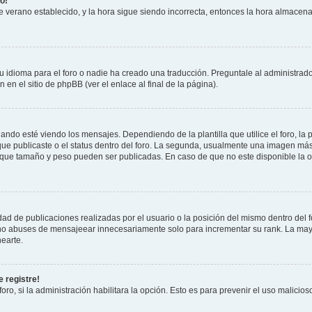
o!
 de verano establecido, y la hora sigue siendo incorrecta, entonces la hora almacen
 idioma para el foro o nadie ha creado una traducción. Preguntale al administrador
 en el sitio de phpBB (ver el enlace al final de la página).
 esté viendo los mensajes. Dependiendo de la plantilla que utilice el foro, la p
 que publicaste o el status dentro del foro. La segunda, usualmente una imagen m
n que tamaño y peso pueden ser publicadas. En caso de que no este disponible la 
ad de publicaciones realizadas por el usuario o la posición del mismo dentro del 
, no abuses de mensajeear innecesariamente solo para incrementar su rank. La may
earte.
 registre!
oro, si la administración habilitara la opción. Esto es para prevenir el uso malici