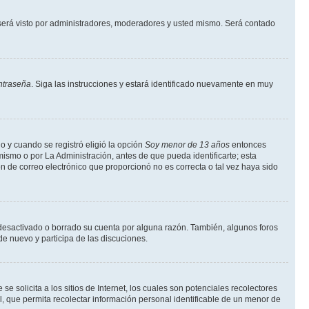
erá visto por administradores, moderadores y usted mismo. Será contado
ntraseña
. Siga las instrucciones y estará identificado nuevamente en muy
o y cuando se registró eligió la opción
Soy menor de 13 años
entonces
ismo o por La Administración, antes de que pueda identificarte; esta
ción de correo electrónico que proporcionó no es correcta o tal vez haya sido
a desactivado o borrado su cuenta por alguna razón. También, algunos foros
de nuevo y participa de las discuciones.
solicita a los sitios de Internet, los cuales son potenciales recolectores
l, que permita recolectar información personal identificable de un menor de