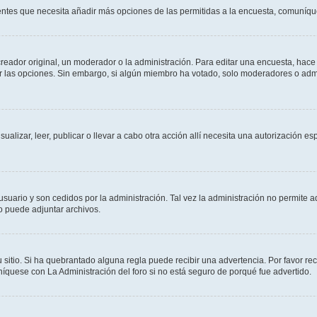
sientes que necesita añadir más opciones de las permitidas a la encuesta, comuníqu
ador original, un moderador o la administración. Para editar una encuesta, hace c
ar las opciones. Sin embargo, si algún miembro ha votado, solo moderadores o admi
sualizar, leer, publicar o llevar a cabo otra acción allí necesita una autorizació
usuario y son cedidos por la administración. Tal vez la administración no permite a
o puede adjuntar archivos.
 sitio. Si ha quebrantado alguna regla puede recibir una advertencia. Por favor re
íquese con La Administración del foro si no está seguro de porqué fue advertido.