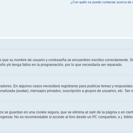
¿Con quién se puede contactar acerca de a
de que su nombre de usuario y contraseña se encuentren escritos correctamente. 
eño y/o tenga fallos en la programación, por lo que necesitaría ser reparado.
radores. En algunos casos necesitará registrarse para publicar temas y respuestas.
sonalizada (avatar), mensajes privados, suscripción a grupos de usuarios, etc. Ta
os se guardan en una cookie segura, que se elimina al salir de la página o en cie
gresar. No es recomendable si accede al foro desde un PC compartido, e.j. bibliotec