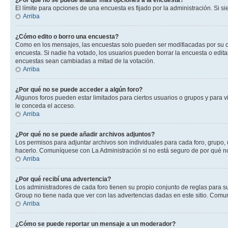
¿Por qué no se puede añadir más opciones a la encuesta?
El límite para opciones de una encuesta es fijado por la administración. Si 
Arriba
¿Cómo edito o borro una encuesta?
Como en los mensajes, las encuestas solo pueden ser modifiacadas por su cre
encuesta. Si nadie ha votado, los usuarios pueden borrar la encuesta o edit
encuestas sean cambiadas a mitad de la votación.
Arriba
¿Por qué no se puede acceder a algún foro?
Algunos foros pueden estar limitados para ciertos usuarios o grupos y para vi
le conceda el acceso.
Arriba
¿Por qué no se puede añadir archivos adjuntos?
Los permisos para adjuntar archivos son individuales para cada foro, grupo, 
hacerlo. Comuníquese con La Administración si no está seguro de por qué n
Arriba
¿Por qué recibí una advertencia?
Los administradores de cada foro tienen su propio conjunto de reglas para su
Group no tiene nada que ver con las advertencias dadas en este sitio. Comun
Arriba
¿Cómo se puede reportar un mensaje a un moderador?