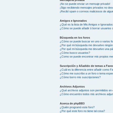
Mensajería privada
¡No se puede enviar un mensaje privado!
¡Sigo recibiendo mensajes privados no des
¡Recibí spam o correos maliciosos de algui
Amigos e Ignorados
¿Qué es la lista de Mis Amigos e Ignorados
¿Cómo se puede añadir ó borrar usuarios d
Búsqueda en los foros
¿Cómo se puede buscar en uno o varios f
¿Por qué mi búsqueda me devuelve ningún
¿Por qué mi búsqueda me devuelve una pá
¿Cómo busco usuarios?
¿Como se puede encontrar mis propios me
Suscripción y Añadido de temas a Favor
¿Cuál es la diferencia entre añadir como F
¿Cómo me suscribo a un foro o tema espec
¿Cómo borro mis suscripciones?
Archivos Adjuntos
¿Qué archivos adjuntos son permitidos en 
¿Cómo encuentro todos mis archivos adju
Acerca de phpBB3
¿Quién programó este foro?
¿Por qué este foro no tiene tal cosa?