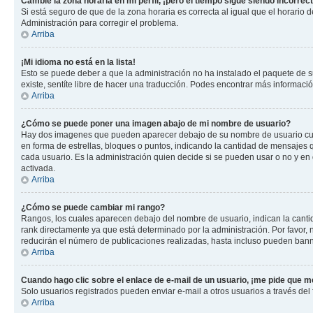
Cambié la zona horaria en mi perfil, ¡pero el tiempo sigue siendo incorrect
Si está seguro de que de la zona horaria es correcta al igual que el horario
Administración para corregir el problema.
Arriba
¡Mi idioma no está en la lista!
Esto se puede deber a que la administración no ha instalado el paquete de su
existe, sentíte libre de hacer una traducción. Podes encontrar más información
Arriba
¿Cómo se puede poner una imagen abajo de mi nombre de usuario?
Hay dos imagenes que pueden aparecer debajo de su nombre de usuario cuando
en forma de estrellas, bloques o puntos, indicando la cantidad de mensajes
cada usuario. Es la administración quien decide si se pueden usar o no y e
activada.
Arriba
¿Cómo se puede cambiar mi rango?
Rangos, los cuales aparecen debajo del nombre de usuario, indican la cantid
rank directamente ya que está determinado por la administración. Por favor
reducirán el número de publicaciones realizadas, hasta incluso pueden bann
Arriba
Cuando hago clic sobre el enlace de e-mail de un usuario, ¡me pide que me
Solo usuarios registrados pueden enviar e-mail a otros usuarios a través del f
Arriba