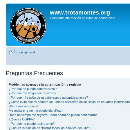
www.trotamontes.org
Compartir información de rutas de senderismo
Índice general
Preguntas Frecuentes
Problemas acerca de la autenticación y registro
¿Por qué no puedo autenticarme?
¿Por qué me tengo que registrar?
¿Por qué mi sesión de usuario expira automáticamente?
¿Cómo evito que mi nombre de usuario aparezca en las listas de usuarios identificad
¡Perdí mi contraseña!
Me registré ¡y no me puedo identificar!
Hace un tiempo me registré, ¡pero ahora no puedo conectarme!
¿Qué es COPPA?
¿Por qué no puedo registrarme?
¿Cuál es la función de "Borrar todas las cookies del Sitio"?