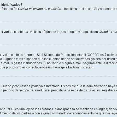
 identificados?
ará la opción
Ocultar mi estado de conexión
. Habilite la opción con
SI
y solamente s
varla o cambiarla. Visite la página de ingreso (login) y haga clic en
Olvidé mi co
hay dos posibles razones. Si el Sistema de Protección Infantil (COPPA) está activad
ta. Algunos foros disponen que las cuentas deben ser activadas, ya sea por usted m
un e-mail, siga las instrucciones. Si no recibió ningún e-mail, seguramente la direc
l que proporcinó es correcta, envíe un mensaje a La Administración.
 usuario y contraseña y vuelva a intentarlo. Es posible que la administración hay
eriodo de tiempo para reducir el peso de la base de datos. Si es así, registrate 
 1998, es una ley de los Estados Unidos (por eso se mantiene en inglés) donde se 
centimiento de los padres o con algún otro método de reconocimiento de guardia lega