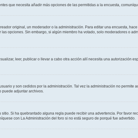
sientes que necesita añadir más opciones de las permitidas a la encuesta, comuníqu
ador original, un moderador o la administración. Para editar una encuesta, hace c
ar las opciones. Sin embargo, si algún miembro ha votado, solo moderadores o admi
sualizar, leer, publicar o llevar a cabo otra acción allí necesita una autorizació
usuario y son cedidos por la administración. Tal vez la administración no permite a
o puede adjuntar archivos.
 sitio. Si ha quebrantado alguna regla puede recibir una advertencia. Por favor re
íquese con La Administración del foro si no está seguro de porqué fue advertido.