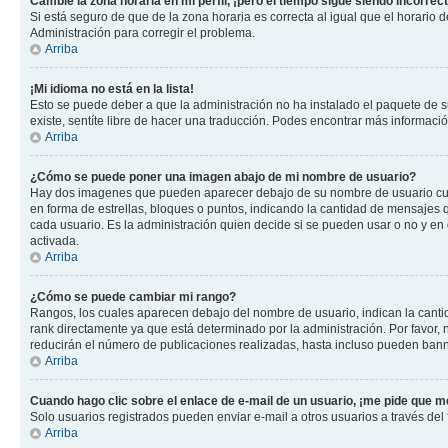
Cambié la zona horaria en mi perfil, ¡pero el tiempo sigue siendo incorrect
Si está seguro de que de la zona horaria es correcta al igual que el horario
Administración para corregir el problema.
Arriba
¡Mi idioma no está en la lista!
Esto se puede deber a que la administración no ha instalado el paquete de su
existe, sentíte libre de hacer una traducción. Podes encontrar más información
Arriba
¿Cómo se puede poner una imagen abajo de mi nombre de usuario?
Hay dos imagenes que pueden aparecer debajo de su nombre de usuario cuando
en forma de estrellas, bloques o puntos, indicando la cantidad de mensajes
cada usuario. Es la administración quien decide si se pueden usar o no y e
activada.
Arriba
¿Cómo se puede cambiar mi rango?
Rangos, los cuales aparecen debajo del nombre de usuario, indican la cantid
rank directamente ya que está determinado por la administración. Por favor
reducirán el número de publicaciones realizadas, hasta incluso pueden bann
Arriba
Cuando hago clic sobre el enlace de e-mail de un usuario, ¡me pide que me
Solo usuarios registrados pueden enviar e-mail a otros usuarios a través del f
Arriba