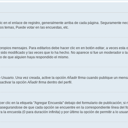
ic en el enlace de registro, generalmente arriba de cada página. Seguramente nece
os temas, Puede votar en las encuestas, etc.
propios mensajes. Para editarlos debe hacer clic en en botón
editar
, a veces esta 
sido modificado y las veces que lo ha hecho. No aparece si fue un moderador o la 
go de que alguien haya respondido el mismo.
 Usuario. Una vez creada, active la opción
Añadir firma
cuando publique un mensaj
sactivar la opción
Añadir firma
dentro del perfil.
 clic en la etiqueta "Agregar Encuesta" debajo del formulario de publicación; si n
, asegurandose de que cada opción se encuentre en la correspondiente línea del 
a la encuesta (0 para duración infinita) y por último la opción de permitir a lo usua