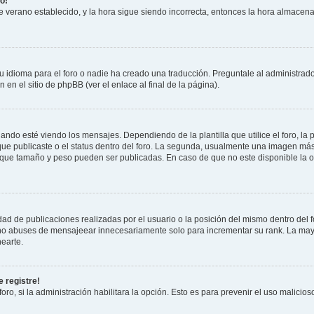
o!
 de verano establecido, y la hora sigue siendo incorrecta, entonces la hora almacen
 idioma para el foro o nadie ha creado una traducción. Preguntale al administrador
 en el sitio de phpBB (ver el enlace al final de la página).
 esté viendo los mensajes. Dependiendo de la plantilla que utilice el foro, la p
 que publicaste o el status dentro del foro. La segunda, usualmente una imagen m
n que tamaño y peso pueden ser publicadas. En caso de que no este disponible la 
ad de publicaciones realizadas por el usuario o la posición del mismo dentro del 
, no abuses de mensajeear innecesariamente solo para incrementar su rank. La may
earte.
 registre!
oro, si la administración habilitara la opción. Esto es para prevenir el uso malici