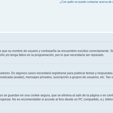
¿Con quién se puede contactar acerca de a
de que su nombre de usuario y contraseña se encuentren escritos correctamente. 
eño y/o tenga fallos en la programación, por lo que necesitaría ser reparado.
radores. En algunos casos necesitará registrarse para publicar temas y respuestas.
sonalizada (avatar), mensajes privados, suscripción a grupos de usuarios, etc. Ta
os se guardan en una cookie segura, que se elimina al salir de la página o en cie
gresar. No es recomendable si accede al foro desde un PC compartido, e.j. bibliotec