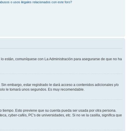
busos o usos ilegales relacionados con este foro?
Si lo están, comuníquese con La Administración para asegurarse de que no ha
 Sin embargo, estar registrado le dará acceso a contenidos adicionales y/o
n solo le tomará unos segundos. Es muy recomendable.
rto tiempo. Esto previene que su cuenta pueda ser usada por otra persona.
a, cyber-cafés, PC's de universidades, etc. Si no ve la casilla, significa que