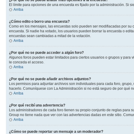
¿Por qué no se puede añadir más opciones a la encuesta?
El límite para opciones de una encuesta es fijado por la administración. Si 
Arriba
¿Cómo edito o borro una encuesta?
Como en los mensajes, las encuestas solo pueden ser modifiacadas por su cre
encuesta. Si nadie ha votado, los usuarios pueden borrar la encuesta o edit
encuestas sean cambiadas a mitad de la votación.
Arriba
¿Por qué no se puede acceder a algún foro?
Algunos foros pueden estar limitados para ciertos usuarios o grupos y para vi
le conceda el acceso.
Arriba
¿Por qué no se puede añadir archivos adjuntos?
Los permisos para adjuntar archivos son individuales para cada foro, grupo, 
hacerlo. Comuníquese con La Administración si no está seguro de por qué n
Arriba
¿Por qué recibí una advertencia?
Los administradores de cada foro tienen su propio conjunto de reglas para su
Group no tiene nada que ver con las advertencias dadas en este sitio. Comun
Arriba
¿Cómo se puede reportar un mensaje a un moderador?