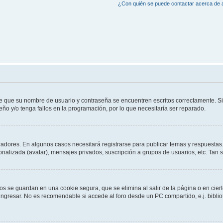
¿Con quién se puede contactar acerca de a
de que su nombre de usuario y contraseña se encuentren escritos correctamente. 
eño y/o tenga fallos en la programación, por lo que necesitaría ser reparado.
radores. En algunos casos necesitará registrarse para publicar temas y respuestas.
sonalizada (avatar), mensajes privados, suscripción a grupos de usuarios, etc. Ta
os se guardan en una cookie segura, que se elimina al salir de la página o en cie
gresar. No es recomendable si accede al foro desde un PC compartido, e.j. bibliotec