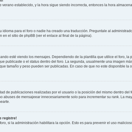
o!
 de verano establecido, y la hora sigue siendo incorrecta, entonces la hora almacen
 idioma para el foro o nadie ha creado una traducción. Preguntale al administrador
 en el sitio de phpBB (ver el enlace al final de la página).
 esté viendo los mensajes. Dependiendo de la plantilla que utilice el foro, la p
 que publicaste o el status dentro del foro. La segunda, usualmente una imagen m
n que tamaño y peso pueden ser publicadas. En caso de que no este disponible la 
ad de publicaciones realizadas por el usuario o la posición del mismo dentro del 
, no abuses de mensajeear innecesariamente solo para incrementar su rank. La may
earte.
 registre!
oro, si la administración habilitara la opción. Esto es para prevenir el uso malici