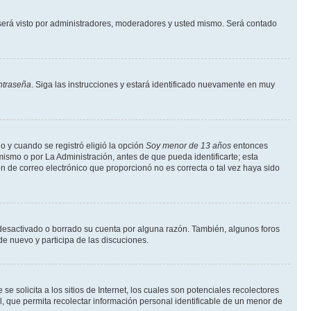
erá visto por administradores, moderadores y usted mismo. Será contado
ntraseña
. Siga las instrucciones y estará identificado nuevamente en muy
o y cuando se registró eligió la opción
Soy menor de 13 años
entonces
ismo o por La Administración, antes de que pueda identificarte; esta
ción de correo electrónico que proporcionó no es correcta o tal vez haya sido
a desactivado o borrado su cuenta por alguna razón. También, algunos foros
de nuevo y participa de las discuciones.
solicita a los sitios de Internet, los cuales son potenciales recolectores
l, que permita recolectar información personal identificable de un menor de