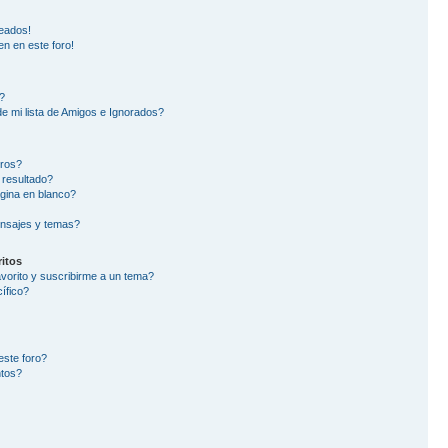
eados!
en en este foro!
?
e mi lista de Amigos e Ignorados?
oros?
 resultado?
gina en blanco?
nsajes y temas?
itos
avorito y suscribirme a un tema?
ífico?
este foro?
ntos?