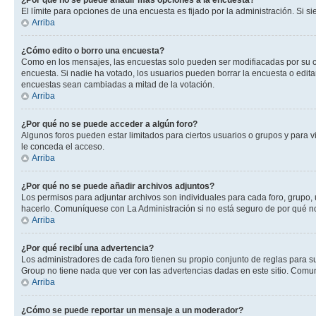
¿Por qué no se puede añadir más opciones a la encuesta?
El límite para opciones de una encuesta es fijado por la administración. Si 
Arriba
¿Cómo edito o borro una encuesta?
Como en los mensajes, las encuestas solo pueden ser modifiacadas por su cre
encuesta. Si nadie ha votado, los usuarios pueden borrar la encuesta o edit
encuestas sean cambiadas a mitad de la votación.
Arriba
¿Por qué no se puede acceder a algún foro?
Algunos foros pueden estar limitados para ciertos usuarios o grupos y para vi
le conceda el acceso.
Arriba
¿Por qué no se puede añadir archivos adjuntos?
Los permisos para adjuntar archivos son individuales para cada foro, grupo, 
hacerlo. Comuníquese con La Administración si no está seguro de por qué n
Arriba
¿Por qué recibí una advertencia?
Los administradores de cada foro tienen su propio conjunto de reglas para su
Group no tiene nada que ver con las advertencias dadas en este sitio. Comun
Arriba
¿Cómo se puede reportar un mensaje a un moderador?