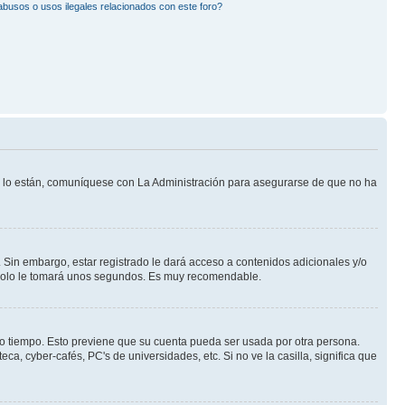
busos o usos ilegales relacionados con este foro?
Si lo están, comuníquese con La Administración para asegurarse de que no ha
 Sin embargo, estar registrado le dará acceso a contenidos adicionales y/o
n solo le tomará unos segundos. Es muy recomendable.
rto tiempo. Esto previene que su cuenta pueda ser usada por otra persona.
a, cyber-cafés, PC's de universidades, etc. Si no ve la casilla, significa que