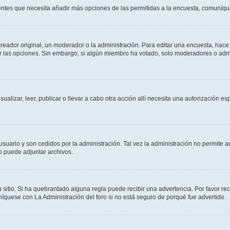
sientes que necesita añadir más opciones de las permitidas a la encuesta, comuníqu
ador original, un moderador o la administración. Para editar una encuesta, hace c
ar las opciones. Sin embargo, si algún miembro ha votado, solo moderadores o admi
sualizar, leer, publicar o llevar a cabo otra acción allí necesita una autorizació
usuario y son cedidos por la administración. Tal vez la administración no permite a
o puede adjuntar archivos.
 sitio. Si ha quebrantado alguna regla puede recibir una advertencia. Por favor re
íquese con La Administración del foro si no está seguro de porqué fue advertido.