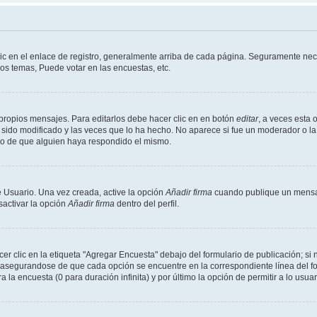
ic en el enlace de registro, generalmente arriba de cada página. Seguramente nece
os temas, Puede votar en las encuestas, etc.
propios mensajes. Para editarlos debe hacer clic en en botón
editar
, a veces esta 
sido modificado y las veces que lo ha hecho. No aparece si fue un moderador o la 
go de que alguien haya respondido el mismo.
 Usuario. Una vez creada, active la opción
Añadir firma
cuando publique un mensaj
sactivar la opción
Añadir firma
dentro del perfil.
 clic en la etiqueta "Agregar Encuesta" debajo del formulario de publicación; si n
, asegurandose de que cada opción se encuentre en la correspondiente línea del 
a la encuesta (0 para duración infinita) y por último la opción de permitir a lo usua