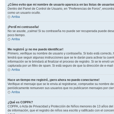
¿Cómo evito que mi nombre de usuario aparezca en las listas de usuarios
Dentro del Panel de Control de Usuario, en "Preferencias de Foros", encontr
como un usuario oculto.
Arriba
¡Perdí mi contraseña!
No se asuste, ¡calma! Si su contraseña no puede ser recuperada puede desacti
poco tiempo.
Arriba
Me registré ¡y no me puedo identificar!
Primero, verifique su nombre de usuario y contraseña. Si todo está correcto, 
tendrá que seguir algunas instrucciones que se le darán para activar la cuen
información se le brindará al finalizar el proceso de registro. Si se le envió 
capturada por un filtro de spam. Si está seguro de que la dirección de e-mai
Arriba
Hace un tiempo me registré, ¡pero ahora no puedo conectarme!
Verifique el mensaje que se le envia al registrarse, compruebe su nombre de
periódicamente remueven sus usuarios que no publicaron mensajes por cierto p
Arriba
¿Qué es COPPA?
COPPA, o Acta de Privacidad y Protección de Niños menores de 13 años del año
de información, que el registro de niños sea escrito y ratificado con el con