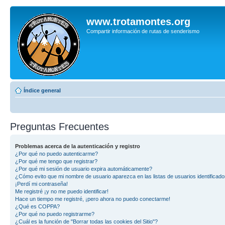
www.trotamontes.org
Compartir información de rutas de senderismo
Índice general
Preguntas Frecuentes
Problemas acerca de la autenticación y registro
¿Por qué no puedo autenticarme?
¿Por qué me tengo que registrar?
¿Por qué mi sesión de usuario expira automáticamente?
¿Cómo evito que mi nombre de usuario aparezca en las listas de usuarios identificad
¡Perdí mi contraseña!
Me registré ¡y no me puedo identificar!
Hace un tiempo me registré, ¡pero ahora no puedo conectarme!
¿Qué es COPPA?
¿Por qué no puedo registrarme?
¿Cuál es la función de "Borrar todas las cookies del Sitio"?