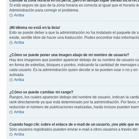
Cambié la zona horaria en mi perfil, ¡pero el tiempo sigue siendo incorrect
Si está seguro de que de la zona horaria es correcta al igual que el horario
Administración para corregir el problema.
Arriba
¡Mi idioma no está en la lista!
Esto se puede deber a que la administración no ha instalado el paquete de su
existe, sentíte libre de hacer una traducción. Podes encontrar más información
Arriba
¿Cómo se puede poner una imagen abajo de mi nombre de usuario?
Hay dos imagenes que pueden aparecer debajo de su nombre de usuario cuando
en forma de estrellas, bloques o puntos, indicando la cantidad de mensajes
cada usuario. Es la administración quien decide si se pueden usar o no y e
activada.
Arriba
¿Cómo se puede cambiar mi rango?
Rangos, los cuales aparecen debajo del nombre de usuario, indican la cantid
rank directamente ya que está determinado por la administración. Por favor
reducirán el número de publicaciones realizadas, hasta incluso pueden bann
Arriba
Cuando hago clic sobre el enlace de e-mail de un usuario, ¡me pide que me
Solo usuarios registrados pueden enviar e-mail a otros usuarios a través del f
Arriba