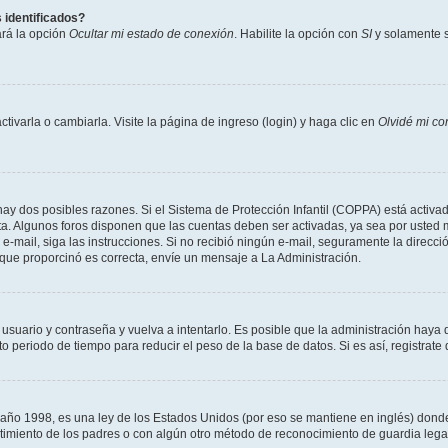
 identificados?
ará la opción
Ocultar mi estado de conexión
. Habilite la opción con
SI
y solamente s
varla o cambiarla. Visite la página de ingreso (login) y haga clic en
Olvidé mi co
hay dos posibles razones. Si el Sistema de Protección Infantil (COPPA) está activad
ta. Algunos foros disponen que las cuentas deben ser activadas, ya sea por usted m
un e-mail, siga las instrucciones. Si no recibió ningún e-mail, seguramente la direc
l que proporcinó es correcta, envíe un mensaje a La Administración.
 usuario y contraseña y vuelva a intentarlo. Es posible que la administración hay
eriodo de tiempo para reducir el peso de la base de datos. Si es así, registrate 
 1998, es una ley de los Estados Unidos (por eso se mantiene en inglés) donde se 
centimiento de los padres o con algún otro método de reconocimiento de guardia lega