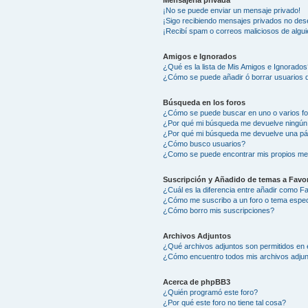
Mensajería privada
¡No se puede enviar un mensaje privado!
¡Sigo recibiendo mensajes privados no des
¡Recibí spam o correos maliciosos de algui
Amigos e Ignorados
¿Qué es la lista de Mis Amigos e Ignorados
¿Cómo se puede añadir ó borrar usuarios d
Búsqueda en los foros
¿Cómo se puede buscar en uno o varios f
¿Por qué mi búsqueda me devuelve ningún
¿Por qué mi búsqueda me devuelve una pá
¿Cómo busco usuarios?
¿Como se puede encontrar mis propios me
Suscripción y Añadido de temas a Favor
¿Cuál es la diferencia entre añadir como F
¿Cómo me suscribo a un foro o tema espec
¿Cómo borro mis suscripciones?
Archivos Adjuntos
¿Qué archivos adjuntos son permitidos en 
¿Cómo encuentro todos mis archivos adju
Acerca de phpBB3
¿Quién programó este foro?
¿Por qué este foro no tiene tal cosa?