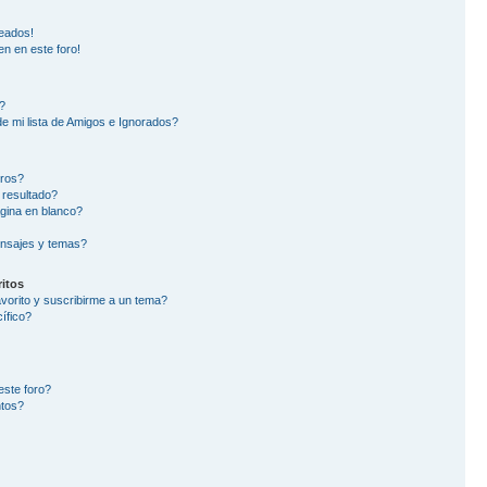
eados!
en en este foro!
?
e mi lista de Amigos e Ignorados?
oros?
 resultado?
gina en blanco?
nsajes y temas?
itos
avorito y suscribirme a un tema?
ífico?
este foro?
ntos?