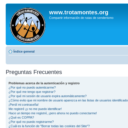
www.trotamontes.org
Compartir información de rutas de senderismo
Índice general
Preguntas Frecuentes
Problemas acerca de la autenticación y registro
¿Por qué no puedo autenticarme?
¿Por qué me tengo que registrar?
¿Por qué mi sesión de usuario expira automáticamente?
¿Cómo evito que mi nombre de usuario aparezca en las listas de usuarios identificad
¡Perdí mi contraseña!
Me registré ¡y no me puedo identificar!
Hace un tiempo me registré, ¡pero ahora no puedo conectarme!
¿Qué es COPPA?
¿Por qué no puedo registrarme?
¿Cuál es la función de "Borrar todas las cookies del Sitio"?