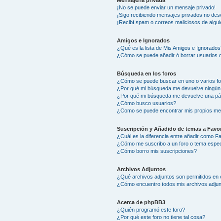
Mensajería privada
¡No se puede enviar un mensaje privado!
¡Sigo recibiendo mensajes privados no des
¡Recibí spam o correos maliciosos de algui
Amigos e Ignorados
¿Qué es la lista de Mis Amigos e Ignorados
¿Cómo se puede añadir ó borrar usuarios d
Búsqueda en los foros
¿Cómo se puede buscar en uno o varios f
¿Por qué mi búsqueda me devuelve ningún
¿Por qué mi búsqueda me devuelve una pá
¿Cómo busco usuarios?
¿Como se puede encontrar mis propios me
Suscripción y Añadido de temas a Favor
¿Cuál es la diferencia entre añadir como F
¿Cómo me suscribo a un foro o tema espec
¿Cómo borro mis suscripciones?
Archivos Adjuntos
¿Qué archivos adjuntos son permitidos en 
¿Cómo encuentro todos mis archivos adju
Acerca de phpBB3
¿Quién programó este foro?
¿Por qué este foro no tiene tal cosa?