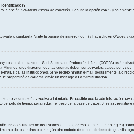
 identificados?
ará la opción
Ocultar mi estado de conexión
. Habilite la opción con
SI
y solamente s
varla o cambiarla. Visite la página de ingreso (login) y haga clic en
Olvidé mi co
hay dos posibles razones. Si el Sistema de Protección Infantil (COPPA) está activad
ta. Algunos foros disponen que las cuentas deben ser activadas, ya sea por usted m
un e-mail, siga las instrucciones. Si no recibió ningún e-mail, seguramente la direc
l que proporcinó es correcta, envíe un mensaje a La Administración.
 usuario y contraseña y vuelva a intentarlo. Es posible que la administración hay
eriodo de tiempo para reducir el peso de la base de datos. Si es así, registrate 
 1998, es una ley de los Estados Unidos (por eso se mantiene en inglés) donde se 
centimiento de los padres o con algún otro método de reconocimiento de guardia lega