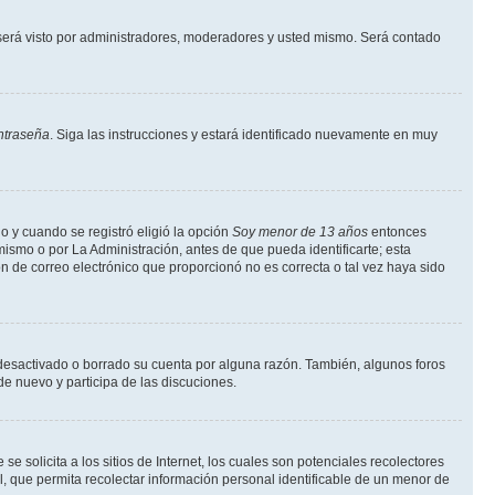
erá visto por administradores, moderadores y usted mismo. Será contado
ntraseña
. Siga las instrucciones y estará identificado nuevamente en muy
o y cuando se registró eligió la opción
Soy menor de 13 años
entonces
ismo o por La Administración, antes de que pueda identificarte; esta
ción de correo electrónico que proporcionó no es correcta o tal vez haya sido
a desactivado o borrado su cuenta por alguna razón. También, algunos foros
de nuevo y participa de las discuciones.
solicita a los sitios de Internet, los cuales son potenciales recolectores
l, que permita recolectar información personal identificable de un menor de