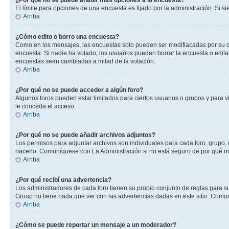
¿Por qué no se puede añadir más opciones a la encuesta?
El límite para opciones de una encuesta es fijado por la administración. Si 
Arriba
¿Cómo edito o borro una encuesta?
Como en los mensajes, las encuestas solo pueden ser modifiacadas por su cre
encuesta. Si nadie ha votado, los usuarios pueden borrar la encuesta o edit
encuestas sean cambiadas a mitad de la votación.
Arriba
¿Por qué no se puede acceder a algún foro?
Algunos foros pueden estar limitados para ciertos usuarios o grupos y para vi
le conceda el acceso.
Arriba
¿Por qué no se puede añadir archivos adjuntos?
Los permisos para adjuntar archivos son individuales para cada foro, grupo, 
hacerlo. Comuníquese con La Administración si no está seguro de por qué n
Arriba
¿Por qué recibí una advertencia?
Los administradores de cada foro tienen su propio conjunto de reglas para su
Group no tiene nada que ver con las advertencias dadas en este sitio. Comun
Arriba
¿Cómo se puede reportar un mensaje a un moderador?