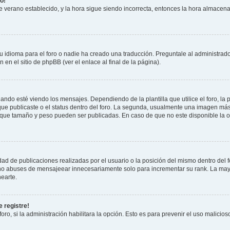
o!
 de verano establecido, y la hora sigue siendo incorrecta, entonces la hora almacen
 idioma para el foro o nadie ha creado una traducción. Preguntale al administrador
 en el sitio de phpBB (ver el enlace al final de la página).
 esté viendo los mensajes. Dependiendo de la plantilla que utilice el foro, la p
 que publicaste o el status dentro del foro. La segunda, usualmente una imagen m
n que tamaño y peso pueden ser publicadas. En caso de que no este disponible la 
ad de publicaciones realizadas por el usuario o la posición del mismo dentro del 
, no abuses de mensajeear innecesariamente solo para incrementar su rank. La may
earte.
 registre!
oro, si la administración habilitara la opción. Esto es para prevenir el uso malici