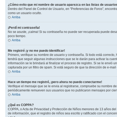
¿Cómo evito que mi nombre de usuario aparezca en las listas de usuarios
Dentro del Panel de Control de Usuario, en "Preferencias de Foros", encontr
como un usuario oculto.
Arriba
¡Perdí mi contraseña!
No se asuste, ¡calma! Si su contraseña no puede ser recuperada puede desacti
poco tiempo.
Arriba
Me registré ¡y no me puedo identificar!
Primero, verifique su nombre de usuario y contraseña. Si todo está correcto, 
tendrá que seguir algunas instrucciones que se le darán para activar la cuen
información se le brindará al finalizar el proceso de registro. Si se le envió 
capturada por un filtro de spam. Si está seguro de que la dirección de e-mai
Arriba
Hace un tiempo me registré, ¡pero ahora no puedo conectarme!
Verifique el mensaje que se le envia al registrarse, compruebe su nombre de
periódicamente remueven sus usuarios que no publicaron mensajes por cierto p
Arriba
¿Qué es COPPA?
COPPA, o Acta de Privacidad y Protección de Niños menores de 13 años del año
de información, que el registro de niños sea escrito y ratificado con el con