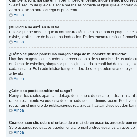
Cambié la zona horaria en mi perfil, ¡pero el tiempo sigue siendo incorrect
Si está seguro de que de la zona horaria es correcta al igual que el horario
Administración para corregir el problema.
Arriba
¡Mi idioma no está en la lista!
Esto se puede deber a que la administración no ha instalado el paquete de su
existe, sentíte libre de hacer una traducción. Podes encontrar más información
Arriba
¿Cómo se puede poner una imagen abajo de mi nombre de usuario?
Hay dos imagenes que pueden aparecer debajo de su nombre de usuario cuando
en forma de estrellas, bloques o puntos, indicando la cantidad de mensajes
cada usuario. Es la administración quien decide si se pueden usar o no y e
activada.
Arriba
¿Cómo se puede cambiar mi rango?
Rangos, los cuales aparecen debajo del nombre de usuario, indican la cantid
rank directamente ya que está determinado por la administración. Por favor
reducirán el número de publicaciones realizadas, hasta incluso pueden bann
Arriba
Cuando hago clic sobre el enlace de e-mail de un usuario, ¡me pide que me
Solo usuarios registrados pueden enviar e-mail a otros usuarios a través del f
Arriba