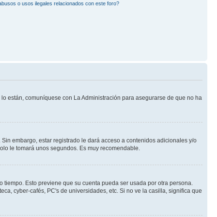
busos o usos ilegales relacionados con este foro?
Si lo están, comuníquese con La Administración para asegurarse de que no ha
 Sin embargo, estar registrado le dará acceso a contenidos adicionales y/o
n solo le tomará unos segundos. Es muy recomendable.
rto tiempo. Esto previene que su cuenta pueda ser usada por otra persona.
a, cyber-cafés, PC's de universidades, etc. Si no ve la casilla, significa que