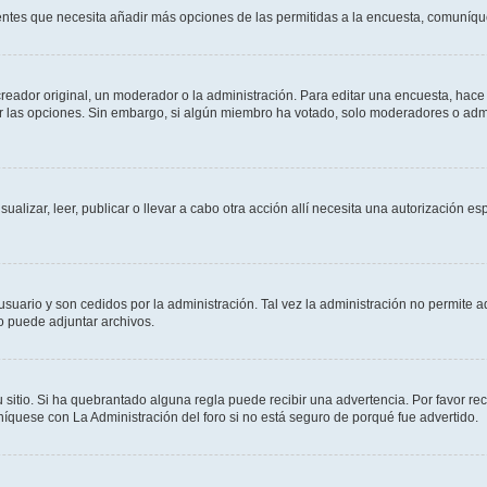
sientes que necesita añadir más opciones de las permitidas a la encuesta, comuníqu
ador original, un moderador o la administración. Para editar una encuesta, hace c
ar las opciones. Sin embargo, si algún miembro ha votado, solo moderadores o admi
sualizar, leer, publicar o llevar a cabo otra acción allí necesita una autorizació
usuario y son cedidos por la administración. Tal vez la administración no permite a
o puede adjuntar archivos.
 sitio. Si ha quebrantado alguna regla puede recibir una advertencia. Por favor re
íquese con La Administración del foro si no está seguro de porqué fue advertido.