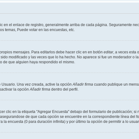
ic en el enlace de registro, generalmente arriba de cada página. Seguramente nece
os temas, Puede votar en las encuestas, etc.
propios mensajes. Para editarlos debe hacer clic en en botón
editar
, a veces esta 
sido modificado y las veces que lo ha hecho. No aparece si fue un moderador o la 
go de que alguien haya respondido el mismo.
 Usuario. Una vez creada, active la opción
Añadir firma
cuando publique un mensaj
sactivar la opción
Añadir firma
dentro del perfil.
 clic en la etiqueta "Agregar Encuesta" debajo del formulario de publicación; si n
, asegurandose de que cada opción se encuentre en la correspondiente línea del 
a la encuesta (0 para duración infinita) y por último la opción de permitir a lo usua