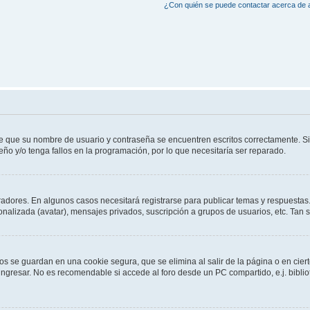
¿Con quién se puede contactar acerca de a
de que su nombre de usuario y contraseña se encuentren escritos correctamente. 
eño y/o tenga fallos en la programación, por lo que necesitaría ser reparado.
radores. En algunos casos necesitará registrarse para publicar temas y respuestas.
sonalizada (avatar), mensajes privados, suscripción a grupos de usuarios, etc. Ta
os se guardan en una cookie segura, que se elimina al salir de la página o en cie
gresar. No es recomendable si accede al foro desde un PC compartido, e.j. bibliotec