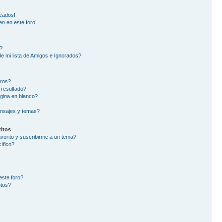
eados!
en en este foro!
?
e mi lista de Amigos e Ignorados?
oros?
 resultado?
gina en blanco?
nsajes y temas?
itos
avorito y suscribirme a un tema?
ífico?
este foro?
ntos?