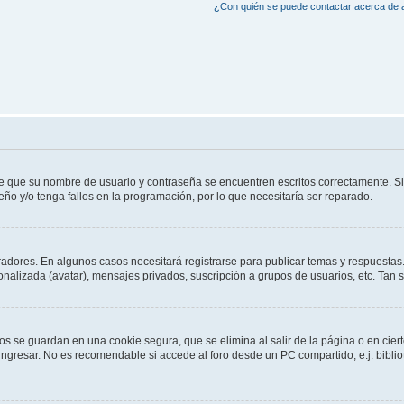
¿Con quién se puede contactar acerca de a
de que su nombre de usuario y contraseña se encuentren escritos correctamente. 
eño y/o tenga fallos en la programación, por lo que necesitaría ser reparado.
radores. En algunos casos necesitará registrarse para publicar temas y respuestas.
sonalizada (avatar), mensajes privados, suscripción a grupos de usuarios, etc. Ta
os se guardan en una cookie segura, que se elimina al salir de la página o en cie
gresar. No es recomendable si accede al foro desde un PC compartido, e.j. bibliotec