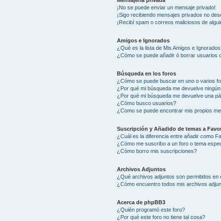
Mensajería privada
¡No se puede enviar un mensaje privado!
¡Sigo recibiendo mensajes privados no des
¡Recibí spam o correos maliciosos de algui
Amigos e Ignorados
¿Qué es la lista de Mis Amigos e Ignorados
¿Cómo se puede añadir ó borrar usuarios d
Búsqueda en los foros
¿Cómo se puede buscar en uno o varios f
¿Por qué mi búsqueda me devuelve ningún
¿Por qué mi búsqueda me devuelve una pá
¿Cómo busco usuarios?
¿Como se puede encontrar mis propios me
Suscripción y Añadido de temas a Favor
¿Cuál es la diferencia entre añadir como F
¿Cómo me suscribo a un foro o tema espec
¿Cómo borro mis suscripciones?
Archivos Adjuntos
¿Qué archivos adjuntos son permitidos en 
¿Cómo encuentro todos mis archivos adju
Acerca de phpBB3
¿Quién programó este foro?
¿Por qué este foro no tiene tal cosa?