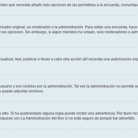
sientes que necesita añadir más opciones de las permitidas a la encuesta, comuníqu
ador original, un moderador o la administración. Para editar una encuesta, hace c
ar las opciones. Sin embargo, si algún miembro ha votado, solo moderadores o admi
sualizar, leer, publicar o llevar a cabo otra acción allí necesita una autorizació
usuario y son cedidos por la administración. Tal vez la administración no permite a
o puede adjuntar archivos.
 sitio. Si ha quebrantado alguna regla puede recibir una advertencia. Por favor re
íquese con La Administración del foro si no está seguro de porqué fue advertido.