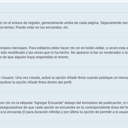
ic en el enlace de registro, generalmente arriba de cada página. Seguramente nece
os temas, Puede votar en las encuestas, etc.
propios mensajes. Para editarlos debe hacer clic en en botón
editar
, a veces esta 
sido modificado y las veces que lo ha hecho. No aparece si fue un moderador o la 
go de que alguien haya respondido el mismo.
 Usuario. Una vez creada, active la opción
Añadir firma
cuando publique un mensaj
sactivar la opción
Añadir firma
dentro del perfil.
 clic en la etiqueta "Agregar Encuesta" debajo del formulario de publicación; si n
, asegurandose de que cada opción se encuentre en la correspondiente línea del 
a la encuesta (0 para duración infinita) y por último la opción de permitir a lo usua