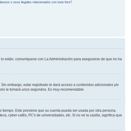
busos o usos ilegales relacionados con este foro?
Si lo están, comuníquese con La Administración para asegurarse de que no ha
 Sin embargo, estar registrado le dará acceso a contenidos adicionales y/o
n solo le tomará unos segundos. Es muy recomendable.
rto tiempo. Esto previene que su cuenta pueda ser usada por otra persona.
a, cyber-cafés, PC's de universidades, etc. Si no ve la casilla, significa que