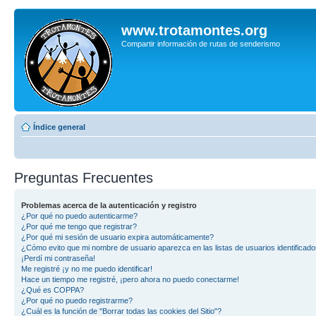
www.trotamontes.org
Compartir información de rutas de senderismo
Índice general
Preguntas Frecuentes
Problemas acerca de la autenticación y registro
¿Por qué no puedo autenticarme?
¿Por qué me tengo que registrar?
¿Por qué mi sesión de usuario expira automáticamente?
¿Cómo evito que mi nombre de usuario aparezca en las listas de usuarios identificad
¡Perdí mi contraseña!
Me registré ¡y no me puedo identificar!
Hace un tiempo me registré, ¡pero ahora no puedo conectarme!
¿Qué es COPPA?
¿Por qué no puedo registrarme?
¿Cuál es la función de "Borrar todas las cookies del Sitio"?