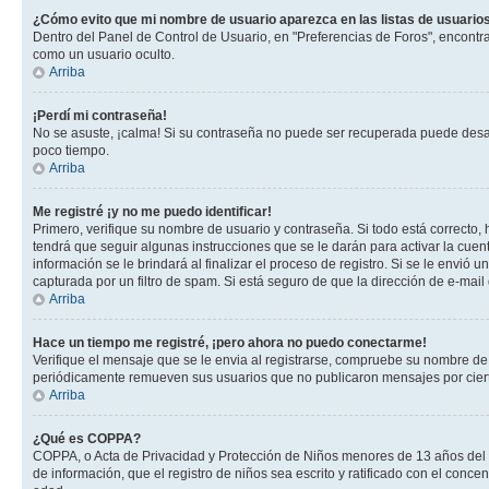
¿Cómo evito que mi nombre de usuario aparezca en las listas de usuarios
Dentro del Panel de Control de Usuario, en "Preferencias de Foros", encontr
como un usuario oculto.
Arriba
¡Perdí mi contraseña!
No se asuste, ¡calma! Si su contraseña no puede ser recuperada puede desacti
poco tiempo.
Arriba
Me registré ¡y no me puedo identificar!
Primero, verifique su nombre de usuario y contraseña. Si todo está correcto, 
tendrá que seguir algunas instrucciones que se le darán para activar la cuen
información se le brindará al finalizar el proceso de registro. Si se le envió 
capturada por un filtro de spam. Si está seguro de que la dirección de e-mai
Arriba
Hace un tiempo me registré, ¡pero ahora no puedo conectarme!
Verifique el mensaje que se le envia al registrarse, compruebe su nombre de
periódicamente remueven sus usuarios que no publicaron mensajes por cierto p
Arriba
¿Qué es COPPA?
COPPA, o Acta de Privacidad y Protección de Niños menores de 13 años del año
de información, que el registro de niños sea escrito y ratificado con el con