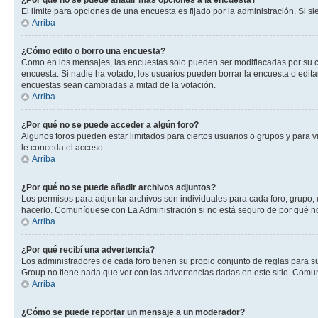
¿Por qué no se puede añadir más opciones a la encuesta?
El límite para opciones de una encuesta es fijado por la administración. Si 
Arriba
¿Cómo edito o borro una encuesta?
Como en los mensajes, las encuestas solo pueden ser modifiacadas por su cre
encuesta. Si nadie ha votado, los usuarios pueden borrar la encuesta o edit
encuestas sean cambiadas a mitad de la votación.
Arriba
¿Por qué no se puede acceder a algún foro?
Algunos foros pueden estar limitados para ciertos usuarios o grupos y para vi
le conceda el acceso.
Arriba
¿Por qué no se puede añadir archivos adjuntos?
Los permisos para adjuntar archivos son individuales para cada foro, grupo, 
hacerlo. Comuníquese con La Administración si no está seguro de por qué n
Arriba
¿Por qué recibí una advertencia?
Los administradores de cada foro tienen su propio conjunto de reglas para su
Group no tiene nada que ver con las advertencias dadas en este sitio. Comun
Arriba
¿Cómo se puede reportar un mensaje a un moderador?