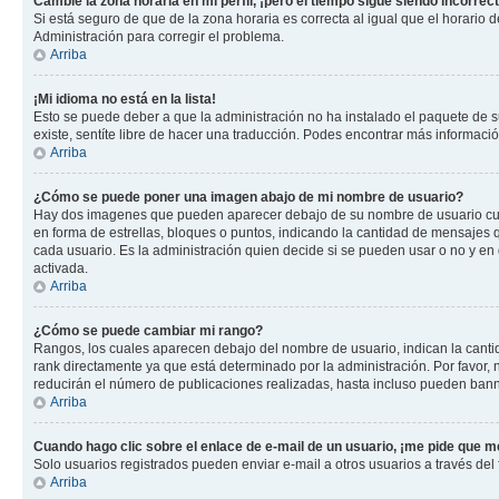
Cambié la zona horaria en mi perfil, ¡pero el tiempo sigue siendo incorrect
Si está seguro de que de la zona horaria es correcta al igual que el horario
Administración para corregir el problema.
Arriba
¡Mi idioma no está en la lista!
Esto se puede deber a que la administración no ha instalado el paquete de su
existe, sentíte libre de hacer una traducción. Podes encontrar más información
Arriba
¿Cómo se puede poner una imagen abajo de mi nombre de usuario?
Hay dos imagenes que pueden aparecer debajo de su nombre de usuario cuando
en forma de estrellas, bloques o puntos, indicando la cantidad de mensajes
cada usuario. Es la administración quien decide si se pueden usar o no y e
activada.
Arriba
¿Cómo se puede cambiar mi rango?
Rangos, los cuales aparecen debajo del nombre de usuario, indican la cantid
rank directamente ya que está determinado por la administración. Por favor
reducirán el número de publicaciones realizadas, hasta incluso pueden bann
Arriba
Cuando hago clic sobre el enlace de e-mail de un usuario, ¡me pide que me
Solo usuarios registrados pueden enviar e-mail a otros usuarios a través del f
Arriba