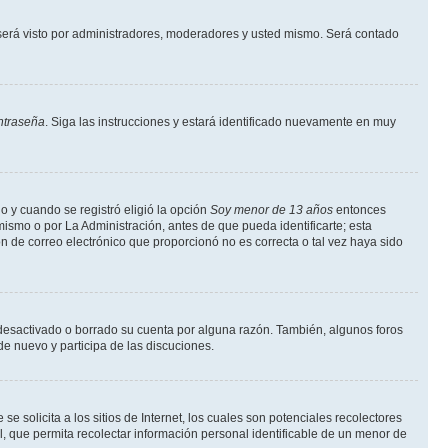
erá visto por administradores, moderadores y usted mismo. Será contado
ntraseña
. Siga las instrucciones y estará identificado nuevamente en muy
o y cuando se registró eligió la opción
Soy menor de 13 años
entonces
ismo o por La Administración, antes de que pueda identificarte; esta
ción de correo electrónico que proporcionó no es correcta o tal vez haya sido
a desactivado o borrado su cuenta por alguna razón. También, algunos foros
de nuevo y participa de las discuciones.
solicita a los sitios de Internet, los cuales son potenciales recolectores
l, que permita recolectar información personal identificable de un menor de