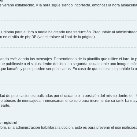
o!
 de verano establecido, y la hora sigue siendo incorrecta, entonces la hora almacen
 idioma para el foro o nadie ha creado una traducción. Preguntale al administrador
 en el sitio de phpBB (ver el enlace al final de la página).
 esté viendo los mensajes. Dependiendo de la plantilla que utilice el foro, la p
 que publicaste o el status dentro del foro. La segunda, usualmente una imagen m
n que tamaño y peso pueden ser publicadas. En caso de que no este disponible la 
ad de publicaciones realizadas por el usuario o la posición del mismo dentro del 
, no abuses de mensajeear innecesariamente solo para incrementar su rank. La may
earte.
 registre!
oro, si la administración habilitara la opción. Esto es para prevenir el uso malici