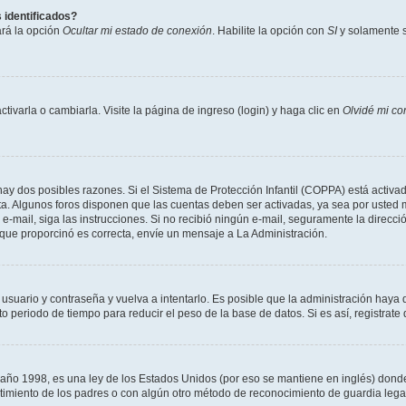
 identificados?
ará la opción
Ocultar mi estado de conexión
. Habilite la opción con
SI
y solamente s
varla o cambiarla. Visite la página de ingreso (login) y haga clic en
Olvidé mi co
hay dos posibles razones. Si el Sistema de Protección Infantil (COPPA) está activad
ta. Algunos foros disponen que las cuentas deben ser activadas, ya sea por usted m
un e-mail, siga las instrucciones. Si no recibió ningún e-mail, seguramente la direc
l que proporcinó es correcta, envíe un mensaje a La Administración.
 usuario y contraseña y vuelva a intentarlo. Es posible que la administración hay
eriodo de tiempo para reducir el peso de la base de datos. Si es así, registrate 
 1998, es una ley de los Estados Unidos (por eso se mantiene en inglés) donde se 
centimiento de los padres o con algún otro método de reconocimiento de guardia lega