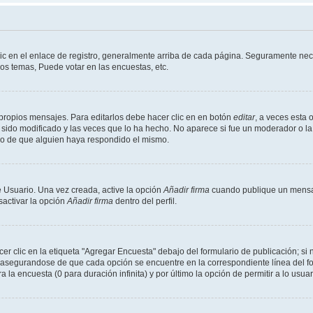
ic en el enlace de registro, generalmente arriba de cada página. Seguramente nece
os temas, Puede votar en las encuestas, etc.
propios mensajes. Para editarlos debe hacer clic en en botón
editar
, a veces esta 
sido modificado y las veces que lo ha hecho. No aparece si fue un moderador o la 
go de que alguien haya respondido el mismo.
 Usuario. Una vez creada, active la opción
Añadir firma
cuando publique un mensaj
sactivar la opción
Añadir firma
dentro del perfil.
 clic en la etiqueta "Agregar Encuesta" debajo del formulario de publicación; si n
, asegurandose de que cada opción se encuentre en la correspondiente línea del 
a la encuesta (0 para duración infinita) y por último la opción de permitir a lo usua