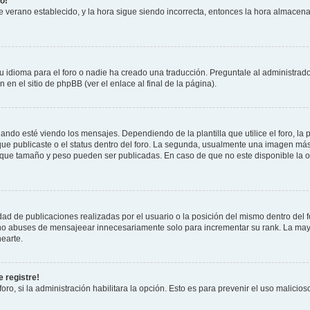
o!
 de verano establecido, y la hora sigue siendo incorrecta, entonces la hora almacen
 idioma para el foro o nadie ha creado una traducción. Preguntale al administrador
 en el sitio de phpBB (ver el enlace al final de la página).
 esté viendo los mensajes. Dependiendo de la plantilla que utilice el foro, la p
 que publicaste o el status dentro del foro. La segunda, usualmente una imagen m
n que tamaño y peso pueden ser publicadas. En caso de que no este disponible la 
ad de publicaciones realizadas por el usuario o la posición del mismo dentro del 
, no abuses de mensajeear innecesariamente solo para incrementar su rank. La may
earte.
 registre!
oro, si la administración habilitara la opción. Esto es para prevenir el uso malici