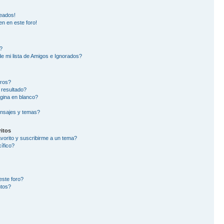
eados!
en en este foro!
?
e mi lista de Amigos e Ignorados?
oros?
 resultado?
gina en blanco?
nsajes y temas?
itos
avorito y suscribirme a un tema?
ífico?
este foro?
ntos?