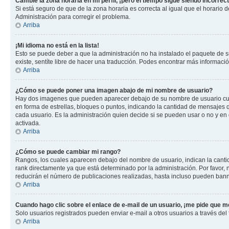
Cambié la zona horaria en mi perfil, ¡pero el tiempo sigue siendo incorrect
Si está seguro de que de la zona horaria es correcta al igual que el horario
Administración para corregir el problema.
Arriba
¡Mi idioma no está en la lista!
Esto se puede deber a que la administración no ha instalado el paquete de su
existe, sentíte libre de hacer una traducción. Podes encontrar más información
Arriba
¿Cómo se puede poner una imagen abajo de mi nombre de usuario?
Hay dos imagenes que pueden aparecer debajo de su nombre de usuario cuando
en forma de estrellas, bloques o puntos, indicando la cantidad de mensajes
cada usuario. Es la administración quien decide si se pueden usar o no y e
activada.
Arriba
¿Cómo se puede cambiar mi rango?
Rangos, los cuales aparecen debajo del nombre de usuario, indican la cantid
rank directamente ya que está determinado por la administración. Por favor
reducirán el número de publicaciones realizadas, hasta incluso pueden bann
Arriba
Cuando hago clic sobre el enlace de e-mail de un usuario, ¡me pide que me
Solo usuarios registrados pueden enviar e-mail a otros usuarios a través del f
Arriba