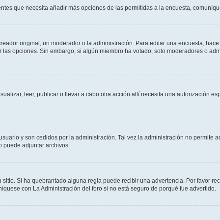
sientes que necesita añadir más opciones de las permitidas a la encuesta, comuníqu
ador original, un moderador o la administración. Para editar una encuesta, hace c
ar las opciones. Sin embargo, si algún miembro ha votado, solo moderadores o admi
sualizar, leer, publicar o llevar a cabo otra acción allí necesita una autorizació
usuario y son cedidos por la administración. Tal vez la administración no permite a
o puede adjuntar archivos.
 sitio. Si ha quebrantado alguna regla puede recibir una advertencia. Por favor re
íquese con La Administración del foro si no está seguro de porqué fue advertido.