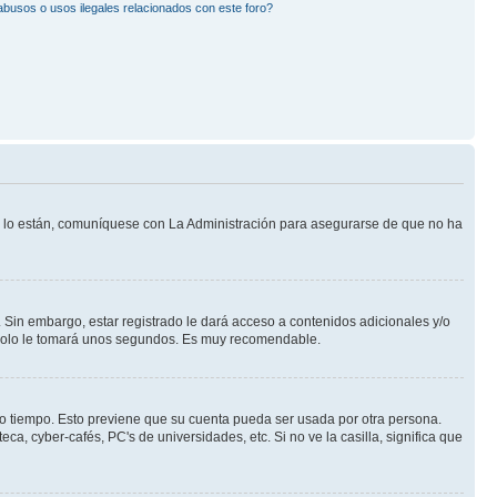
busos o usos ilegales relacionados con este foro?
Si lo están, comuníquese con La Administración para asegurarse de que no ha
 Sin embargo, estar registrado le dará acceso a contenidos adicionales y/o
n solo le tomará unos segundos. Es muy recomendable.
rto tiempo. Esto previene que su cuenta pueda ser usada por otra persona.
a, cyber-cafés, PC's de universidades, etc. Si no ve la casilla, significa que