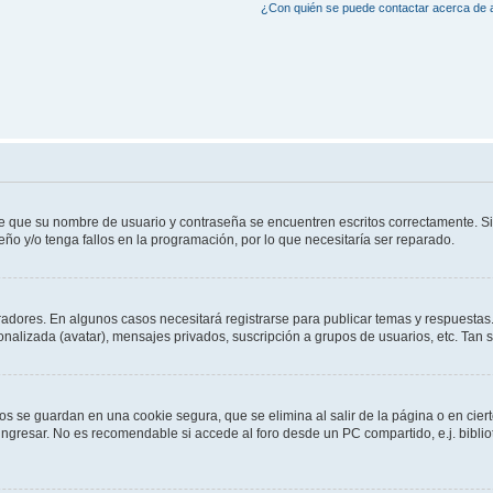
¿Con quién se puede contactar acerca de a
de que su nombre de usuario y contraseña se encuentren escritos correctamente. 
eño y/o tenga fallos en la programación, por lo que necesitaría ser reparado.
radores. En algunos casos necesitará registrarse para publicar temas y respuestas.
sonalizada (avatar), mensajes privados, suscripción a grupos de usuarios, etc. Ta
os se guardan en una cookie segura, que se elimina al salir de la página o en cie
gresar. No es recomendable si accede al foro desde un PC compartido, e.j. bibliotec