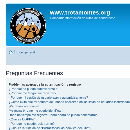
www.trotamontes.org
Compartir información de rutas de senderismo
Índice general
Preguntas Frecuentes
Problemas acerca de la autenticación y registro
¿Por qué no puedo autenticarme?
¿Por qué me tengo que registrar?
¿Por qué mi sesión de usuario expira automáticamente?
¿Cómo evito que mi nombre de usuario aparezca en las listas de usuarios identificad
¡Perdí mi contraseña!
Me registré ¡y no me puedo identificar!
Hace un tiempo me registré, ¡pero ahora no puedo conectarme!
¿Qué es COPPA?
¿Por qué no puedo registrarme?
¿Cuál es la función de "Borrar todas las cookies del Sitio"?