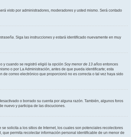
erá visto por administradores, moderadores y usted mismo. Será contado
ntraseña
. Siga las instrucciones y estará identificado nuevamente en muy
o y cuando se registró eligió la opción
Soy menor de 13 años
entonces
ismo o por La Administración, antes de que pueda identificarte; esta
ción de correo electrónico que proporcionó no es correcta o tal vez haya sido
a desactivado o borrado su cuenta por alguna razón. También, algunos foros
de nuevo y participa de las discuciones.
solicita a los sitios de Internet, los cuales son potenciales recolectores
l, que permita recolectar información personal identificable de un menor de