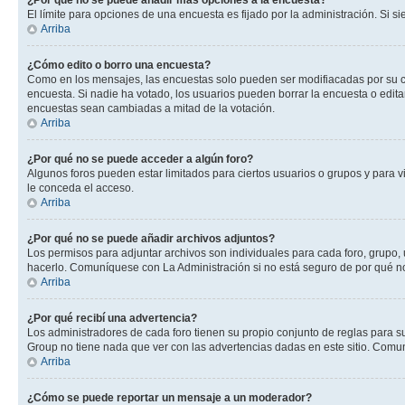
¿Por qué no se puede añadir más opciones a la encuesta?
El límite para opciones de una encuesta es fijado por la administración. Si 
Arriba
¿Cómo edito o borro una encuesta?
Como en los mensajes, las encuestas solo pueden ser modifiacadas por su cre
encuesta. Si nadie ha votado, los usuarios pueden borrar la encuesta o edit
encuestas sean cambiadas a mitad de la votación.
Arriba
¿Por qué no se puede acceder a algún foro?
Algunos foros pueden estar limitados para ciertos usuarios o grupos y para vi
le conceda el acceso.
Arriba
¿Por qué no se puede añadir archivos adjuntos?
Los permisos para adjuntar archivos son individuales para cada foro, grupo, 
hacerlo. Comuníquese con La Administración si no está seguro de por qué n
Arriba
¿Por qué recibí una advertencia?
Los administradores de cada foro tienen su propio conjunto de reglas para su
Group no tiene nada que ver con las advertencias dadas en este sitio. Comun
Arriba
¿Cómo se puede reportar un mensaje a un moderador?