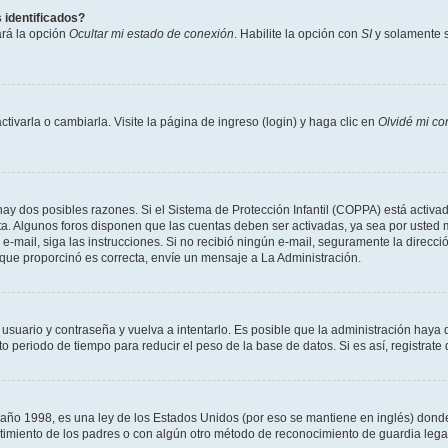
 identificados?
ará la opción
Ocultar mi estado de conexión
. Habilite la opción con
SI
y solamente s
varla o cambiarla. Visite la página de ingreso (login) y haga clic en
Olvidé mi co
hay dos posibles razones. Si el Sistema de Protección Infantil (COPPA) está activad
ta. Algunos foros disponen que las cuentas deben ser activadas, ya sea por usted m
un e-mail, siga las instrucciones. Si no recibió ningún e-mail, seguramente la direc
l que proporcinó es correcta, envíe un mensaje a La Administración.
 usuario y contraseña y vuelva a intentarlo. Es posible que la administración hay
eriodo de tiempo para reducir el peso de la base de datos. Si es así, registrate 
 1998, es una ley de los Estados Unidos (por eso se mantiene en inglés) donde se 
centimiento de los padres o con algún otro método de reconocimiento de guardia lega