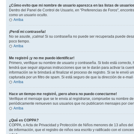
¿Cómo evito que mi nombre de usuario aparezca en las listas de usuarios
Dentro del Panel de Control de Usuario, en "Preferencias de Foros", encontr
como un usuario oculto.
Arriba
¡Perdí mi contraseña!
No se asuste, ¡calma! Si su contraseña no puede ser recuperada puede desacti
poco tiempo.
Arriba
Me registré ¡y no me puedo identificar!
Primero, verifique su nombre de usuario y contraseña. Si todo está correcto, 
tendrá que seguir algunas instrucciones que se le darán para activar la cuen
información se le brindará al finalizar el proceso de registro. Si se le envió 
capturada por un filtro de spam. Si está seguro de que la dirección de e-mai
Arriba
Hace un tiempo me registré, ¡pero ahora no puedo conectarme!
Verifique el mensaje que se le envia al registrarse, compruebe su nombre de
periódicamente remueven sus usuarios que no publicaron mensajes por cierto p
Arriba
¿Qué es COPPA?
COPPA, o Acta de Privacidad y Protección de Niños menores de 13 años del año
de información, que el registro de niños sea escrito y ratificado con el con