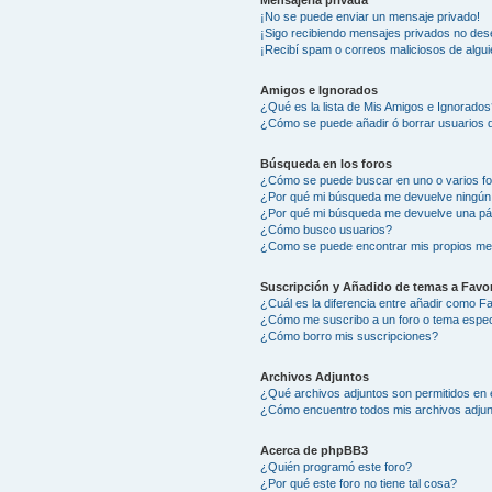
Mensajería privada
¡No se puede enviar un mensaje privado!
¡Sigo recibiendo mensajes privados no des
¡Recibí spam o correos maliciosos de algui
Amigos e Ignorados
¿Qué es la lista de Mis Amigos e Ignorados
¿Cómo se puede añadir ó borrar usuarios d
Búsqueda en los foros
¿Cómo se puede buscar en uno o varios f
¿Por qué mi búsqueda me devuelve ningún
¿Por qué mi búsqueda me devuelve una pá
¿Cómo busco usuarios?
¿Como se puede encontrar mis propios me
Suscripción y Añadido de temas a Favor
¿Cuál es la diferencia entre añadir como F
¿Cómo me suscribo a un foro o tema espec
¿Cómo borro mis suscripciones?
Archivos Adjuntos
¿Qué archivos adjuntos son permitidos en 
¿Cómo encuentro todos mis archivos adju
Acerca de phpBB3
¿Quién programó este foro?
¿Por qué este foro no tiene tal cosa?