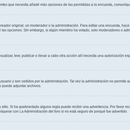
sientes que necesita añadir más opciones de las permitidas a la encuesta, comuníqu
ador original, un moderador o la administración. Para editar una encuesta, hace c
ar las opciones. Sin embargo, si algún miembro ha votado, solo moderadores o admi
sualizar, leer, publicar o llevar a cabo otra acción allí necesita una autorizació
usuario y son cedidos por la administración. Tal vez la administración no permite a
o puede adjuntar archivos.
 sitio. Si ha quebrantado alguna regla puede recibir una advertencia. Por favor re
íquese con La Administración del foro si no está seguro de porqué fue advertido.