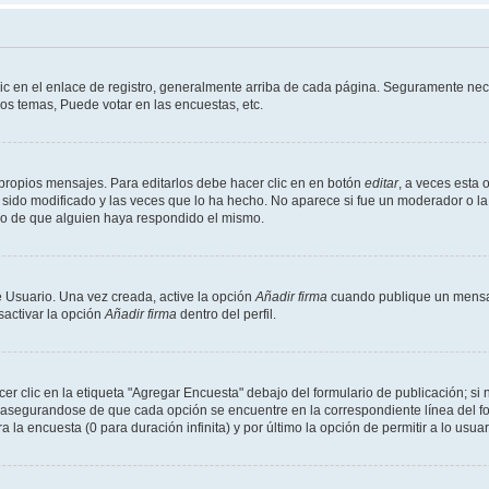
ic en el enlace de registro, generalmente arriba de cada página. Seguramente nece
os temas, Puede votar en las encuestas, etc.
propios mensajes. Para editarlos debe hacer clic en en botón
editar
, a veces esta 
sido modificado y las veces que lo ha hecho. No aparece si fue un moderador o la 
go de que alguien haya respondido el mismo.
 Usuario. Una vez creada, active la opción
Añadir firma
cuando publique un mensaj
sactivar la opción
Añadir firma
dentro del perfil.
 clic en la etiqueta "Agregar Encuesta" debajo del formulario de publicación; si n
, asegurandose de que cada opción se encuentre en la correspondiente línea del 
a la encuesta (0 para duración infinita) y por último la opción de permitir a lo usua