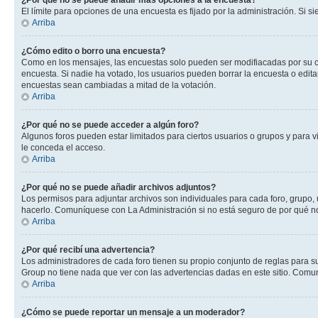
¿Por qué no se puede añadir más opciones a la encuesta?
El límite para opciones de una encuesta es fijado por la administración. Si 
Arriba
¿Cómo edito o borro una encuesta?
Como en los mensajes, las encuestas solo pueden ser modifiacadas por su cre
encuesta. Si nadie ha votado, los usuarios pueden borrar la encuesta o edit
encuestas sean cambiadas a mitad de la votación.
Arriba
¿Por qué no se puede acceder a algún foro?
Algunos foros pueden estar limitados para ciertos usuarios o grupos y para vi
le conceda el acceso.
Arriba
¿Por qué no se puede añadir archivos adjuntos?
Los permisos para adjuntar archivos son individuales para cada foro, grupo, 
hacerlo. Comuníquese con La Administración si no está seguro de por qué n
Arriba
¿Por qué recibí una advertencia?
Los administradores de cada foro tienen su propio conjunto de reglas para su
Group no tiene nada que ver con las advertencias dadas en este sitio. Comun
Arriba
¿Cómo se puede reportar un mensaje a un moderador?