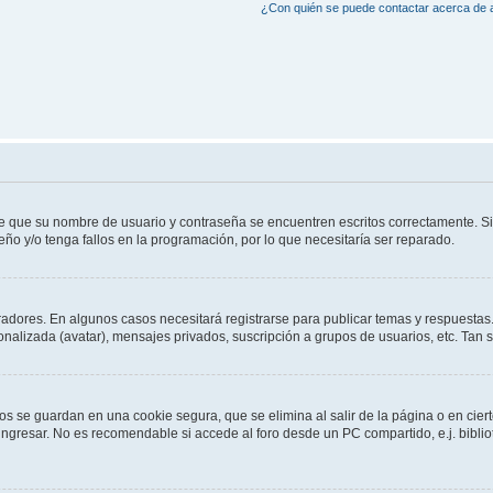
¿Con quién se puede contactar acerca de a
de que su nombre de usuario y contraseña se encuentren escritos correctamente. 
eño y/o tenga fallos en la programación, por lo que necesitaría ser reparado.
radores. En algunos casos necesitará registrarse para publicar temas y respuestas.
sonalizada (avatar), mensajes privados, suscripción a grupos de usuarios, etc. Ta
os se guardan en una cookie segura, que se elimina al salir de la página o en cie
gresar. No es recomendable si accede al foro desde un PC compartido, e.j. bibliotec