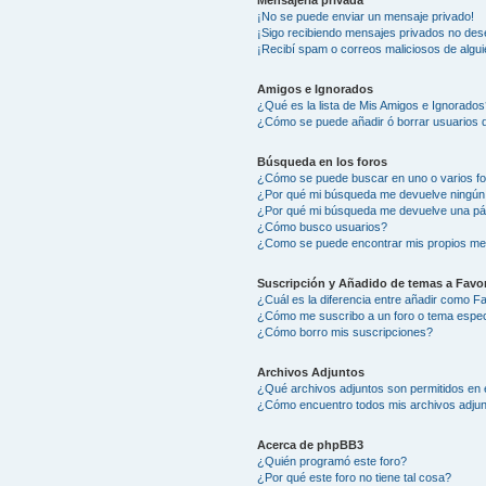
Mensajería privada
¡No se puede enviar un mensaje privado!
¡Sigo recibiendo mensajes privados no des
¡Recibí spam o correos maliciosos de algui
Amigos e Ignorados
¿Qué es la lista de Mis Amigos e Ignorados
¿Cómo se puede añadir ó borrar usuarios d
Búsqueda en los foros
¿Cómo se puede buscar en uno o varios f
¿Por qué mi búsqueda me devuelve ningún
¿Por qué mi búsqueda me devuelve una pá
¿Cómo busco usuarios?
¿Como se puede encontrar mis propios me
Suscripción y Añadido de temas a Favor
¿Cuál es la diferencia entre añadir como F
¿Cómo me suscribo a un foro o tema espec
¿Cómo borro mis suscripciones?
Archivos Adjuntos
¿Qué archivos adjuntos son permitidos en 
¿Cómo encuentro todos mis archivos adju
Acerca de phpBB3
¿Quién programó este foro?
¿Por qué este foro no tiene tal cosa?