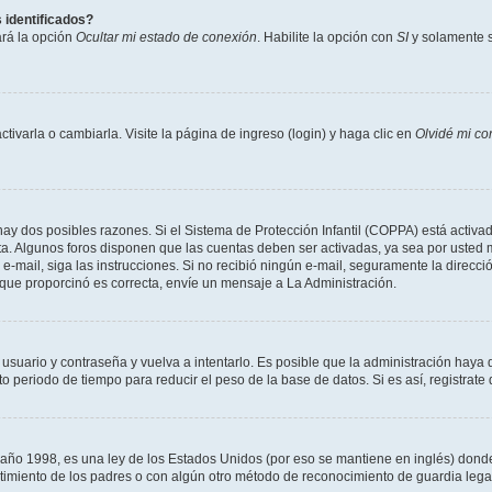
 identificados?
ará la opción
Ocultar mi estado de conexión
. Habilite la opción con
SI
y solamente s
varla o cambiarla. Visite la página de ingreso (login) y haga clic en
Olvidé mi co
hay dos posibles razones. Si el Sistema de Protección Infantil (COPPA) está activad
ta. Algunos foros disponen que las cuentas deben ser activadas, ya sea por usted m
un e-mail, siga las instrucciones. Si no recibió ningún e-mail, seguramente la direc
l que proporcinó es correcta, envíe un mensaje a La Administración.
 usuario y contraseña y vuelva a intentarlo. Es posible que la administración hay
eriodo de tiempo para reducir el peso de la base de datos. Si es así, registrate 
 1998, es una ley de los Estados Unidos (por eso se mantiene en inglés) donde se 
centimiento de los padres o con algún otro método de reconocimiento de guardia lega