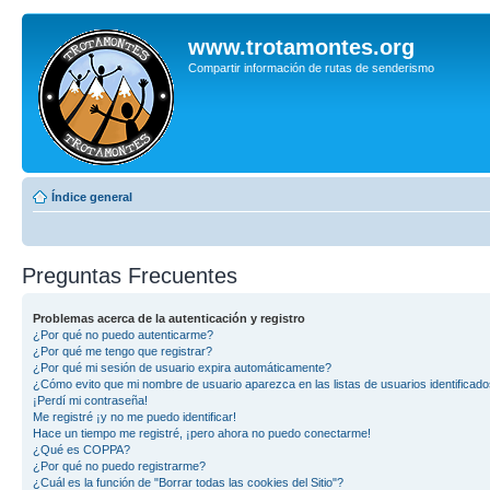
www.trotamontes.org
Compartir información de rutas de senderismo
Índice general
Preguntas Frecuentes
Problemas acerca de la autenticación y registro
¿Por qué no puedo autenticarme?
¿Por qué me tengo que registrar?
¿Por qué mi sesión de usuario expira automáticamente?
¿Cómo evito que mi nombre de usuario aparezca en las listas de usuarios identificad
¡Perdí mi contraseña!
Me registré ¡y no me puedo identificar!
Hace un tiempo me registré, ¡pero ahora no puedo conectarme!
¿Qué es COPPA?
¿Por qué no puedo registrarme?
¿Cuál es la función de "Borrar todas las cookies del Sitio"?