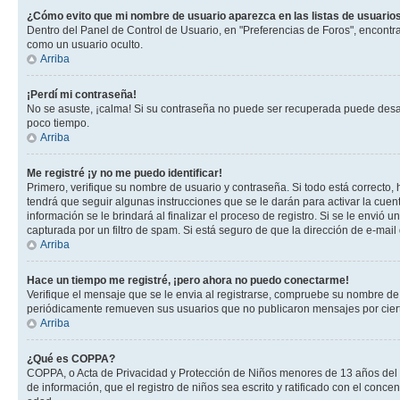
¿Cómo evito que mi nombre de usuario aparezca en las listas de usuarios
Dentro del Panel de Control de Usuario, en "Preferencias de Foros", encontr
como un usuario oculto.
Arriba
¡Perdí mi contraseña!
No se asuste, ¡calma! Si su contraseña no puede ser recuperada puede desacti
poco tiempo.
Arriba
Me registré ¡y no me puedo identificar!
Primero, verifique su nombre de usuario y contraseña. Si todo está correcto, 
tendrá que seguir algunas instrucciones que se le darán para activar la cuen
información se le brindará al finalizar el proceso de registro. Si se le envió 
capturada por un filtro de spam. Si está seguro de que la dirección de e-mai
Arriba
Hace un tiempo me registré, ¡pero ahora no puedo conectarme!
Verifique el mensaje que se le envia al registrarse, compruebe su nombre de
periódicamente remueven sus usuarios que no publicaron mensajes por cierto p
Arriba
¿Qué es COPPA?
COPPA, o Acta de Privacidad y Protección de Niños menores de 13 años del año
de información, que el registro de niños sea escrito y ratificado con el con