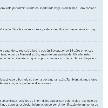
erá visto por administradores, moderadores y usted mismo. Será contado
ntraseña
. Siga las instrucciones y estará identificado nuevamente en muy
o y cuando se registró eligió la opción
Soy menor de 13 años
entonces
ismo o por La Administración, antes de que pueda identificarte; esta
ción de correo electrónico que proporcionó no es correcta o tal vez haya sido
a desactivado o borrado su cuenta por alguna razón. También, algunos foros
de nuevo y participa de las discuciones.
solicita a los sitios de Internet, los cuales son potenciales recolectores
l, que permita recolectar información personal identificable de un menor de