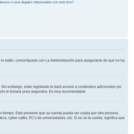
busos o usos ilegales relacionados con este foro?
Si lo están, comuníquese con La Administración para asegurarse de que no ha
 Sin embargo, estar registrado le dará acceso a contenidos adicionales y/o
n solo le tomará unos segundos. Es muy recomendable.
rto tiempo. Esto previene que su cuenta pueda ser usada por otra persona.
a, cyber-cafés, PC's de universidades, etc. Si no ve la casilla, significa que