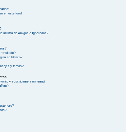
eados!
en en este foro!
?
e mi lista de Amigos e Ignorados?
oros?
 resultado?
gina en blanco?
nsajes y temas?
itos
avorito y suscribirme a un tema?
ífico?
este foro?
ntos?