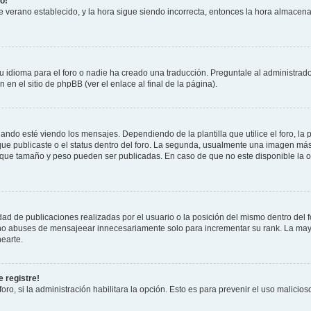
o!
 de verano establecido, y la hora sigue siendo incorrecta, entonces la hora almacen
 idioma para el foro o nadie ha creado una traducción. Preguntale al administrador
 en el sitio de phpBB (ver el enlace al final de la página).
 esté viendo los mensajes. Dependiendo de la plantilla que utilice el foro, la p
 que publicaste o el status dentro del foro. La segunda, usualmente una imagen m
n que tamaño y peso pueden ser publicadas. En caso de que no este disponible la 
ad de publicaciones realizadas por el usuario o la posición del mismo dentro del 
, no abuses de mensajeear innecesariamente solo para incrementar su rank. La may
earte.
 registre!
oro, si la administración habilitara la opción. Esto es para prevenir el uso malici