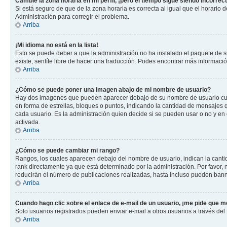
Cambié la zona horaria en mi perfil, ¡pero el tiempo sigue siendo incorrect
Si está seguro de que de la zona horaria es correcta al igual que el horario
Administración para corregir el problema.
Arriba
¡Mi idioma no está en la lista!
Esto se puede deber a que la administración no ha instalado el paquete de su
existe, sentíte libre de hacer una traducción. Podes encontrar más información
Arriba
¿Cómo se puede poner una imagen abajo de mi nombre de usuario?
Hay dos imagenes que pueden aparecer debajo de su nombre de usuario cuando
en forma de estrellas, bloques o puntos, indicando la cantidad de mensajes
cada usuario. Es la administración quien decide si se pueden usar o no y e
activada.
Arriba
¿Cómo se puede cambiar mi rango?
Rangos, los cuales aparecen debajo del nombre de usuario, indican la cantid
rank directamente ya que está determinado por la administración. Por favor
reducirán el número de publicaciones realizadas, hasta incluso pueden bann
Arriba
Cuando hago clic sobre el enlace de e-mail de un usuario, ¡me pide que me
Solo usuarios registrados pueden enviar e-mail a otros usuarios a través del f
Arriba