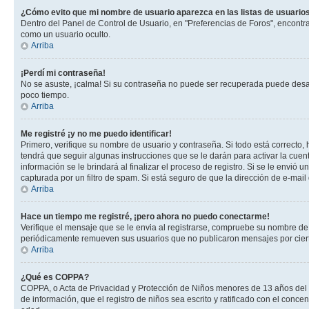
¿Cómo evito que mi nombre de usuario aparezca en las listas de usuarios
Dentro del Panel de Control de Usuario, en "Preferencias de Foros", encontr
como un usuario oculto.
Arriba
¡Perdí mi contraseña!
No se asuste, ¡calma! Si su contraseña no puede ser recuperada puede desacti
poco tiempo.
Arriba
Me registré ¡y no me puedo identificar!
Primero, verifique su nombre de usuario y contraseña. Si todo está correcto, 
tendrá que seguir algunas instrucciones que se le darán para activar la cuen
información se le brindará al finalizar el proceso de registro. Si se le envió 
capturada por un filtro de spam. Si está seguro de que la dirección de e-mai
Arriba
Hace un tiempo me registré, ¡pero ahora no puedo conectarme!
Verifique el mensaje que se le envia al registrarse, compruebe su nombre de
periódicamente remueven sus usuarios que no publicaron mensajes por cierto p
Arriba
¿Qué es COPPA?
COPPA, o Acta de Privacidad y Protección de Niños menores de 13 años del año
de información, que el registro de niños sea escrito y ratificado con el con