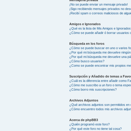
Mensajería privada
¡No se puede enviar un mensaje privado!
¡Sigo recibiendo mensajes privados no des
¡Recibí spam o correos maliciosos de algui
Amigos e Ignorados
¿Qué es la lista de Mis Amigos e Ignorados
¿Cómo se puede añadir ó borrar usuarios d
Búsqueda en los foros
¿Cómo se puede buscar en uno o varios f
¿Por qué mi búsqueda me devuelve ningún
¿Por qué mi búsqueda me devuelve una pá
¿Cómo busco usuarios?
¿Como se puede encontrar mis propios me
Suscripción y Añadido de temas a Favor
¿Cuál es la diferencia entre añadir como F
¿Cómo me suscribo a un foro o tema espec
¿Cómo borro mis suscripciones?
Archivos Adjuntos
¿Qué archivos adjuntos son permitidos en 
¿Cómo encuentro todos mis archivos adju
Acerca de phpBB3
¿Quién programó este foro?
¿Por qué este foro no tiene tal cosa?