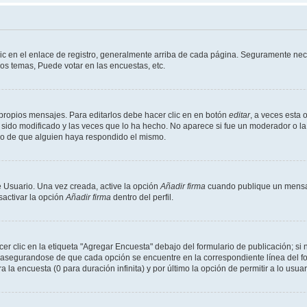
ic en el enlace de registro, generalmente arriba de cada página. Seguramente nece
os temas, Puede votar en las encuestas, etc.
propios mensajes. Para editarlos debe hacer clic en en botón
editar
, a veces esta 
sido modificado y las veces que lo ha hecho. No aparece si fue un moderador o la 
go de que alguien haya respondido el mismo.
 Usuario. Una vez creada, active la opción
Añadir firma
cuando publique un mensaj
sactivar la opción
Añadir firma
dentro del perfil.
 clic en la etiqueta "Agregar Encuesta" debajo del formulario de publicación; si n
, asegurandose de que cada opción se encuentre en la correspondiente línea del 
a la encuesta (0 para duración infinita) y por último la opción de permitir a lo usua