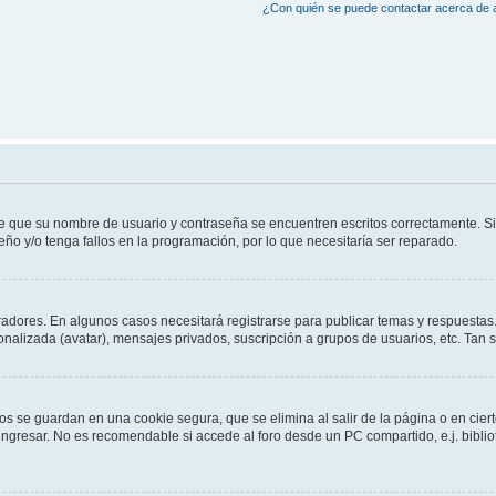
¿Con quién se puede contactar acerca de a
de que su nombre de usuario y contraseña se encuentren escritos correctamente. 
eño y/o tenga fallos en la programación, por lo que necesitaría ser reparado.
radores. En algunos casos necesitará registrarse para publicar temas y respuestas.
sonalizada (avatar), mensajes privados, suscripción a grupos de usuarios, etc. Ta
os se guardan en una cookie segura, que se elimina al salir de la página o en cie
gresar. No es recomendable si accede al foro desde un PC compartido, e.j. bibliotec