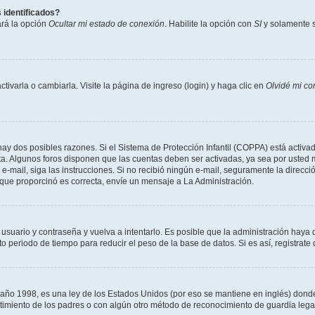
 identificados?
ará la opción
Ocultar mi estado de conexión
. Habilite la opción con
SI
y solamente s
varla o cambiarla. Visite la página de ingreso (login) y haga clic en
Olvidé mi co
hay dos posibles razones. Si el Sistema de Protección Infantil (COPPA) está activad
ta. Algunos foros disponen que las cuentas deben ser activadas, ya sea por usted m
un e-mail, siga las instrucciones. Si no recibió ningún e-mail, seguramente la direc
l que proporcinó es correcta, envíe un mensaje a La Administración.
 usuario y contraseña y vuelva a intentarlo. Es posible que la administración hay
eriodo de tiempo para reducir el peso de la base de datos. Si es así, registrate 
 1998, es una ley de los Estados Unidos (por eso se mantiene en inglés) donde se 
centimiento de los padres o con algún otro método de reconocimiento de guardia lega