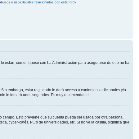
busos o usos ilegales relacionados con este foro?
Si lo están, comuníquese con La Administración para asegurarse de que no ha
 Sin embargo, estar registrado le dará acceso a contenidos adicionales y/o
n solo le tomará unos segundos. Es muy recomendable.
rto tiempo. Esto previene que su cuenta pueda ser usada por otra persona.
a, cyber-cafés, PC's de universidades, etc. Si no ve la casilla, significa que