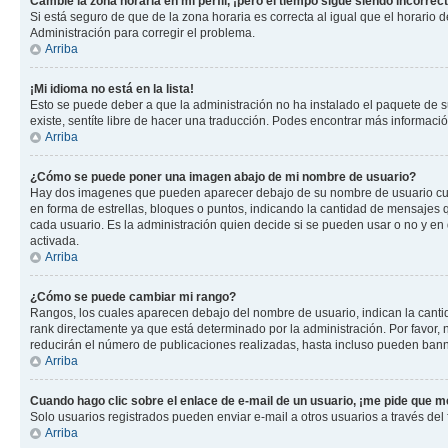
Cambié la zona horaria en mi perfil, ¡pero el tiempo sigue siendo incorrect
Si está seguro de que de la zona horaria es correcta al igual que el horario
Administración para corregir el problema.
Arriba
¡Mi idioma no está en la lista!
Esto se puede deber a que la administración no ha instalado el paquete de su
existe, sentíte libre de hacer una traducción. Podes encontrar más información
Arriba
¿Cómo se puede poner una imagen abajo de mi nombre de usuario?
Hay dos imagenes que pueden aparecer debajo de su nombre de usuario cuando
en forma de estrellas, bloques o puntos, indicando la cantidad de mensajes
cada usuario. Es la administración quien decide si se pueden usar o no y e
activada.
Arriba
¿Cómo se puede cambiar mi rango?
Rangos, los cuales aparecen debajo del nombre de usuario, indican la cantid
rank directamente ya que está determinado por la administración. Por favor
reducirán el número de publicaciones realizadas, hasta incluso pueden bann
Arriba
Cuando hago clic sobre el enlace de e-mail de un usuario, ¡me pide que me
Solo usuarios registrados pueden enviar e-mail a otros usuarios a través del f
Arriba