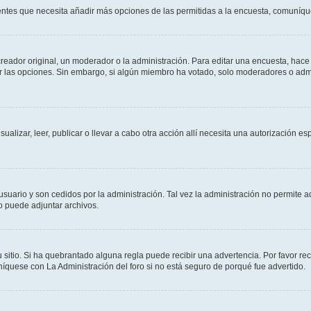
sientes que necesita añadir más opciones de las permitidas a la encuesta, comuníqu
ador original, un moderador o la administración. Para editar una encuesta, hace c
ar las opciones. Sin embargo, si algún miembro ha votado, solo moderadores o admi
sualizar, leer, publicar o llevar a cabo otra acción allí necesita una autorizació
usuario y son cedidos por la administración. Tal vez la administración no permite a
o puede adjuntar archivos.
 sitio. Si ha quebrantado alguna regla puede recibir una advertencia. Por favor re
íquese con La Administración del foro si no está seguro de porqué fue advertido.