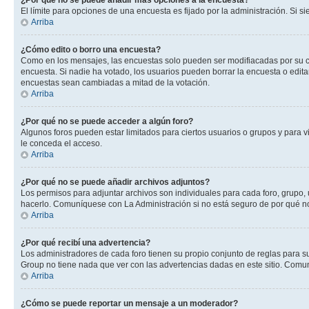
¿Por qué no se puede añadir más opciones a la encuesta?
El límite para opciones de una encuesta es fijado por la administración. Si 
Arriba
¿Cómo edito o borro una encuesta?
Como en los mensajes, las encuestas solo pueden ser modifiacadas por su cre
encuesta. Si nadie ha votado, los usuarios pueden borrar la encuesta o edit
encuestas sean cambiadas a mitad de la votación.
Arriba
¿Por qué no se puede acceder a algún foro?
Algunos foros pueden estar limitados para ciertos usuarios o grupos y para vi
le conceda el acceso.
Arriba
¿Por qué no se puede añadir archivos adjuntos?
Los permisos para adjuntar archivos son individuales para cada foro, grupo, 
hacerlo. Comuníquese con La Administración si no está seguro de por qué n
Arriba
¿Por qué recibí una advertencia?
Los administradores de cada foro tienen su propio conjunto de reglas para su
Group no tiene nada que ver con las advertencias dadas en este sitio. Comun
Arriba
¿Cómo se puede reportar un mensaje a un moderador?