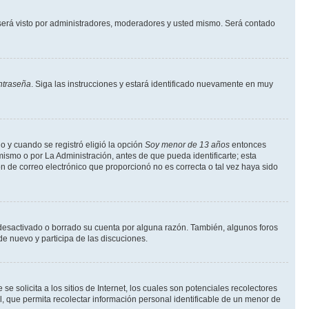
erá visto por administradores, moderadores y usted mismo. Será contado
ntraseña
. Siga las instrucciones y estará identificado nuevamente en muy
o y cuando se registró eligió la opción
Soy menor de 13 años
entonces
ismo o por La Administración, antes de que pueda identificarte; esta
ción de correo electrónico que proporcionó no es correcta o tal vez haya sido
a desactivado o borrado su cuenta por alguna razón. También, algunos foros
de nuevo y participa de las discuciones.
solicita a los sitios de Internet, los cuales son potenciales recolectores
l, que permita recolectar información personal identificable de un menor de