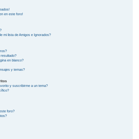
eados!
en en este foro!
?
e mi lista de Amigos e Ignorados?
oros?
 resultado?
gina en blanco?
nsajes y temas?
itos
avorito y suscribirme a un tema?
ífico?
este foro?
ntos?