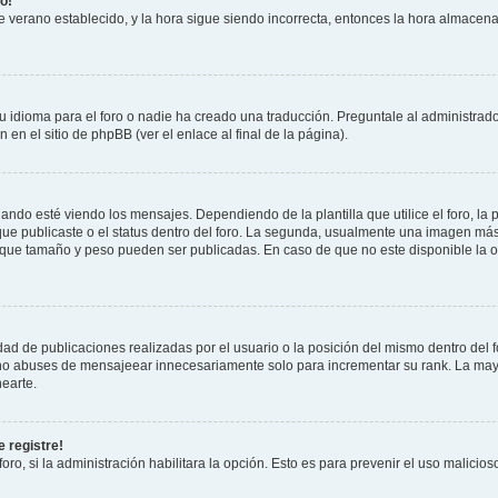
o!
 de verano establecido, y la hora sigue siendo incorrecta, entonces la hora almacen
 idioma para el foro o nadie ha creado una traducción. Preguntale al administrador
 en el sitio de phpBB (ver el enlace al final de la página).
 esté viendo los mensajes. Dependiendo de la plantilla que utilice el foro, la p
 que publicaste o el status dentro del foro. La segunda, usualmente una imagen m
n que tamaño y peso pueden ser publicadas. En caso de que no este disponible la 
ad de publicaciones realizadas por el usuario o la posición del mismo dentro del 
, no abuses de mensajeear innecesariamente solo para incrementar su rank. La may
earte.
 registre!
oro, si la administración habilitara la opción. Esto es para prevenir el uso malici