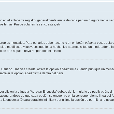
ic en el enlace de registro, generalmente arriba de cada página. Seguramente nece
os temas, Puede votar en las encuestas, etc.
propios mensajes. Para editarlos debe hacer clic en en botón
editar
, a veces esta 
sido modificado y las veces que lo ha hecho. No aparece si fue un moderador o la 
go de que alguien haya respondido el mismo.
 Usuario. Una vez creada, active la opción
Añadir firma
cuando publique un mensaj
sactivar la opción
Añadir firma
dentro del perfil.
 clic en la etiqueta "Agregar Encuesta" debajo del formulario de publicación; si n
, asegurandose de que cada opción se encuentre en la correspondiente línea del 
a la encuesta (0 para duración infinita) y por último la opción de permitir a lo usua