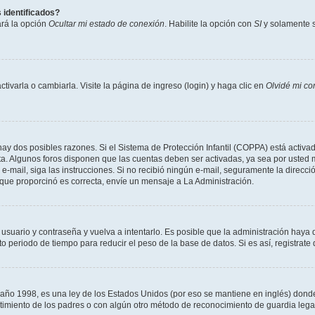
 identificados?
ará la opción
Ocultar mi estado de conexión
. Habilite la opción con
SI
y solamente s
varla o cambiarla. Visite la página de ingreso (login) y haga clic en
Olvidé mi co
hay dos posibles razones. Si el Sistema de Protección Infantil (COPPA) está activad
ta. Algunos foros disponen que las cuentas deben ser activadas, ya sea por usted m
un e-mail, siga las instrucciones. Si no recibió ningún e-mail, seguramente la direc
l que proporcinó es correcta, envíe un mensaje a La Administración.
 usuario y contraseña y vuelva a intentarlo. Es posible que la administración hay
eriodo de tiempo para reducir el peso de la base de datos. Si es así, registrate 
 1998, es una ley de los Estados Unidos (por eso se mantiene en inglés) donde se 
centimiento de los padres o con algún otro método de reconocimiento de guardia lega