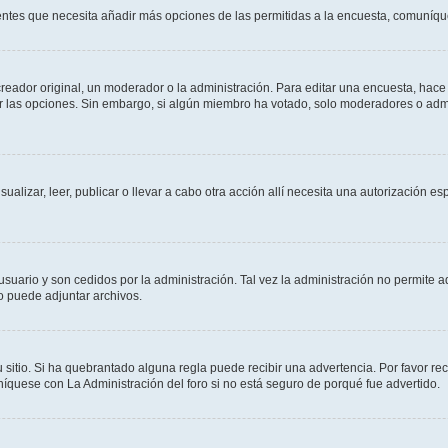
sientes que necesita añadir más opciones de las permitidas a la encuesta, comuníqu
ador original, un moderador o la administración. Para editar una encuesta, hace c
ar las opciones. Sin embargo, si algún miembro ha votado, solo moderadores o admi
sualizar, leer, publicar o llevar a cabo otra acción allí necesita una autorizació
usuario y son cedidos por la administración. Tal vez la administración no permite a
o puede adjuntar archivos.
 sitio. Si ha quebrantado alguna regla puede recibir una advertencia. Por favor re
íquese con La Administración del foro si no está seguro de porqué fue advertido.