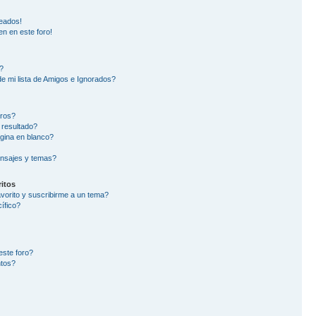
eados!
en en este foro!
?
e mi lista de Amigos e Ignorados?
oros?
 resultado?
gina en blanco?
nsajes y temas?
itos
avorito y suscribirme a un tema?
ífico?
este foro?
ntos?