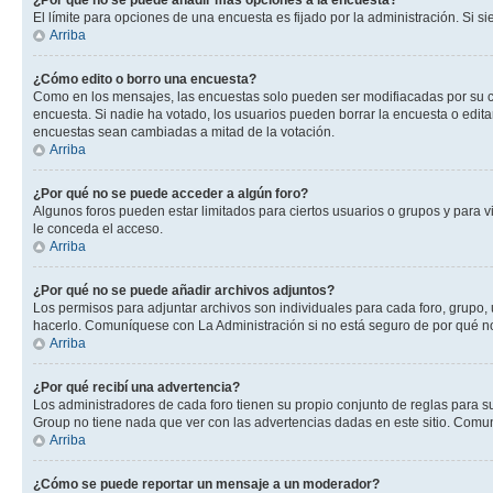
¿Por qué no se puede añadir más opciones a la encuesta?
El límite para opciones de una encuesta es fijado por la administración. Si 
Arriba
¿Cómo edito o borro una encuesta?
Como en los mensajes, las encuestas solo pueden ser modifiacadas por su cre
encuesta. Si nadie ha votado, los usuarios pueden borrar la encuesta o edit
encuestas sean cambiadas a mitad de la votación.
Arriba
¿Por qué no se puede acceder a algún foro?
Algunos foros pueden estar limitados para ciertos usuarios o grupos y para vi
le conceda el acceso.
Arriba
¿Por qué no se puede añadir archivos adjuntos?
Los permisos para adjuntar archivos son individuales para cada foro, grupo, 
hacerlo. Comuníquese con La Administración si no está seguro de por qué n
Arriba
¿Por qué recibí una advertencia?
Los administradores de cada foro tienen su propio conjunto de reglas para su
Group no tiene nada que ver con las advertencias dadas en este sitio. Comun
Arriba
¿Cómo se puede reportar un mensaje a un moderador?