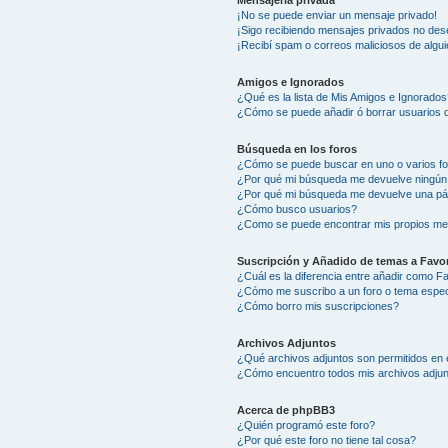
Mensajería privada
¡No se puede enviar un mensaje privado!
¡Sigo recibiendo mensajes privados no des
¡Recibí spam o correos maliciosos de algui
Amigos e Ignorados
¿Qué es la lista de Mis Amigos e Ignorados
¿Cómo se puede añadir ó borrar usuarios d
Búsqueda en los foros
¿Cómo se puede buscar en uno o varios f
¿Por qué mi búsqueda me devuelve ningún
¿Por qué mi búsqueda me devuelve una pá
¿Cómo busco usuarios?
¿Como se puede encontrar mis propios me
Suscripción y Añadido de temas a Favor
¿Cuál es la diferencia entre añadir como F
¿Cómo me suscribo a un foro o tema espec
¿Cómo borro mis suscripciones?
Archivos Adjuntos
¿Qué archivos adjuntos son permitidos en 
¿Cómo encuentro todos mis archivos adju
Acerca de phpBB3
¿Quién programó este foro?
¿Por qué este foro no tiene tal cosa?