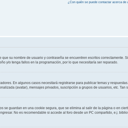
¿Con quién se puede contactar acerca de a
de que su nombre de usuario y contraseña se encuentren escritos correctamente. 
eño y/o tenga fallos en la programación, por lo que necesitaría ser reparado.
radores. En algunos casos necesitará registrarse para publicar temas y respuestas.
sonalizada (avatar), mensajes privados, suscripción a grupos de usuarios, etc. Ta
os se guardan en una cookie segura, que se elimina al salir de la página o en cie
gresar. No es recomendable si accede al foro desde un PC compartido, e.j. bibliotec