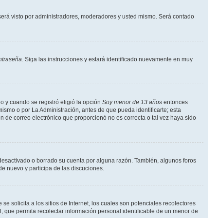
erá visto por administradores, moderadores y usted mismo. Será contado
ntraseña
. Siga las instrucciones y estará identificado nuevamente en muy
o y cuando se registró eligió la opción
Soy menor de 13 años
entonces
ismo o por La Administración, antes de que pueda identificarte; esta
ción de correo electrónico que proporcionó no es correcta o tal vez haya sido
a desactivado o borrado su cuenta por alguna razón. También, algunos foros
de nuevo y participa de las discuciones.
solicita a los sitios de Internet, los cuales son potenciales recolectores
l, que permita recolectar información personal identificable de un menor de