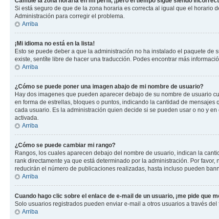
Cambié la zona horaria en mi perfil, ¡pero el tiempo sigue siendo incorrect
Si está seguro de que de la zona horaria es correcta al igual que el horario
Administración para corregir el problema.
Arriba
¡Mi idioma no está en la lista!
Esto se puede deber a que la administración no ha instalado el paquete de su
existe, sentíte libre de hacer una traducción. Podes encontrar más información
Arriba
¿Cómo se puede poner una imagen abajo de mi nombre de usuario?
Hay dos imagenes que pueden aparecer debajo de su nombre de usuario cuando
en forma de estrellas, bloques o puntos, indicando la cantidad de mensajes
cada usuario. Es la administración quien decide si se pueden usar o no y e
activada.
Arriba
¿Cómo se puede cambiar mi rango?
Rangos, los cuales aparecen debajo del nombre de usuario, indican la cantid
rank directamente ya que está determinado por la administración. Por favor
reducirán el número de publicaciones realizadas, hasta incluso pueden bann
Arriba
Cuando hago clic sobre el enlace de e-mail de un usuario, ¡me pide que me
Solo usuarios registrados pueden enviar e-mail a otros usuarios a través del f
Arriba