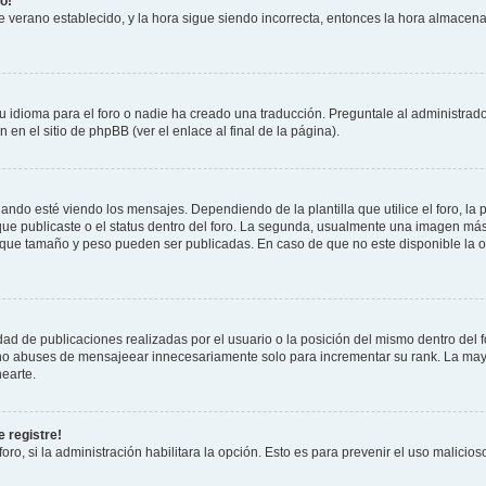
o!
 de verano establecido, y la hora sigue siendo incorrecta, entonces la hora almacen
 idioma para el foro o nadie ha creado una traducción. Preguntale al administrador
 en el sitio de phpBB (ver el enlace al final de la página).
 esté viendo los mensajes. Dependiendo de la plantilla que utilice el foro, la p
 que publicaste o el status dentro del foro. La segunda, usualmente una imagen m
n que tamaño y peso pueden ser publicadas. En caso de que no este disponible la 
ad de publicaciones realizadas por el usuario o la posición del mismo dentro del 
, no abuses de mensajeear innecesariamente solo para incrementar su rank. La may
earte.
 registre!
oro, si la administración habilitara la opción. Esto es para prevenir el uso malici