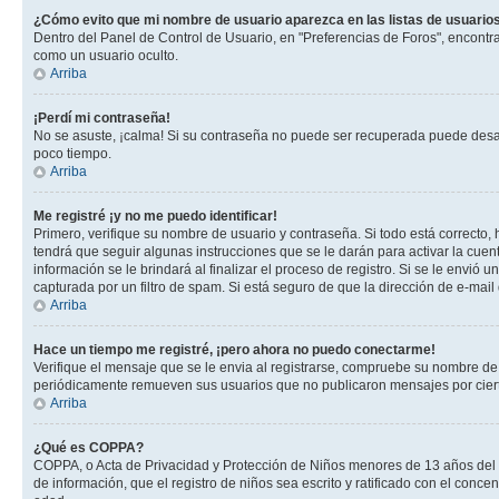
¿Cómo evito que mi nombre de usuario aparezca en las listas de usuarios
Dentro del Panel de Control de Usuario, en "Preferencias de Foros", encontr
como un usuario oculto.
Arriba
¡Perdí mi contraseña!
No se asuste, ¡calma! Si su contraseña no puede ser recuperada puede desacti
poco tiempo.
Arriba
Me registré ¡y no me puedo identificar!
Primero, verifique su nombre de usuario y contraseña. Si todo está correcto, 
tendrá que seguir algunas instrucciones que se le darán para activar la cuen
información se le brindará al finalizar el proceso de registro. Si se le envió 
capturada por un filtro de spam. Si está seguro de que la dirección de e-mai
Arriba
Hace un tiempo me registré, ¡pero ahora no puedo conectarme!
Verifique el mensaje que se le envia al registrarse, compruebe su nombre de
periódicamente remueven sus usuarios que no publicaron mensajes por cierto p
Arriba
¿Qué es COPPA?
COPPA, o Acta de Privacidad y Protección de Niños menores de 13 años del año
de información, que el registro de niños sea escrito y ratificado con el con