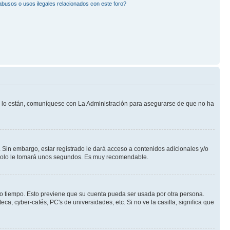
busos o usos ilegales relacionados con este foro?
Si lo están, comuníquese con La Administración para asegurarse de que no ha
 Sin embargo, estar registrado le dará acceso a contenidos adicionales y/o
n solo le tomará unos segundos. Es muy recomendable.
rto tiempo. Esto previene que su cuenta pueda ser usada por otra persona.
a, cyber-cafés, PC's de universidades, etc. Si no ve la casilla, significa que