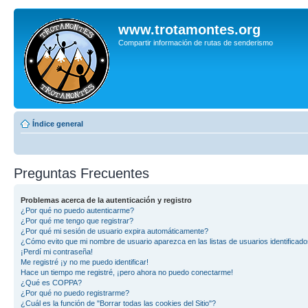
www.trotamontes.org
Compartir información de rutas de senderismo
Índice general
Preguntas Frecuentes
Problemas acerca de la autenticación y registro
¿Por qué no puedo autenticarme?
¿Por qué me tengo que registrar?
¿Por qué mi sesión de usuario expira automáticamente?
¿Cómo evito que mi nombre de usuario aparezca en las listas de usuarios identificad
¡Perdí mi contraseña!
Me registré ¡y no me puedo identificar!
Hace un tiempo me registré, ¡pero ahora no puedo conectarme!
¿Qué es COPPA?
¿Por qué no puedo registrarme?
¿Cuál es la función de "Borrar todas las cookies del Sitio"?