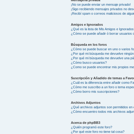
Mensajería privada
¡No se puede enviar un mensaje privado!
¡Sigo recibiendo mensajes privados no des
¡Recibí spam o correos maliciosos de algui
Amigos e Ignorados
¿Qué es la lista de Mis Amigos e Ignorados
¿Cómo se puede añadir ó borrar usuarios d
Búsqueda en los foros
¿Cómo se puede buscar en uno o varios f
¿Por qué mi búsqueda me devuelve ningún
¿Por qué mi búsqueda me devuelve una pá
¿Cómo busco usuarios?
¿Como se puede encontrar mis propios me
Suscripción y Añadido de temas a Favor
¿Cuál es la diferencia entre añadir como F
¿Cómo me suscribo a un foro o tema espec
¿Cómo borro mis suscripciones?
Archivos Adjuntos
¿Qué archivos adjuntos son permitidos en 
¿Cómo encuentro todos mis archivos adju
Acerca de phpBB3
¿Quién programó este foro?
¿Por qué este foro no tiene tal cosa?