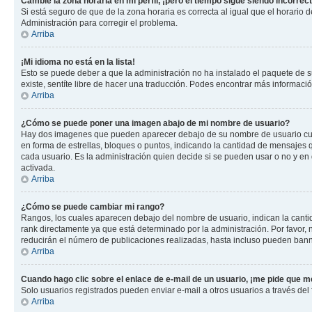
Cambié la zona horaria en mi perfil, ¡pero el tiempo sigue siendo incorrect
Si está seguro de que de la zona horaria es correcta al igual que el horario
Administración para corregir el problema.
Arriba
¡Mi idioma no está en la lista!
Esto se puede deber a que la administración no ha instalado el paquete de su
existe, sentíte libre de hacer una traducción. Podes encontrar más información
Arriba
¿Cómo se puede poner una imagen abajo de mi nombre de usuario?
Hay dos imagenes que pueden aparecer debajo de su nombre de usuario cuando
en forma de estrellas, bloques o puntos, indicando la cantidad de mensajes
cada usuario. Es la administración quien decide si se pueden usar o no y e
activada.
Arriba
¿Cómo se puede cambiar mi rango?
Rangos, los cuales aparecen debajo del nombre de usuario, indican la cantid
rank directamente ya que está determinado por la administración. Por favor
reducirán el número de publicaciones realizadas, hasta incluso pueden bann
Arriba
Cuando hago clic sobre el enlace de e-mail de un usuario, ¡me pide que me
Solo usuarios registrados pueden enviar e-mail a otros usuarios a través del f
Arriba