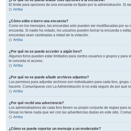
¿Por qué no se puede añadir más opciones a la encuesta?
El límite para opciones de una encuesta es fijado por la administración. Si 
Arriba
¿Cómo edito o borro una encuesta?
Como en los mensajes, las encuestas solo pueden ser modifiacadas por su cre
encuesta. Si nadie ha votado, los usuarios pueden borrar la encuesta o edit
encuestas sean cambiadas a mitad de la votación.
Arriba
¿Por qué no se puede acceder a algún foro?
Algunos foros pueden estar limitados para ciertos usuarios o grupos y para vi
le conceda el acceso.
Arriba
¿Por qué no se puede añadir archivos adjuntos?
Los permisos para adjuntar archivos son individuales para cada foro, grupo, 
hacerlo. Comuníquese con La Administración si no está seguro de por qué n
Arriba
¿Por qué recibí una advertencia?
Los administradores de cada foro tienen su propio conjunto de reglas para su
Group no tiene nada que ver con las advertencias dadas en este sitio. Comun
Arriba
¿Cómo se puede reportar un mensaje a un moderador?