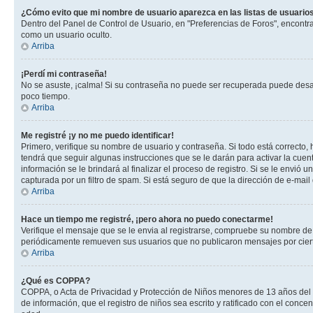
¿Cómo evito que mi nombre de usuario aparezca en las listas de usuarios
Dentro del Panel de Control de Usuario, en "Preferencias de Foros", encontr
como un usuario oculto.
Arriba
¡Perdí mi contraseña!
No se asuste, ¡calma! Si su contraseña no puede ser recuperada puede desacti
poco tiempo.
Arriba
Me registré ¡y no me puedo identificar!
Primero, verifique su nombre de usuario y contraseña. Si todo está correcto, 
tendrá que seguir algunas instrucciones que se le darán para activar la cuen
información se le brindará al finalizar el proceso de registro. Si se le envió 
capturada por un filtro de spam. Si está seguro de que la dirección de e-mai
Arriba
Hace un tiempo me registré, ¡pero ahora no puedo conectarme!
Verifique el mensaje que se le envia al registrarse, compruebe su nombre de
periódicamente remueven sus usuarios que no publicaron mensajes por cierto p
Arriba
¿Qué es COPPA?
COPPA, o Acta de Privacidad y Protección de Niños menores de 13 años del año
de información, que el registro de niños sea escrito y ratificado con el con