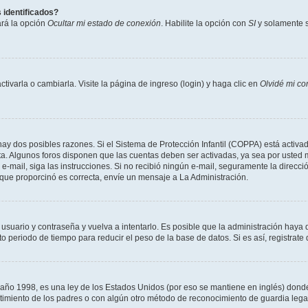
 identificados?
ará la opción
Ocultar mi estado de conexión
. Habilite la opción con
SI
y solamente s
varla o cambiarla. Visite la página de ingreso (login) y haga clic en
Olvidé mi co
hay dos posibles razones. Si el Sistema de Protección Infantil (COPPA) está activad
ta. Algunos foros disponen que las cuentas deben ser activadas, ya sea por usted m
un e-mail, siga las instrucciones. Si no recibió ningún e-mail, seguramente la direc
l que proporcinó es correcta, envíe un mensaje a La Administración.
 usuario y contraseña y vuelva a intentarlo. Es posible que la administración hay
eriodo de tiempo para reducir el peso de la base de datos. Si es así, registrate 
 1998, es una ley de los Estados Unidos (por eso se mantiene en inglés) donde se 
centimiento de los padres o con algún otro método de reconocimiento de guardia lega