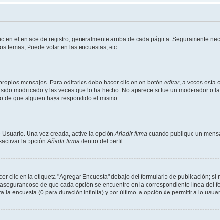
ic en el enlace de registro, generalmente arriba de cada página. Seguramente nece
os temas, Puede votar en las encuestas, etc.
propios mensajes. Para editarlos debe hacer clic en en botón
editar
, a veces esta 
sido modificado y las veces que lo ha hecho. No aparece si fue un moderador o la 
go de que alguien haya respondido el mismo.
 Usuario. Una vez creada, active la opción
Añadir firma
cuando publique un mensaj
sactivar la opción
Añadir firma
dentro del perfil.
 clic en la etiqueta "Agregar Encuesta" debajo del formulario de publicación; si n
, asegurandose de que cada opción se encuentre en la correspondiente línea del 
a la encuesta (0 para duración infinita) y por último la opción de permitir a lo usua