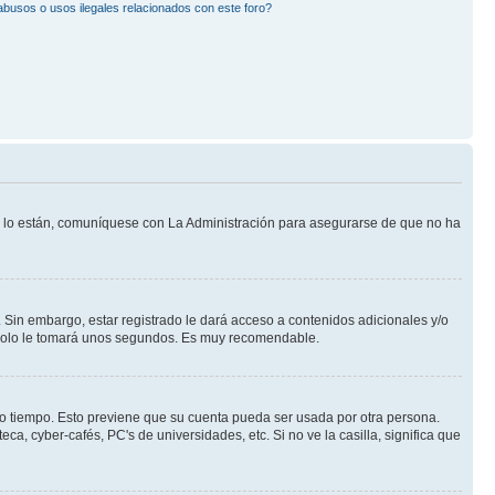
busos o usos ilegales relacionados con este foro?
Si lo están, comuníquese con La Administración para asegurarse de que no ha
 Sin embargo, estar registrado le dará acceso a contenidos adicionales y/o
n solo le tomará unos segundos. Es muy recomendable.
rto tiempo. Esto previene que su cuenta pueda ser usada por otra persona.
a, cyber-cafés, PC's de universidades, etc. Si no ve la casilla, significa que