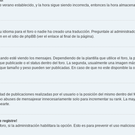
o!
 de verano establecido, y la hora sigue siendo incorrecta, entonces la hora almacen
 idioma para el foro o nadie ha creado una traducción. Preguntale al administrador
 en el sitio de phpBB (ver el enlace al final de la página).
 esté viendo los mensajes. Dependiendo de la plantilla que utilice el foro, la p
 que publicaste o el status dentro del foro. La segunda, usualmente una imagen m
n que tamaño y peso pueden ser publicadas. En caso de que no este disponible la 
ad de publicaciones realizadas por el usuario o la posición del mismo dentro del 
, no abuses de mensajeear innecesariamente solo para incrementar su rank. La may
earte.
 registre!
oro, si la administración habilitara la opción. Esto es para prevenir el uso malici