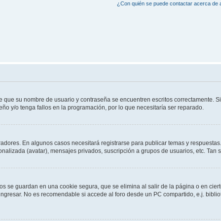
¿Con quién se puede contactar acerca de a
de que su nombre de usuario y contraseña se encuentren escritos correctamente. 
eño y/o tenga fallos en la programación, por lo que necesitaría ser reparado.
radores. En algunos casos necesitará registrarse para publicar temas y respuestas.
sonalizada (avatar), mensajes privados, suscripción a grupos de usuarios, etc. Ta
os se guardan en una cookie segura, que se elimina al salir de la página o en cie
gresar. No es recomendable si accede al foro desde un PC compartido, e.j. bibliotec