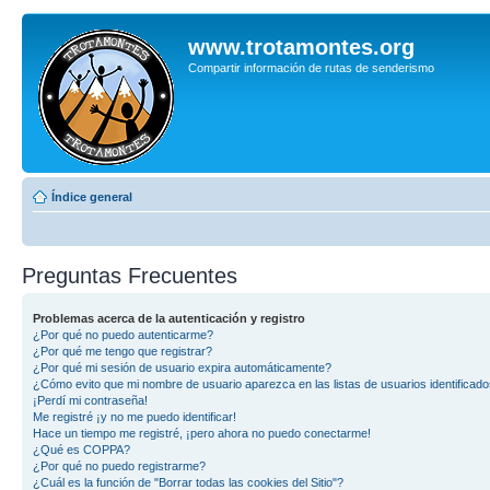
www.trotamontes.org
Compartir información de rutas de senderismo
Índice general
Preguntas Frecuentes
Problemas acerca de la autenticación y registro
¿Por qué no puedo autenticarme?
¿Por qué me tengo que registrar?
¿Por qué mi sesión de usuario expira automáticamente?
¿Cómo evito que mi nombre de usuario aparezca en las listas de usuarios identificad
¡Perdí mi contraseña!
Me registré ¡y no me puedo identificar!
Hace un tiempo me registré, ¡pero ahora no puedo conectarme!
¿Qué es COPPA?
¿Por qué no puedo registrarme?
¿Cuál es la función de "Borrar todas las cookies del Sitio"?