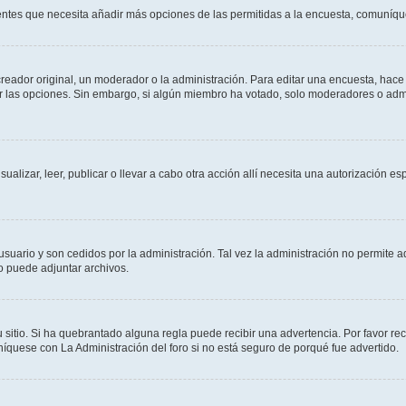
sientes que necesita añadir más opciones de las permitidas a la encuesta, comuníqu
ador original, un moderador o la administración. Para editar una encuesta, hace c
ar las opciones. Sin embargo, si algún miembro ha votado, solo moderadores o admi
sualizar, leer, publicar o llevar a cabo otra acción allí necesita una autorizació
usuario y son cedidos por la administración. Tal vez la administración no permite a
o puede adjuntar archivos.
 sitio. Si ha quebrantado alguna regla puede recibir una advertencia. Por favor re
íquese con La Administración del foro si no está seguro de porqué fue advertido.