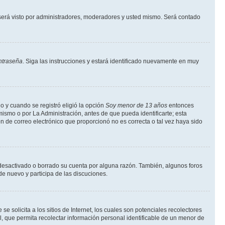
erá visto por administradores, moderadores y usted mismo. Será contado
ntraseña
. Siga las instrucciones y estará identificado nuevamente en muy
o y cuando se registró eligió la opción
Soy menor de 13 años
entonces
ismo o por La Administración, antes de que pueda identificarte; esta
ción de correo electrónico que proporcionó no es correcta o tal vez haya sido
a desactivado o borrado su cuenta por alguna razón. También, algunos foros
de nuevo y participa de las discuciones.
solicita a los sitios de Internet, los cuales son potenciales recolectores
l, que permita recolectar información personal identificable de un menor de