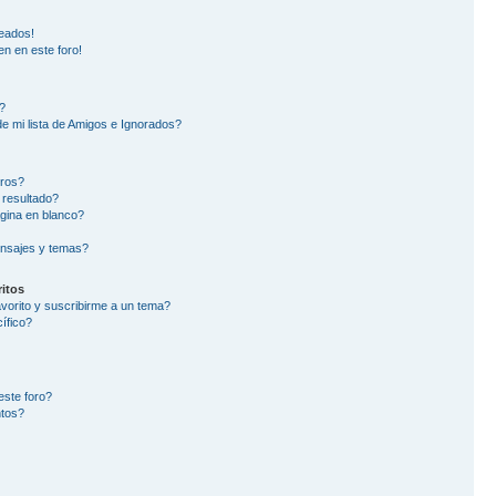
eados!
en en este foro!
?
e mi lista de Amigos e Ignorados?
oros?
 resultado?
gina en blanco?
nsajes y temas?
itos
avorito y suscribirme a un tema?
ífico?
este foro?
ntos?