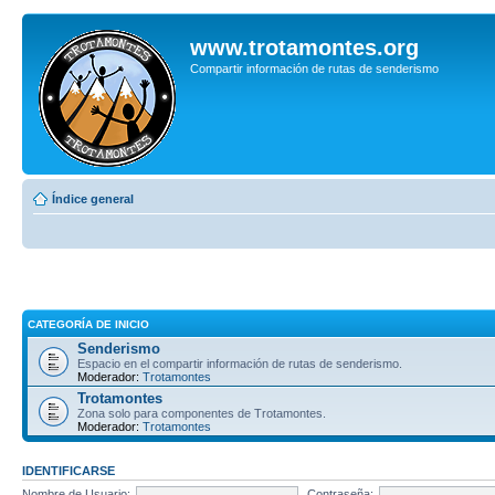
www.trotamontes.org
Compartir información de rutas de senderismo
Índice general
CATEGORÍA DE INICIO
Senderismo
Espacio en el compartir información de rutas de senderismo.
Moderador:
Trotamontes
Trotamontes
Zona solo para componentes de Trotamontes.
Moderador:
Trotamontes
IDENTIFICARSE
Nombre de Usuario:
Contraseña: