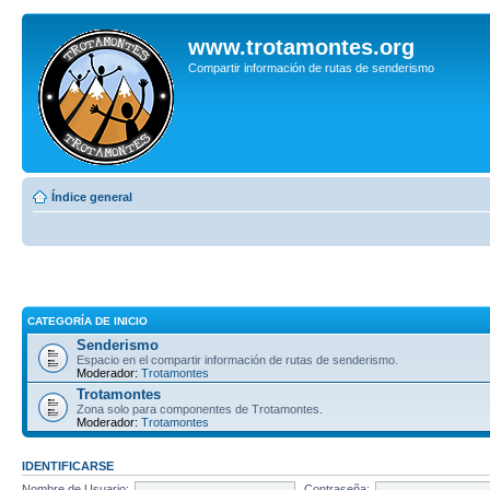
www.trotamontes.org
Compartir información de rutas de senderismo
Índice general
CATEGORÍA DE INICIO
Senderismo
Espacio en el compartir información de rutas de senderismo.
Moderador:
Trotamontes
Trotamontes
Zona solo para componentes de Trotamontes.
Moderador:
Trotamontes
IDENTIFICARSE
Nombre de Usuario:
Contraseña: