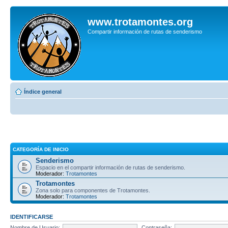
www.trotamontes.org
Compartir información de rutas de senderismo
Índice general
CATEGORÍA DE INICIO
Senderismo
Espacio en el compartir información de rutas de senderismo.
Moderador:
Trotamontes
Trotamontes
Zona solo para componentes de Trotamontes.
Moderador:
Trotamontes
IDENTIFICARSE
Nombre de Usuario:
Contraseña: