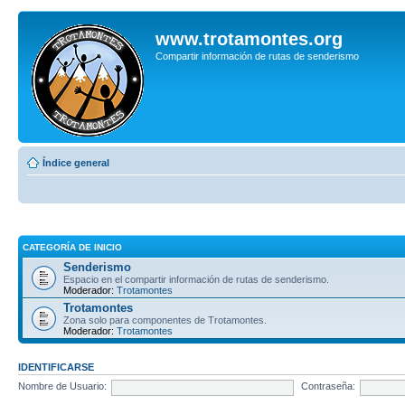
www.trotamontes.org
Compartir información de rutas de senderismo
Índice general
CATEGORÍA DE INICIO
Senderismo
Espacio en el compartir información de rutas de senderismo.
Moderador:
Trotamontes
Trotamontes
Zona solo para componentes de Trotamontes.
Moderador:
Trotamontes
IDENTIFICARSE
Nombre de Usuario:
Contraseña: