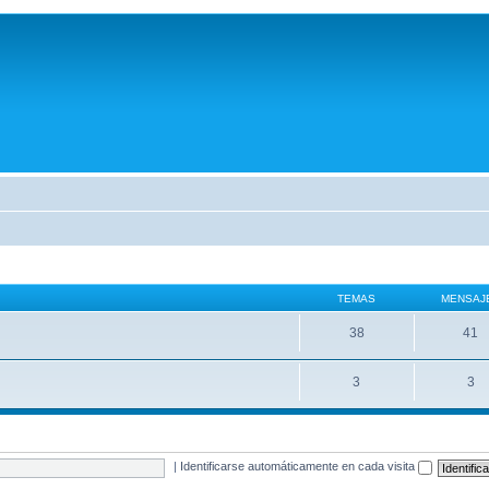
TEMAS
MENSAJ
38
41
3
3
|
Identificarse automáticamente en cada visita