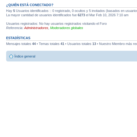
¿QUIÉN ESTÁ CONECTADO?
Hay
5
Usuarios identificados :: 0 registrado, 0 ocultos y 5 invitados (basados en usuario
La mayor cantidad de usuarios identificados fue
6273
el Mar Feb 10, 2026 7:10 am
Usuarios registrados: No hay usuarios registrados visitando el Foro
Referencia:
Administradores
,
Moderadores globales
ESTADÍSTICAS
Mensajes totales
44
• Temas totales
41
• Usuarios totales
13
• Nuestro Miembro más re
Índice general