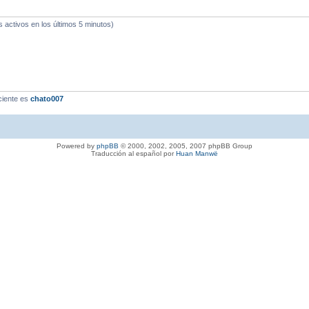
s activos en los últimos 5 minutos)
ciente es
chato007
Powered by
phpBB
© 2000, 2002, 2005, 2007 phpBB Group
Traducción al español por
Huan Manwë