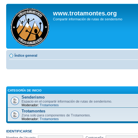
www.trotamontes.org
Compartir información de rutas de senderismo
Índice general
CATEGORÍA DE INICIO
Senderismo
Espacio en el compartir información de rutas de senderismo.
Moderador:
Trotamontes
Trotamontes
Zona solo para componentes de Trotamontes.
Moderador:
Trotamontes
IDENTIFICARSE
Nombre de Usuario:
Contraseña: