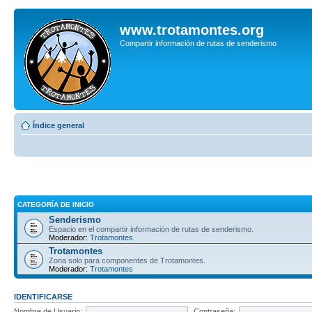
www.trotamontes.org
Compartir información de rutas de senderismo
Índice general
CATEGORÍA DE INICIO
Senderismo
Espacio en el compartir información de rutas de senderismo.
Moderador:
Trotamontes
Trotamontes
Zona solo para componentes de Trotamontes.
Moderador:
Trotamontes
IDENTIFICARSE
Nombre de Usuario:
Contraseña: