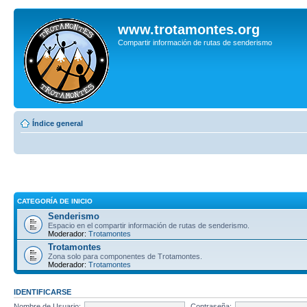
www.trotamontes.org
Compartir información de rutas de senderismo
Índice general
CATEGORÍA DE INICIO
Senderismo
Espacio en el compartir información de rutas de senderismo.
Moderador:
Trotamontes
Trotamontes
Zona solo para componentes de Trotamontes.
Moderador:
Trotamontes
IDENTIFICARSE
Nombre de Usuario:
Contraseña: