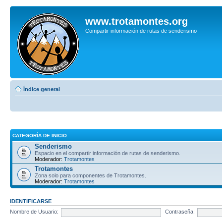
www.trotamontes.org
Compartir información de rutas de senderismo
Índice general
CATEGORÍA DE INICIO
Senderismo
Espacio en el compartir información de rutas de senderismo.
Moderador:
Trotamontes
Trotamontes
Zona solo para componentes de Trotamontes.
Moderador:
Trotamontes
IDENTIFICARSE
Nombre de Usuario:
Contraseña: