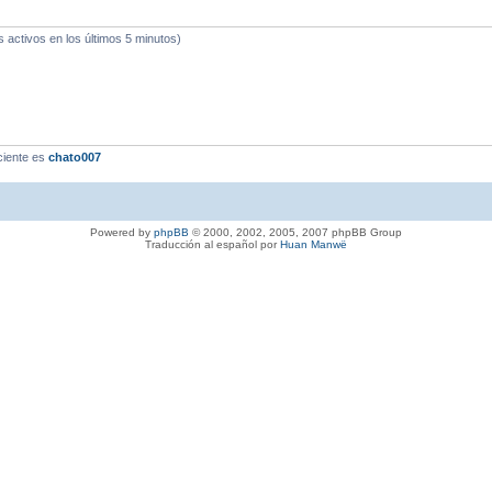
s activos en los últimos 5 minutos)
ciente es
chato007
Powered by
phpBB
© 2000, 2002, 2005, 2007 phpBB Group
Traducción al español por
Huan Manwë