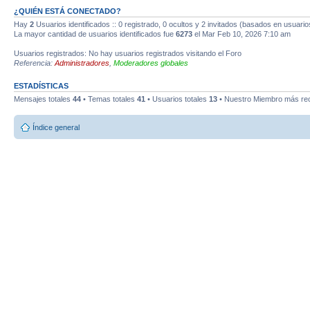
¿QUIÉN ESTÁ CONECTADO?
Hay
2
Usuarios identificados :: 0 registrado, 0 ocultos y 2 invitados (basados en usuario
La mayor cantidad de usuarios identificados fue
6273
el Mar Feb 10, 2026 7:10 am
Usuarios registrados: No hay usuarios registrados visitando el Foro
Referencia:
Administradores
,
Moderadores globales
ESTADÍSTICAS
Mensajes totales
44
• Temas totales
41
• Usuarios totales
13
• Nuestro Miembro más re
Índice general