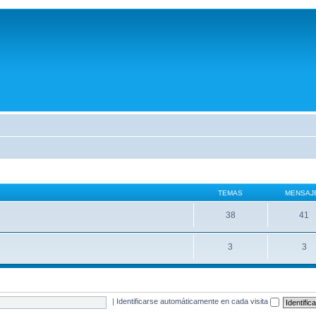
TEMAS
MENSAJ
38
41
3
3
|
Identificarse automáticamente en cada visita