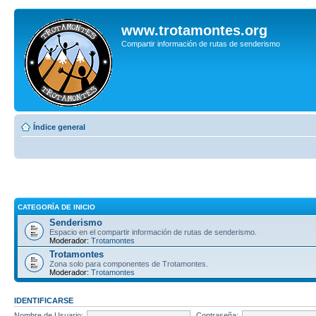
www.trotamontes.org
Compartir información de rutas de senderismo
Índice general
CATEGORÍA DE INICIO
Senderismo
Espacio en el compartir información de rutas de senderismo.
Moderador:
Trotamontes
Trotamontes
Zona solo para componentes de Trotamontes.
Moderador:
Trotamontes
IDENTIFICARSE
Nombre de Usuario:
Contraseña: