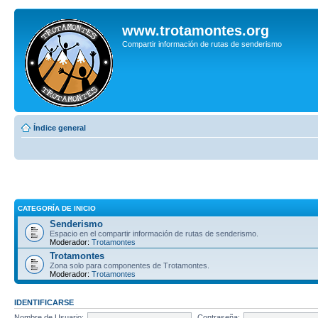
www.trotamontes.org
Compartir información de rutas de senderismo
Índice general
CATEGORÍA DE INICIO
Senderismo
Espacio en el compartir información de rutas de senderismo.
Moderador:
Trotamontes
Trotamontes
Zona solo para componentes de Trotamontes.
Moderador:
Trotamontes
IDENTIFICARSE
Nombre de Usuario:
Contraseña: