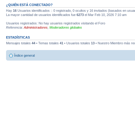
¿QUIÉN ESTÁ CONECTADO?
Hay
16
Usuarios identificados :: 0 registrado, 0 ocultos y 16 invitados (basados en usuar
La mayor cantidad de usuarios identificados fue
6273
el Mar Feb 10, 2026 7:10 am
Usuarios registrados: No hay usuarios registrados visitando el Foro
Referencia:
Administradores
,
Moderadores globales
ESTADÍSTICAS
Mensajes totales
44
• Temas totales
41
• Usuarios totales
13
• Nuestro Miembro más re
Índice general