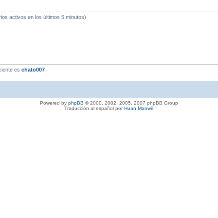
ios activos en los últimos 5 minutos)
ciente es
chato007
Powered by
phpBB
© 2000, 2002, 2005, 2007 phpBB Group
Traducción al español por
Huan Manwë