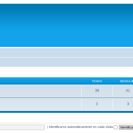
TEMAS
MENSAJ
38
41
3
3
|
Identificarse automáticamente en cada visita