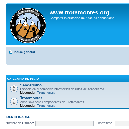
www.trotamontes.org
Compartir información de rutas de senderismo
Índice general
CATEGORÍA DE INICIO
Senderismo
Espacio en el compartir información de rutas de senderismo.
Moderador:
Trotamontes
Trotamontes
Zona solo para componentes de Trotamontes.
Moderador:
Trotamontes
IDENTIFICARSE
Nombre de Usuario:
Contraseña: