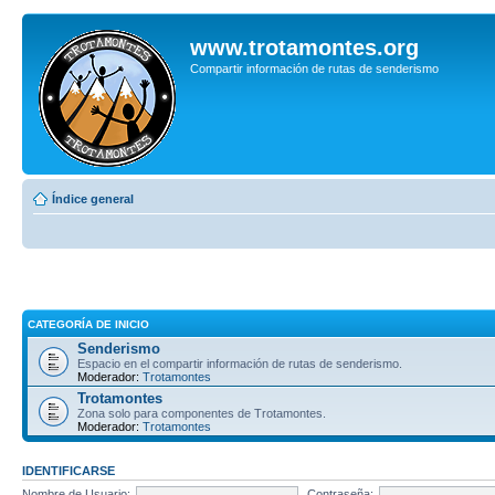
www.trotamontes.org
Compartir información de rutas de senderismo
Índice general
CATEGORÍA DE INICIO
Senderismo
Espacio en el compartir información de rutas de senderismo.
Moderador:
Trotamontes
Trotamontes
Zona solo para componentes de Trotamontes.
Moderador:
Trotamontes
IDENTIFICARSE
Nombre de Usuario:
Contraseña: