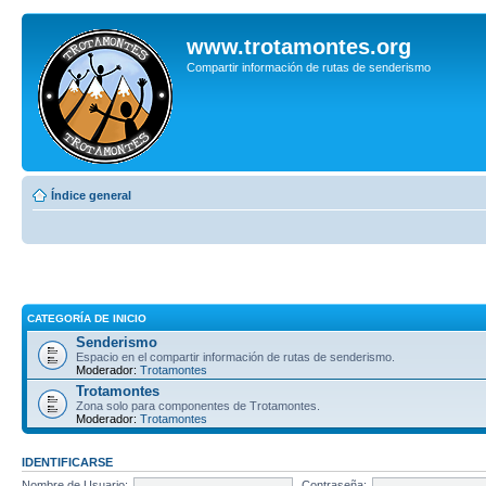
www.trotamontes.org
Compartir información de rutas de senderismo
Índice general
CATEGORÍA DE INICIO
Senderismo
Espacio en el compartir información de rutas de senderismo.
Moderador:
Trotamontes
Trotamontes
Zona solo para componentes de Trotamontes.
Moderador:
Trotamontes
IDENTIFICARSE
Nombre de Usuario:
Contraseña: