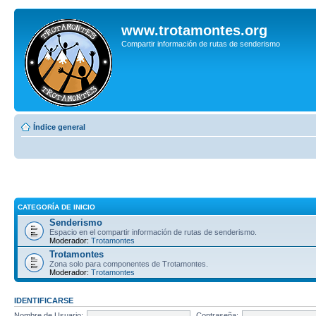
www.trotamontes.org
Compartir información de rutas de senderismo
Índice general
CATEGORÍA DE INICIO
Senderismo
Espacio en el compartir información de rutas de senderismo.
Moderador:
Trotamontes
Trotamontes
Zona solo para componentes de Trotamontes.
Moderador:
Trotamontes
IDENTIFICARSE
Nombre de Usuario:
Contraseña: