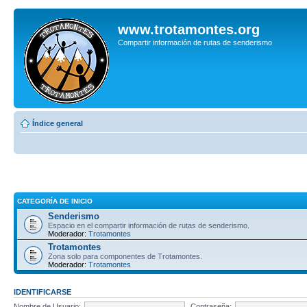
www.trotamontes.org
Compartir información de rutas de senderismo
Índice general
CATEGORÍA DE INICIO
Senderismo
Espacio en el compartir información de rutas de senderismo.
Moderador:
Trotamontes
Trotamontes
Zona solo para componentes de Trotamontes.
Moderador:
Trotamontes
IDENTIFICARSE
Nombre de Usuario:
Contraseña: