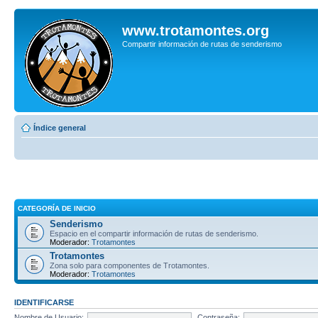
www.trotamontes.org
Compartir información de rutas de senderismo
Índice general
CATEGORÍA DE INICIO
Senderismo
Espacio en el compartir información de rutas de senderismo.
Moderador:
Trotamontes
Trotamontes
Zona solo para componentes de Trotamontes.
Moderador:
Trotamontes
IDENTIFICARSE
Nombre de Usuario:
Contraseña: